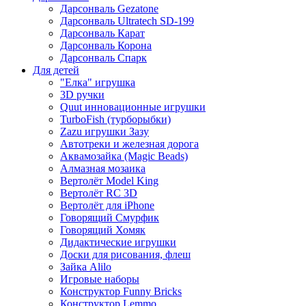
Дарсонваль Gezatone
Дарсонваль Ultratech SD-199
Дарсонваль Карат
Дарсонваль Корона
Дарсонваль Спарк
Для детей
"Елка" игрушка
3D ручки
Quut инновационные игрушки
TurboFish (турборыбки)
Zazu игрушки Зазу
Автотреки и железная дорога
Аквамозайка (Magic Beads)
Алмазная мозаика
Вертолёт Model King
Вертолёт RC 3D
Вертолёт для iPhone
Говорящий Смурфик
Говорящий Хомяк
Дидактические игрушки
Доски для рисования, флеш
Зайка Alilo
Игровые наборы
Конструктор Funny Bricks
Конструктор Lemmo