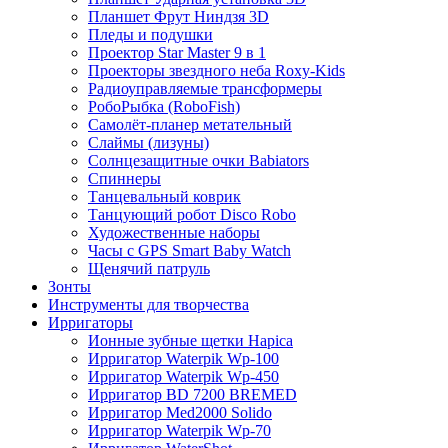
Планшет Фрут Ниндзя 3D
Пледы и подушки
Проектор Star Master 9 в 1
Проекторы звездного неба Roxy-Kids
Радиоуправляемые трансформеры
РобоРыбка (RoboFish)
Самолёт-планер метательный
Слаймы (лизуны)
Солнцезащитные очки Babiators
Спиннеры
Танцевальный коврик
Танцующий робот Disco Robo
Художественные наборы
Часы с GPS Smart Baby Watch
Щенячий патруль
Зонты
Инструменты для творчества
Ирригаторы
Ионные зубные щетки Hapica
Ирригатор Waterpik Wp-100
Ирригатор Waterpik Wp-450
Ирригатор BD 7200 BREMED
Ирригатор Med2000 Solido
Ирригатор Waterpik Wp-70