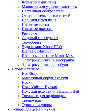
Кормушки для птиц
Машинка для удаления косточек
Настенный обогреватель
Отпугиватель кротов и змей
Парники и теплицы
Пляжные зонты
Пляжные палатки
Ринобим
Садовый инструмент
Термобельё
Чудо-шланг Xhose PRO
Шапка с Bluetooth
Шторы москитные Magic Mesh
Электросушилка "Самобранка"
Электросушилка для обуви
Спорт и фитнес
Hot Shapers
Массажный обруч Хулахуп
Носки
Пояс Vulkan (Вулкан)
Пояс для похудения Slimming Belt
Тренажер для подбородка
Тренажеры
Турники и упоры
Товары для дома и кухни