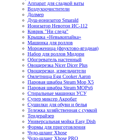
Аппарат для сладкой ваты
Воздухоочистители
Долмер
Душ-ионизатор Smarald
Ионизатор Невотон ИС-112
Коврик "Ни следа"
Крышка «Невыкипайка»
Машинка для роллов
Мороженица (фруктово-ягодная)
Набор для роллов Мидори
Обогреватель настенный
Овощерезка Nicer Dicer Plus
Овощерезки, измельчители
Омлетница Egg Сooker Aaron
Паровая швабра Steam Mop X5
Паровая швабра Steam MOPх6
Стиральные машинки УСУ
Супер миксер Акробат
Сушилки для обуви и белья
Тележка хозяйственная с сумкой
Тендерайзер
Универсальная мойка Easy Dish
Формы для приготовления
Чудо-шланг Xhose
Чудо-шланг Xhose PRO