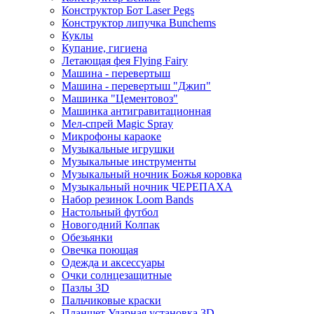
Конструктор Бот Laser Pegs
Конструктор липучка Bunchems
Куклы
Купание, гигиена
Летающая фея Flying Fairy
Машина - перевертыш
Машина - перевертыш "Джип"
Машинка "Цементовоз"
Машинка антигравитационная
Мел-спрей Magic Spray
Микрофоны караоке
Музыкальные игрушки
Музыкальные инструменты
Музыкальный ночник Божья коровка
Музыкальный ночник ЧЕРЕПАХА
Набор резинок Loom Bands
Настольный футбол
Новогодний Колпак
Обезьянки
Овечка поющая
Одежда и аксессуары
Очки солнцезащитные
Пазлы 3D
Пальчиковые краски
Планшет Ударная установка 3D