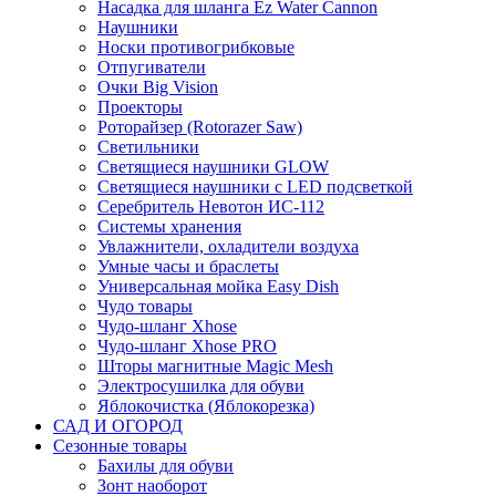
Насадка для шланга Ez Water Cannon
Наушники
Носки противогрибковые
Отпугиватели
Очки Big Vision
Проекторы
Роторайзер (Rotorazer Saw)
Светильники
Светящиеся наушники GLOW
Светящиеся наушники с LED подсветкой
Серебритель Невотон ИС-112
Системы хранения
Увлажнители, охладители воздуха
Умные часы и браслеты
Универсальная мойка Easy Dish
Чудо товары
Чудо-шланг Xhose
Чудо-шланг Xhose PRO
Шторы магнитные Magic Mesh
Электросушилка для обуви
Яблокочистка (Яблокорезка)
САД И ОГОРОД
Сезонные товары
Бахилы для обуви
Зонт наоборот