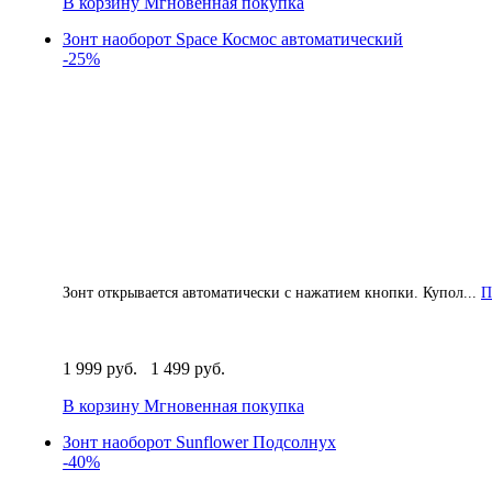
В корзину
Мгновенная покупка
Зонт наоборот Space Космос автоматический
-25%
Зонт открывается автоматически с нажатием кнопки. Купол...
П
1 999 руб.
1 499 руб.
В корзину
Мгновенная покупка
Зонт наоборот Sunflower Подсолнух
-40%