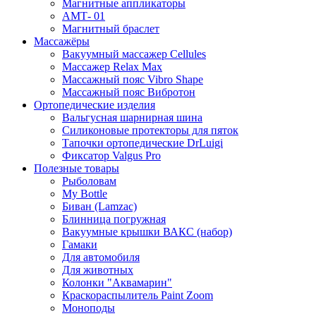
Магнитные аппликаторы
АМТ- 01
Магнитный браслет
Массажёры
Вакуумный массажер Cellules
Массажер Relax Max
Массажный пояс Vibro Shape
Массажный пояс Вибротон
Ортопедические изделия
Вальгусная шарнирная шина
Силиконовые протекторы для пяток
Тапочки ортопедические DrLuigi
Фиксатор Valgus Pro
Полезные товары
Рыболовам
My Bottle
Биван (Lamzac)
Блинница погружная
Вакуумные крышки ВАКС (набор)
Гамаки
Для автомобиля
Для животных
Колонки "Аквамарин"
Краскораспылитель Paint Zoom
Моноподы