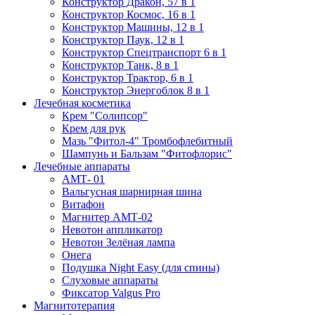
Конструктор Дракон, 57 в 1
Конструктор Космос, 16 в 1
Конструктор Машины, 12 в 1
Конструктор Паук, 12 в 1
Конструктор Спецтранспорт 6 в 1
Конструктор Танк, 8 в 1
Конструктор Трактор, 6 в 1
Конструктор Энергоблок 8 в 1
Лечебная косметика
Крем "Солипсор"
Крем для рук
Мазь "Фитол-4" Тромбофлебитный
Шампунь и Бальзам "Фитофлорис"
Лечебные аппараты
АМТ- 01
Вальгусная шарнирная шина
Витафон
Магнитер АМТ-02
Невотон аппликатор
Невотон Зелёная лампа
Онега
Подушка Night Easy (для спины)
Слуховые аппараты
Фиксатор Valgus Pro
Магнитотерапия