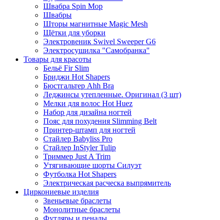
Швабра Spin Mop
Швабры
Шторы магнитные Magic Mesh
Щётки для уборки
Электровеник Swivel Sweeper G6
Электросушилка "Самобранка"
Товары для красоты
Бельё Fir Slim
Бриджи Hot Shapers
Бюстгальтер Ahh Bra
Леджинсы утепленные. Оригинал (3 шт)
Мелки для волос Hot Huez
Набор для дизайна ногтей
Пояс для похудения Slimming Belt
Принтер-штамп для ногтей
Стайлер Babyliss Pro
Стайлер InStyler Tulip
Триммер Just A Trim
Утягивающие шорты Силуэт
Футболка Hot Shapers
Электрическая расческа выпрямитель
Циркониевые изделия
Звеньевые браслеты
Монолитные браслеты
Футляры и пеналы