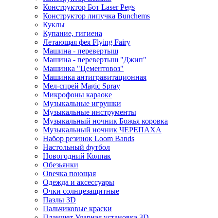
Конструктор Бот Laser Pegs
Конструктор липучка Bunchems
Куклы
Купание, гигиена
Летающая фея Flying Fairy
Машина - перевертыш
Машина - перевертыш "Джип"
Машинка "Цементовоз"
Машинка антигравитационная
Мел-спрей Magic Spray
Микрофоны караоке
Музыкальные игрушки
Музыкальные инструменты
Музыкальный ночник Божья коровка
Музыкальный ночник ЧЕРЕПАХА
Набор резинок Loom Bands
Настольный футбол
Новогодний Колпак
Обезьянки
Овечка поющая
Одежда и аксессуары
Очки солнцезащитные
Пазлы 3D
Пальчиковые краски
Планшет Ударная установка 3D