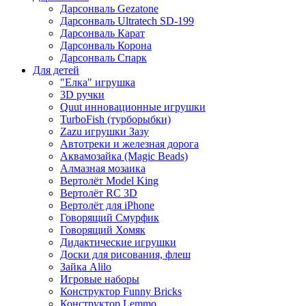
Дарсонваль Gezatone
Дарсонваль Ultratech SD-199
Дарсонваль Карат
Дарсонваль Корона
Дарсонваль Спарк
Для детей
"Елка" игрушка
3D ручки
Quut инновационные игрушки
TurboFish (турборыбки)
Zazu игрушки Зазу
Автотреки и железная дорога
Аквамозайка (Magic Beads)
Алмазная мозаика
Вертолёт Model King
Вертолёт RC 3D
Вертолёт для iPhone
Говорящий Смурфик
Говорящий Хомяк
Дидактические игрушки
Доски для рисования, флеш
Зайка Alilo
Игровые наборы
Конструктор Funny Bricks
Конструктор Lemmo