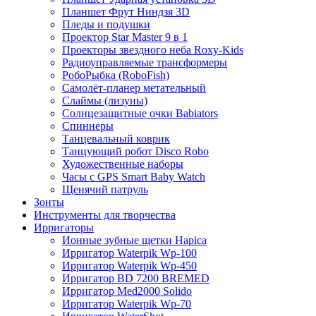
Планшет Фрут Ниндзя 3D
Пледы и подушки
Проектор Star Master 9 в 1
Проекторы звездного неба Roxy-Kids
Радиоуправляемые трансформеры
РобоРыбка (RoboFish)
Самолёт-планер метательный
Слаймы (лизуны)
Солнцезащитные очки Babiators
Спиннеры
Танцевальный коврик
Танцующий робот Disco Robo
Художественные наборы
Часы с GPS Smart Baby Watch
Щенячий патруль
Зонты
Инструменты для творчества
Ирригаторы
Ионные зубные щетки Hapica
Ирригатор Waterpik Wp-100
Ирригатор Waterpik Wp-450
Ирригатор BD 7200 BREMED
Ирригатор Med2000 Solido
Ирригатор Waterpik Wp-70