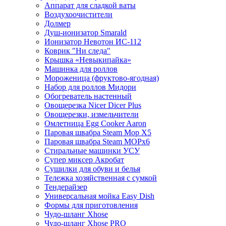
Аппарат для сладкой ваты
Воздухоочистители
Долмер
Душ-ионизатор Smarald
Ионизатор Невотон ИС-112
Коврик "Ни следа"
Крышка «Невыкипайка»
Машинка для роллов
Мороженица (фруктово-ягодная)
Набор для роллов Мидори
Обогреватель настенный
Овощерезка Nicer Dicer Plus
Овощерезки, измельчители
Омлетница Egg Сooker Aaron
Паровая швабра Steam Mop X5
Паровая швабра Steam MOPх6
Стиральные машинки УСУ
Супер миксер Акробат
Сушилки для обуви и белья
Тележка хозяйственная с сумкой
Тендерайзер
Универсальная мойка Easy Dish
Формы для приготовления
Чудо-шланг Xhose
Чудо-шланг Xhose PRO