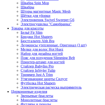
Швабра Spin Mop
Швабры
Шторы магнитные Magic Mesh
Щётки для уборки
Электровеник Swivel Sweeper G6
Электросушилка "Самобранка"
Товары для красоты
Бельё Fir Slim
Бриджи Hot Shapers
Бюстгальтер Ahh Bra
Леджинсы утепленные. Оригинал (3 шт)
Мелки для волос Hot Huez
Набор для дизайна ногтей
Пояс для похудения Slimming Belt
Принтер-штамп для ногтей
Стайлер Babyliss Pro
Стайлер InStyler Tulip
Триммер Just A Trim
Утягивающие шорты Силуэт
Футболка Hot Shapers
Электрическая расческа выпрямитель
Циркониевые изделия
Звеньевые браслеты
Монолитные браслеты
Футляры и пеналы