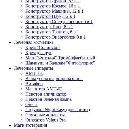
Конструктор Дракон, 57 в 1
Конструктор Космос, 16 в 1
Конструктор Машины, 12 в 1
Конструктор Паук, 12 в 1
Конструктор Спецтранспорт 6 в 1
Конструктор Танк, 8 в 1
Конструктор Трактор, 6 в 1
Конструктор Энергоблок 8 в 1
Лечебная косметика
Крем "Солипсор"
Крем для рук
Мазь "Фитол-4" Тромбофлебитный
Шампунь и Бальзам "Фитофлорис"
Лечебные аппараты
АМТ- 01
Вальгусная шарнирная шина
Витафон
Магнитер АМТ-02
Невотон аппликатор
Невотон Зелёная лампа
Онега
Подушка Night Easy (для спины)
Слуховые аппараты
Фиксатор Valgus Pro
Магнитотерапия