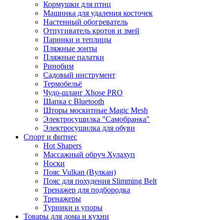
Кормушки для птиц
Машинка для удаления косточек
Настенный обогреватель
Отпугиватель кротов и змей
Парники и теплицы
Пляжные зонты
Пляжные палатки
Ринобим
Садовый инструмент
Термобельё
Чудо-шланг Xhose PRO
Шапка с Bluetooth
Шторы москитные Magic Mesh
Электросушилка "Самобранка"
Электросушилка для обуви
Спорт и фитнес
Hot Shapers
Массажный обруч Хулахуп
Носки
Пояс Vulkan (Вулкан)
Пояс для похудения Slimming Belt
Тренажер для подбородка
Тренажеры
Турники и упоры
Товары для дома и кухни