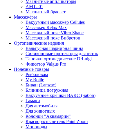
Магнитные аппликаторы
АМТ- 01
Магнитный браслет
Массажёры
Вакуумный массажер Cellules
Массажер Relax Max
Массажный пояс Vibro Shape
Массажный пояс Вибротон
Ортопедические изделия
Вальгусная шарнирная шина
Силиконовые протекторы для пяток
Тапочки ортопедические DrLuigi
Фиксатор Valgus Pro
Полезные товары
Рыболовам
My Bottle
Биван (Lamzac)
Блинница погружная
Вакуумные крышки ВАКС (набор)
Гамаки
Для автомобиля
Для животных
Колонки "Аквамарин"
Краскораспылитель Paint Zoom
Моноподы