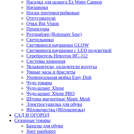
Насадка для шланга Ez Water Cannon
Наушники
Носки противогрибковые
Отпугиватели
Очки Big Vision
Проекторы
Роторайзер (Rotorazer Saw)
Светильники
Светящиеся наушники GLOW
Светящиеся наушники с LED подсветкой
Серебритель Невотон ИС-112
Системы хранения
Увлажнители, охладители воздуха
Умные часы и браслеты
Универсальная мойка Easy Dish
Чудо товары
Чудо-шланг Xhose
Чудо-шланг Xhose PRO
Шторы магнитные Magic Mesh
Электросушилка для обуви
Яблокочистка (Яблокорезка)
САД И ОГОРОД
Сезонные товары
Бахилы для обуви
Зонт наоборот