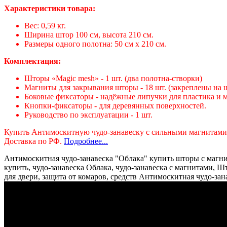
Характеристики товара:
Вес: 0,59 кг.
Ширина штор 100 см, высота 210 см.
Размеры одного полотна: 50 см х 210 см.
Комплектация:
Шторы «Magic mesh» - 1 шт. (два полотна-створки)
Магниты для закрывания шторы - 18 шт. (закреплены на 
Боковые фиксаторы - надёжные липучки для пластика и м
Кнопки-фиксаторы - для деревянных поверхностей.
Руководство по эксплуатации - 1 шт.
Купить Антимоскитную чудо-занавеску с сильными магнитами в
Доставка по РФ.
Подробнее...
Антимоскитная чудо-занавеска "Облака" купить шторы с магни
купить, чудо-занавеска Облака, чудо-занавеска с магнитами, 
для двери, защита от комаров, средств Антимоскитная чудо-зан