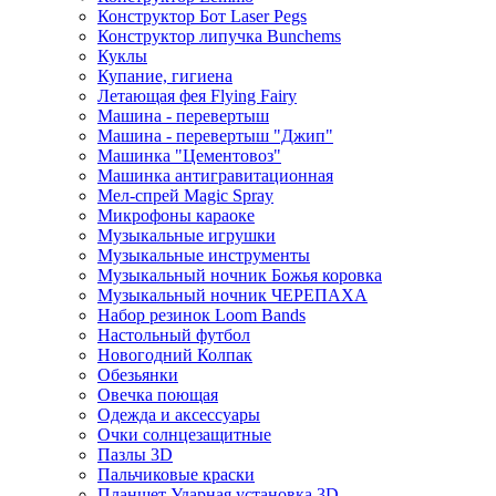
Конструктор Бот Laser Pegs
Конструктор липучка Bunchems
Куклы
Купание, гигиена
Летающая фея Flying Fairy
Машина - перевертыш
Машина - перевертыш "Джип"
Машинка "Цементовоз"
Машинка антигравитационная
Мел-спрей Magic Spray
Микрофоны караоке
Музыкальные игрушки
Музыкальные инструменты
Музыкальный ночник Божья коровка
Музыкальный ночник ЧЕРЕПАХА
Набор резинок Loom Bands
Настольный футбол
Новогодний Колпак
Обезьянки
Овечка поющая
Одежда и аксессуары
Очки солнцезащитные
Пазлы 3D
Пальчиковые краски
Планшет Ударная установка 3D