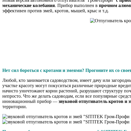
Новая версия автономного отпугивателя "Гром-Профи"
с приб
механические колебания
. Прибор выполнен в
прочном алюм
эффективен против змей, кротов, мышей, крыс и т.д.
Нет сил бороться с кротами и змеями? Прогоните их со свое
Любой, кто занимается садоводством, имеет дачу или загородн
участке красоту могут покуситься различные природные вредит
начисто уничтожают корни растений, разрушают структуру поч
непросто. Что же делать садоводам, если все популярные средс
инновационный прибор —
звуковой отпугиватель кротов и 
территории.