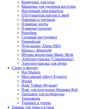
Кормушки для птиц
Машинка для удаления косточек
Настенный обогреватель
Отпугиватель кротов и змей
Парники и теплицы
Пляжные зонты
Пляжные палатки
Ринобим
Садовый инструмент
Термобельё
Чудо-шланг Xhose PRO
Шапка с Bluetooth
Шторы москитные Magic Mesh
Электросушилка "Самобранка"
Электросушилка для обуви
Спорт и фитнес
Hot Shapers
Массажный обруч Хулахуп
Носки
Пояс Vulkan (Вулкан)
Пояс для похудения Slimming Belt
Тренажер для подбородка
Тренажеры
Турники и упоры
Товары для дома и кухни