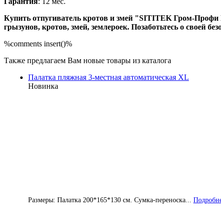
Гарантия
: 12 мес.
Купить отпугиватель кротов и змей "SITITEK Гром-Профи М"
грызунов, кротов, змей, землероек. Позаботьтесь о своей без
%comments insert()%
Также предлагаем Вам новые товары из каталога
Палатка пляжная 3-местная автоматическая XL
Новинка
Размеры: Палатка 200*165*130 см. Сумка-переноска...
Подробне