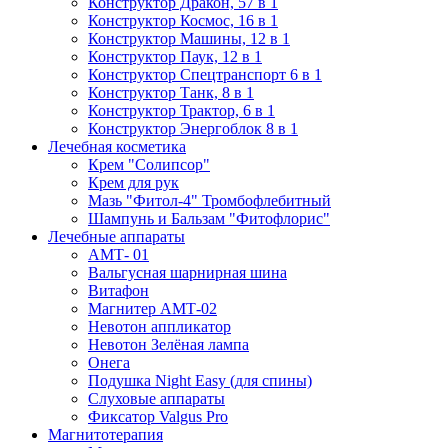
Конструктор Дракон, 57 в 1
Конструктор Космос, 16 в 1
Конструктор Машины, 12 в 1
Конструктор Паук, 12 в 1
Конструктор Спецтранспорт 6 в 1
Конструктор Танк, 8 в 1
Конструктор Трактор, 6 в 1
Конструктор Энергоблок 8 в 1
Лечебная косметика
Крем "Солипсор"
Крем для рук
Мазь "Фитол-4" Тромбофлебитный
Шампунь и Бальзам "Фитофлорис"
Лечебные аппараты
АМТ- 01
Вальгусная шарнирная шина
Витафон
Магнитер АМТ-02
Невотон аппликатор
Невотон Зелёная лампа
Онега
Подушка Night Easy (для спины)
Слуховые аппараты
Фиксатор Valgus Pro
Магнитотерапия