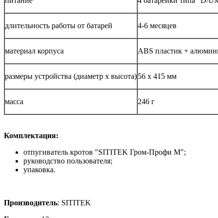
питание
4 батарейки типа "D/U
длительность работы от батарей
4-6 месяцев
материал корпуса
ABS пластик + алюмин
размеры устройства (диаметр х высота)
56 х 415 мм
масса
246 г
Комплектация:
отпугиватель кротов "SITITEK Гром-Профи М";
руководство пользователя;
упаковка.
Производитель
: SITITEK