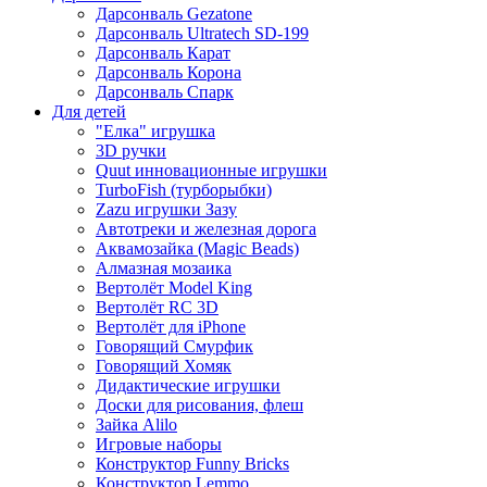
Дарсонваль Gezatone
Дарсонваль Ultratech SD-199
Дарсонваль Карат
Дарсонваль Корона
Дарсонваль Спарк
Для детей
"Елка" игрушка
3D ручки
Quut инновационные игрушки
TurboFish (турборыбки)
Zazu игрушки Зазу
Автотреки и железная дорога
Аквамозайка (Magic Beads)
Алмазная мозаика
Вертолёт Model King
Вертолёт RC 3D
Вертолёт для iPhone
Говорящий Смурфик
Говорящий Хомяк
Дидактические игрушки
Доски для рисования, флеш
Зайка Alilo
Игровые наборы
Конструктор Funny Bricks
Конструктор Lemmo