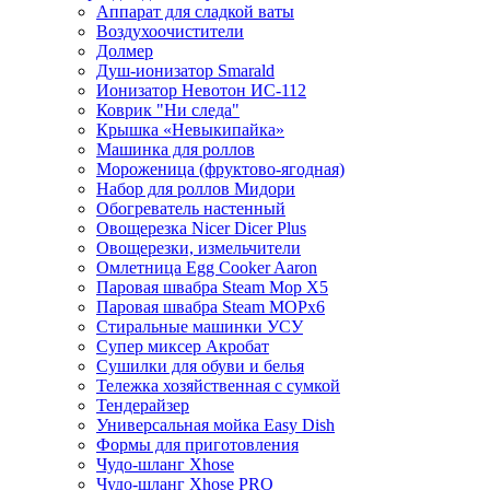
Аппарат для сладкой ваты
Воздухоочистители
Долмер
Душ-ионизатор Smarald
Ионизатор Невотон ИС-112
Коврик "Ни следа"
Крышка «Невыкипайка»
Машинка для роллов
Мороженица (фруктово-ягодная)
Набор для роллов Мидори
Обогреватель настенный
Овощерезка Nicer Dicer Plus
Овощерезки, измельчители
Омлетница Egg Сooker Aaron
Паровая швабра Steam Mop X5
Паровая швабра Steam MOPх6
Стиральные машинки УСУ
Супер миксер Акробат
Сушилки для обуви и белья
Тележка хозяйственная с сумкой
Тендерайзер
Универсальная мойка Easy Dish
Формы для приготовления
Чудо-шланг Xhose
Чудо-шланг Xhose PRO