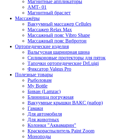
Магнитные аппликаторы
АМТ- 01
Магнитный браслет
Массажёры
Вакуумный массажер Cellules
Массажер Relax Max
Массажный пояс Vibro Shape
Массажный пояс Вибротон
Ортопедические изделия
Вальгусная шарнирная шина
Силиконовые протекторы для пяток
Тапочки ортопедические DrLuigi
Фиксатор Valgus Pro
Полезные товары
Рыболовам
My Bottle
Биван (Lamzac)
Блинница погружная
Вакуумные крышки ВАКС (набор)
Гамаки
Для автомобиля
Для животных
Колонки "Аквамарин"
Краскораспылитель Paint Zoom
Моноподы