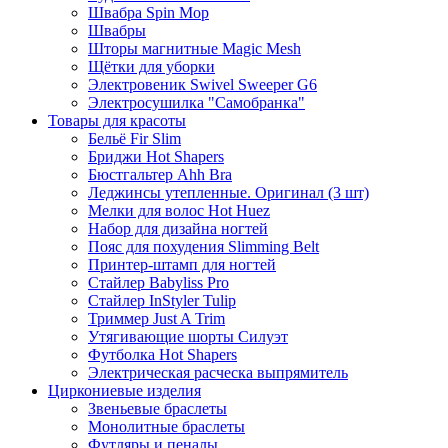
Швабра Spin Mop
Швабры
Шторы магнитные Magic Mesh
Щётки для уборки
Электровеник Swivel Sweeper G6
Электросушилка "Самобранка"
Товары для красоты
Бельё Fir Slim
Бриджи Hot Shapers
Бюстгальтер Ahh Bra
Леджинсы утепленные. Оригинал (3 шт)
Мелки для волос Hot Huez
Набор для дизайна ногтей
Пояс для похудения Slimming Belt
Принтер-штамп для ногтей
Стайлер Babyliss Pro
Стайлер InStyler Tulip
Триммер Just A Trim
Утягивающие шорты Силуэт
Футболка Hot Shapers
Электрическая расческа выпрямитель
Циркониевые изделия
Звеньевые браслеты
Монолитные браслеты
Футляры и пеналы