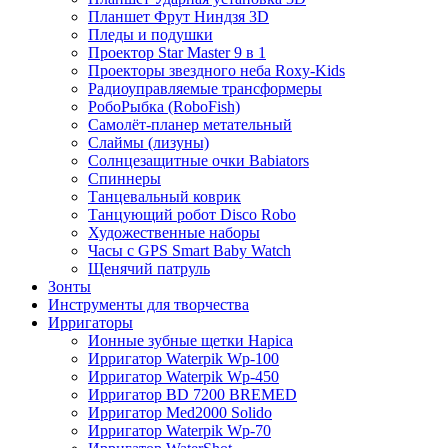
Планшет Фрут Ниндзя 3D
Пледы и подушки
Проектор Star Master 9 в 1
Проекторы звездного неба Roxy-Kids
Радиоуправляемые трансформеры
РобоРыбка (RoboFish)
Самолёт-планер метательный
Слаймы (лизуны)
Солнцезащитные очки Babiators
Спиннеры
Танцевальный коврик
Танцующий робот Disco Robo
Художественные наборы
Часы с GPS Smart Baby Watch
Щенячий патруль
Зонты
Инструменты для творчества
Ирригаторы
Ионные зубные щетки Hapica
Ирригатор Waterpik Wp-100
Ирригатор Waterpik Wp-450
Ирригатор BD 7200 BREMED
Ирригатор Med2000 Solido
Ирригатор Waterpik Wp-70