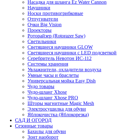
Насадка для шланга Ez Water Cannon
Наушники
Носки противогрибковые
Отпугиватели
Очки Big Vision
Проекторы
Роторайзер (Rotorazer Saw)
Светильники
Светящиеся наушники GLOW
Светящиеся наушники с LED подсветкой
Серебритель Невотон ИС-112
Системы хранения
Увлажнители, охладители воздуха
Умные часы и браслеты
Универсальная мойка Easy Dish
Чудо товары
Чудо-шланг Xhose
Чудо-шланг Xhose PRO
Шторы магнитные Magic Mesh
Электросушилка для обуви
Яблокочистка (Яблокорезка)
САД И ОГОРОД
Сезонные товары
Бахилы для обуви
Зонт наоборот