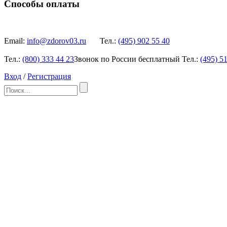
Способы оплаты
Email:
info@zdorov03.ru
Тел.:
(495)
902 55 40
Тел.:
(800)
333 44 23
Звонок по России бесплатный
Тел.:
(495)
51
Вход
/
Регистрация