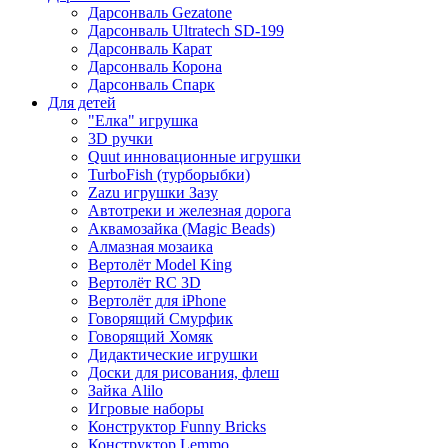
Дарсонваль Gezatone
Дарсонваль Ultratech SD-199
Дарсонваль Карат
Дарсонваль Корона
Дарсонваль Спарк
Для детей
"Елка" игрушка
3D ручки
Quut инновационные игрушки
TurboFish (турборыбки)
Zazu игрушки Зазу
Автотреки и железная дорога
Аквамозайка (Magic Beads)
Алмазная мозаика
Вертолёт Model King
Вертолёт RC 3D
Вертолёт для iPhone
Говорящий Смурфик
Говорящий Хомяк
Дидактические игрушки
Доски для рисования, флеш
Зайка Alilo
Игровые наборы
Конструктор Funny Bricks
Конструктор Lemmo