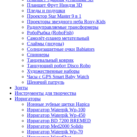
Планшет Фрут Ниндзя 3D
Пледы и подушки
Проектор Star Master 9 в 1
Проекторы звездного неба Roxy-Kids
Радиоуправляемые трансформеры
РобоРыбка (RoboFish)
Самолёт-планер метательный
Слаймы (лизуны)
Солнцезащитные очки Babiators
Спиннеры
Танцевальный коврик
Танцующий робот Disco Robo
Художественные наборы
Часы с GPS Smart Baby Watch
Щенячий патруль
Зонты
Инструменты для творчества
Ирригаторы
Ионные зубные щетки Hapica
Ирригатор Waterpik Wp-100
Ирригатор Waterpik Wp-450
Ирригатор BD 7200 BREMED
Ирригатор Med2000 Solido
Ирригатор Waterpik Wp-70