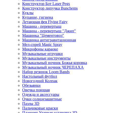
Конструктор Бот Laser Pegs
Конструктор липучка Bunchems
Куклы
Купание, гигиена
Летающая фея Flying Fairy
Машина - перевертыш
Машина - перевертыш "Джип"
Машинка "Цементовоз"
Машинка антигравитационная
Мел-спрей Magic Spray
Микрофоны караоке
Музыкальные игрушки
Музыкальные инструменты
Музыкальный ночник Божья коровка
Музыкальный ночник ЧЕРЕПАХА
Набор резинок Loom Bands
Настольный футбол
Новогодний Колпак
Обезьянки
Овечка поющая
Одежда и аксессуары
Очки солнцезащитные
Пазлы 3D
Пальчиковые краски
Планшет Ударная установка 3D