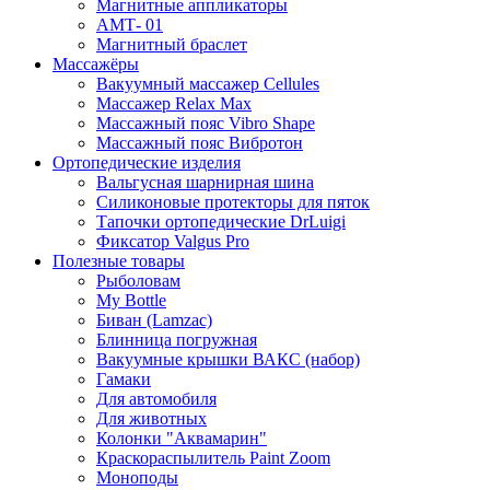
Магнитные аппликаторы
АМТ- 01
Магнитный браслет
Массажёры
Вакуумный массажер Cellules
Массажер Relax Max
Массажный пояс Vibro Shape
Массажный пояс Вибротон
Ортопедические изделия
Вальгусная шарнирная шина
Силиконовые протекторы для пяток
Тапочки ортопедические DrLuigi
Фиксатор Valgus Pro
Полезные товары
Рыболовам
My Bottle
Биван (Lamzac)
Блинница погружная
Вакуумные крышки ВАКС (набор)
Гамаки
Для автомобиля
Для животных
Колонки "Аквамарин"
Краскораспылитель Paint Zoom
Моноподы