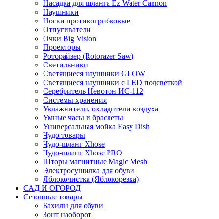
Насадка для шланга Ez Water Cannon
Наушники
Носки противогрибковые
Отпугиватели
Очки Big Vision
Проекторы
Роторайзер (Rotorazer Saw)
Светильники
Светящиеся наушники GLOW
Светящиеся наушники с LED подсветкой
Серебритель Невотон ИС-112
Системы хранения
Увлажнители, охладители воздуха
Умные часы и браслеты
Универсальная мойка Easy Dish
Чудо товары
Чудо-шланг Xhose
Чудо-шланг Xhose PRO
Шторы магнитные Magic Mesh
Электросушилка для обуви
Яблокочистка (Яблокорезка)
САД И ОГОРОД
Сезонные товары
Бахилы для обуви
Зонт наоборот