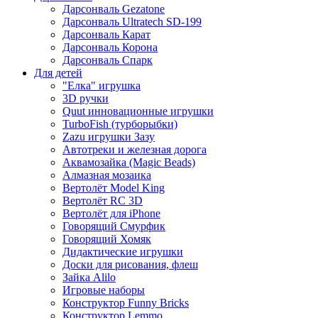
Дарсонваль Gezatone
Дарсонваль Ultratech SD-199
Дарсонваль Карат
Дарсонваль Корона
Дарсонваль Спарк
Для детей
"Елка" игрушка
3D ручки
Quut инновационные игрушки
TurboFish (турборыбки)
Zazu игрушки Зазу
Автотреки и железная дорога
Аквамозайка (Magic Beads)
Алмазная мозаика
Вертолёт Model King
Вертолёт RC 3D
Вертолёт для iPhone
Говорящий Смурфик
Говорящий Хомяк
Дидактические игрушки
Доски для рисования, флеш
Зайка Alilo
Игровые наборы
Конструктор Funny Bricks
Конструктор Lemmo