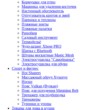
Кормушки для птиц
Машинка для удаления косточек
Настенный обогреватель
Отпугиватель кротов и змей
Парники и теплицы
Пляжные зонты
Пляжные палатки
Ринобим
Садовый инструмент
Термобельё
Чудо-шланг Xhose PRO
Шапка с Bluetooth
Шторы москитные Magic Mesh
Электросушилка "Самобранка"
Электросушилка для обуви
Спорт и фитнес
Hot Shapers
Массажный обруч Хулахуп
Носки
Пояс Vulkan (Вулкан)
Пояс для похудения Slimming Belt
Тренажер для подбородка
Тренажеры
Турники и упоры
Товары для дома и кухни