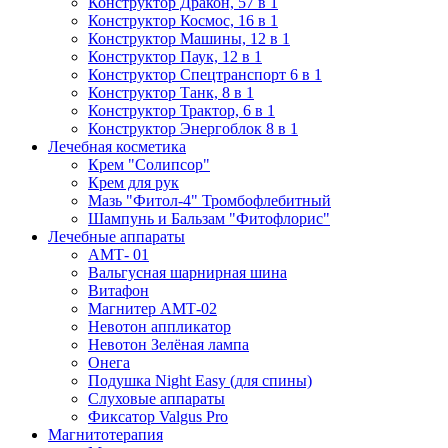
Конструктор Дракон, 57 в 1
Конструктор Космос, 16 в 1
Конструктор Машины, 12 в 1
Конструктор Паук, 12 в 1
Конструктор Спецтранспорт 6 в 1
Конструктор Танк, 8 в 1
Конструктор Трактор, 6 в 1
Конструктор Энергоблок 8 в 1
Лечебная косметика
Крем "Солипсор"
Крем для рук
Мазь "Фитол-4" Тромбофлебитный
Шампунь и Бальзам "Фитофлорис"
Лечебные аппараты
АМТ- 01
Вальгусная шарнирная шина
Витафон
Магнитер АМТ-02
Невотон аппликатор
Невотон Зелёная лампа
Онега
Подушка Night Easy (для спины)
Слуховые аппараты
Фиксатор Valgus Pro
Магнитотерапия