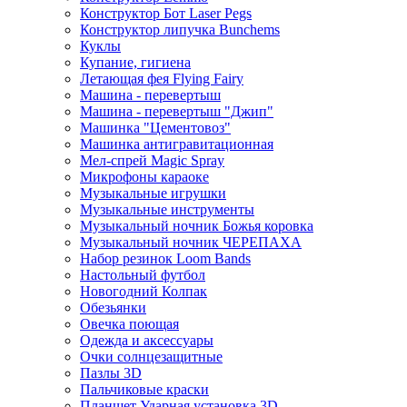
Конструктор Бот Laser Pegs
Конструктор липучка Bunchems
Куклы
Купание, гигиена
Летающая фея Flying Fairy
Машина - перевертыш
Машина - перевертыш "Джип"
Машинка "Цементовоз"
Машинка антигравитационная
Мел-спрей Magic Spray
Микрофоны караоке
Музыкальные игрушки
Музыкальные инструменты
Музыкальный ночник Божья коровка
Музыкальный ночник ЧЕРЕПАХА
Набор резинок Loom Bands
Настольный футбол
Новогодний Колпак
Обезьянки
Овечка поющая
Одежда и аксессуары
Очки солнцезащитные
Пазлы 3D
Пальчиковые краски
Планшет Ударная установка 3D