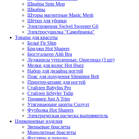
Швабра Spin Mop
Швабры
Шторы магнитные Magic Mesh
Щётки для уборки
Электровеник Swivel Sweeper G6
Электросушилка "Самобранка"
Товары для красоты
Бельё Fir Slim
Бриджи Hot Shapers
Бюстгальтер Ahh Bra
Леджинсы утепленные. Оригинал (3 шт)
Мелки для волос Hot Huez
Набор для дизайна ногтей
Пояс для похудения Slimming Belt
Принтер-штамп для ногтей
Стайлер Babyliss Pro
Стайлер InStyler Tulip
Триммер Just A Trim
Утягивающие шорты Силуэт
Футболка Hot Shapers
Электрическая расческа выпрямитель
Циркониевые изделия
Звеньевые браслеты
Монолитные браслеты
Футляры и пеналы