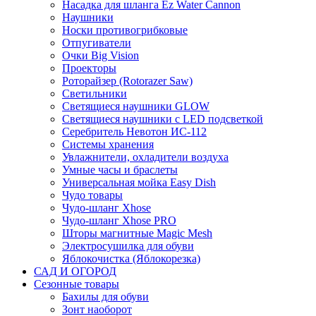
Насадка для шланга Ez Water Cannon
Наушники
Носки противогрибковые
Отпугиватели
Очки Big Vision
Проекторы
Роторайзер (Rotorazer Saw)
Светильники
Светящиеся наушники GLOW
Светящиеся наушники с LED подсветкой
Серебритель Невотон ИС-112
Системы хранения
Увлажнители, охладители воздуха
Умные часы и браслеты
Универсальная мойка Easy Dish
Чудо товары
Чудо-шланг Xhose
Чудо-шланг Xhose PRO
Шторы магнитные Magic Mesh
Электросушилка для обуви
Яблокочистка (Яблокорезка)
САД И ОГОРОД
Сезонные товары
Бахилы для обуви
Зонт наоборот