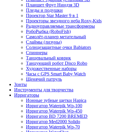
Планшет Фрут Ниндзя 3D
Пледы и подушки
Проектор Star Master 9 в 1
Проекторы звездного неба Roxy-Kids
Радиоуправляемые трансформеры
РобоРыбка (RoboFish)
Самолёт-планер метательный
Слаймы (лизуны)
Солнцезащитные очки Babiators
Спиннеры
Танцевальный коврик
Танцующий робот Disco Robo
Художественные наборы
Часы с GPS Smart Baby Watch
Щенячий патруль
Зонты
Инструменты для творчества
Ирригаторы
Ионные зубные щетки Hapica
Ирригатор Waterpik Wp-100
Ирригатор Waterpik Wp-450
Ирригатор BD 7200 BREMED
Ирригатор Med2000 Solido
Ирригатор Waterpik Wp-70