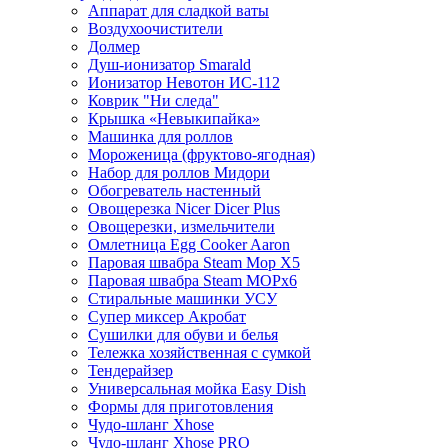
Аппарат для сладкой ваты
Воздухоочистители
Долмер
Душ-ионизатор Smarald
Ионизатор Невотон ИС-112
Коврик "Ни следа"
Крышка «Невыкипайка»
Машинка для роллов
Мороженица (фруктово-ягодная)
Набор для роллов Мидори
Обогреватель настенный
Овощерезка Nicer Dicer Plus
Овощерезки, измельчители
Омлетница Egg Сooker Aaron
Паровая швабра Steam Mop X5
Паровая швабра Steam MOPх6
Стиральные машинки УСУ
Супер миксер Акробат
Сушилки для обуви и белья
Тележка хозяйственная с сумкой
Тендерайзер
Универсальная мойка Easy Dish
Формы для приготовления
Чудо-шланг Xhose
Чудо-шланг Xhose PRO