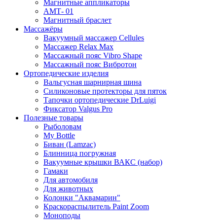
Магнитные аппликаторы
АМТ- 01
Магнитный браслет
Массажёры
Вакуумный массажер Cellules
Массажер Relax Max
Массажный пояс Vibro Shape
Массажный пояс Вибротон
Ортопедические изделия
Вальгусная шарнирная шина
Силиконовые протекторы для пяток
Тапочки ортопедические DrLuigi
Фиксатор Valgus Pro
Полезные товары
Рыболовам
My Bottle
Биван (Lamzac)
Блинница погружная
Вакуумные крышки ВАКС (набор)
Гамаки
Для автомобиля
Для животных
Колонки "Аквамарин"
Краскораспылитель Paint Zoom
Моноподы