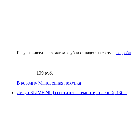
Игрушка-лизун с ароматом клубники наделена сразу...
Подробне
199 руб.
В корзину
Мгновенная покупка
Лизун SLIME Ninja светится в темноте, зеленый, 130 г