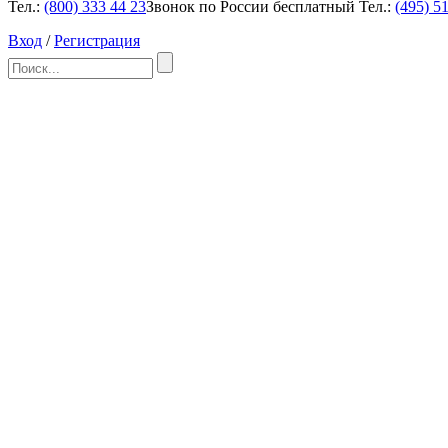
Тел.:
(800)
333 44 23
Звонок по России бесплатный
Тел.:
(495)
51
Вход
/
Регистрация