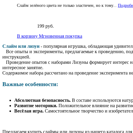
Слайм зелёного цвета не только эластичен, но к тому...
Подробн
199 руб.
В корзину
Мгновенная покупка
Слайм или лизун
- популярная игрушка, обладающая удивител
Все опыты и эксперименты, предлагаемые к проведению, под
инструкцией.
Проведение опытов с наборами Лизуны формирует интерес наук
интересное занятие.
Содержимое набора рассчитано на проведение эксперимента не
Важные особенности:
Абсолютная безопасность.
В составе используются нату
Развитие моторики.
Положительное влияние на развитие
Весёлая игра.
Самостоятельное творчество и изобретател
Предлагаем купить слаймы или лизуны из нашего каталога для