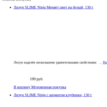
Лизун SLIME Ninja Меняет цвет на белый, 130 г
Лизун наделён несколькими удивительными свойствами: ...
По
199 руб.
В корзину
Мгновенная покупка
Лизун SLIME Ninja с ароматом клубники, 130 г