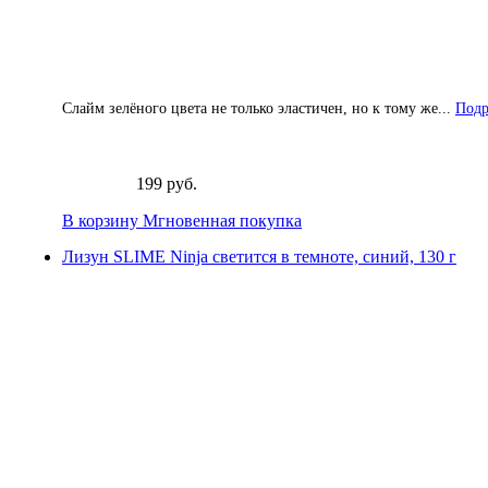
Слайм зелёного цвета не только эластичен, но к тому же...
Подр
199 руб.
В корзину
Мгновенная покупка
Лизун SLIME Ninja светится в темноте, синий, 130 г