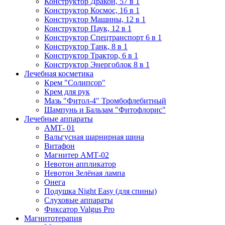
Конструктор Дракон, 57 в 1
Конструктор Космос, 16 в 1
Конструктор Машины, 12 в 1
Конструктор Паук, 12 в 1
Конструктор Спецтранспорт 6 в 1
Конструктор Танк, 8 в 1
Конструктор Трактор, 6 в 1
Конструктор Энергоблок 8 в 1
Лечебная косметика
Крем "Солипсор"
Крем для рук
Мазь "Фитол-4" Тромбофлебитный
Шампунь и Бальзам "Фитофлорис"
Лечебные аппараты
АМТ- 01
Вальгусная шарнирная шина
Витафон
Магнитер АМТ-02
Невотон аппликатор
Невотон Зелёная лампа
Онега
Подушка Night Easy (для спины)
Слуховые аппараты
Фиксатор Valgus Pro
Магнитотерапия