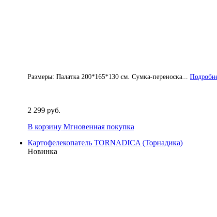
Размеры: Палатка 200*165*130 см. Сумка-переноска...
Подробне
2 299 руб.
В корзину
Мгновенная покупка
Картофелекопатель TORNADICA (Торнадика)
Новинка