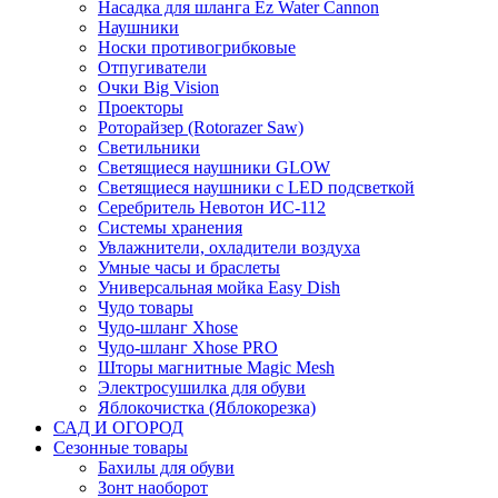
Насадка для шланга Ez Water Cannon
Наушники
Носки противогрибковые
Отпугиватели
Очки Big Vision
Проекторы
Роторайзер (Rotorazer Saw)
Светильники
Светящиеся наушники GLOW
Светящиеся наушники с LED подсветкой
Серебритель Невотон ИС-112
Системы хранения
Увлажнители, охладители воздуха
Умные часы и браслеты
Универсальная мойка Easy Dish
Чудо товары
Чудо-шланг Xhose
Чудо-шланг Xhose PRO
Шторы магнитные Magic Mesh
Электросушилка для обуви
Яблокочистка (Яблокорезка)
САД И ОГОРОД
Сезонные товары
Бахилы для обуви
Зонт наоборот