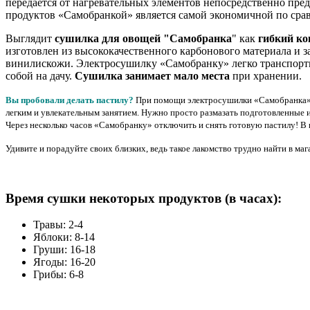
передается от нагревательных элементов непосредственно предм
продуктов «Самобранкой» является самой экономичной по сра
Выглядит
сушилка для овощей "Самобранка
" как
гибкий ко
изготовлен из высококачественного карбонового материала и за
винилискожи. Электросушилку «Самобранку» легко транспортиро
собой на дачу.
Сушилка з
анимает мало места
при хранении.
Вы пробовали делать пастилу?
При помощи электросушилки «Самобранка» 
легким и увлекательным занятием. Нужно просто размазать подготовленные и
Через несколько часов «Самобранку» отключить и снять готовую пастилу! В 
Удивите и порадуйте своих близких, ведь такое лакомство трудно найти в маг
Время сушки некоторых продуктов (в часах):
Травы: 2-4
Яблоки: 8-14
Груши: 16-18
Ягоды: 16-20
Грибы: 6-8