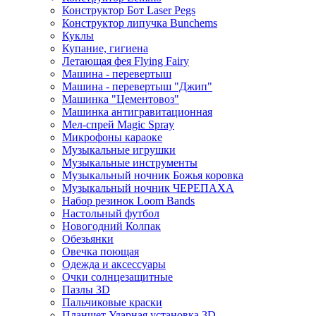
Конструктор Бот Laser Pegs
Конструктор липучка Bunchems
Куклы
Купание, гигиена
Летающая фея Flying Fairy
Машина - перевертыш
Машина - перевертыш "Джип"
Машинка "Цементовоз"
Машинка антигравитационная
Мел-спрей Magic Spray
Микрофоны караоке
Музыкальные игрушки
Музыкальные инструменты
Музыкальный ночник Божья коровка
Музыкальный ночник ЧЕРЕПАХА
Набор резинок Loom Bands
Настольный футбол
Новогодний Колпак
Обезьянки
Овечка поющая
Одежда и аксессуары
Очки солнцезащитные
Пазлы 3D
Пальчиковые краски
Планшет Ударная установка 3D