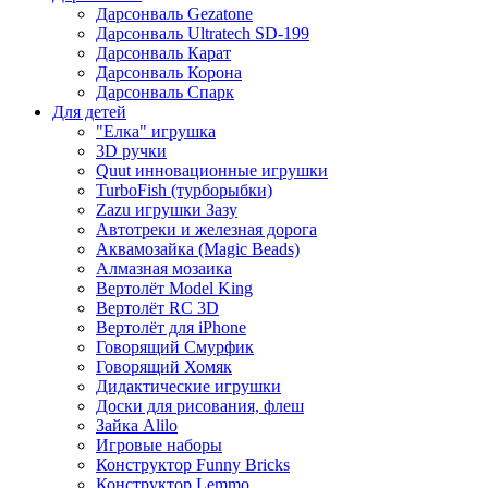
Дарсонваль Gezatone
Дарсонваль Ultratech SD-199
Дарсонваль Карат
Дарсонваль Корона
Дарсонваль Спарк
Для детей
"Елка" игрушка
3D ручки
Quut инновационные игрушки
TurboFish (турборыбки)
Zazu игрушки Зазу
Автотреки и железная дорога
Аквамозайка (Magic Beads)
Алмазная мозаика
Вертолёт Model King
Вертолёт RC 3D
Вертолёт для iPhone
Говорящий Смурфик
Говорящий Хомяк
Дидактические игрушки
Доски для рисования, флеш
Зайка Alilo
Игровые наборы
Конструктор Funny Bricks
Конструктор Lemmo