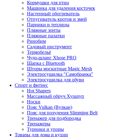
Кормушки для птиц
Машинка для удаления косточек
Настенный обогреватель
Отпугиватель кротов и змей
Парники и теплицы
Пляжные зонты
Пляжные палатки
Ринобим
Садовый инструмент
Термобельё
Чудо-шланг Xhose PRO
Шапка с Bluetooth
Шторы москитные Magic Mesh
Электросушилка "Самобранка"
Электросушилка для обуви
Спорт и фитнес
Hot Shapers
Массажный обруч Хулахуп
Носки
Пояс Vulkan (Вулкан)
Пояс для похудения Slimming Belt
Тренажер для подбородка
Тренажеры
Турники и упоры
Товары для дома и кухни