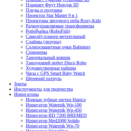
Планшет Фрут Ниндзя 3D
Пледы и подушки
Проектор Star Master 9 в 1
Проекторы звездного неба Roxy-Kids
Радиоуправляемые трансформеры
РобоРыбка (RoboFish)
Самолёт-планер метательный
Слаймы (лизуны)
Солнцезащитные очки Babiators
Спиннеры
Танцевальный коврик
Танцующий робот Disco Robo
Художественные наборы
Часы с GPS Smart Baby Watch
Щенячий патруль
Зонты
Инструменты для творчества
Ирригаторы
Ионные зубные щетки Hapica
Ирригатор Waterpik Wp-100
Ирригатор Waterpik Wp-450
Ирригатор BD 7200 BREMED
Ирригатор Med2000 Solido
Ирригатор Waterpik Wp-70