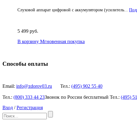
Слуховой аппарат цифровой с аккумулятором (усилитель...
Подр
5 499 руб.
В корзину
Мгновенная покупка
Способы оплаты
Email:
info@zdorov03.ru
Тел.:
(495)
902 55 40
Тел.:
(800)
333 44 23
Звонок по России бесплатный
Тел.:
(495)
51
Вход
/
Регистрация