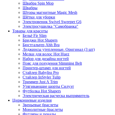
Швабра Spin Mop
Швабры
Шторы магнитные Magic Mesh
Щётки для уборки
Электровеник Swivel Sweeper G6
Электросушилка "Самобранка"
Товары для красоты
Бельё Fir Slim
Бриджи Hot Shapers
Бюстгальтер Ahh Bra
Леджинсы утепленные. Оригинал (3 шт)
Мелки для волос Hot Huez
Набор для дизайна ногтей
Пояс для похудения Slimming Belt
Принтер-штамп для ногтей
Стайлер Babyliss Pro
Стайлер InStyler Tulip
Триммер Just A Trim
Утягивающие шорты Силуэт
Футболка Hot Shapers
Электрическая расческа выпрямитель
Циркониевые изделия
Звеньевые браслеты
Монолитные браслеты
Футляры и пеналы