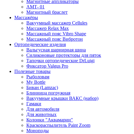
Магнитные аппликаторы
АМТ- 01
Магнитный браслет
Массажёры
Вакуумный массажер Cellules
Массажер Relax Max
Массажный пояс Vibro Shape
Массажный пояс Вибротон
Ортопедические изделия
Вальгусная шарнирная шина
Силиконовые протекторы для пяток
Тапочки ортопедические DrLuigi
Фиксатор Valgus Pro
Полезные товары
Рыболовам
My Bottle
Биван (Lamzac)
Блинница погружная
Вакуумные крышки ВАКС (набор)
Гамаки
Для автомобиля
Для животных
Колонки "Аквамарин"
Краскораспылитель Paint Zoom
Моноподы