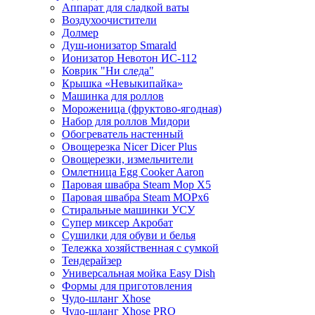
Аппарат для сладкой ваты
Воздухоочистители
Долмер
Душ-ионизатор Smarald
Ионизатор Невотон ИС-112
Коврик "Ни следа"
Крышка «Невыкипайка»
Машинка для роллов
Мороженица (фруктово-ягодная)
Набор для роллов Мидори
Обогреватель настенный
Овощерезка Nicer Dicer Plus
Овощерезки, измельчители
Омлетница Egg Сooker Aaron
Паровая швабра Steam Mop X5
Паровая швабра Steam MOPх6
Стиральные машинки УСУ
Супер миксер Акробат
Сушилки для обуви и белья
Тележка хозяйственная с сумкой
Тендерайзер
Универсальная мойка Easy Dish
Формы для приготовления
Чудо-шланг Xhose
Чудо-шланг Xhose PRO