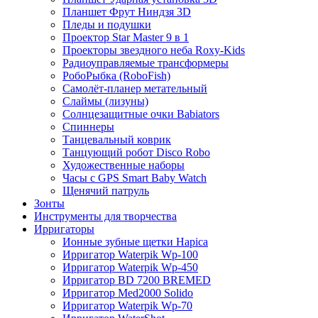
Планшет Фрут Ниндзя 3D
Пледы и подушки
Проектор Star Master 9 в 1
Проекторы звездного неба Roxy-Kids
Радиоуправляемые трансформеры
РобоРыбка (RoboFish)
Самолёт-планер метательный
Слаймы (лизуны)
Солнцезащитные очки Babiators
Спиннеры
Танцевальный коврик
Танцующий робот Disco Robo
Художественные наборы
Часы с GPS Smart Baby Watch
Щенячий патруль
Зонты
Инструменты для творчества
Ирригаторы
Ионные зубные щетки Hapica
Ирригатор Waterpik Wp-100
Ирригатор Waterpik Wp-450
Ирригатор BD 7200 BREMED
Ирригатор Med2000 Solido
Ирригатор Waterpik Wp-70