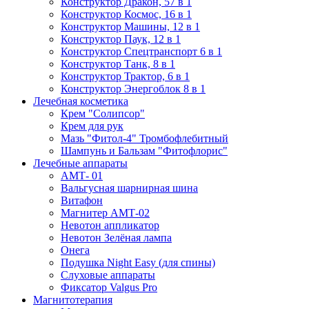
Конструктор Дракон, 57 в 1
Конструктор Космос, 16 в 1
Конструктор Машины, 12 в 1
Конструктор Паук, 12 в 1
Конструктор Спецтранспорт 6 в 1
Конструктор Танк, 8 в 1
Конструктор Трактор, 6 в 1
Конструктор Энергоблок 8 в 1
Лечебная косметика
Крем "Солипсор"
Крем для рук
Мазь "Фитол-4" Тромбофлебитный
Шампунь и Бальзам "Фитофлорис"
Лечебные аппараты
АМТ- 01
Вальгусная шарнирная шина
Витафон
Магнитер АМТ-02
Невотон аппликатор
Невотон Зелёная лампа
Онега
Подушка Night Easy (для спины)
Слуховые аппараты
Фиксатор Valgus Pro
Магнитотерапия