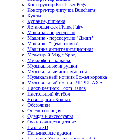
Конструктор Бот Laser Pegs
Конструктор липучка Bunchems
Куклы
Купание, гигиена
Летающая фея Flying Fairy
Машина - перевертыш
Машина - перевертыш "Джип"
Машинка "Цементовоз"
Машинка антигравитационная
Мел-спрей Magic Spray
Микрофоны караоке
Музыкальные игрушки
Музыкальные инструменты
Музыкальный ночник Божья коровка
Музыкальный ночник ЧЕРЕПАХА
Набор резинок Loom Bands
Настольный футбол
Новогодний Колпак
Обезьянки
Овечка поющая
Одежда и аксессуары
Очки солнцезащитные
Пазлы 3D
Пальчиковые краски
Планшет Ударная установка 3D