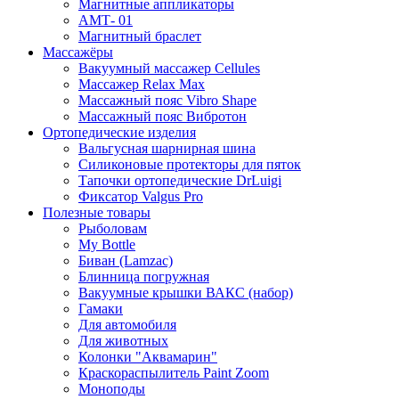
Магнитные аппликаторы
АМТ- 01
Магнитный браслет
Массажёры
Вакуумный массажер Cellules
Массажер Relax Max
Массажный пояс Vibro Shape
Массажный пояс Вибротон
Ортопедические изделия
Вальгусная шарнирная шина
Силиконовые протекторы для пяток
Тапочки ортопедические DrLuigi
Фиксатор Valgus Pro
Полезные товары
Рыболовам
My Bottle
Биван (Lamzac)
Блинница погружная
Вакуумные крышки ВАКС (набор)
Гамаки
Для автомобиля
Для животных
Колонки "Аквамарин"
Краскораспылитель Paint Zoom
Моноподы