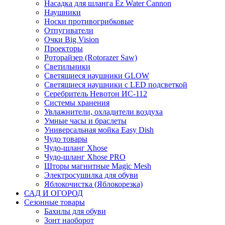
Насадка для шланга Ez Water Cannon
Наушники
Носки противогрибковые
Отпугиватели
Очки Big Vision
Проекторы
Роторайзер (Rotorazer Saw)
Светильники
Светящиеся наушники GLOW
Светящиеся наушники с LED подсветкой
Серебритель Невотон ИС-112
Системы хранения
Увлажнители, охладители воздуха
Умные часы и браслеты
Универсальная мойка Easy Dish
Чудо товары
Чудо-шланг Xhose
Чудо-шланг Xhose PRO
Шторы магнитные Magic Mesh
Электросушилка для обуви
Яблокочистка (Яблокорезка)
САД И ОГОРОД
Сезонные товары
Бахилы для обуви
Зонт наоборот