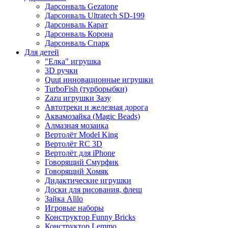
Дарсонваль Gezatone
Дарсонваль Ultratech SD-199
Дарсонваль Карат
Дарсонваль Корона
Дарсонваль Спарк
Для детей
"Елка" игрушка
3D ручки
Quut инновационные игрушки
TurboFish (турборыбки)
Zazu игрушки Зазу
Автотреки и железная дорога
Аквамозайка (Magic Beads)
Алмазная мозаика
Вертолёт Model King
Вертолёт RC 3D
Вертолёт для iPhone
Говорящий Смурфик
Говорящий Хомяк
Дидактические игрушки
Доски для рисования, флеш
Зайка Alilo
Игровые наборы
Конструктор Funny Bricks
Конструктор Lemmo