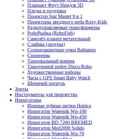
Планшет Фрут Ниндзя 3D
Пледы и подушки
Проектор Star Master 9 в 1
Проекторы звездного неба Roxy-Kids
Радиоуправляемые трансформеры
РобоРыбка (RoboFish)
Самолёт-планер метательный
Слаймы (лизуны)
Солнцезащитные очки Babiators
Спиннеры
Танцевальный коврик
Танцующий робот Disco Robo
Художественные наборы
Часы с GPS Smart Baby Watch
Щенячий патруль
Зонты
Инструменты для творчества
Ирригаторы
Ионные зубные щетки Hapica
Ирригатор Waterpik Wp-100
Ирригатор Waterpik Wp-450
Ирригатор BD 7200 BREMED
Ирригатор Med2000 Solido
Ирригатор Waterpik Wp-70