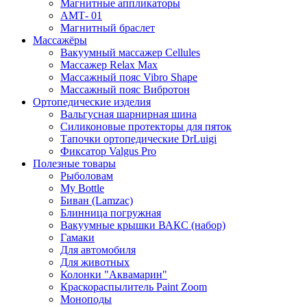
Магнитные аппликаторы
АМТ- 01
Магнитный браслет
Массажёры
Вакуумный массажер Cellules
Массажер Relax Max
Массажный пояс Vibro Shape
Массажный пояс Вибротон
Ортопедические изделия
Вальгусная шарнирная шина
Силиконовые протекторы для пяток
Тапочки ортопедические DrLuigi
Фиксатор Valgus Pro
Полезные товары
Рыболовам
My Bottle
Биван (Lamzac)
Блинница погружная
Вакуумные крышки ВАКС (набор)
Гамаки
Для автомобиля
Для животных
Колонки "Аквамарин"
Краскораспылитель Paint Zoom
Моноподы