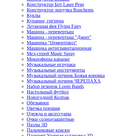
Конструктор Бот Laser Pegs
Конструктор липучка Bunchems
Куклы
Купание, гигиена
Летающая фея Flying Fairy
Машина - перевертыш
Машина - перевертыш "Джип"
Машинка "Цементовоз"
Машинка антигравитационная
Мел-спрей Magic Spray
Микрофоны караоке
Музыкальные игрушки
Музыкальные инструменты
Музыкальный ночник Божья коровка
Музыкальный ночник ЧЕРЕПАХА
Набор резинок Loom Bands
Настольный футбол
Новогодний Колпак
Обезьянки
Овечка поющая
Одежда и аксессуары
Очки солнцезащитные
Пазлы 3D
Пальчиковые краски
Планшет Ударная установка 3D