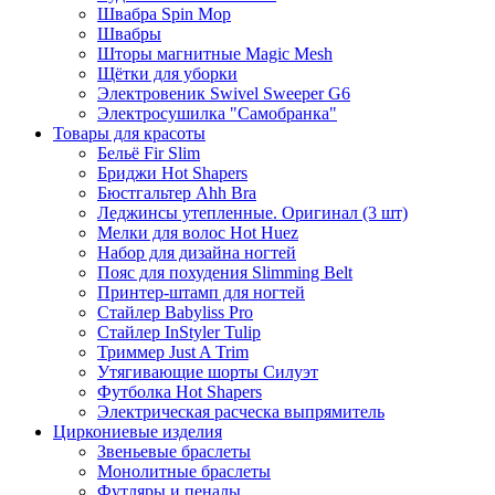
Швабра Spin Mop
Швабры
Шторы магнитные Magic Mesh
Щётки для уборки
Электровеник Swivel Sweeper G6
Электросушилка "Самобранка"
Товары для красоты
Бельё Fir Slim
Бриджи Hot Shapers
Бюстгальтер Ahh Bra
Леджинсы утепленные. Оригинал (3 шт)
Мелки для волос Hot Huez
Набор для дизайна ногтей
Пояс для похудения Slimming Belt
Принтер-штамп для ногтей
Стайлер Babyliss Pro
Стайлер InStyler Tulip
Триммер Just A Trim
Утягивающие шорты Силуэт
Футболка Hot Shapers
Электрическая расческа выпрямитель
Циркониевые изделия
Звеньевые браслеты
Монолитные браслеты
Футляры и пеналы