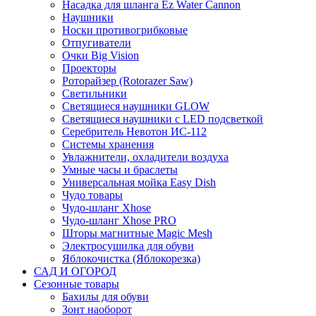
Насадка для шланга Ez Water Cannon
Наушники
Носки противогрибковые
Отпугиватели
Очки Big Vision
Проекторы
Роторайзер (Rotorazer Saw)
Светильники
Светящиеся наушники GLOW
Светящиеся наушники с LED подсветкой
Серебритель Невотон ИС-112
Системы хранения
Увлажнители, охладители воздуха
Умные часы и браслеты
Универсальная мойка Easy Dish
Чудо товары
Чудо-шланг Xhose
Чудо-шланг Xhose PRO
Шторы магнитные Magic Mesh
Электросушилка для обуви
Яблокочистка (Яблокорезка)
САД И ОГОРОД
Сезонные товары
Бахилы для обуви
Зонт наоборот