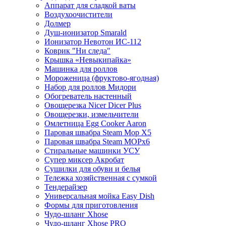
Аппарат для сладкой ваты
Воздухоочистители
Долмер
Душ-ионизатор Smarald
Ионизатор Невотон ИС-112
Коврик "Ни следа"
Крышка «Невыкипайка»
Машинка для роллов
Мороженица (фруктово-ягодная)
Набор для роллов Мидори
Обогреватель настенный
Овощерезка Nicer Dicer Plus
Овощерезки, измельчители
Омлетница Egg Сooker Aaron
Паровая швабра Steam Mop X5
Паровая швабра Steam MOPх6
Стиральные машинки УСУ
Супер миксер Акробат
Сушилки для обуви и белья
Тележка хозяйственная с сумкой
Тендерайзер
Универсальная мойка Easy Dish
Формы для приготовления
Чудо-шланг Xhose
Чудо-шланг Xhose PRO