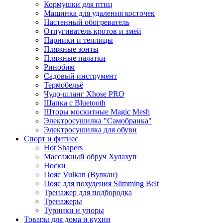
Кормушки для птиц
Машинка для удаления косточек
Настенный обогреватель
Отпугиватель кротов и змей
Парники и теплицы
Пляжные зонты
Пляжные палатки
Ринобим
Садовый инструмент
Термобельё
Чудо-шланг Xhose PRO
Шапка с Bluetooth
Шторы москитные Magic Mesh
Электросушилка "Самобранка"
Электросушилка для обуви
Спорт и фитнес
Hot Shapers
Массажный обруч Хулахуп
Носки
Пояс Vulkan (Вулкан)
Пояс для похудения Slimming Belt
Тренажер для подбородка
Тренажеры
Турники и упоры
Товары для дома и кухни