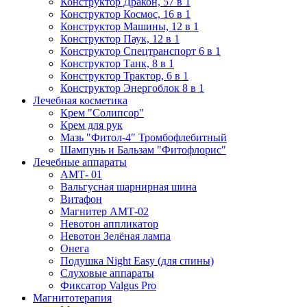
Конструктор Дракон, 57 в 1
Конструктор Космос, 16 в 1
Конструктор Машины, 12 в 1
Конструктор Паук, 12 в 1
Конструктор Спецтранспорт 6 в 1
Конструктор Танк, 8 в 1
Конструктор Трактор, 6 в 1
Конструктор Энергоблок 8 в 1
Лечебная косметика
Крем "Солипсор"
Крем для рук
Мазь "Фитол-4" Тромбофлебитный
Шампунь и Бальзам "Фитофлорис"
Лечебные аппараты
АМТ- 01
Вальгусная шарнирная шина
Витафон
Магнитер АМТ-02
Невотон аппликатор
Невотон Зелёная лампа
Онега
Подушка Night Easy (для спины)
Слуховые аппараты
Фиксатор Valgus Pro
Магнитотерапия