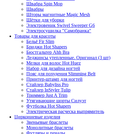
Швабра Spin Mop
Швабры
Шторы магнитные Magic Mesh
Щётки для уборки
Электровеник Swivel Sweeper G6
Электросушилка "Самобранка"
Товары для красоты
Бельё Fir Slim
Бриджи Hot Shapers
Бюстгальтер Ahh Bra
Леджинсы утепленные. Оригинал (3 шт)
Мелки для волос Hot Huez
Набор для дизайна ногтей
Пояс для похудения Slimming Belt
Принтер-штамп для ногтей
Стайлер Babyliss Pro
Стайлер InStyler Tulip
Триммер Just A Trim
Утягивающие шорты Силуэт
Футболка Hot Shapers
Электрическая расческа выпрямитель
Циркониевые изделия
Звеньевые браслеты
Монолитные браслеты
Футляры и пеналы