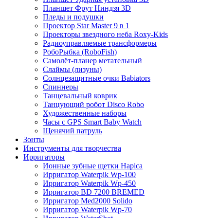
Планшет Фрут Ниндзя 3D
Пледы и подушки
Проектор Star Master 9 в 1
Проекторы звездного неба Roxy-Kids
Радиоуправляемые трансформеры
РобоРыбка (RoboFish)
Самолёт-планер метательный
Слаймы (лизуны)
Солнцезащитные очки Babiators
Спиннеры
Танцевальный коврик
Танцующий робот Disco Robo
Художественные наборы
Часы с GPS Smart Baby Watch
Щенячий патруль
Зонты
Инструменты для творчества
Ирригаторы
Ионные зубные щетки Hapica
Ирригатор Waterpik Wp-100
Ирригатор Waterpik Wp-450
Ирригатор BD 7200 BREMED
Ирригатор Med2000 Solido
Ирригатор Waterpik Wp-70