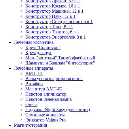
Конструктор Дракон, 57 в 1
Конструктор Космос, 16 в 1
Конструктор Машины, 12 в 1
Конструктор Паук, 12 в 1
Конструктор Спецтранспорт 6 в 1
Конструктор Танк, 8 в 1
Конструктор Трактор, 6 в 1
Конструктор Энергоблок 8 в 1
Лечебная косметика
Крем "Солипсор"
Крем для рук
Мазь "Фитол-4" Тромбофлебитный
Шампунь и Бальзам "Фитофлорис"
Лечебные аппараты
АМТ- 01
Вальгусная шарнирная шина
Витафон
Магнитер АМТ-02
Невотон аппликатор
Невотон Зелёная лампа
Онега
Подушка Night Easy (для спины)
Слуховые аппараты
Фиксатор Valgus Pro
Магнитотерапия