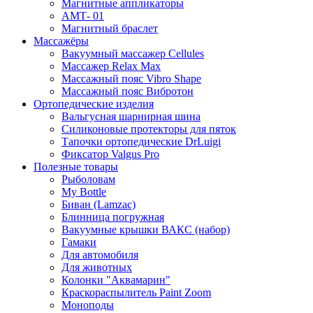
Магнитные аппликаторы
АМТ- 01
Магнитный браслет
Массажёры
Вакуумный массажер Cellules
Массажер Relax Max
Массажный пояс Vibro Shape
Массажный пояс Вибротон
Ортопедические изделия
Вальгусная шарнирная шина
Силиконовые протекторы для пяток
Тапочки ортопедические DrLuigi
Фиксатор Valgus Pro
Полезные товары
Рыболовам
My Bottle
Биван (Lamzac)
Блинница погружная
Вакуумные крышки ВАКС (набор)
Гамаки
Для автомобиля
Для животных
Колонки "Аквамарин"
Краскораспылитель Paint Zoom
Моноподы