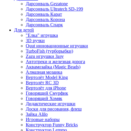
Дарсонваль Gezatone
Дарсонваль Ultratech SD-199
Дарсонваль Карат
Дарсонваль Корона
Дарсонваль Спарк
Для детей
"Елка" игрушка
3D ручки
Quut инновационные игрушки
TurboFish (турборыбки)
Zazu игрушки Зазу
Автотреки и железная дорога
Аквамозайка (Magic Beads)
Алмазная мозаика
Вертолёт Model King
Вертолёт RC 3D
Вертолёт для iPhone
Говорящий Смурфик
Говорящий Хомяк
Дидактические игрушки
Доски для рисования, флеш
Зайка Alilo
Игровые наборы
Конструктор Funny Bricks
Конструктор Lemmo