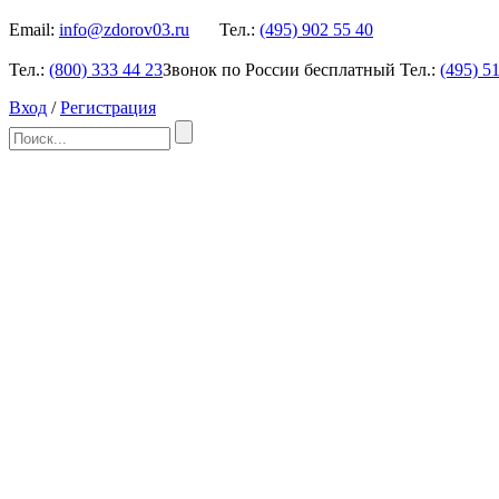
Email:
info@zdorov03.ru
Тел.:
(495)
902 55 40
Тел.:
(800)
333 44 23
Звонок по России бесплатный
Тел.:
(495)
51
Вход
/
Регистрация