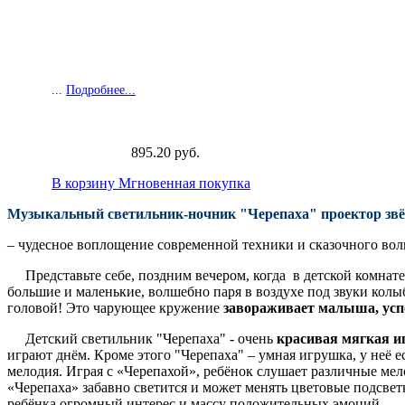
...
Подробнее...
895.20 руб.
В корзину
Мгновенная покупка
Музыкальный светильник-ночник "Черепаха" проектор звё
– чудесное воплощение современной техники и сказочного вол
Представьте себе, поздним вечером, когда в детской комнате г
большие и маленькие, волшебно паря в воздухе под звуки колы
головой! Это чарующее кружение
завораживает малыша, успо
Детский светильник "Черепаха" - очень
красивая мягкая 
играют днём. Кроме этого "Черепаха" – умная игрушка, у неё е
мелодия. Играя с «Черепахой», ребёнок слушает различные ме
«Черепаха» забавно светится и может менять цветовые подсве
ребёнка огромный интерес и массу положительных эмоций.