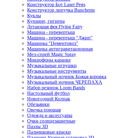
Конструктор Бот Laser Pegs
Конструктор липучка Bunchems
Куклы
Купание, гигиена
Летающая фея Flying Fairy
Машина - перевертыш
Машина - перевертыш "Джип"
Машинка "Цементовоз"
Машинка антигравитационная
Мел-спрей Magic Spray
Микрофоны караоке
Музыкальные игрушки
Музыкальные инструменты
Музыкальный ночник Божья коровка
Музыкальный ночник ЧЕРЕПАХА
Набор резинок Loom Bands
Настольный футбол
Новогодний Колпак
Обезьянки
Овечка поющая
Одежда и аксессуары
Очки солнцезащитные
Пазлы 3D
Пальчиковые краски
Планшет Ударная установка 3D