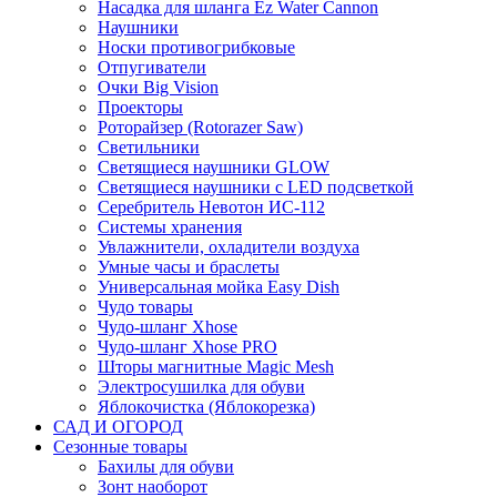
Насадка для шланга Ez Water Cannon
Наушники
Носки противогрибковые
Отпугиватели
Очки Big Vision
Проекторы
Роторайзер (Rotorazer Saw)
Светильники
Светящиеся наушники GLOW
Светящиеся наушники с LED подсветкой
Серебритель Невотон ИС-112
Системы хранения
Увлажнители, охладители воздуха
Умные часы и браслеты
Универсальная мойка Easy Dish
Чудо товары
Чудо-шланг Xhose
Чудо-шланг Xhose PRO
Шторы магнитные Magic Mesh
Электросушилка для обуви
Яблокочистка (Яблокорезка)
САД И ОГОРОД
Сезонные товары
Бахилы для обуви
Зонт наоборот