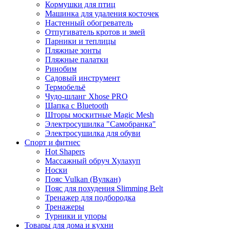
Кормушки для птиц
Машинка для удаления косточек
Настенный обогреватель
Отпугиватель кротов и змей
Парники и теплицы
Пляжные зонты
Пляжные палатки
Ринобим
Садовый инструмент
Термобельё
Чудо-шланг Xhose PRO
Шапка с Bluetooth
Шторы москитные Magic Mesh
Электросушилка "Самобранка"
Электросушилка для обуви
Спорт и фитнес
Hot Shapers
Массажный обруч Хулахуп
Носки
Пояс Vulkan (Вулкан)
Пояс для похудения Slimming Belt
Тренажер для подбородка
Тренажеры
Турники и упоры
Товары для дома и кухни