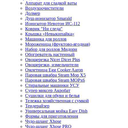
Аппарат для сладкой ваты
Воздухоочистители
Долмер
Душ-ионизатор Smarald
Ионизатор Невотон ИС-112
Коврик "Ни следа"
Крышка «Невыкипайка»
Машинка для роллов
Мороженица (фруктово-ягодная)
Набор для роллов Мидори
Обогреватель настенный
Овощерезка Nicer Dicer Plus
Овощерезки, измельчители
Омлетница Egg Сooker Aaron
Паровая швабра Steam Mop X5
Паровая швабра Steam MOPх6
Стиральные машинки УСУ
Супер миксер Акробат
Сушилки для обуви и белья
Тележка хозяйственная с сумкой
Тендерайзер
Универсальная мойка Easy Dish
Формы для приготовления
Чудо-шланг Xhose
Чудо-шланг Xhose PRO