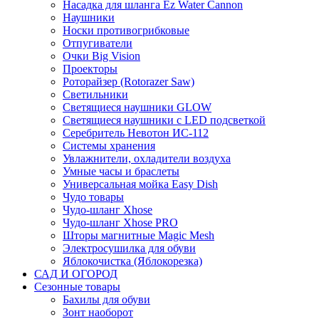
Насадка для шланга Ez Water Cannon
Наушники
Носки противогрибковые
Отпугиватели
Очки Big Vision
Проекторы
Роторайзер (Rotorazer Saw)
Светильники
Светящиеся наушники GLOW
Светящиеся наушники с LED подсветкой
Серебритель Невотон ИС-112
Системы хранения
Увлажнители, охладители воздуха
Умные часы и браслеты
Универсальная мойка Easy Dish
Чудо товары
Чудо-шланг Xhose
Чудо-шланг Xhose PRO
Шторы магнитные Magic Mesh
Электросушилка для обуви
Яблокочистка (Яблокорезка)
САД И ОГОРОД
Сезонные товары
Бахилы для обуви
Зонт наоборот