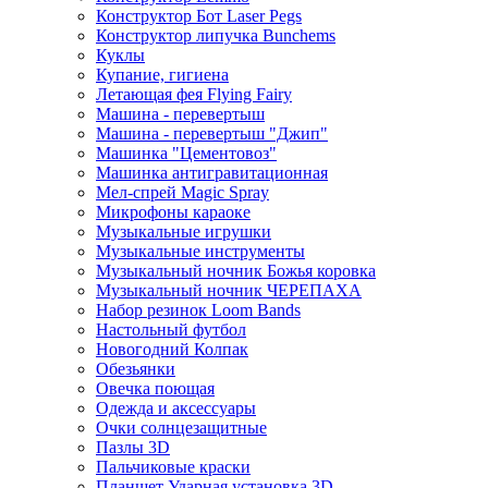
Конструктор Бот Laser Pegs
Конструктор липучка Bunchems
Куклы
Купание, гигиена
Летающая фея Flying Fairy
Машина - перевертыш
Машина - перевертыш "Джип"
Машинка "Цементовоз"
Машинка антигравитационная
Мел-спрей Magic Spray
Микрофоны караоке
Музыкальные игрушки
Музыкальные инструменты
Музыкальный ночник Божья коровка
Музыкальный ночник ЧЕРЕПАХА
Набор резинок Loom Bands
Настольный футбол
Новогодний Колпак
Обезьянки
Овечка поющая
Одежда и аксессуары
Очки солнцезащитные
Пазлы 3D
Пальчиковые краски
Планшет Ударная установка 3D