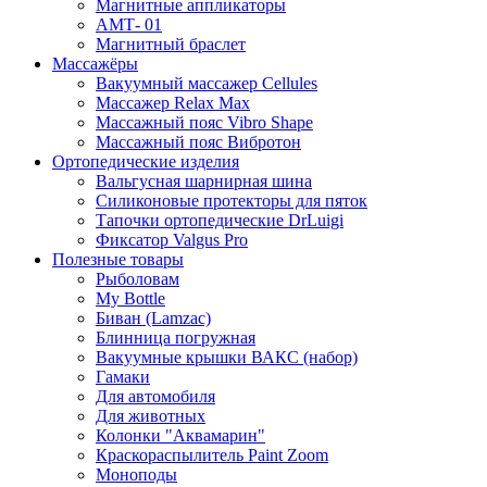
Магнитные аппликаторы
АМТ- 01
Магнитный браслет
Массажёры
Вакуумный массажер Cellules
Массажер Relax Max
Массажный пояс Vibro Shape
Массажный пояс Вибротон
Ортопедические изделия
Вальгусная шарнирная шина
Силиконовые протекторы для пяток
Тапочки ортопедические DrLuigi
Фиксатор Valgus Pro
Полезные товары
Рыболовам
My Bottle
Биван (Lamzac)
Блинница погружная
Вакуумные крышки ВАКС (набор)
Гамаки
Для автомобиля
Для животных
Колонки "Аквамарин"
Краскораспылитель Paint Zoom
Моноподы