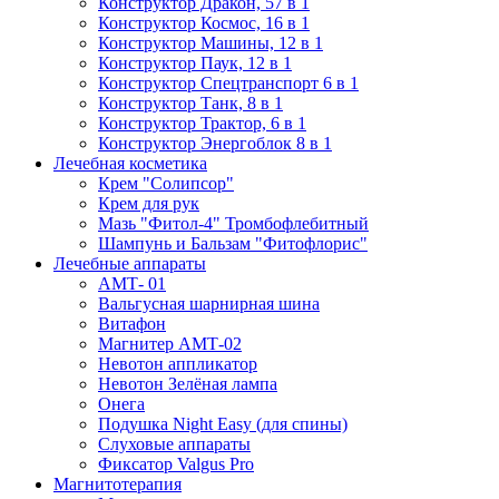
Конструктор Дракон, 57 в 1
Конструктор Космос, 16 в 1
Конструктор Машины, 12 в 1
Конструктор Паук, 12 в 1
Конструктор Спецтранспорт 6 в 1
Конструктор Танк, 8 в 1
Конструктор Трактор, 6 в 1
Конструктор Энергоблок 8 в 1
Лечебная косметика
Крем "Солипсор"
Крем для рук
Мазь "Фитол-4" Тромбофлебитный
Шампунь и Бальзам "Фитофлорис"
Лечебные аппараты
АМТ- 01
Вальгусная шарнирная шина
Витафон
Магнитер АМТ-02
Невотон аппликатор
Невотон Зелёная лампа
Онега
Подушка Night Easy (для спины)
Слуховые аппараты
Фиксатор Valgus Pro
Магнитотерапия