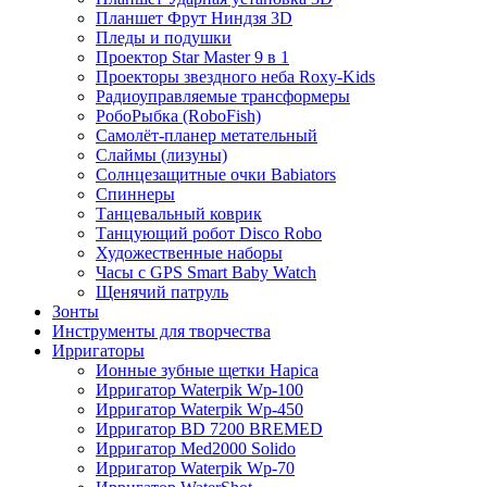
Планшет Фрут Ниндзя 3D
Пледы и подушки
Проектор Star Master 9 в 1
Проекторы звездного неба Roxy-Kids
Радиоуправляемые трансформеры
РобоРыбка (RoboFish)
Самолёт-планер метательный
Слаймы (лизуны)
Солнцезащитные очки Babiators
Спиннеры
Танцевальный коврик
Танцующий робот Disco Robo
Художественные наборы
Часы с GPS Smart Baby Watch
Щенячий патруль
Зонты
Инструменты для творчества
Ирригаторы
Ионные зубные щетки Hapica
Ирригатор Waterpik Wp-100
Ирригатор Waterpik Wp-450
Ирригатор BD 7200 BREMED
Ирригатор Med2000 Solido
Ирригатор Waterpik Wp-70