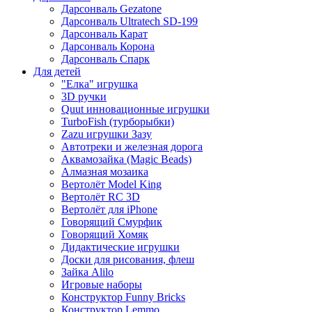
Дарсонваль Gezatone
Дарсонваль Ultratech SD-199
Дарсонваль Карат
Дарсонваль Корона
Дарсонваль Спарк
Для детей
"Елка" игрушка
3D ручки
Quut инновационные игрушки
TurboFish (турборыбки)
Zazu игрушки Зазу
Автотреки и железная дорога
Аквамозайка (Magic Beads)
Алмазная мозаика
Вертолёт Model King
Вертолёт RC 3D
Вертолёт для iPhone
Говорящий Смурфик
Говорящий Хомяк
Дидактические игрушки
Доски для рисования, флеш
Зайка Alilo
Игровые наборы
Конструктор Funny Bricks
Конструктор Lemmo