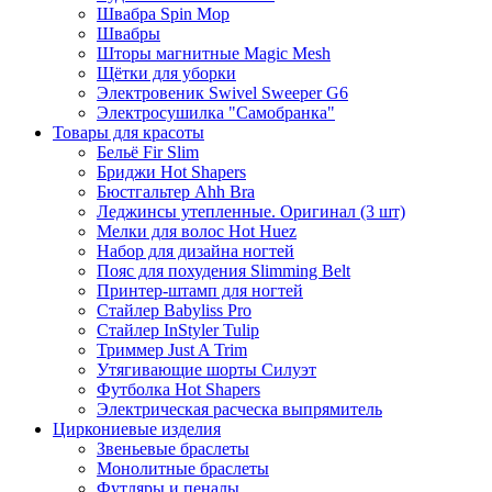
Швабра Spin Mop
Швабры
Шторы магнитные Magic Mesh
Щётки для уборки
Электровеник Swivel Sweeper G6
Электросушилка "Самобранка"
Товары для красоты
Бельё Fir Slim
Бриджи Hot Shapers
Бюстгальтер Ahh Bra
Леджинсы утепленные. Оригинал (3 шт)
Мелки для волос Hot Huez
Набор для дизайна ногтей
Пояс для похудения Slimming Belt
Принтер-штамп для ногтей
Стайлер Babyliss Pro
Стайлер InStyler Tulip
Триммер Just A Trim
Утягивающие шорты Силуэт
Футболка Hot Shapers
Электрическая расческа выпрямитель
Циркониевые изделия
Звеньевые браслеты
Монолитные браслеты
Футляры и пеналы