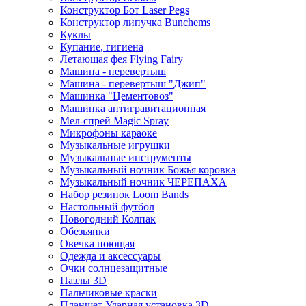
Конструктор Бот Laser Pegs
Конструктор липучка Bunchems
Куклы
Купание, гигиена
Летающая фея Flying Fairy
Машина - перевертыш
Машина - перевертыш "Джип"
Машинка "Цементовоз"
Машинка антигравитационная
Мел-спрей Magic Spray
Микрофоны караоке
Музыкальные игрушки
Музыкальные инструменты
Музыкальный ночник Божья коровка
Музыкальный ночник ЧЕРЕПАХА
Набор резинок Loom Bands
Настольный футбол
Новогодний Колпак
Обезьянки
Овечка поющая
Одежда и аксессуары
Очки солнцезащитные
Пазлы 3D
Пальчиковые краски
Планшет Ударная установка 3D