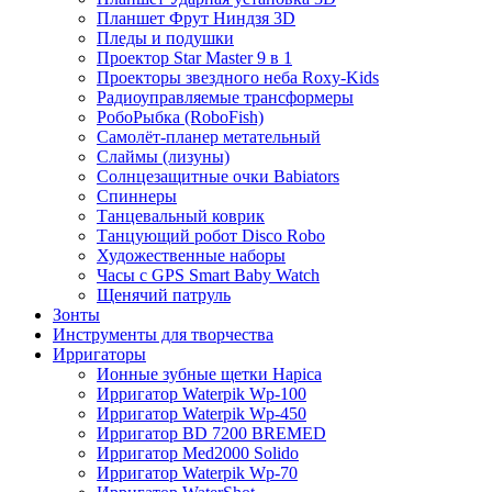
Планшет Фрут Ниндзя 3D
Пледы и подушки
Проектор Star Master 9 в 1
Проекторы звездного неба Roxy-Kids
Радиоуправляемые трансформеры
РобоРыбка (RoboFish)
Самолёт-планер метательный
Слаймы (лизуны)
Солнцезащитные очки Babiators
Спиннеры
Танцевальный коврик
Танцующий робот Disco Robo
Художественные наборы
Часы с GPS Smart Baby Watch
Щенячий патруль
Зонты
Инструменты для творчества
Ирригаторы
Ионные зубные щетки Hapica
Ирригатор Waterpik Wp-100
Ирригатор Waterpik Wp-450
Ирригатор BD 7200 BREMED
Ирригатор Med2000 Solido
Ирригатор Waterpik Wp-70