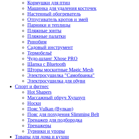
Кормушки для птиц
Машинка для удаления косточек
Настенный обогреватель
Отпугиватель кротов и змей
Парники и теплицы
Пляжные зонты
Пляжные палатки
Ринобим
Садовый инструмент
Термобельё
Чудо-шланг Xhose PRO
Шапка с Bluetooth
Шторы москитные Magic Mesh
Электросушилка "Самобранка"
Электросушилка для обуви
Спорт и фитнес
Hot Shapers
Массажный обруч Хулахуп
Носки
Пояс Vulkan (Вулкан)
Пояс для похудения Slimming Belt
Тренажер для подбородка
Тренажеры
Турники и упоры
Товары для дома и кухни