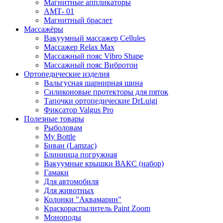
Магнитные аппликаторы
АМТ- 01
Магнитный браслет
Массажёры
Вакуумный массажер Cellules
Массажер Relax Max
Массажный пояс Vibro Shape
Массажный пояс Вибротон
Ортопедические изделия
Вальгусная шарнирная шина
Силиконовые протекторы для пяток
Тапочки ортопедические DrLuigi
Фиксатор Valgus Pro
Полезные товары
Рыболовам
My Bottle
Биван (Lamzac)
Блинница погружная
Вакуумные крышки ВАКС (набор)
Гамаки
Для автомобиля
Для животных
Колонки "Аквамарин"
Краскораспылитель Paint Zoom
Моноподы