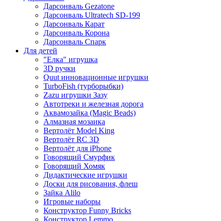
Дарсонваль Gezatone
Дарсонваль Ultratech SD-199
Дарсонваль Карат
Дарсонваль Корона
Дарсонваль Спарк
Для детей
"Елка" игрушка
3D ручки
Quut инновационные игрушки
TurboFish (турборыбки)
Zazu игрушки Зазу
Автотреки и железная дорога
Аквамозайка (Magic Beads)
Алмазная мозаика
Вертолёт Model King
Вертолёт RC 3D
Вертолёт для iPhone
Говорящий Смурфик
Говорящий Хомяк
Дидактические игрушки
Доски для рисования, флеш
Зайка Alilo
Игровые наборы
Конструктор Funny Bricks
Конструктор Lemmo