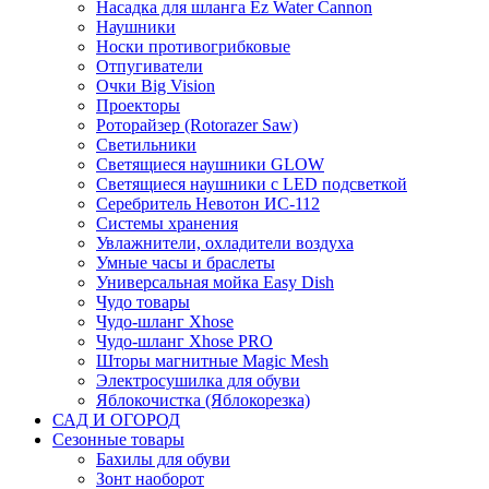
Насадка для шланга Ez Water Cannon
Наушники
Носки противогрибковые
Отпугиватели
Очки Big Vision
Проекторы
Роторайзер (Rotorazer Saw)
Светильники
Светящиеся наушники GLOW
Светящиеся наушники с LED подсветкой
Серебритель Невотон ИС-112
Системы хранения
Увлажнители, охладители воздуха
Умные часы и браслеты
Универсальная мойка Easy Dish
Чудо товары
Чудо-шланг Xhose
Чудо-шланг Xhose PRO
Шторы магнитные Magic Mesh
Электросушилка для обуви
Яблокочистка (Яблокорезка)
САД И ОГОРОД
Сезонные товары
Бахилы для обуви
Зонт наоборот