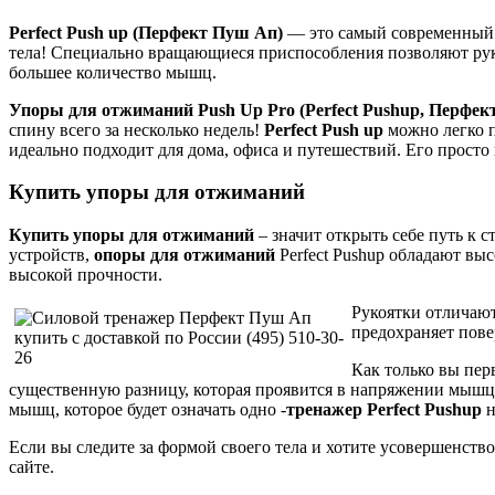
Perfect Push up (Перфект Пуш Ап)
— это самый современный 
тела! Специально вращающиеся приспособления позволяют рука
большее количество мышц.
Упоры для отжиманий Push Up Pro (Perfect Pushup, Перфе
спину всего за несколько недель!
Perfect Push up
можно легко п
идеально подходит для дома, офиса и путешествий. Его просто 
Купить упоры для отжиманий
Купить упоры для отжиманий
– значит открыть себе путь к 
устройств,
опоры для отжиманий
Perfect Pushup обладают вы
высокой прочности.
Рукоятки отличаю
предохраняет пове
Как только вы пе
существенную разницу, которая проявится в напряжении мышц
мышц, которое будет означать одно -
тренажер Perfect Pushup
н
Если вы следите за формой своего тела и хотите усовершенств
сайте.