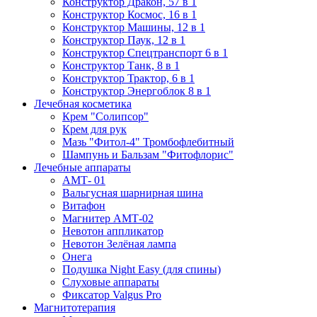
Конструктор Дракон, 57 в 1
Конструктор Космос, 16 в 1
Конструктор Машины, 12 в 1
Конструктор Паук, 12 в 1
Конструктор Спецтранспорт 6 в 1
Конструктор Танк, 8 в 1
Конструктор Трактор, 6 в 1
Конструктор Энергоблок 8 в 1
Лечебная косметика
Крем "Солипсор"
Крем для рук
Мазь "Фитол-4" Тромбофлебитный
Шампунь и Бальзам "Фитофлорис"
Лечебные аппараты
АМТ- 01
Вальгусная шарнирная шина
Витафон
Магнитер АМТ-02
Невотон аппликатор
Невотон Зелёная лампа
Онега
Подушка Night Easy (для спины)
Слуховые аппараты
Фиксатор Valgus Pro
Магнитотерапия