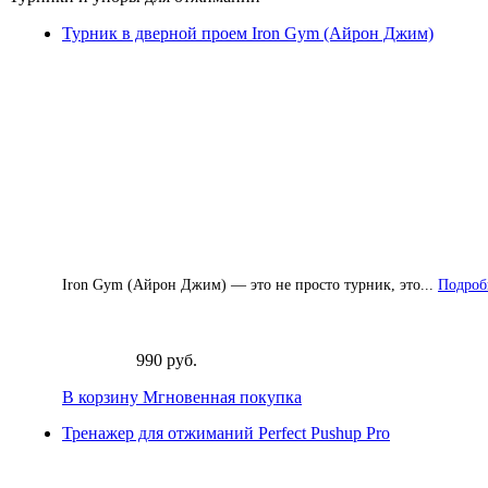
Турник в дверной проем Iron Gym (Айрон Джим)
Iron Gym (Айрон Джим) — это не просто турник, это...
Подробн
990 руб.
В корзину
Мгновенная покупка
Тренажер для отжиманий Perfect Pushup Pro