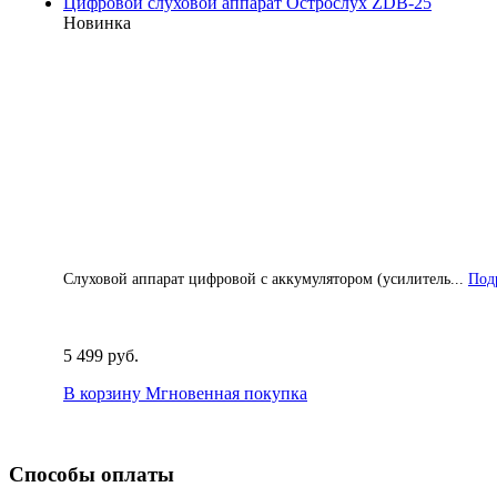
Цифровой слуховой аппарат Острослух ZDB-25
Новинка
Слуховой аппарат цифровой с аккумулятором (усилитель...
Подр
5 499 руб.
В корзину
Мгновенная покупка
Способы оплаты