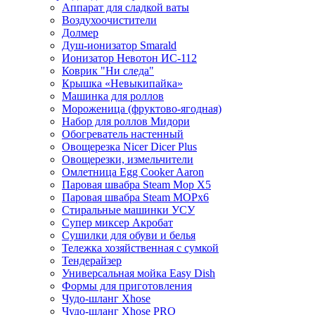
Аппарат для сладкой ваты
Воздухоочистители
Долмер
Душ-ионизатор Smarald
Ионизатор Невотон ИС-112
Коврик "Ни следа"
Крышка «Невыкипайка»
Машинка для роллов
Мороженица (фруктово-ягодная)
Набор для роллов Мидори
Обогреватель настенный
Овощерезка Nicer Dicer Plus
Овощерезки, измельчители
Омлетница Egg Сooker Aaron
Паровая швабра Steam Mop X5
Паровая швабра Steam MOPх6
Стиральные машинки УСУ
Супер миксер Акробат
Сушилки для обуви и белья
Тележка хозяйственная с сумкой
Тендерайзер
Универсальная мойка Easy Dish
Формы для приготовления
Чудо-шланг Xhose
Чудо-шланг Xhose PRO