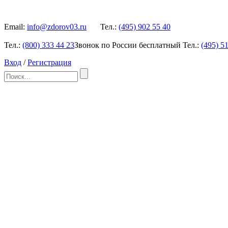
Email:
info@zdorov03.ru
Тел.:
(495)
902 55 40
Тел.:
(800)
333 44 23
Звонок по России бесплатный
Тел.:
(495)
51
Вход
/
Регистрация