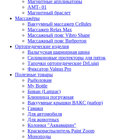
Магнитные аппликаторы
АМТ- 01
Магнитный браслет
Массажёры
Вакуумный массажер Cellules
Массажер Relax Max
Массажный пояс Vibro Shape
Массажный пояс Вибротон
Ортопедические изделия
Вальгусная шарнирная шина
Силиконовые протекторы для пяток
Тапочки ортопедические DrLuigi
Фиксатор Valgus Pro
Полезные товары
Рыболовам
My Bottle
Биван (Lamzac)
Блинница погружная
Вакуумные крышки ВАКС (набор)
Гамаки
Для автомобиля
Для животных
Колонки "Аквамарин"
Краскораспылитель Paint Zoom
Моноподы