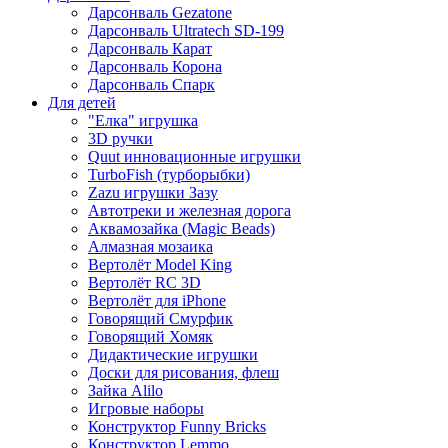
Дарсонваль Gezatone
Дарсонваль Ultratech SD-199
Дарсонваль Карат
Дарсонваль Корона
Дарсонваль Спарк
Для детей
"Елка" игрушка
3D ручки
Quut инновационные игрушки
TurboFish (турборыбки)
Zazu игрушки Зазу
Автотреки и железная дорога
Аквамозайка (Magic Beads)
Алмазная мозаика
Вертолёт Model King
Вертолёт RC 3D
Вертолёт для iPhone
Говорящий Смурфик
Говорящий Хомяк
Дидактические игрушки
Доски для рисования, флеш
Зайка Alilo
Игровые наборы
Конструктор Funny Bricks
Конструктор Lemmo