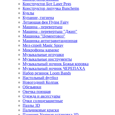
Конструктор Бот Laser Pegs
Конструктор липучка Bunchems
Куклы
Купание, гигиена
Летающая фея Flying Fairy
Машина - перевертыш
Машина - перевертыш "Джип"
Машинка "Цементовоз"
Машинка антигравитационная
Мел-спрей Magic Spray
Микрофоны караоке
Музыкальные игрушки
Музыкальные инструменты
Музыкальный ночник Божья коровка
Музыкальный ночник ЧЕРЕПАХА
Набор резинок Loom Bands
Настольный футбол
Новогодний Колпак
Обезьянки
Овечка поющая
Одежда и аксессуары
Очки солнцезащитные
Пазлы 3D
Пальчиковые краски
Планшет Ударная установка 3D