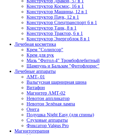
Конструктор Дракон, 57 в 1
Конструктор Космос, 16 в 1
Конструктор Машины, 12 в 1
Конструктор Паук, 12 в 1
Конструктор Спецтранспорт 6 в 1
Конструктор Танк, 8 в 1
Конструктор Трактор, 6 в 1
Конструктор Энергоблок 8 в 1
Лечебная косметика
Крем "Солипсор"
Крем для рук
Мазь "Фитол-4" Тромбофлебитный
Шампунь и Бальзам "Фитофлорис"
Лечебные аппараты
АМТ- 01
Вальгусная шарнирная шина
Витафон
Магнитер АМТ-02
Невотон аппликатор
Невотон Зелёная лампа
Онега
Подушка Night Easy (для спины)
Слуховые аппараты
Фиксатор Valgus Pro
Магнитотерапия