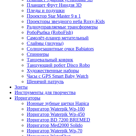
Планшет Фрут Ниндзя 3D
Пледы и подушки
Проектор Star Master 9 в 1
Проекторы звездного неба Roxy-Kids
Радиоуправляемые трансформеры
РобоРыбка (RoboFish)
Самолёт-планер метательный
Слаймы (лизуны)
Солнцезащитные очки Babiators
Спиннеры
Танцевальный коврик
Танцующий робот Disco Robo
Художественные наборы
Часы с GPS Smart Baby Watch
Щенячий патруль
Зонты
Инструменты для творчества
Ирригаторы
Ионные зубные щетки Hapica
Ирригатор Waterpik Wp-100
Ирригатор Waterpik Wp-450
Ирригатор BD 7200 BREMED
Ирригатор Med2000 Solido
Ирригатор Waterpik Wp-70