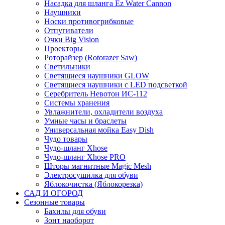
Насадка для шланга Ez Water Cannon
Наушники
Носки противогрибковые
Отпугиватели
Очки Big Vision
Проекторы
Роторайзер (Rotorazer Saw)
Светильники
Светящиеся наушники GLOW
Светящиеся наушники с LED подсветкой
Серебритель Невотон ИС-112
Системы хранения
Увлажнители, охладители воздуха
Умные часы и браслеты
Универсальная мойка Easy Dish
Чудо товары
Чудо-шланг Xhose
Чудо-шланг Xhose PRO
Шторы магнитные Magic Mesh
Электросушилка для обуви
Яблокочистка (Яблокорезка)
САД И ОГОРОД
Сезонные товары
Бахилы для обуви
Зонт наоборот