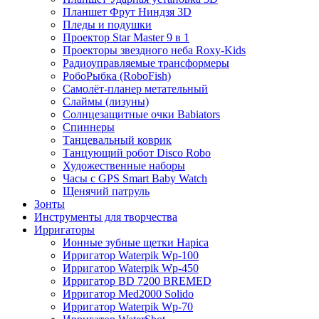
Планшет Фрут Ниндзя 3D
Пледы и подушки
Проектор Star Master 9 в 1
Проекторы звездного неба Roxy-Kids
Радиоуправляемые трансформеры
РобоРыбка (RoboFish)
Самолёт-планер метательный
Слаймы (лизуны)
Солнцезащитные очки Babiators
Спиннеры
Танцевальный коврик
Танцующий робот Disco Robo
Художественные наборы
Часы с GPS Smart Baby Watch
Щенячий патруль
Зонты
Инструменты для творчества
Ирригаторы
Ионные зубные щетки Hapica
Ирригатор Waterpik Wp-100
Ирригатор Waterpik Wp-450
Ирригатор BD 7200 BREMED
Ирригатор Med2000 Solido
Ирригатор Waterpik Wp-70