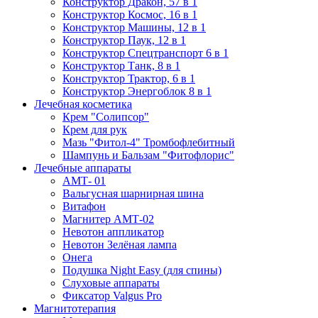
Конструктор Дракон, 57 в 1
Конструктор Космос, 16 в 1
Конструктор Машины, 12 в 1
Конструктор Паук, 12 в 1
Конструктор Спецтранспорт 6 в 1
Конструктор Танк, 8 в 1
Конструктор Трактор, 6 в 1
Конструктор Энергоблок 8 в 1
Лечебная косметика
Крем "Солипсор"
Крем для рук
Мазь "Фитол-4" Тромбофлебитный
Шампунь и Бальзам "Фитофлорис"
Лечебные аппараты
АМТ- 01
Вальгусная шарнирная шина
Витафон
Магнитер АМТ-02
Невотон аппликатор
Невотон Зелёная лампа
Онега
Подушка Night Easy (для спины)
Слуховые аппараты
Фиксатор Valgus Pro
Магнитотерапия