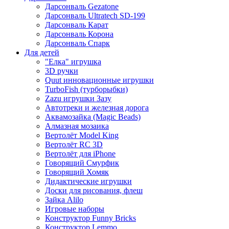
Дарсонваль Gezatone
Дарсонваль Ultratech SD-199
Дарсонваль Карат
Дарсонваль Корона
Дарсонваль Спарк
Для детей
"Елка" игрушка
3D ручки
Quut инновационные игрушки
TurboFish (турборыбки)
Zazu игрушки Зазу
Автотреки и железная дорога
Аквамозайка (Magic Beads)
Алмазная мозаика
Вертолёт Model King
Вертолёт RC 3D
Вертолёт для iPhone
Говорящий Смурфик
Говорящий Хомяк
Дидактические игрушки
Доски для рисования, флеш
Зайка Alilo
Игровые наборы
Конструктор Funny Bricks
Конструктор Lemmo