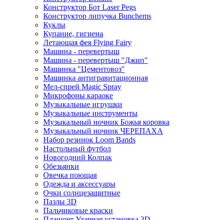
Конструктор Бот Laser Pegs
Конструктор липучка Bunchems
Куклы
Купание, гигиена
Летающая фея Flying Fairy
Машина - перевертыш
Машина - перевертыш "Джип"
Машинка "Цементовоз"
Машинка антигравитационная
Мел-спрей Magic Spray
Микрофоны караоке
Музыкальные игрушки
Музыкальные инструменты
Музыкальный ночник Божья коровка
Музыкальный ночник ЧЕРЕПАХА
Набор резинок Loom Bands
Настольный футбол
Новогодний Колпак
Обезьянки
Овечка поющая
Одежда и аксессуары
Очки солнцезащитные
Пазлы 3D
Пальчиковые краски
Планшет Ударная установка 3D