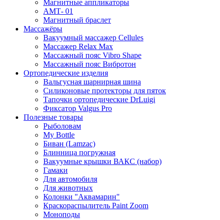
Магнитные аппликаторы
АМТ- 01
Магнитный браслет
Массажёры
Вакуумный массажер Cellules
Массажер Relax Max
Массажный пояс Vibro Shape
Массажный пояс Вибротон
Ортопедические изделия
Вальгусная шарнирная шина
Силиконовые протекторы для пяток
Тапочки ортопедические DrLuigi
Фиксатор Valgus Pro
Полезные товары
Рыболовам
My Bottle
Биван (Lamzac)
Блинница погружная
Вакуумные крышки ВАКС (набор)
Гамаки
Для автомобиля
Для животных
Колонки "Аквамарин"
Краскораспылитель Paint Zoom
Моноподы