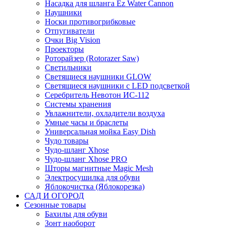
Насадка для шланга Ez Water Cannon
Наушники
Носки противогрибковые
Отпугиватели
Очки Big Vision
Проекторы
Роторайзер (Rotorazer Saw)
Светильники
Светящиеся наушники GLOW
Светящиеся наушники с LED подсветкой
Серебритель Невотон ИС-112
Системы хранения
Увлажнители, охладители воздуха
Умные часы и браслеты
Универсальная мойка Easy Dish
Чудо товары
Чудо-шланг Xhose
Чудо-шланг Xhose PRO
Шторы магнитные Magic Mesh
Электросушилка для обуви
Яблокочистка (Яблокорезка)
САД И ОГОРОД
Сезонные товары
Бахилы для обуви
Зонт наоборот