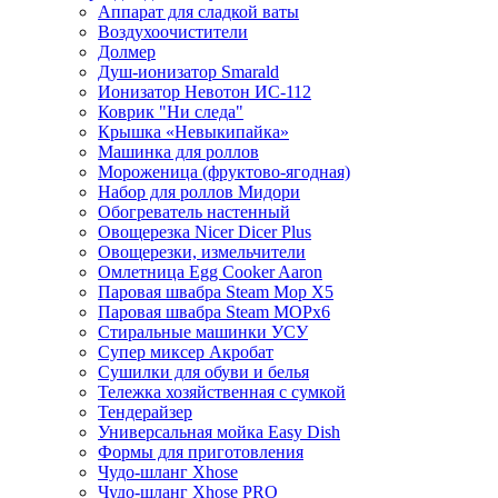
Аппарат для сладкой ваты
Воздухоочистители
Долмер
Душ-ионизатор Smarald
Ионизатор Невотон ИС-112
Коврик "Ни следа"
Крышка «Невыкипайка»
Машинка для роллов
Мороженица (фруктово-ягодная)
Набор для роллов Мидори
Обогреватель настенный
Овощерезка Nicer Dicer Plus
Овощерезки, измельчители
Омлетница Egg Сooker Aaron
Паровая швабра Steam Mop X5
Паровая швабра Steam MOPх6
Стиральные машинки УСУ
Супер миксер Акробат
Сушилки для обуви и белья
Тележка хозяйственная с сумкой
Тендерайзер
Универсальная мойка Easy Dish
Формы для приготовления
Чудо-шланг Xhose
Чудо-шланг Xhose PRO