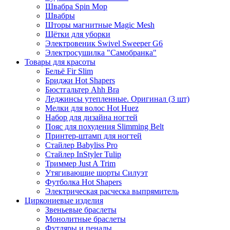
Швабра Spin Mop
Швабры
Шторы магнитные Magic Mesh
Щётки для уборки
Электровеник Swivel Sweeper G6
Электросушилка "Самобранка"
Товары для красоты
Бельё Fir Slim
Бриджи Hot Shapers
Бюстгальтер Ahh Bra
Леджинсы утепленные. Оригинал (3 шт)
Мелки для волос Hot Huez
Набор для дизайна ногтей
Пояс для похудения Slimming Belt
Принтер-штамп для ногтей
Стайлер Babyliss Pro
Стайлер InStyler Tulip
Триммер Just A Trim
Утягивающие шорты Силуэт
Футболка Hot Shapers
Электрическая расческа выпрямитель
Циркониевые изделия
Звеньевые браслеты
Монолитные браслеты
Футляры и пеналы