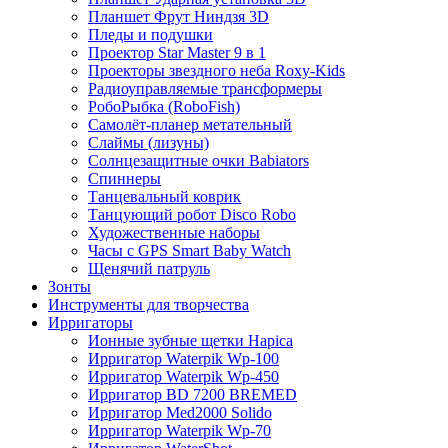
Планшет Фрут Ниндзя 3D
Пледы и подушки
Проектор Star Master 9 в 1
Проекторы звездного неба Roxy-Kids
Радиоуправляемые трансформеры
РобоРыбка (RoboFish)
Самолёт-планер метательный
Слаймы (лизуны)
Солнцезащитные очки Babiators
Спиннеры
Танцевальный коврик
Танцующий робот Disco Robo
Художественные наборы
Часы с GPS Smart Baby Watch
Щенячий патруль
Зонты
Инструменты для творчества
Ирригаторы
Ионные зубные щетки Hapica
Ирригатор Waterpik Wp-100
Ирригатор Waterpik Wp-450
Ирригатор BD 7200 BREMED
Ирригатор Med2000 Solido
Ирригатор Waterpik Wp-70