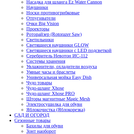
Насадка для шланга Ez Water Cannon
Наушники
Носки противогрибковые
Отпугиватели
Очки Big Vision
Проекторы
Роторайзер (Rotorazer Saw)
Светильники
Светящиеся наушники GLOW
Светящиеся наушники с LED подсветкой
Серебритель Невотон ИС-112
Системы хранения
Увлажнители, охладители воздуха
Умные часы и браслеты
Универсальная мойка Easy Dish
Чудо товары
Чудо-шланг Xhose
Чудо-шланг Xhose PRO
Шторы магнитные Magic Mesh
Электросушилка для обуви
Яблокочистка (Яблокорезка)
САД И ОГОРОД
Сезонные товары
Бахилы для обуви
Зонт наоборот