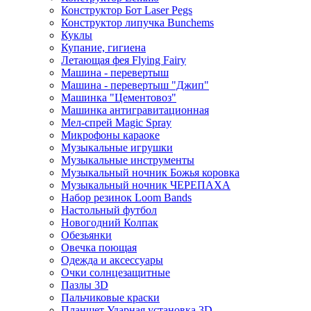
Конструктор Бот Laser Pegs
Конструктор липучка Bunchems
Куклы
Купание, гигиена
Летающая фея Flying Fairy
Машина - перевертыш
Машина - перевертыш "Джип"
Машинка "Цементовоз"
Машинка антигравитационная
Мел-спрей Magic Spray
Микрофоны караоке
Музыкальные игрушки
Музыкальные инструменты
Музыкальный ночник Божья коровка
Музыкальный ночник ЧЕРЕПАХА
Набор резинок Loom Bands
Настольный футбол
Новогодний Колпак
Обезьянки
Овечка поющая
Одежда и аксессуары
Очки солнцезащитные
Пазлы 3D
Пальчиковые краски
Планшет Ударная установка 3D