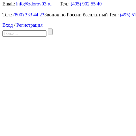
Email:
info@zdorov03.ru
Тел.:
(495)
902 55 40
Тел.:
(800)
333 44 23
Звонок по России бесплатный
Тел.:
(495)
51
Вход
/
Регистрация