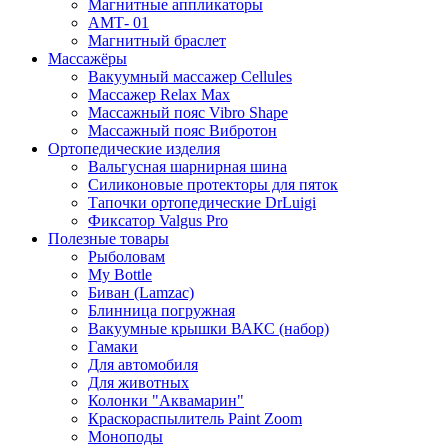
Магнитные аппликаторы
АМТ- 01
Магнитный браслет
Массажёры
Вакуумный массажер Cellules
Массажер Relax Max
Массажный пояс Vibro Shape
Массажный пояс Вибротон
Ортопедические изделия
Вальгусная шарнирная шина
Силиконовые протекторы для пяток
Тапочки ортопедические DrLuigi
Фиксатор Valgus Pro
Полезные товары
Рыболовам
My Bottle
Биван (Lamzac)
Блинница погружная
Вакуумные крышки ВАКС (набор)
Гамаки
Для автомобиля
Для животных
Колонки "Аквамарин"
Краскораспылитель Paint Zoom
Моноподы