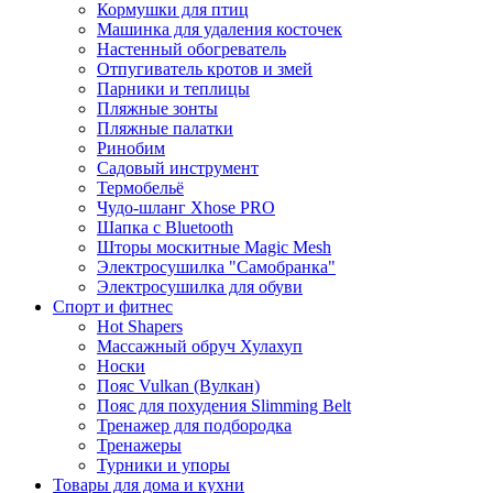
Кормушки для птиц
Машинка для удаления косточек
Настенный обогреватель
Отпугиватель кротов и змей
Парники и теплицы
Пляжные зонты
Пляжные палатки
Ринобим
Садовый инструмент
Термобельё
Чудо-шланг Xhose PRO
Шапка с Bluetooth
Шторы москитные Magic Mesh
Электросушилка "Самобранка"
Электросушилка для обуви
Спорт и фитнес
Hot Shapers
Массажный обруч Хулахуп
Носки
Пояс Vulkan (Вулкан)
Пояс для похудения Slimming Belt
Тренажер для подбородка
Тренажеры
Турники и упоры
Товары для дома и кухни