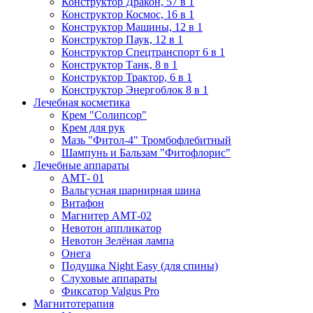
Конструктор Дракон, 57 в 1
Конструктор Космос, 16 в 1
Конструктор Машины, 12 в 1
Конструктор Паук, 12 в 1
Конструктор Спецтранспорт 6 в 1
Конструктор Танк, 8 в 1
Конструктор Трактор, 6 в 1
Конструктор Энергоблок 8 в 1
Лечебная косметика
Крем "Солипсор"
Крем для рук
Мазь "Фитол-4" Тромбофлебитный
Шампунь и Бальзам "Фитофлорис"
Лечебные аппараты
АМТ- 01
Вальгусная шарнирная шина
Витафон
Магнитер АМТ-02
Невотон аппликатор
Невотон Зелёная лампа
Онега
Подушка Night Easy (для спины)
Слуховые аппараты
Фиксатор Valgus Pro
Магнитотерапия