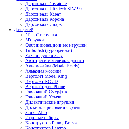
Дарсонваль Gezatone
Дарсонваль Ultratech SD-199
Дарсонваль Карат
Дарсонваль Корона
Дарсонваль Спарк
Для детей
"Елка" игрушка
3D ручки
Quut инновационные игрушки
TurboFish (турборыбки)
Zazu игрушки Зазу
Автотреки и железная дорога
Аквамозайка (Magic Beads)
Алмазная мозаика
Вертолёт Model King
Вертолёт RC 3D
Вертолёт для iPhone
Говорящий Смурфик
Говорящий Хомяк
Дидактические игрушки
Доски для рисования, флеш
Зайка Alilo
Игровые наборы
Конструктор Funny Bricks
Конструктор Lemmo