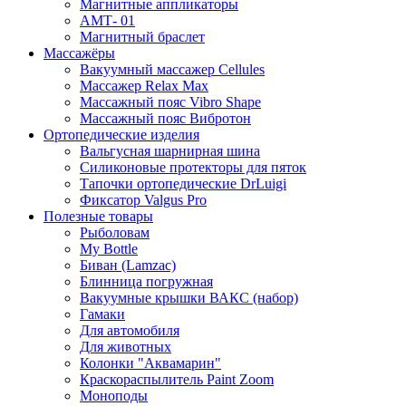
Магнитные аппликаторы
АМТ- 01
Магнитный браслет
Массажёры
Вакуумный массажер Cellules
Массажер Relax Max
Массажный пояс Vibro Shape
Массажный пояс Вибротон
Ортопедические изделия
Вальгусная шарнирная шина
Силиконовые протекторы для пяток
Тапочки ортопедические DrLuigi
Фиксатор Valgus Pro
Полезные товары
Рыболовам
My Bottle
Биван (Lamzac)
Блинница погружная
Вакуумные крышки ВАКС (набор)
Гамаки
Для автомобиля
Для животных
Колонки "Аквамарин"
Краскораспылитель Paint Zoom
Моноподы