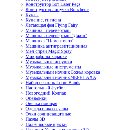
Конструктор Бот Laser Pegs
Конструктор липучка Bunchems
Куклы
Купание, гигиена
Летающая фея Flying Fairy
Машина - перевертыш
Машина - перевертыш "Джип"
Машинка "Цементовоз"
Машинка антигравитационная
Мел-спрей Magic Spray
Микрофоны караоке
Музыкальные игрушки
Музыкальные инструменты
Музыкальный ночник Божья коровка
Музыкальный ночник ЧЕРЕПАХА
Набор резинок Loom Bands
Настольный футбол
Новогодний Колпак
Обезьянки
Овечка поющая
Одежда и аксессуары
Очки солнцезащитные
Пазлы 3D
Пальчиковые краски
Планшет Ударная установка 3D