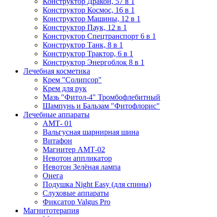
Конструктор Дракон, 57 в 1
Конструктор Космос, 16 в 1
Конструктор Машины, 12 в 1
Конструктор Паук, 12 в 1
Конструктор Спецтранспорт 6 в 1
Конструктор Танк, 8 в 1
Конструктор Трактор, 6 в 1
Конструктор Энергоблок 8 в 1
Лечебная косметика
Крем "Солипсор"
Крем для рук
Мазь "Фитол-4" Тромбофлебитный
Шампунь и Бальзам "Фитофлорис"
Лечебные аппараты
АМТ- 01
Вальгусная шарнирная шина
Витафон
Магнитер АМТ-02
Невотон аппликатор
Невотон Зелёная лампа
Онега
Подушка Night Easy (для спины)
Слуховые аппараты
Фиксатор Valgus Pro
Магнитотерапия