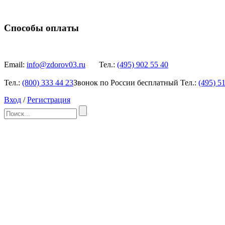
Способы оплаты
Email:
info@zdorov03.ru
Тел.:
(495)
902 55 40
Тел.:
(800)
333 44 23
Звонок по России бесплатный
Тел.:
(495)
51
Вход
/
Регистрация