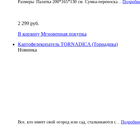
Размеры: Палатка 200*165*130 см. Сумка-переноска...
Подробне
2 299 руб.
В корзину
Мгновенная покупка
Картофелекопатель TORNADICA (Торнадика)
Новинка
Все, кто имеет свой огород или сад, сталкиваются с...
Подробнее