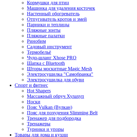
Кормушки для птиц
Машинка для удаления косточек
Настенный обогреватель
Отпугиватель кротов и змей
Парники и теплицы
Пляжные зонты
Пляжные палатки
Ринобим
Садовый инструмент
Термобельё
Чудо-шланг Xhose PRO
Шапка с Bluetooth
Шторы москитные Magic Mesh
Электросушилка "Самобранка"
Электросушилка для обуви
Спорт и фитнес
Hot Shapers
Массажный обруч Хулахуп
Носки
Пояс Vulkan (Вулкан)
Пояс для похудения Slimming Belt
Тренажер для подбородка
Тренажеры
Турники и упоры
Товары для дома и кухни