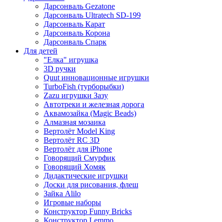
Дарсонваль Gezatone
Дарсонваль Ultratech SD-199
Дарсонваль Карат
Дарсонваль Корона
Дарсонваль Спарк
Для детей
"Елка" игрушка
3D ручки
Quut инновационные игрушки
TurboFish (турборыбки)
Zazu игрушки Зазу
Автотреки и железная дорога
Аквамозайка (Magic Beads)
Алмазная мозаика
Вертолёт Model King
Вертолёт RC 3D
Вертолёт для iPhone
Говорящий Смурфик
Говорящий Хомяк
Дидактические игрушки
Доски для рисования, флеш
Зайка Alilo
Игровые наборы
Конструктор Funny Bricks
Конструктор Lemmo