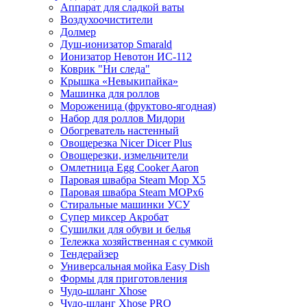
Аппарат для сладкой ваты
Воздухоочистители
Долмер
Душ-ионизатор Smarald
Ионизатор Невотон ИС-112
Коврик "Ни следа"
Крышка «Невыкипайка»
Машинка для роллов
Мороженица (фруктово-ягодная)
Набор для роллов Мидори
Обогреватель настенный
Овощерезка Nicer Dicer Plus
Овощерезки, измельчители
Омлетница Egg Сooker Aaron
Паровая швабра Steam Mop X5
Паровая швабра Steam MOPх6
Стиральные машинки УСУ
Супер миксер Акробат
Сушилки для обуви и белья
Тележка хозяйственная с сумкой
Тендерайзер
Универсальная мойка Easy Dish
Формы для приготовления
Чудо-шланг Xhose
Чудо-шланг Xhose PRO