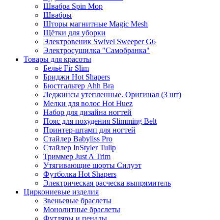
Швабра Spin Mop
Швабры
Шторы магнитные Magic Mesh
Щётки для уборки
Электровеник Swivel Sweeper G6
Электросушилка "Самобранка"
Товары для красоты
Бельё Fir Slim
Бриджи Hot Shapers
Бюстгальтер Ahh Bra
Леджинсы утепленные. Оригинал (3 шт)
Мелки для волос Hot Huez
Набор для дизайна ногтей
Пояс для похудения Slimming Belt
Принтер-штамп для ногтей
Стайлер Babyliss Pro
Стайлер InStyler Tulip
Триммер Just A Trim
Утягивающие шорты Силуэт
Футболка Hot Shapers
Электрическая расческа выпрямитель
Циркониевые изделия
Звеньевые браслеты
Монолитные браслеты
Футляры и пеналы