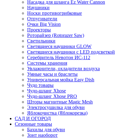
Насадка для шланга Ez Water Cannon
Наушники
Носки противогрибковые
Отпугиватели
Очки Big Vision
Проекторы
Роторайзер (Rotorazer Saw)
Светильники
Светящиеся наушники GLOW
Светящиеся наушники с LED подсветкой
Серебритель Невотон ИС-112
Системы хранения
Увлажнители, охладители воздуха
Умные часы и браслеты
Универсальная мойка Easy Dish
Чудо товары
Чудо-шланг Xhose
Чудо-шланг Xhose PRO
Шторы магнитные Magic Mesh
Электросушилка для обуви
Яблокочистка (Яблокорезка)
САД И ОГОРОД
Сезонные товары
Бахилы для обуви
Зонт наоборот