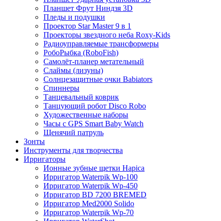
Планшет Фрут Ниндзя 3D
Пледы и подушки
Проектор Star Master 9 в 1
Проекторы звездного неба Roxy-Kids
Радиоуправляемые трансформеры
РобоРыбка (RoboFish)
Самолёт-планер метательный
Слаймы (лизуны)
Солнцезащитные очки Babiators
Спиннеры
Танцевальный коврик
Танцующий робот Disco Robo
Художественные наборы
Часы с GPS Smart Baby Watch
Щенячий патруль
Зонты
Инструменты для творчества
Ирригаторы
Ионные зубные щетки Hapica
Ирригатор Waterpik Wp-100
Ирригатор Waterpik Wp-450
Ирригатор BD 7200 BREMED
Ирригатор Med2000 Solido
Ирригатор Waterpik Wp-70