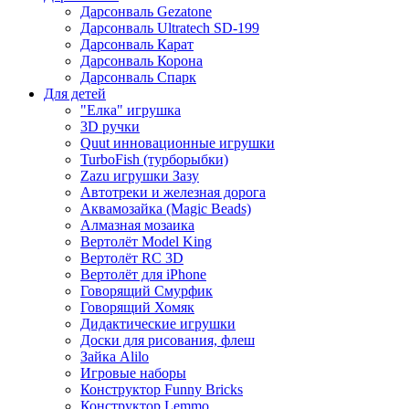
Дарсонваль Gezatone
Дарсонваль Ultratech SD-199
Дарсонваль Карат
Дарсонваль Корона
Дарсонваль Спарк
Для детей
"Елка" игрушка
3D ручки
Quut инновационные игрушки
TurboFish (турборыбки)
Zazu игрушки Зазу
Автотреки и железная дорога
Аквамозайка (Magic Beads)
Алмазная мозаика
Вертолёт Model King
Вертолёт RC 3D
Вертолёт для iPhone
Говорящий Смурфик
Говорящий Хомяк
Дидактические игрушки
Доски для рисования, флеш
Зайка Alilo
Игровые наборы
Конструктор Funny Bricks
Конструктор Lemmo