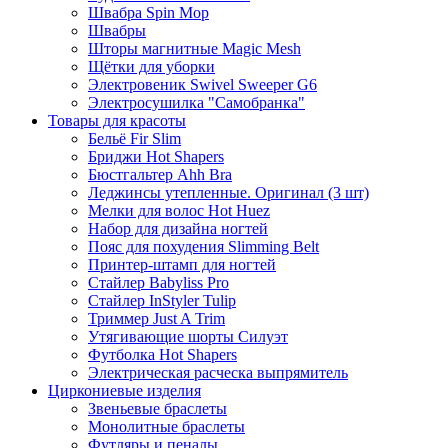
Швабра Spin Mop
Швабры
Шторы магнитные Magic Mesh
Щётки для уборки
Электровеник Swivel Sweeper G6
Электросушилка "Самобранка"
Товары для красоты
Бельё Fir Slim
Бриджи Hot Shapers
Бюстгальтер Ahh Bra
Леджинсы утепленные. Оригинал (3 шт)
Мелки для волос Hot Huez
Набор для дизайна ногтей
Пояс для похудения Slimming Belt
Принтер-штамп для ногтей
Стайлер Babyliss Pro
Стайлер InStyler Tulip
Триммер Just A Trim
Утягивающие шорты Силуэт
Футболка Hot Shapers
Электрическая расческа выпрямитель
Циркониевые изделия
Звеньевые браслеты
Монолитные браслеты
Футляры и пеналы