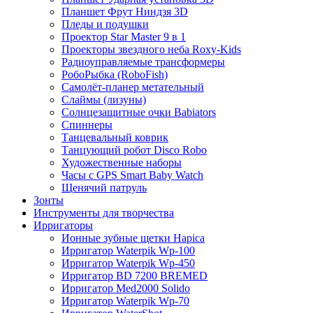
Планшет Фрут Ниндзя 3D
Пледы и подушки
Проектор Star Master 9 в 1
Проекторы звездного неба Roxy-Kids
Радиоуправляемые трансформеры
РобоРыбка (RoboFish)
Самолёт-планер метательный
Слаймы (лизуны)
Солнцезащитные очки Babiators
Спиннеры
Танцевальный коврик
Танцующий робот Disco Robo
Художественные наборы
Часы с GPS Smart Baby Watch
Щенячий патруль
Зонты
Инструменты для творчества
Ирригаторы
Ионные зубные щетки Hapica
Ирригатор Waterpik Wp-100
Ирригатор Waterpik Wp-450
Ирригатор BD 7200 BREMED
Ирригатор Med2000 Solido
Ирригатор Waterpik Wp-70