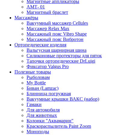
Магнитные аппликаторы
АМТ- 01
Магнитный браслет
Массажёры
Вакуумный массажер Cellules
Массажер Relax Max
Массажный пояс Vibro Shape
Массажный пояс Вибротон
Ортопедические изделия
Вальгусная шарнирная шина
Силиконовые протекторы для пяток
Тапочки ортопедические DrLuigi
Фиксатор Valgus Pro
Полезные товары
Рыболовам
My Bottle
Биван (Lamzac)
Блинница погружная
Вакуумные крышки ВАКС (набор)
Гамаки
Для автомобиля
Для животных
Колонки "Аквамарин"
Краскораспылитель Paint Zoom
Моноподы