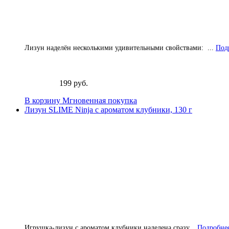
Лизун наделён несколькими удивительными свойствами: ...
Подр
199 руб.
В корзину
Мгновенная покупка
Лизун SLIME Ninja с ароматом клубники, 130 г
Игрушка-лизун с ароматом клубники наделена сразу...
Подробнее