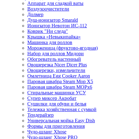
Аппарат для сладкой ваты
Воздухоочистители
Долмер
Душ-ионизатор Smarald
Ионизатор Невотон ИС-112
Коврик "Ни следа"
Крышка «Невыкипайка»
Машинка для роллов
Мороженица (фруктово-ягодная)
Набор для роллов Мидори
Обогреватель настенный
Овощерезка Nicer Dicer Plus
Овощерезки, измельчители
Омлетница Egg Сooker Aaron
Паровая швабра Steam Mop X5
Паровая швабра Steam MOPх6
Стиральные машинки УСУ
Супер миксер Акробат
Сушилки для обуви и белья
Тележка хозяйственная с сумкой
Тендерайзер
Универсальная мойка Easy Dish
Формы для приготовления
Чудо-шланг Xhose
Чудо-шланг Xhose PRO