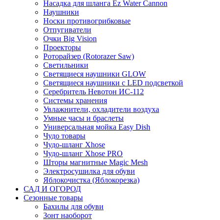
Насадка для шланга Ez Water Cannon
Наушники
Носки противогрибковые
Отпугиватели
Очки Big Vision
Проекторы
Роторайзер (Rotorazer Saw)
Светильники
Светящиеся наушники GLOW
Светящиеся наушники с LED подсветкой
Серебритель Невотон ИС-112
Системы хранения
Увлажнители, охладители воздуха
Умные часы и браслеты
Универсальная мойка Easy Dish
Чудо товары
Чудо-шланг Xhose
Чудо-шланг Xhose PRO
Шторы магнитные Magic Mesh
Электросушилка для обуви
Яблокочистка (Яблокорезка)
САД И ОГОРОД
Сезонные товары
Бахилы для обуви
Зонт наоборот