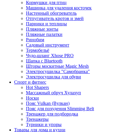
Кормушки для птиц
Машинка для удаления косточек
Настенный обогреватель
Отпугиватель кротов и змей
Парники и теплицы
Пляжные зонты
Пляжные палатки
Ринобим
Садовый инструмент
Термобельё
Чудо-шланг Xhose PRO
Шапка с Bluetooth
Шторы москитные Magic Mesh
Электросушилка "Самобранка"
Электросушилка для обуви
Спорт и фитнес
Hot Shapers
Массажный обруч Хулахуп
Носки
Пояс Vulkan (Вулкан)
Пояс для похудения Slimming Belt
Тренажер для подбородка
Тренажеры
Турники и упоры
Товары для дома и кухни