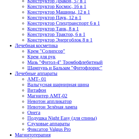
Конструктор Дракон, 57 в 1
Конструктор Космос, 16 в 1
Конструктор Машины, 12 в 1
Конструктор Паук, 12 в 1
Конструктор Спецтранспорт 6 в 1
Конструктор Танк, 8 в 1
Конструктор Трактор, 6 в 1
Конструктор Энергоблок 8 в 1
Лечебная косметика
Крем "Солипсор"
Крем для рук
Мазь "Фитол-4" Тромбофлебитный
Шампунь и Бальзам "Фитофлорис"
Лечебные аппараты
АМТ- 01
Вальгусная шарнирная шина
Витафон
Магнитер АМТ-02
Невотон аппликатор
Невотон Зелёная лампа
Онега
Подушка Night Easy (для спины)
Слуховые аппараты
Фиксатор Valgus Pro
Магнитотерапия