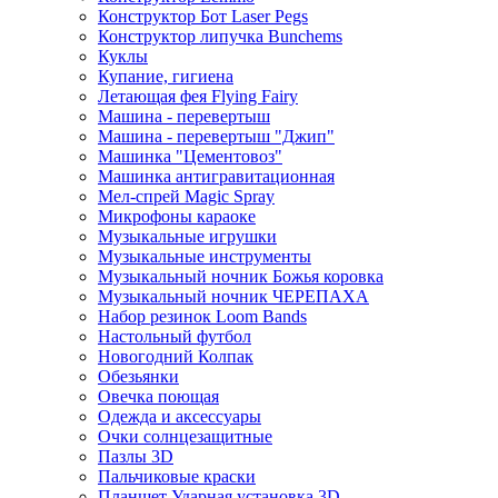
Конструктор Бот Laser Pegs
Конструктор липучка Bunchems
Куклы
Купание, гигиена
Летающая фея Flying Fairy
Машина - перевертыш
Машина - перевертыш "Джип"
Машинка "Цементовоз"
Машинка антигравитационная
Мел-спрей Magic Spray
Микрофоны караоке
Музыкальные игрушки
Музыкальные инструменты
Музыкальный ночник Божья коровка
Музыкальный ночник ЧЕРЕПАХА
Набор резинок Loom Bands
Настольный футбол
Новогодний Колпак
Обезьянки
Овечка поющая
Одежда и аксессуары
Очки солнцезащитные
Пазлы 3D
Пальчиковые краски
Планшет Ударная установка 3D