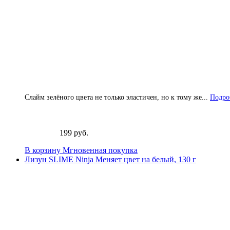
Слайм зелёного цвета не только эластичен, но к тому же...
Подроб
199 руб.
В корзину
Мгновенная покупка
Лизун SLIME Ninja Меняет цвет на белый, 130 г