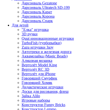
Дарсонваль Gezatone
Дарсонваль Ultratech SD-199
Дарсонваль Карат
Дарсонваль Корона
Дарсонваль Спарк
Для детей
"Елка" игрушка
3D ручки
Quut инновационные игрушки
TurboFish (турборыбки)
Zazu игрушки Зазу
Автотреки и железная дорога
Аквамозайка (Magic Beads)
Алмазная мозаика
Вертолёт Model King
Вертолёт RC 3D
Вертолёт для iPhone
Говорящий Смурфик
Говорящий Хомяк
Дидактические игрушки
Доски для рисования, флеш
Зайка Alilo
Игровые наборы
Конструктор Funny Bricks
Конструктор Lemmo