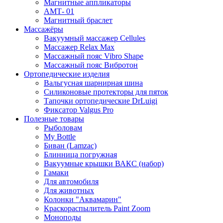
Магнитные аппликаторы
АМТ- 01
Магнитный браслет
Массажёры
Вакуумный массажер Cellules
Массажер Relax Max
Массажный пояс Vibro Shape
Массажный пояс Вибротон
Ортопедические изделия
Вальгусная шарнирная шина
Силиконовые протекторы для пяток
Тапочки ортопедические DrLuigi
Фиксатор Valgus Pro
Полезные товары
Рыболовам
My Bottle
Биван (Lamzac)
Блинница погружная
Вакуумные крышки ВАКС (набор)
Гамаки
Для автомобиля
Для животных
Колонки "Аквамарин"
Краскораспылитель Paint Zoom
Моноподы