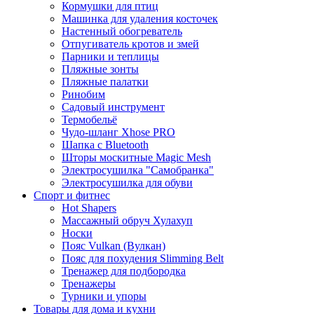
Кормушки для птиц
Машинка для удаления косточек
Настенный обогреватель
Отпугиватель кротов и змей
Парники и теплицы
Пляжные зонты
Пляжные палатки
Ринобим
Садовый инструмент
Термобельё
Чудо-шланг Xhose PRO
Шапка с Bluetooth
Шторы москитные Magic Mesh
Электросушилка "Самобранка"
Электросушилка для обуви
Спорт и фитнес
Hot Shapers
Массажный обруч Хулахуп
Носки
Пояс Vulkan (Вулкан)
Пояс для похудения Slimming Belt
Тренажер для подбородка
Тренажеры
Турники и упоры
Товары для дома и кухни