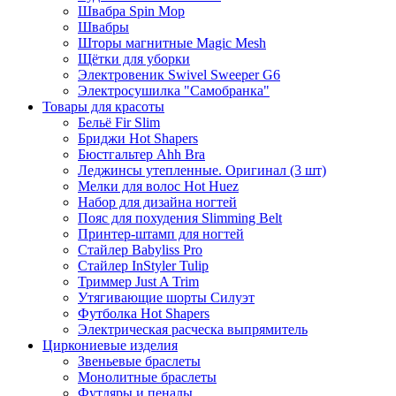
Швабра Spin Mop
Швабры
Шторы магнитные Magic Mesh
Щётки для уборки
Электровеник Swivel Sweeper G6
Электросушилка "Самобранка"
Товары для красоты
Бельё Fir Slim
Бриджи Hot Shapers
Бюстгальтер Ahh Bra
Леджинсы утепленные. Оригинал (3 шт)
Мелки для волос Hot Huez
Набор для дизайна ногтей
Пояс для похудения Slimming Belt
Принтер-штамп для ногтей
Стайлер Babyliss Pro
Стайлер InStyler Tulip
Триммер Just A Trim
Утягивающие шорты Силуэт
Футболка Hot Shapers
Электрическая расческа выпрямитель
Циркониевые изделия
Звеньевые браслеты
Монолитные браслеты
Футляры и пеналы