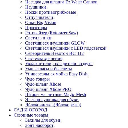
Насадка для шланга Ez Water Cannon
Наушники
Носки противогрибковые
Отпугиватели
Очки Big Vision
Проекторы
Роторайзер (Rotorazer Saw)
Светильники
Светящиеся наушники GLOW
Светящиеся наушники с LED подсветкой
Серебритель Невотон ИС-112
Системы хранения
Увлажнители, охладители воздуха
Умные часы и браслеты
Универсальная мойка Easy Dish
Чудо товары
Чудо-шланг Xhose
Чудо-шланг Xhose PRO
Шторы магнитные Magic Mesh
Электросушилка для обуви
Яблокочистка (Яблокорезка)
САД И ОГОРОД
Сезонные товары
Бахилы для обуви
Зонт наоборот