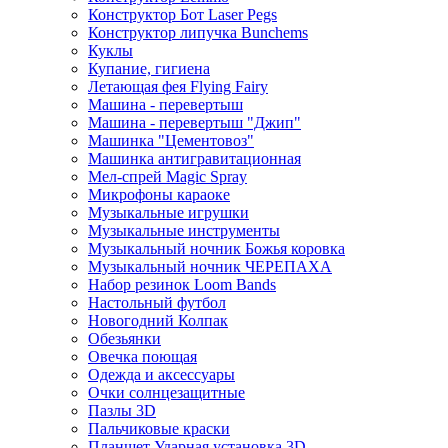
Конструктор Бот Laser Pegs
Конструктор липучка Bunchems
Куклы
Купание, гигиена
Летающая фея Flying Fairy
Машина - перевертыш
Машина - перевертыш "Джип"
Машинка "Цементовоз"
Машинка антигравитационная
Мел-спрей Magic Spray
Микрофоны караоке
Музыкальные игрушки
Музыкальные инструменты
Музыкальный ночник Божья коровка
Музыкальный ночник ЧЕРЕПАХА
Набор резинок Loom Bands
Настольный футбол
Новогодний Колпак
Обезьянки
Овечка поющая
Одежда и аксессуары
Очки солнцезащитные
Пазлы 3D
Пальчиковые краски
Планшет Ударная установка 3D