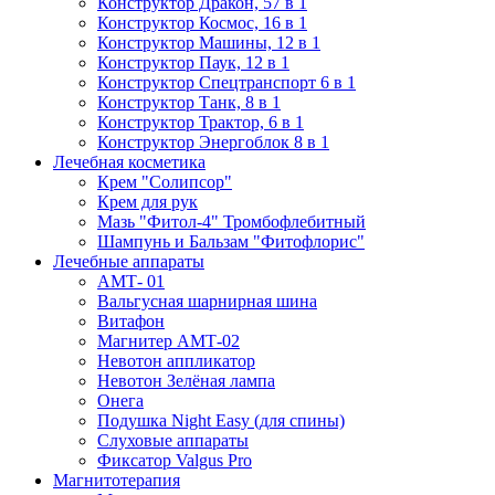
Конструктор Дракон, 57 в 1
Конструктор Космос, 16 в 1
Конструктор Машины, 12 в 1
Конструктор Паук, 12 в 1
Конструктор Спецтранспорт 6 в 1
Конструктор Танк, 8 в 1
Конструктор Трактор, 6 в 1
Конструктор Энергоблок 8 в 1
Лечебная косметика
Крем "Солипсор"
Крем для рук
Мазь "Фитол-4" Тромбофлебитный
Шампунь и Бальзам "Фитофлорис"
Лечебные аппараты
АМТ- 01
Вальгусная шарнирная шина
Витафон
Магнитер АМТ-02
Невотон аппликатор
Невотон Зелёная лампа
Онега
Подушка Night Easy (для спины)
Слуховые аппараты
Фиксатор Valgus Pro
Магнитотерапия