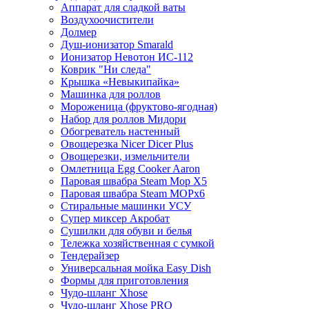
Аппарат для сладкой ваты
Воздухоочистители
Долмер
Душ-ионизатор Smarald
Ионизатор Невотон ИС-112
Коврик "Ни следа"
Крышка «Невыкипайка»
Машинка для роллов
Мороженица (фруктово-ягодная)
Набор для роллов Мидори
Обогреватель настенный
Овощерезка Nicer Dicer Plus
Овощерезки, измельчители
Омлетница Egg Сooker Aaron
Паровая швабра Steam Mop X5
Паровая швабра Steam MOPх6
Стиральные машинки УСУ
Супер миксер Акробат
Сушилки для обуви и белья
Тележка хозяйственная с сумкой
Тендерайзер
Универсальная мойка Easy Dish
Формы для приготовления
Чудо-шланг Xhose
Чудо-шланг Xhose PRO