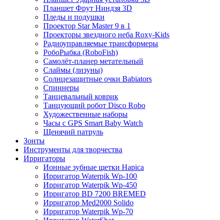
Планшет Фрут Ниндзя 3D
Пледы и подушки
Проектор Star Master 9 в 1
Проекторы звездного неба Roxy-Kids
Радиоуправляемые трансформеры
РобоРыбка (RoboFish)
Самолёт-планер метательный
Слаймы (лизуны)
Солнцезащитные очки Babiators
Спиннеры
Танцевальный коврик
Танцующий робот Disco Robo
Художественные наборы
Часы с GPS Smart Baby Watch
Щенячий патруль
Зонты
Инструменты для творчества
Ирригаторы
Ионные зубные щетки Hapica
Ирригатор Waterpik Wp-100
Ирригатор Waterpik Wp-450
Ирригатор BD 7200 BREMED
Ирригатор Med2000 Solido
Ирригатор Waterpik Wp-70