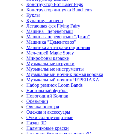
Конструктор Бот Laser Pegs
Конструктор липучка Bunchems
Куклы
Купание, гигиена
Летающая фея Flying Fairy
Машина - перевертыш
Машина - перевертыш "Джип"
Машинка "Цементовоз"
Машинка антигравитационная
Мел-спрей Magic Spray
Микрофоны караоке
Музыкальные игрушки
Музыкальные инструменты
Музыкальный ночник Божья коровка
Музыкальный ночник ЧЕРЕПАХА
Набор резинок Loom Bands
Настольный футбол
Новогодний Колпак
Обезьянки
Овечка поющая
Одежда и аксессуары
Очки солнцезащитные
Пазлы 3D
Пальчиковые краски
Планшет Ударная установка 3D