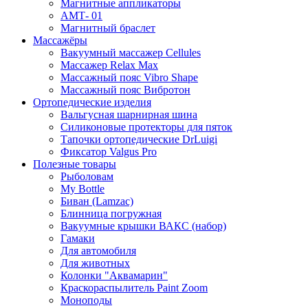
Магнитные аппликаторы
АМТ- 01
Магнитный браслет
Массажёры
Вакуумный массажер Cellules
Массажер Relax Max
Массажный пояс Vibro Shape
Массажный пояс Вибротон
Ортопедические изделия
Вальгусная шарнирная шина
Силиконовые протекторы для пяток
Тапочки ортопедические DrLuigi
Фиксатор Valgus Pro
Полезные товары
Рыболовам
My Bottle
Биван (Lamzac)
Блинница погружная
Вакуумные крышки ВАКС (набор)
Гамаки
Для автомобиля
Для животных
Колонки "Аквамарин"
Краскораспылитель Paint Zoom
Моноподы