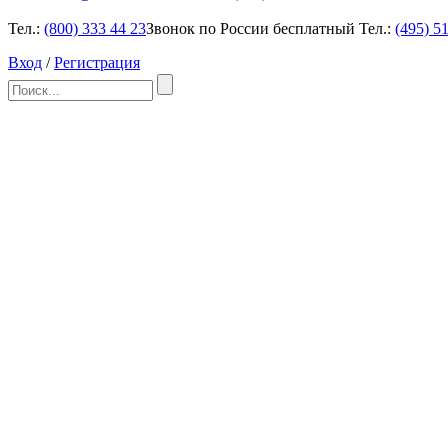
Тел.:
(800)
333 44 23
Звонок по России бесплатный
Тел.:
(495)
51
Вход
/
Регистрация