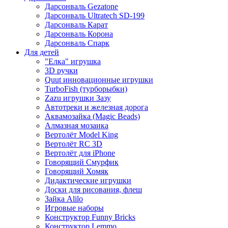
Дарсонваль Gezatone
Дарсонваль Ultratech SD-199
Дарсонваль Карат
Дарсонваль Корона
Дарсонваль Спарк
Для детей
"Елка" игрушка
3D ручки
Quut инновационные игрушки
TurboFish (турборыбки)
Zazu игрушки Зазу
Автотреки и железная дорога
Аквамозайка (Magic Beads)
Алмазная мозаика
Вертолёт Model King
Вертолёт RC 3D
Вертолёт для iPhone
Говорящий Смурфик
Говорящий Хомяк
Дидактические игрушки
Доски для рисования, флеш
Зайка Alilo
Игровые наборы
Конструктор Funny Bricks
Конструктор Lemmo