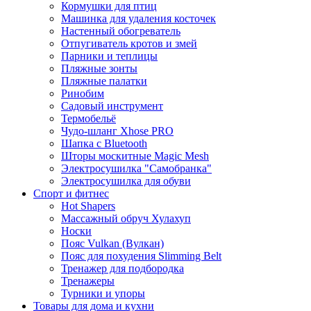
Кормушки для птиц
Машинка для удаления косточек
Настенный обогреватель
Отпугиватель кротов и змей
Парники и теплицы
Пляжные зонты
Пляжные палатки
Ринобим
Садовый инструмент
Термобельё
Чудо-шланг Xhose PRO
Шапка с Bluetooth
Шторы москитные Magic Mesh
Электросушилка "Самобранка"
Электросушилка для обуви
Спорт и фитнес
Hot Shapers
Массажный обруч Хулахуп
Носки
Пояс Vulkan (Вулкан)
Пояс для похудения Slimming Belt
Тренажер для подбородка
Тренажеры
Турники и упоры
Товары для дома и кухни