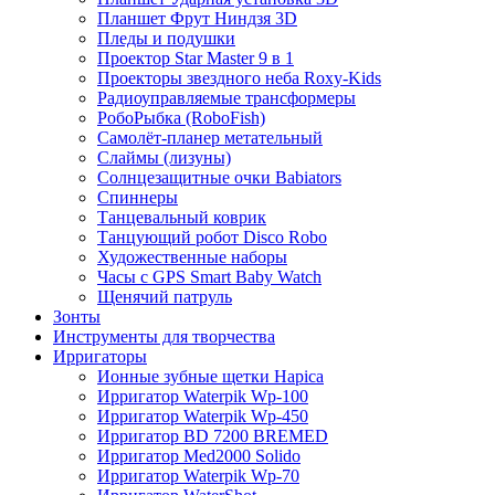
Планшет Фрут Ниндзя 3D
Пледы и подушки
Проектор Star Master 9 в 1
Проекторы звездного неба Roxy-Kids
Радиоуправляемые трансформеры
РобоРыбка (RoboFish)
Самолёт-планер метательный
Слаймы (лизуны)
Солнцезащитные очки Babiators
Спиннеры
Танцевальный коврик
Танцующий робот Disco Robo
Художественные наборы
Часы с GPS Smart Baby Watch
Щенячий патруль
Зонты
Инструменты для творчества
Ирригаторы
Ионные зубные щетки Hapica
Ирригатор Waterpik Wp-100
Ирригатор Waterpik Wp-450
Ирригатор BD 7200 BREMED
Ирригатор Med2000 Solido
Ирригатор Waterpik Wp-70