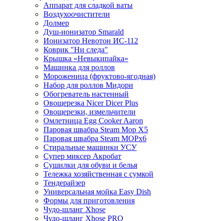
Аппарат для сладкой ваты
Воздухоочистители
Долмер
Душ-ионизатор Smarald
Ионизатор Невотон ИС-112
Коврик "Ни следа"
Крышка «Невыкипайка»
Машинка для роллов
Мороженица (фруктово-ягодная)
Набор для роллов Мидори
Обогреватель настенный
Овощерезка Nicer Dicer Plus
Овощерезки, измельчители
Омлетница Egg Сooker Aaron
Паровая швабра Steam Mop X5
Паровая швабра Steam MOPх6
Стиральные машинки УСУ
Супер миксер Акробат
Сушилки для обуви и белья
Тележка хозяйственная с сумкой
Тендерайзер
Универсальная мойка Easy Dish
Формы для приготовления
Чудо-шланг Xhose
Чудо-шланг Xhose PRO