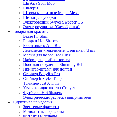
Швабра Spin Mop
Швабры
Шторы магнитные Magic Mesh
Щётки для уборки
Электровеник Swivel Sweeper G6
Электросушилка "Самобранка"
Товары для красоты
Бельё Fir Slim
Бриджи Hot Shapers
Бюстгальтер Ahh Bra
Леджинсы утепленные. Оригинал (3 шт)
Мелки для волос Hot Huez
Набор для дизайна ногтей
Пояс для похудения Slimming Belt
Принтер-штамп для ногтей
Стайлер Babyliss Pro
Стайлер InStyler Tulip
Триммер Just A Trim
Утягивающие шорты Силуэт
Футболка Hot Shapers
Электрическая расческа выпрямитель
Циркониевые изделия
Звеньевые браслеты
Монолитные браслеты
Футляры и пеналы