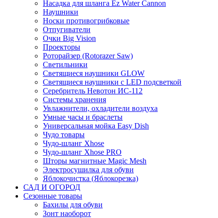
Насадка для шланга Ez Water Cannon
Наушники
Носки противогрибковые
Отпугиватели
Очки Big Vision
Проекторы
Роторайзер (Rotorazer Saw)
Светильники
Светящиеся наушники GLOW
Светящиеся наушники с LED подсветкой
Серебритель Невотон ИС-112
Системы хранения
Увлажнители, охладители воздуха
Умные часы и браслеты
Универсальная мойка Easy Dish
Чудо товары
Чудо-шланг Xhose
Чудо-шланг Xhose PRO
Шторы магнитные Magic Mesh
Электросушилка для обуви
Яблокочистка (Яблокорезка)
САД И ОГОРОД
Сезонные товары
Бахилы для обуви
Зонт наоборот