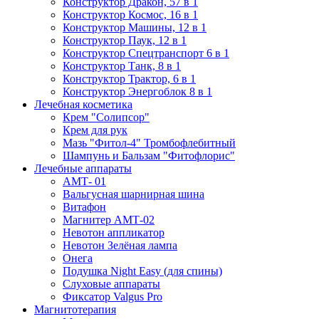
Конструктор Дракон, 57 в 1
Конструктор Космос, 16 в 1
Конструктор Машины, 12 в 1
Конструктор Паук, 12 в 1
Конструктор Спецтранспорт 6 в 1
Конструктор Танк, 8 в 1
Конструктор Трактор, 6 в 1
Конструктор Энергоблок 8 в 1
Лечебная косметика
Крем "Солипсор"
Крем для рук
Мазь "Фитол-4" Тромбофлебитный
Шампунь и Бальзам "Фитофлорис"
Лечебные аппараты
АМТ- 01
Вальгусная шарнирная шина
Витафон
Магнитер АМТ-02
Невотон аппликатор
Невотон Зелёная лампа
Онега
Подушка Night Easy (для спины)
Слуховые аппараты
Фиксатор Valgus Pro
Магнитотерапия