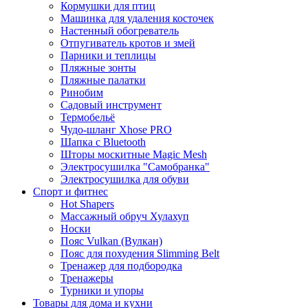
Кормушки для птиц
Машинка для удаления косточек
Настенный обогреватель
Отпугиватель кротов и змей
Парники и теплицы
Пляжные зонты
Пляжные палатки
Ринобим
Садовый инструмент
Термобельё
Чудо-шланг Xhose PRO
Шапка с Bluetooth
Шторы москитные Magic Mesh
Электросушилка "Самобранка"
Электросушилка для обуви
Спорт и фитнес
Hot Shapers
Массажный обруч Хулахуп
Носки
Пояс Vulkan (Вулкан)
Пояс для похудения Slimming Belt
Тренажер для подбородка
Тренажеры
Турники и упоры
Товары для дома и кухни