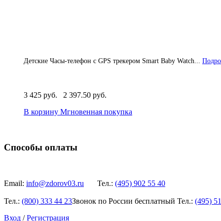
Детские Часы-телефон с GPS трекером Smart Baby Watch...
Подро
3 425 руб.
2 397.50 руб.
В корзину
Мгновенная покупка
Способы оплаты
Email:
info@zdorov03.ru
Тел.:
(495)
902 55 40
Тел.:
(800)
333 44 23
Звонок по России бесплатный
Тел.:
(495)
51
Вход
/
Регистрация