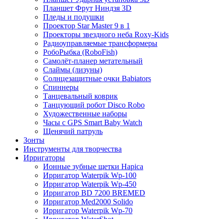
Планшет Фрут Ниндзя 3D
Пледы и подушки
Проектор Star Master 9 в 1
Проекторы звездного неба Roxy-Kids
Радиоуправляемые трансформеры
РобоРыбка (RoboFish)
Самолёт-планер метательный
Слаймы (лизуны)
Солнцезащитные очки Babiators
Спиннеры
Танцевальный коврик
Танцующий робот Disco Robo
Художественные наборы
Часы с GPS Smart Baby Watch
Щенячий патруль
Зонты
Инструменты для творчества
Ирригаторы
Ионные зубные щетки Hapica
Ирригатор Waterpik Wp-100
Ирригатор Waterpik Wp-450
Ирригатор BD 7200 BREMED
Ирригатор Med2000 Solido
Ирригатор Waterpik Wp-70