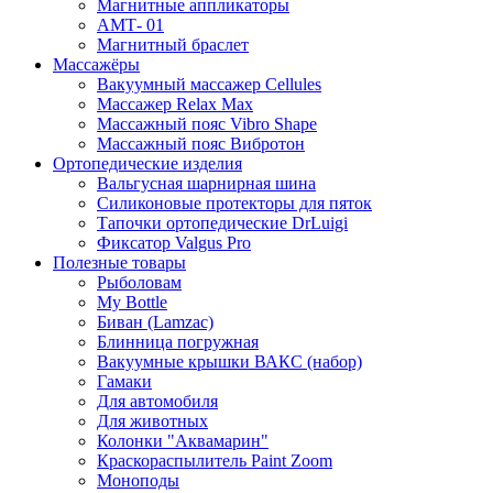
Магнитные аппликаторы
АМТ- 01
Магнитный браслет
Массажёры
Вакуумный массажер Cellules
Массажер Relax Max
Массажный пояс Vibro Shape
Массажный пояс Вибротон
Ортопедические изделия
Вальгусная шарнирная шина
Силиконовые протекторы для пяток
Тапочки ортопедические DrLuigi
Фиксатор Valgus Pro
Полезные товары
Рыболовам
My Bottle
Биван (Lamzac)
Блинница погружная
Вакуумные крышки ВАКС (набор)
Гамаки
Для автомобиля
Для животных
Колонки "Аквамарин"
Краскораспылитель Paint Zoom
Моноподы