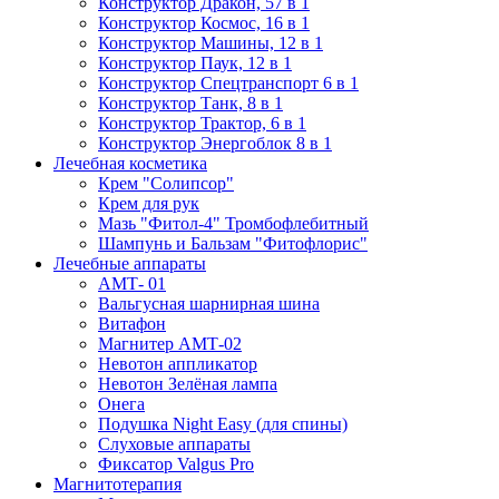
Конструктор Дракон, 57 в 1
Конструктор Космос, 16 в 1
Конструктор Машины, 12 в 1
Конструктор Паук, 12 в 1
Конструктор Спецтранспорт 6 в 1
Конструктор Танк, 8 в 1
Конструктор Трактор, 6 в 1
Конструктор Энергоблок 8 в 1
Лечебная косметика
Крем "Солипсор"
Крем для рук
Мазь "Фитол-4" Тромбофлебитный
Шампунь и Бальзам "Фитофлорис"
Лечебные аппараты
АМТ- 01
Вальгусная шарнирная шина
Витафон
Магнитер АМТ-02
Невотон аппликатор
Невотон Зелёная лампа
Онега
Подушка Night Easy (для спины)
Слуховые аппараты
Фиксатор Valgus Pro
Магнитотерапия