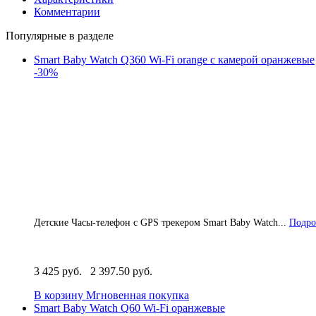
Комментарии
Популярные в разделе
Smart Baby Watch Q360 Wi-Fi orange с камерой оранжевые
-30%
Детские Часы-телефон с GPS трекером Smart Baby Watch...
Подро
3 425 руб.
2 397.50 руб.
В корзину
Мгновенная покупка
Smart Baby Watch Q60 Wi-Fi оранжевые