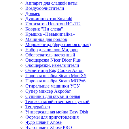
Аппарат для сладкой ваты
Воздухоочистители
Долмер
Душ-ионизатор Smarald
Ионизатор Невотон ИС-112
Коврик "Ни следа"
Крышка «Невыкипайка»
Машинка для роллов
Мороженица (фруктово-ягодная)
Набор для роллов Мидори
Обогреватель настенный
Овощерезка Nicer Dicer Plus
Овощерезки, измельчители
Омлетница Egg Сooker Aaron
Паровая швабра Steam Mop X5
Паровая швабра Steam MOPх6
Стиральные машинки УСУ
Супер миксер Акробат
Сушилки для обуви и белья
Тележка хозяйственная с сумкой
Тендерайзер
Универсальная мойка Easy Dish
Формы для приготовления
Чудо-шланг Xhose
Чудо-шланг Xhose PRO