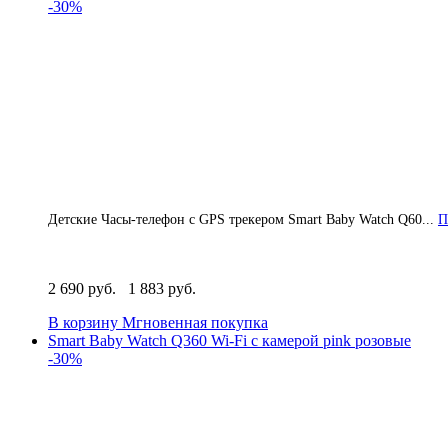
-30%
Детские Часы-телефон с GPS трекером Smart Baby Watch Q60...
П
2 690 руб.
1 883 руб.
В корзину
Мгновенная покупка
Smart Baby Watch Q360 Wi-Fi с камерой pink розовые
-30%