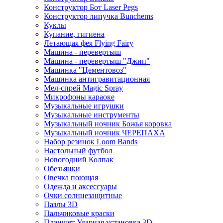
Конструктор Бот Laser Pegs
Конструктор липучка Bunchems
Куклы
Купание, гигиена
Летающая фея Flying Fairy
Машина - перевертыш
Машина - перевертыш "Джип"
Машинка "Цементовоз"
Машинка антигравитационная
Мел-спрей Magic Spray
Микрофоны караоке
Музыкальные игрушки
Музыкальные инструменты
Музыкальный ночник Божья коровка
Музыкальный ночник ЧЕРЕПАХА
Набор резинок Loom Bands
Настольный футбол
Новогодний Колпак
Обезьянки
Овечка поющая
Одежда и аксессуары
Очки солнцезащитные
Пазлы 3D
Пальчиковые краски
Планшет Ударная установка 3D