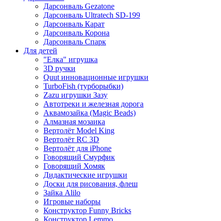
Дарсонваль Gezatone
Дарсонваль Ultratech SD-199
Дарсонваль Карат
Дарсонваль Корона
Дарсонваль Спарк
Для детей
"Елка" игрушка
3D ручки
Quut инновационные игрушки
TurboFish (турборыбки)
Zazu игрушки Зазу
Автотреки и железная дорога
Аквамозайка (Magic Beads)
Алмазная мозаика
Вертолёт Model King
Вертолёт RC 3D
Вертолёт для iPhone
Говорящий Смурфик
Говорящий Хомяк
Дидактические игрушки
Доски для рисования, флеш
Зайка Alilo
Игровые наборы
Конструктор Funny Bricks
Конструктор Lemmo