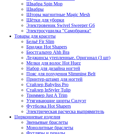
Швабра Spin Mop
Швабры
Шторы магнитные Magic Mesh
Щётки для уборки
Электровеник Swivel Sweeper G6
Электросушилка "Самобранка"
Товары для красоты
Бельё Fir Slim
Бриджи Hot Shapers
Бюстгальтер Ahh Bra
Леджинсы утепленные. Оригинал (3 шт)
Мелки для волос Hot Huez
Набор для дизайна ногтей
Пояс для похудения Slimming Belt
Принтер-штамп для ногтей
Стайлер Babyliss Pro
Стайлер InStyler Tulip
Триммер Just A Trim
Утягивающие шорты Силуэт
Футболка Hot Shapers
Электрическая расческа выпрямитель
Циркониевые изделия
Звеньевые браслеты
Монолитные браслеты
Футляры и пеналы