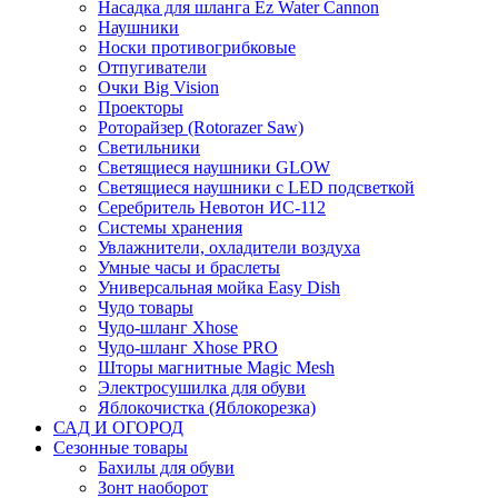
Насадка для шланга Ez Water Cannon
Наушники
Носки противогрибковые
Отпугиватели
Очки Big Vision
Проекторы
Роторайзер (Rotorazer Saw)
Светильники
Светящиеся наушники GLOW
Светящиеся наушники с LED подсветкой
Серебритель Невотон ИС-112
Системы хранения
Увлажнители, охладители воздуха
Умные часы и браслеты
Универсальная мойка Easy Dish
Чудо товары
Чудо-шланг Xhose
Чудо-шланг Xhose PRO
Шторы магнитные Magic Mesh
Электросушилка для обуви
Яблокочистка (Яблокорезка)
САД И ОГОРОД
Сезонные товары
Бахилы для обуви
Зонт наоборот