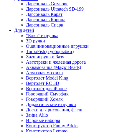
Дарсонваль Gezatone
Дарсонваль Ultratech SD-199
Дарсонваль Карат
Дарсонваль Корона
Дарсонваль Спарк
Для детей
"Елка" игрушка
3D ручки
Quut инновационные игрушки
TurboFish (турборыбки)
Zazu игрушки Зазу
Автотреки и железная дорога
Аквамозайка (Magic Beads)
Алмазная мозаика
Вертолёт Model King
Вертолёт RC 3D
Вертолёт для iPhone
Говорящий Смурфик
Говорящий Хомяк
Дидактические игрушки
Доски для рисования, флеш
Зайка Alilo
Игровые наборы
Конструктор Funny Bricks
Конструктор Lemmo