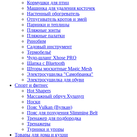
Кормушки для птиц
Машинка для удаления косточек
Настенный обогреватель
Отпугиватель кротов и змей
Парники и теплицы
Пляжные зонты
Пляжные палатки
Ринобим
Садовый инструмент
Термобельё
Чудо-шланг Xhose PRO
Шапка с Bluetooth
Шторы москитные Magic Mesh
Электросушилка "Самобранка"
Электросушилка для обуви
Спорт и фитнес
Hot Shapers
Массажный обруч Хулахуп
Носки
Пояс Vulkan (Вулкан)
Пояс для похудения Slimming Belt
Тренажер для подбородка
Тренажеры
Турники и упоры
Товары для дома и кухни