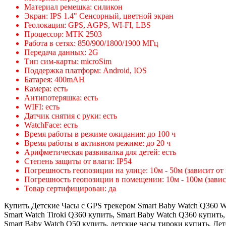
Материал ремешка: силикон
Экран: IPS 1.4" Сенсорный, цветной экран
Геолокация: GPS, AGPS, WI-FI, LBS
Процессор: MTK 2503
Работа в сетях: 850/900/1800/1900 МГц
Передача данных: 2G
Тип сим-карты: microSim
Поддержка платформ: Android, IOS
Батарея: 400mAH
Камера: есть
Антипотеряшка: есть
WIFI: есть
Датчик снятия с руки: есть
WatchFace: есть
Время работы в режиме ожидания: до 100 ч
Время работы в активном режиме: до 20 ч
Арифметическая развивалка для детей: есть
Степень защиты от влаги: IP54
Погрешность геопозиции на улице: 10м - 50м (зависит от
Погрешность геопозиции в помещении: 10м - 100м (завис
Товар сертифицирован: да
Купить Детские Часы с GPS трекером Smart Baby Watch Q360 W
Smart Watch Tiroki Q360 купить, Smart Baby Watch Q360 купить
Smart Baby Watch Q50 купить, детские часы тироки купить, Дет