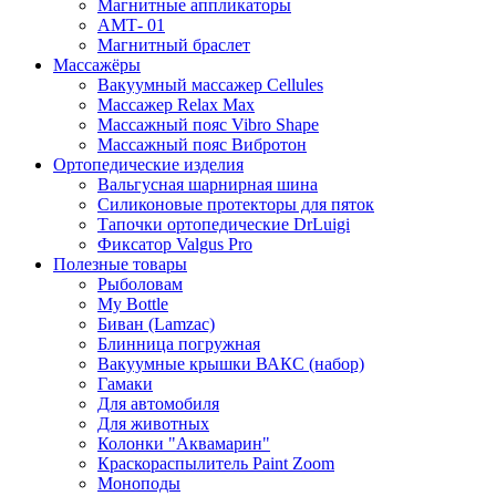
Магнитные аппликаторы
АМТ- 01
Магнитный браслет
Массажёры
Вакуумный массажер Cellules
Массажер Relax Max
Массажный пояс Vibro Shape
Массажный пояс Вибротон
Ортопедические изделия
Вальгусная шарнирная шина
Силиконовые протекторы для пяток
Тапочки ортопедические DrLuigi
Фиксатор Valgus Pro
Полезные товары
Рыболовам
My Bottle
Биван (Lamzac)
Блинница погружная
Вакуумные крышки ВАКС (набор)
Гамаки
Для автомобиля
Для животных
Колонки "Аквамарин"
Краскораспылитель Paint Zoom
Моноподы