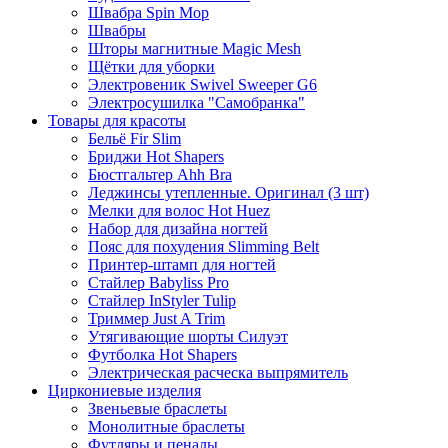
Швабра Spin Mop
Швабры
Шторы магнитные Magic Mesh
Щётки для уборки
Электровеник Swivel Sweeper G6
Электросушилка "Самобранка"
Товары для красоты
Бельё Fir Slim
Бриджи Hot Shapers
Бюстгальтер Ahh Bra
Леджинсы утепленные. Оригинал (3 шт)
Мелки для волос Hot Huez
Набор для дизайна ногтей
Пояс для похудения Slimming Belt
Принтер-штамп для ногтей
Стайлер Babyliss Pro
Стайлер InStyler Tulip
Триммер Just A Trim
Утягивающие шорты Силуэт
Футболка Hot Shapers
Электрическая расческа выпрямитель
Циркониевые изделия
Звеньевые браслеты
Монолитные браслеты
Футляры и пеналы