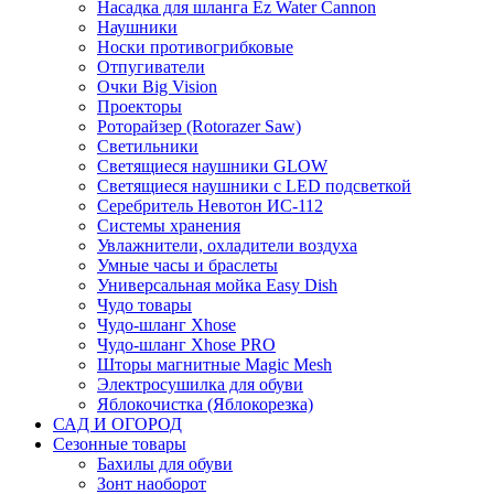
Насадка для шланга Ez Water Cannon
Наушники
Носки противогрибковые
Отпугиватели
Очки Big Vision
Проекторы
Роторайзер (Rotorazer Saw)
Светильники
Светящиеся наушники GLOW
Светящиеся наушники с LED подсветкой
Серебритель Невотон ИС-112
Системы хранения
Увлажнители, охладители воздуха
Умные часы и браслеты
Универсальная мойка Easy Dish
Чудо товары
Чудо-шланг Xhose
Чудо-шланг Xhose PRO
Шторы магнитные Magic Mesh
Электросушилка для обуви
Яблокочистка (Яблокорезка)
САД И ОГОРОД
Сезонные товары
Бахилы для обуви
Зонт наоборот