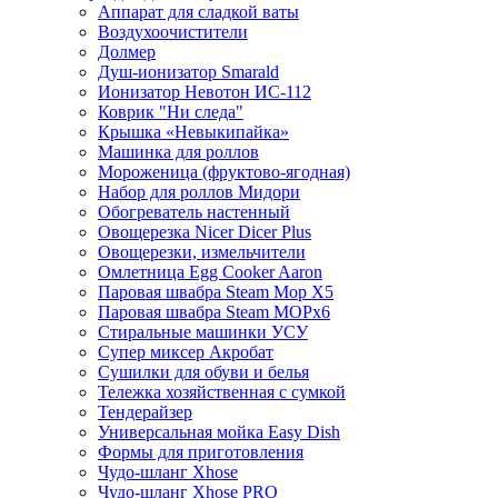
Аппарат для сладкой ваты
Воздухоочистители
Долмер
Душ-ионизатор Smarald
Ионизатор Невотон ИС-112
Коврик "Ни следа"
Крышка «Невыкипайка»
Машинка для роллов
Мороженица (фруктово-ягодная)
Набор для роллов Мидори
Обогреватель настенный
Овощерезка Nicer Dicer Plus
Овощерезки, измельчители
Омлетница Egg Сooker Aaron
Паровая швабра Steam Mop X5
Паровая швабра Steam MOPх6
Стиральные машинки УСУ
Супер миксер Акробат
Сушилки для обуви и белья
Тележка хозяйственная с сумкой
Тендерайзер
Универсальная мойка Easy Dish
Формы для приготовления
Чудо-шланг Xhose
Чудо-шланг Xhose PRO