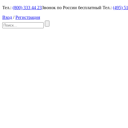
Тел.:
(800)
333 44 23
Звонок по России бесплатный
Тел.:
(495)
51
Вход
/
Регистрация