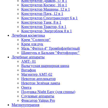
Конструктор Дракон, 57 в 1
Конструктор Космос, 16 в 1
Конструктор Машины, 12 в 1
Конструктор Паук, 12 в 1
Конструктор Спецтранспорт 6 в 1
Конструктор Танк, 8 в 1
Конструктор Трактор, 6 в 1
Конструктор Энергоблок 8 в 1
Лечебная косметика
Крем "Солипсор"
Крем для рук
Мазь "Фитол-4" Тромбофлебитный
Шампунь и Бальзам "Фитофлорис"
Лечебные аппараты
АМТ- 01
Вальгусная шарнирная шина
Витафон
Магнитер АМТ-02
Невотон аппликатор
Невотон Зелёная лампа
Онега
Подушка Night Easy (для спины)
Слуховые аппараты
Фиксатор Valgus Pro
Магнитотерапия