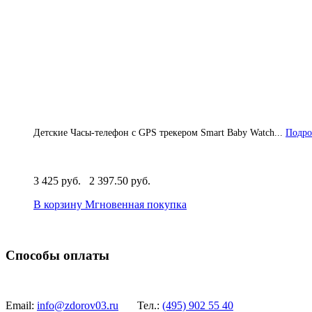
Детские Часы-телефон с GPS трекером Smart Baby Watch...
Подро
3 425 руб.
2 397.50 руб.
В корзину
Мгновенная покупка
Способы оплаты
Email:
info@zdorov03.ru
Тел.:
(495)
902 55 40