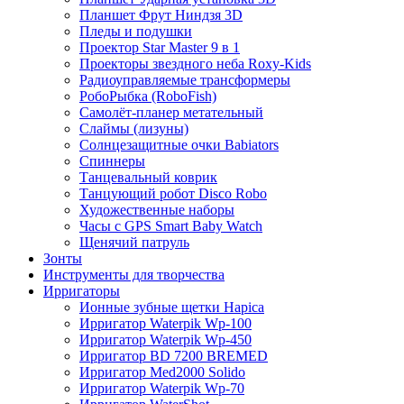
Планшет Фрут Ниндзя 3D
Пледы и подушки
Проектор Star Master 9 в 1
Проекторы звездного неба Roxy-Kids
Радиоуправляемые трансформеры
РобоРыбка (RoboFish)
Самолёт-планер метательный
Слаймы (лизуны)
Солнцезащитные очки Babiators
Спиннеры
Танцевальный коврик
Танцующий робот Disco Robo
Художественные наборы
Часы с GPS Smart Baby Watch
Щенячий патруль
Зонты
Инструменты для творчества
Ирригаторы
Ионные зубные щетки Hapica
Ирригатор Waterpik Wp-100
Ирригатор Waterpik Wp-450
Ирригатор BD 7200 BREMED
Ирригатор Med2000 Solido
Ирригатор Waterpik Wp-70