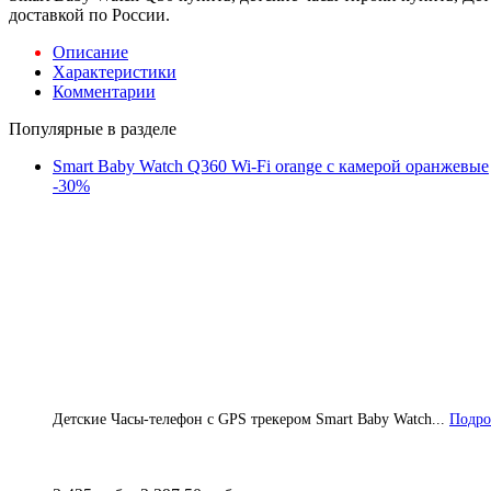
доставкой по России.
Описание
Характеристики
Комментарии
Популярные в разделе
Smart Baby Watch Q360 Wi-Fi orange с камерой оранжевые
-30%
Детские Часы-телефон с GPS трекером Smart Baby Watch...
Подро