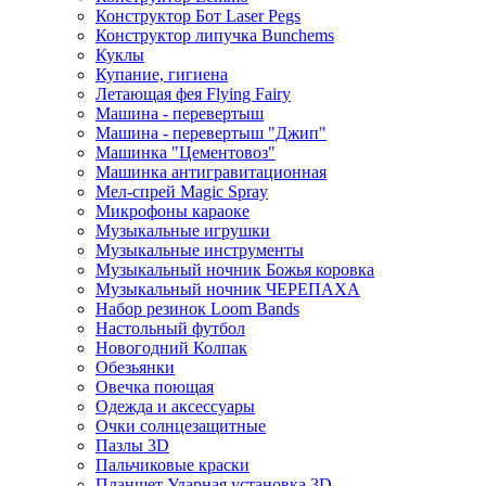
Конструктор Бот Laser Pegs
Конструктор липучка Bunchems
Куклы
Купание, гигиена
Летающая фея Flying Fairy
Машина - перевертыш
Машина - перевертыш "Джип"
Машинка "Цементовоз"
Машинка антигравитационная
Мел-спрей Magic Spray
Микрофоны караоке
Музыкальные игрушки
Музыкальные инструменты
Музыкальный ночник Божья коровка
Музыкальный ночник ЧЕРЕПАХА
Набор резинок Loom Bands
Настольный футбол
Новогодний Колпак
Обезьянки
Овечка поющая
Одежда и аксессуары
Очки солнцезащитные
Пазлы 3D
Пальчиковые краски
Планшет Ударная установка 3D