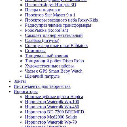
Планшет Фрут Ниндзя 3D
Пледы и подушки
Проектор Star Master 9 в 1
Проекторы звездного неба Roxy-Kids
Радиоуправляемые трансформеры
РобоРыбка (RoboFish)
Самолёт-планер метательный
Слаймы (лизуны)
Солнцезащитные очки Babiators
Спиннеры
Танцевальный коврик
Танцующий робот Disco Robo
Художественные наборы
Часы с GPS Smart Baby Watch
Щенячий патруль
Зонты
Инструменты для творчества
Ирригаторы
Ионные зубные щетки Hapica
Ирригатор Waterpik Wp-100
Ирригатор Waterpik Wp-450
Ирригатор BD 7200 BREMED
Ирригатор Med2000 Solido
Ирригатор Waterpik Wp-70