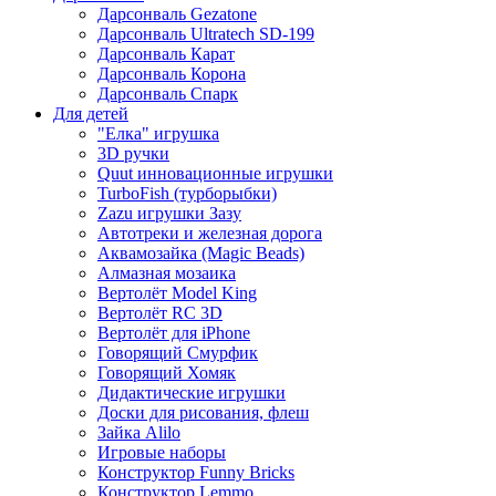
Дарсонваль Gezatone
Дарсонваль Ultratech SD-199
Дарсонваль Карат
Дарсонваль Корона
Дарсонваль Спарк
Для детей
"Елка" игрушка
3D ручки
Quut инновационные игрушки
TurboFish (турборыбки)
Zazu игрушки Зазу
Автотреки и железная дорога
Аквамозайка (Magic Beads)
Алмазная мозаика
Вертолёт Model King
Вертолёт RC 3D
Вертолёт для iPhone
Говорящий Смурфик
Говорящий Хомяк
Дидактические игрушки
Доски для рисования, флеш
Зайка Alilo
Игровые наборы
Конструктор Funny Bricks
Конструктор Lemmo