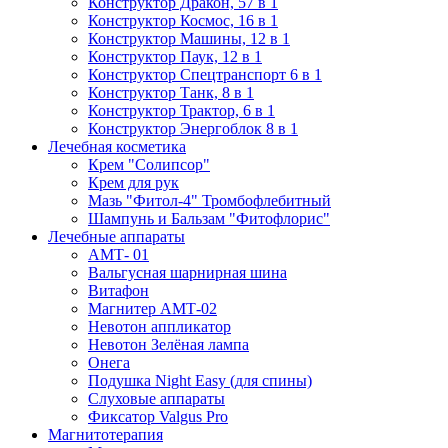
Конструктор Дракон, 57 в 1
Конструктор Космос, 16 в 1
Конструктор Машины, 12 в 1
Конструктор Паук, 12 в 1
Конструктор Спецтранспорт 6 в 1
Конструктор Танк, 8 в 1
Конструктор Трактор, 6 в 1
Конструктор Энергоблок 8 в 1
Лечебная косметика
Крем "Солипсор"
Крем для рук
Мазь "Фитол-4" Тромбофлебитный
Шампунь и Бальзам "Фитофлорис"
Лечебные аппараты
АМТ- 01
Вальгусная шарнирная шина
Витафон
Магнитер АМТ-02
Невотон аппликатор
Невотон Зелёная лампа
Онега
Подушка Night Easy (для спины)
Слуховые аппараты
Фиксатор Valgus Pro
Магнитотерапия