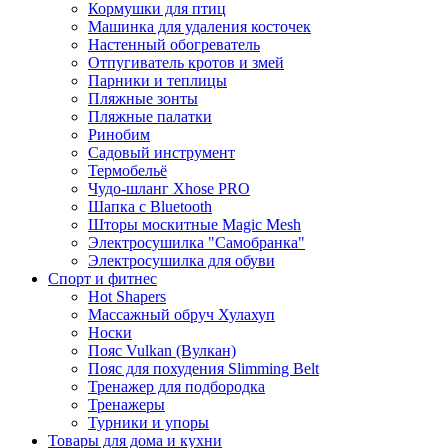
Кормушки для птиц
Машинка для удаления косточек
Настенный обогреватель
Отпугиватель кротов и змей
Парники и теплицы
Пляжные зонты
Пляжные палатки
Ринобим
Садовый инструмент
Термобельё
Чудо-шланг Xhose PRO
Шапка с Bluetooth
Шторы москитные Magic Mesh
Электросушилка "Самобранка"
Электросушилка для обуви
Спорт и фитнес
Hot Shapers
Массажный обруч Хулахуп
Носки
Пояс Vulkan (Вулкан)
Пояс для похудения Slimming Belt
Тренажер для подбородка
Тренажеры
Турники и упоры
Товары для дома и кухни