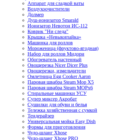
Аппарат для сладкой ваты
Воздухоочистители
Долмер
Душ-ионизатор Smarald
Ионизатор Невотон ИС-112
Коврик "Ни следа"
Крышка «Невыкипайка»
Машинка для роллов
Мороженица (фруктово-ягодная)
Набор для роллов Мидори
Обогреватель настенный
Овощерезка Nicer Dicer Plus
Овощерезки, измельчители
Омлетница Egg Сooker Aaron
Паровая швабра Steam Mop X5
Паровая швабра Steam MOPх6
Стиральные машинки УСУ
Супер миксер Акробат
Сушилки для обуви и белья
Тележка хозяйственная с сумкой
Тендерайзер
Универсальная мойка Easy Dish
Формы для приготовления
Чудо-шланг Xhose
Чудо-шланг Xhose PRO