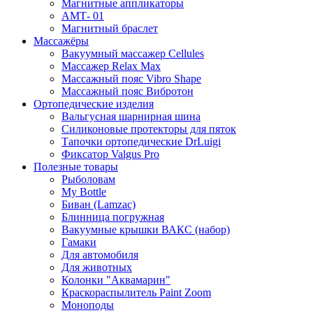
Магнитные аппликаторы
АМТ- 01
Магнитный браслет
Массажёры
Вакуумный массажер Cellules
Массажер Relax Max
Массажный пояс Vibro Shape
Массажный пояс Вибротон
Ортопедические изделия
Вальгусная шарнирная шина
Силиконовые протекторы для пяток
Тапочки ортопедические DrLuigi
Фиксатор Valgus Pro
Полезные товары
Рыболовам
My Bottle
Биван (Lamzac)
Блинница погружная
Вакуумные крышки ВАКС (набор)
Гамаки
Для автомобиля
Для животных
Колонки "Аквамарин"
Краскораспылитель Paint Zoom
Моноподы