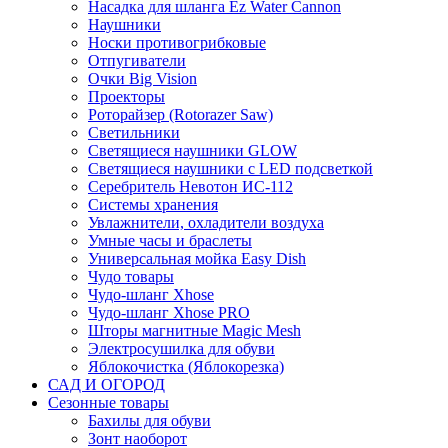
Насадка для шланга Ez Water Cannon
Наушники
Носки противогрибковые
Отпугиватели
Очки Big Vision
Проекторы
Роторайзер (Rotorazer Saw)
Светильники
Светящиеся наушники GLOW
Светящиеся наушники с LED подсветкой
Серебритель Невотон ИС-112
Системы хранения
Увлажнители, охладители воздуха
Умные часы и браслеты
Универсальная мойка Easy Dish
Чудо товары
Чудо-шланг Xhose
Чудо-шланг Xhose PRO
Шторы магнитные Magic Mesh
Электросушилка для обуви
Яблокочистка (Яблокорезка)
САД И ОГОРОД
Сезонные товары
Бахилы для обуви
Зонт наоборот