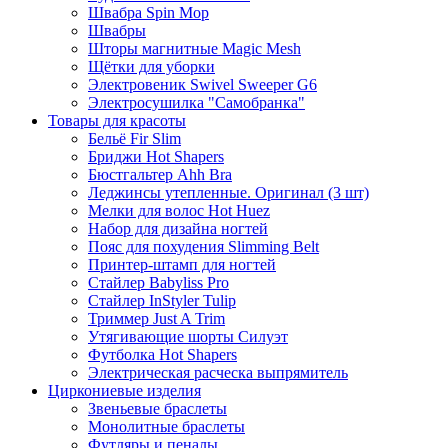
Швабра Spin Mop
Швабры
Шторы магнитные Magic Mesh
Щётки для уборки
Электровеник Swivel Sweeper G6
Электросушилка "Самобранка"
Товары для красоты
Бельё Fir Slim
Бриджи Hot Shapers
Бюстгальтер Ahh Bra
Леджинсы утепленные. Оригинал (3 шт)
Мелки для волос Hot Huez
Набор для дизайна ногтей
Пояс для похудения Slimming Belt
Принтер-штамп для ногтей
Стайлер Babyliss Pro
Стайлер InStyler Tulip
Триммер Just A Trim
Утягивающие шорты Силуэт
Футболка Hot Shapers
Электрическая расческа выпрямитель
Циркониевые изделия
Звеньевые браслеты
Монолитные браслеты
Футляры и пеналы