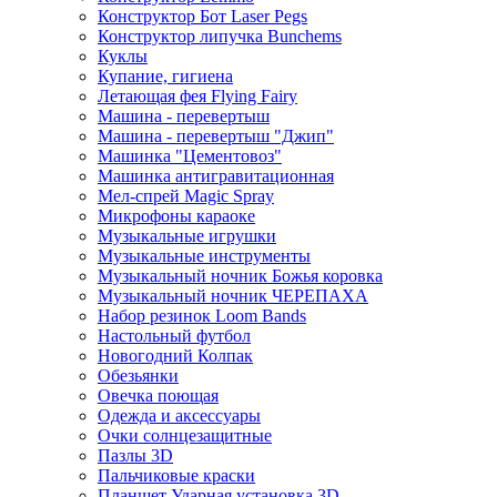
Конструктор Бот Laser Pegs
Конструктор липучка Bunchems
Куклы
Купание, гигиена
Летающая фея Flying Fairy
Машина - перевертыш
Машина - перевертыш "Джип"
Машинка "Цементовоз"
Машинка антигравитационная
Мел-спрей Magic Spray
Микрофоны караоке
Музыкальные игрушки
Музыкальные инструменты
Музыкальный ночник Божья коровка
Музыкальный ночник ЧЕРЕПАХА
Набор резинок Loom Bands
Настольный футбол
Новогодний Колпак
Обезьянки
Овечка поющая
Одежда и аксессуары
Очки солнцезащитные
Пазлы 3D
Пальчиковые краски
Планшет Ударная установка 3D