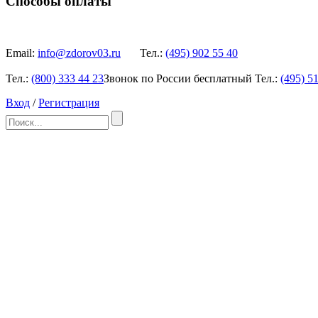
Способы оплаты
Email:
info@zdorov03.ru
Тел.:
(495)
902 55 40
Тел.:
(800)
333 44 23
Звонок по России бесплатный
Тел.:
(495)
51
Вход
/
Регистрация