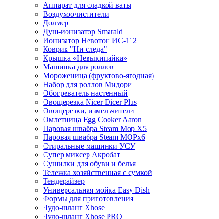
Аппарат для сладкой ваты
Воздухоочистители
Долмер
Душ-ионизатор Smarald
Ионизатор Невотон ИС-112
Коврик "Ни следа"
Крышка «Невыкипайка»
Машинка для роллов
Мороженица (фруктово-ягодная)
Набор для роллов Мидори
Обогреватель настенный
Овощерезка Nicer Dicer Plus
Овощерезки, измельчители
Омлетница Egg Сooker Aaron
Паровая швабра Steam Mop X5
Паровая швабра Steam MOPх6
Стиральные машинки УСУ
Супер миксер Акробат
Сушилки для обуви и белья
Тележка хозяйственная с сумкой
Тендерайзер
Универсальная мойка Easy Dish
Формы для приготовления
Чудо-шланг Xhose
Чудо-шланг Xhose PRO