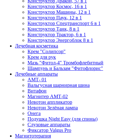
Конструктор Дракон, 57 в 1
Конструктор Космос, 16 в 1
Конструктор Машины, 12 в 1
Конструктор Паук, 12 в 1
Конструктор Спецтранспорт 6 в 1
Конструктор Танк, 8 в 1
Конструктор Трактор, 6 в 1
Конструктор Энергоблок 8 в 1
Лечебная косметика
Крем "Солипсор"
Крем для рук
Мазь "Фитол-4" Тромбофлебитный
Шампунь и Бальзам "Фитофлорис"
Лечебные аппараты
АМТ- 01
Вальгусная шарнирная шина
Витафон
Магнитер АМТ-02
Невотон аппликатор
Невотон Зелёная лампа
Онега
Подушка Night Easy (для спины)
Слуховые аппараты
Фиксатор Valgus Pro
Магнитотерапия