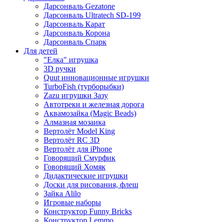
Дарсонваль Gezatone
Дарсонваль Ultratech SD-199
Дарсонваль Карат
Дарсонваль Корона
Дарсонваль Спарк
Для детей
"Елка" игрушка
3D ручки
Quut инновационные игрушки
TurboFish (турборыбки)
Zazu игрушки Зазу
Автотреки и железная дорога
Аквамозайка (Magic Beads)
Алмазная мозаика
Вертолёт Model King
Вертолёт RC 3D
Вертолёт для iPhone
Говорящий Смурфик
Говорящий Хомяк
Дидактические игрушки
Доски для рисования, флеш
Зайка Alilo
Игровые наборы
Конструктор Funny Bricks
Конструктор Lemmo