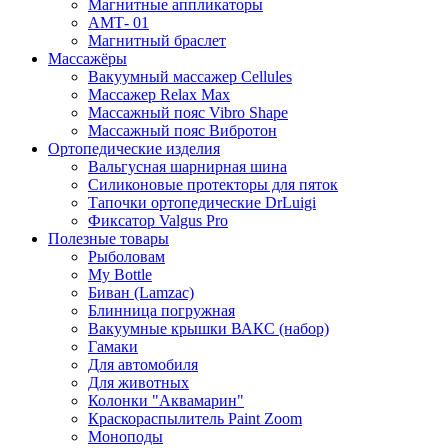
Магнитные аппликаторы
АМТ- 01
Магнитный браслет
Массажёры
Вакуумный массажер Cellules
Массажер Relax Max
Массажный пояс Vibro Shape
Массажный пояс Вибротон
Ортопедические изделия
Вальгусная шарнирная шина
Силиконовые протекторы для пяток
Тапочки ортопедические DrLuigi
Фиксатор Valgus Pro
Полезные товары
Рыболовам
My Bottle
Биван (Lamzac)
Блинница погружная
Вакуумные крышки ВАКС (набор)
Гамаки
Для автомобиля
Для животных
Колонки "Аквамарин"
Краскораспылитель Paint Zoom
Моноподы