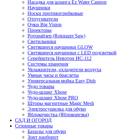
Насадка для шланга Ez Water Cannon
Наушники
Носки противогрибковые
Отпугиватели
Очки Big Vision
Проекторы
Роторайзер (Rotorazer Saw)
Светильники
Светящиеся наушники GLOW
Светящиеся наушники с LED подсветкой
Серебритель Невотон ИС-112
Системы хранения
Увлажнители, охладители воздуха
Умные часы и браслеты
Универсальная мойка Easy Dish
Чудо товары
Чудо-шланг Xhose
Чудо-шланг Xhose PRO
Шторы магнитные Magic Mesh
Электросушилка для обуви
Яблокочистка (Яблокорезка)
САД И ОГОРОД
Сезонные товары
Бахилы для обуви
Зонт наоборот