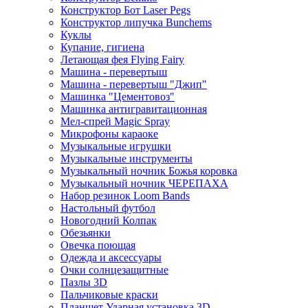
Конструктор Бот Laser Pegs
Конструктор липучка Bunchems
Куклы
Купание, гигиена
Летающая фея Flying Fairy
Машина - перевертыш
Машина - перевертыш "Джип"
Машинка "Цементовоз"
Машинка антигравитационная
Мел-спрей Magic Spray
Микрофоны караоке
Музыкальные игрушки
Музыкальные инструменты
Музыкальный ночник Божья коровка
Музыкальный ночник ЧЕРЕПАХА
Набор резинок Loom Bands
Настольный футбол
Новогодний Колпак
Обезьянки
Овечка поющая
Одежда и аксессуары
Очки солнцезащитные
Пазлы 3D
Пальчиковые краски
Планшет Ударная установка 3D