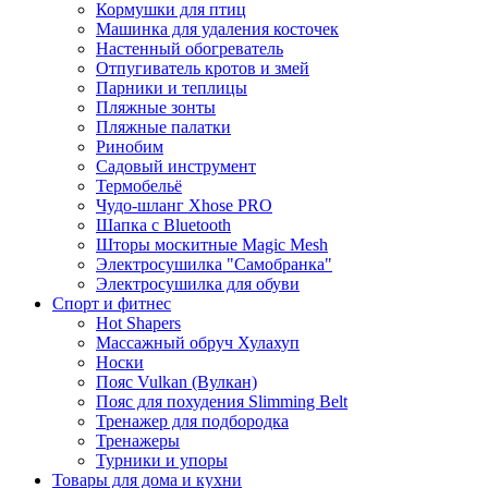
Кормушки для птиц
Машинка для удаления косточек
Настенный обогреватель
Отпугиватель кротов и змей
Парники и теплицы
Пляжные зонты
Пляжные палатки
Ринобим
Садовый инструмент
Термобельё
Чудо-шланг Xhose PRO
Шапка с Bluetooth
Шторы москитные Magic Mesh
Электросушилка "Самобранка"
Электросушилка для обуви
Спорт и фитнес
Hot Shapers
Массажный обруч Хулахуп
Носки
Пояс Vulkan (Вулкан)
Пояс для похудения Slimming Belt
Тренажер для подбородка
Тренажеры
Турники и упоры
Товары для дома и кухни