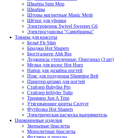
Швабра Spin Mop
Швабры
Шторы магнитные Magic Mesh
Щётки для уборки
Электровеник Swivel Sweeper G6
Электросушилка "Самобранка"
Товары для красоты
Бельё Fir Slim
Бриджи Hot Shapers
Бюстгальтер Ahh Bra
Леджинсы утепленные. Оригинал (3 шт)
Мелки для волос Hot Huez
Набор для дизайна ногтей
Пояс для похудения Slimming Belt
Принтер-штамп для ногтей
Стайлер Babyliss Pro
Стайлер InStyler Tulip
Триммер Just A Trim
Утягивающие шорты Силуэт
Футболка Hot Shapers
Электрическая расческа выпрямитель
Циркониевые изделия
Звеньевые браслеты
Монолитные браслеты
Футляры и пеналы