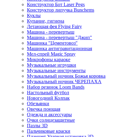
Конструктор Бот Laser Pegs
Конструктор липучка Bunchems
Куклы
Купание, гигиена
Летающая фея Flying Fairy
Машина - перевертыш
Машина - перевертыш "Джип"
Машинка "Цементовоз"
Машинка антигравитационная
Мел-спрей Magic Spray
Микрофоны караоке
Музыкальные игрушки
Музыкальные инструменты
Музыкальный ночник Божья коровка
Музыкальный ночник ЧЕРЕПАХА
Набор резинок Loom Bands
Настольный футбол
Новогодний Колпак
Обезьянки
Овечка поющая
Одежда и аксессуары
Очки солнцезащитные
Пазлы 3D
Пальчиковые краски
Планшет Ударная установка 3D