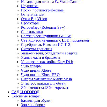
Насадка для шланга Ez Water Cannon
Наушники
Носки противогрибковые
Отпугиватели
Очки Big Vision
Проекторы
Роторайзер (Rotorazer Saw)
Светильники
Светящиеся наушники GLOW
Светящиеся наушники с LED подсветкой
Серебритель Невотон ИС-112
Системы хранения
Увлажнители, охладители воздуха
Умные часы и браслеты
Универсальная мойка Easy Dish
Чудо товары
Чудо-шланг Xhose
Чудо-шланг Xhose PRO
Шторы магнитные Magic Mesh
Электросушилка для обуви
Яблокочистка (Яблокорезка)
САД И ОГОРОД
Сезонные товары
Бахилы для обуви
Зонт наоборот