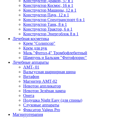
Конструктор Дракон, 57 в 1
Конструктор Космос, 16 в 1
Конструктор Машины, 12 в 1
Конструктор Паук, 12 в 1
Конструктор Спецтранспорт 6 в 1
Конструктор Танк, 8 в 1
Конструктор Трактор, 6 в 1
Конструктор Энергоблок 8 в 1
Лечебная косметика
Крем "Солипсор"
Крем для рук
Мазь "Фитол-4" Тромбофлебитный
Шампунь и Бальзам "Фитофлорис"
Лечебные аппараты
АМТ- 01
Вальгусная шарнирная шина
Витафон
Магнитер АМТ-02
Невотон аппликатор
Невотон Зелёная лампа
Онега
Подушка Night Easy (для спины)
Слуховые аппараты
Фиксатор Valgus Pro
Магнитотерапия