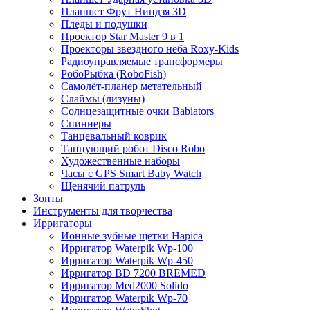
Планшет Фрут Ниндзя 3D
Пледы и подушки
Проектор Star Master 9 в 1
Проекторы звездного неба Roxy-Kids
Радиоуправляемые трансформеры
РобоРыбка (RoboFish)
Самолёт-планер метательный
Слаймы (лизуны)
Солнцезащитные очки Babiators
Спиннеры
Танцевальный коврик
Танцующий робот Disco Robo
Художественные наборы
Часы с GPS Smart Baby Watch
Щенячий патруль
Зонты
Инструменты для творчества
Ирригаторы
Ионные зубные щетки Hapica
Ирригатор Waterpik Wp-100
Ирригатор Waterpik Wp-450
Ирригатор BD 7200 BREMED
Ирригатор Med2000 Solido
Ирригатор Waterpik Wp-70