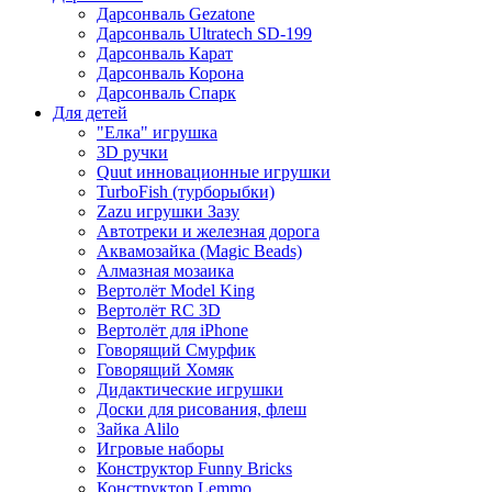
Дарсонваль Gezatone
Дарсонваль Ultratech SD-199
Дарсонваль Карат
Дарсонваль Корона
Дарсонваль Спарк
Для детей
"Елка" игрушка
3D ручки
Quut инновационные игрушки
TurboFish (турборыбки)
Zazu игрушки Зазу
Автотреки и железная дорога
Аквамозайка (Magic Beads)
Алмазная мозаика
Вертолёт Model King
Вертолёт RC 3D
Вертолёт для iPhone
Говорящий Смурфик
Говорящий Хомяк
Дидактические игрушки
Доски для рисования, флеш
Зайка Alilo
Игровые наборы
Конструктор Funny Bricks
Конструктор Lemmo