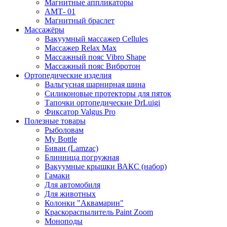
Магнитные аппликаторы
АМТ- 01
Магнитный браслет
Массажёры
Вакуумный массажер Cellules
Массажер Relax Max
Массажный пояс Vibro Shape
Массажный пояс Вибротон
Ортопедические изделия
Вальгусная шарнирная шина
Силиконовые протекторы для пяток
Тапочки ортопедические DrLuigi
Фиксатор Valgus Pro
Полезные товары
Рыболовам
My Bottle
Биван (Lamzac)
Блинница погружная
Вакуумные крышки ВАКС (набор)
Гамаки
Для автомобиля
Для животных
Колонки "Аквамарин"
Краскораспылитель Paint Zoom
Моноподы