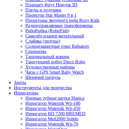
Планшет Фрут Ниндзя 3D
Пледы и подушки
Проектор Star Master 9 в 1
Проекторы звездного неба Roxy-Kids
Радиоуправляемые трансформеры
РобоРыбка (RoboFish)
Самолёт-планер метательный
Слаймы (лизуны)
Солнцезащитные очки Babiators
Спиннеры
Танцевальный коврик
Танцующий робот Disco Robo
Художественные наборы
Часы с GPS Smart Baby Watch
Щенячий патруль
Зонты
Инструменты для творчества
Ирригаторы
Ионные зубные щетки Hapica
Ирригатор Waterpik Wp-100
Ирригатор Waterpik Wp-450
Ирригатор BD 7200 BREMED
Ирригатор Med2000 Solido
Ирригатор Waterpik Wp-70