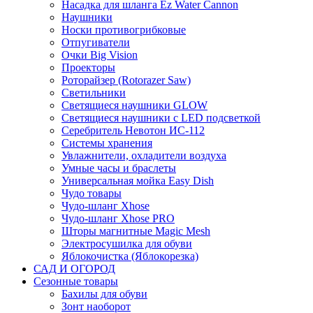
Насадка для шланга Ez Water Cannon
Наушники
Носки противогрибковые
Отпугиватели
Очки Big Vision
Проекторы
Роторайзер (Rotorazer Saw)
Светильники
Светящиеся наушники GLOW
Светящиеся наушники с LED подсветкой
Серебритель Невотон ИС-112
Системы хранения
Увлажнители, охладители воздуха
Умные часы и браслеты
Универсальная мойка Easy Dish
Чудо товары
Чудо-шланг Xhose
Чудо-шланг Xhose PRO
Шторы магнитные Magic Mesh
Электросушилка для обуви
Яблокочистка (Яблокорезка)
САД И ОГОРОД
Сезонные товары
Бахилы для обуви
Зонт наоборот