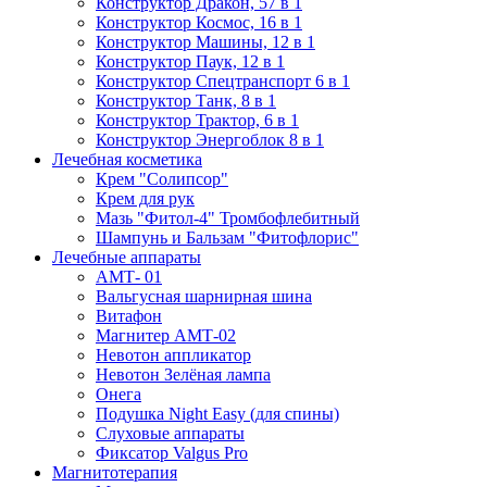
Конструктор Дракон, 57 в 1
Конструктор Космос, 16 в 1
Конструктор Машины, 12 в 1
Конструктор Паук, 12 в 1
Конструктор Спецтранспорт 6 в 1
Конструктор Танк, 8 в 1
Конструктор Трактор, 6 в 1
Конструктор Энергоблок 8 в 1
Лечебная косметика
Крем "Солипсор"
Крем для рук
Мазь "Фитол-4" Тромбофлебитный
Шампунь и Бальзам "Фитофлорис"
Лечебные аппараты
АМТ- 01
Вальгусная шарнирная шина
Витафон
Магнитер АМТ-02
Невотон аппликатор
Невотон Зелёная лампа
Онега
Подушка Night Easy (для спины)
Слуховые аппараты
Фиксатор Valgus Pro
Магнитотерапия