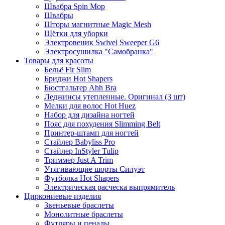
Швабра Spin Mop
Швабры
Шторы магнитные Magic Mesh
Щётки для уборки
Электровеник Swivel Sweeper G6
Электросушилка "Самобранка"
Товары для красоты
Бельё Fir Slim
Бриджи Hot Shapers
Бюстгальтер Ahh Bra
Леджинсы утепленные. Оригинал (3 шт)
Мелки для волос Hot Huez
Набор для дизайна ногтей
Пояс для похудения Slimming Belt
Принтер-штамп для ногтей
Стайлер Babyliss Pro
Стайлер InStyler Tulip
Триммер Just A Trim
Утягивающие шорты Силуэт
Футболка Hot Shapers
Электрическая расческа выпрямитель
Циркониевые изделия
Звеньевые браслеты
Монолитные браслеты
Футляры и пеналы