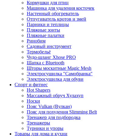
Кормушки для птиц
Машинка для удаления косточек
Настенный обогреватель
Отпугиватель кротов и змей
Парники и теплицы
Пляжные зонты
Пляжные палатки
Ринобим
Садовый инструмент
Термобельё
Чудо-шланг Xhose PRO
Шапка с Bluetooth
Шторы москитные Magic Mesh
Электросушилка "Самобранка"
Электросушилка для обуви
Спорт и фитнес
Hot Shapers
Массажный обруч Хулахуп
Носки
Пояс Vulkan (Вулкан)
Пояс для похудения Slimming Belt
Тренажер для подбородка
Тренажеры
Турники и упоры
Товары для дома и кухни