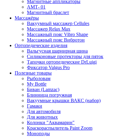
Магнитные аппликаторы
АМТ- 01
Магнитный браслет
Массажёры
Вакуумный массажер Cellules
Массажер Relax Max
Массажный пояс Vibro Shape
Массажный пояс Вибротон
Ортопедические изделия
Вальгусная шарнирная шина
Силиконовые протекторы для пяток
Тапочки ортопедические DrLuigi
Фиксатор Valgus Pro
Полезные товары
Рыболовам
My Bottle
Биван (Lamzac)
Блинница погружная
Вакуумные крышки ВАКС (набор)
Гамаки
Для автомобиля
Для животных
Колонки "Аквамарин"
Краскораспылитель Paint Zoom
Моноподы