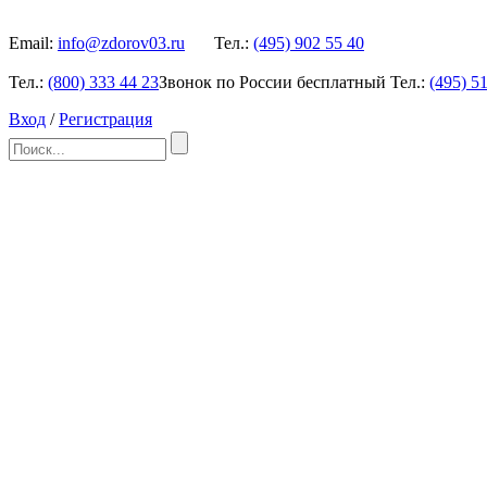
Email:
info@zdorov03.ru
Тел.:
(495)
902 55 40
Тел.:
(800)
333 44 23
Звонок по России бесплатный
Тел.:
(495)
51
Вход
/
Регистрация