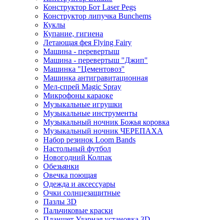
Конструктор Бот Laser Pegs
Конструктор липучка Bunchems
Куклы
Купание, гигиена
Летающая фея Flying Fairy
Машина - перевертыш
Машина - перевертыш "Джип"
Машинка "Цементовоз"
Машинка антигравитационная
Мел-спрей Magic Spray
Микрофоны караоке
Музыкальные игрушки
Музыкальные инструменты
Музыкальный ночник Божья коровка
Музыкальный ночник ЧЕРЕПАХА
Набор резинок Loom Bands
Настольный футбол
Новогодний Колпак
Обезьянки
Овечка поющая
Одежда и аксессуары
Очки солнцезащитные
Пазлы 3D
Пальчиковые краски
Планшет Ударная установка 3D