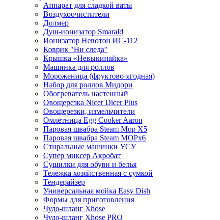
Аппарат для сладкой ваты
Воздухоочистители
Долмер
Душ-ионизатор Smarald
Ионизатор Невотон ИС-112
Коврик "Ни следа"
Крышка «Невыкипайка»
Машинка для роллов
Мороженица (фруктово-ягодная)
Набор для роллов Мидори
Обогреватель настенный
Овощерезка Nicer Dicer Plus
Овощерезки, измельчители
Омлетница Egg Сooker Aaron
Паровая швабра Steam Mop X5
Паровая швабра Steam MOPх6
Стиральные машинки УСУ
Супер миксер Акробат
Сушилки для обуви и белья
Тележка хозяйственная с сумкой
Тендерайзер
Универсальная мойка Easy Dish
Формы для приготовления
Чудо-шланг Xhose
Чудо-шланг Xhose PRO