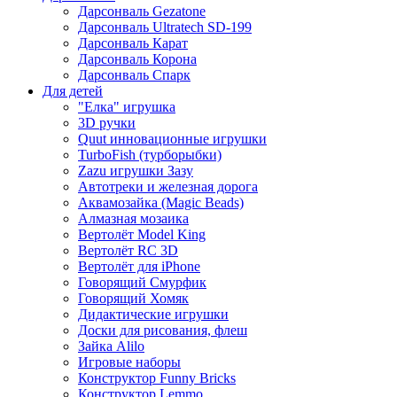
Дарсонваль Gezatone
Дарсонваль Ultratech SD-199
Дарсонваль Карат
Дарсонваль Корона
Дарсонваль Спарк
Для детей
"Елка" игрушка
3D ручки
Quut инновационные игрушки
TurboFish (турборыбки)
Zazu игрушки Зазу
Автотреки и железная дорога
Аквамозайка (Magic Beads)
Алмазная мозаика
Вертолёт Model King
Вертолёт RC 3D
Вертолёт для iPhone
Говорящий Смурфик
Говорящий Хомяк
Дидактические игрушки
Доски для рисования, флеш
Зайка Alilo
Игровые наборы
Конструктор Funny Bricks
Конструктор Lemmo