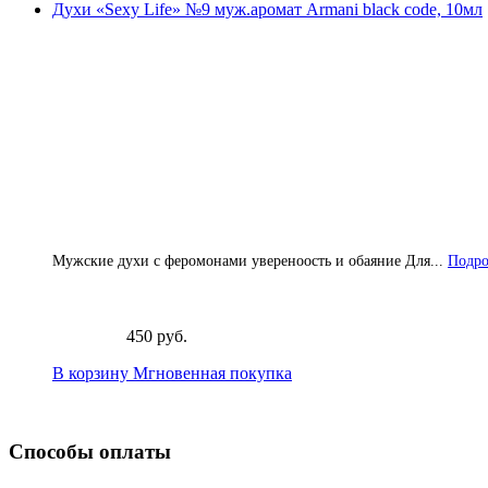
Духи «Sexy Life» №9 муж.аромат Armani black code, 10мл
Мужские духи с феромонами увереноость и обаяние Для...
Подро
450 руб.
В корзину
Мгновенная покупка
Способы оплаты