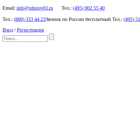
Email:
info@zdorov03.ru
Тел.:
(495)
902 55 40
Тел.:
(800)
333 44 23
Звонок по России бесплатный
Тел.:
(495)
51
Вход
/
Регистрация