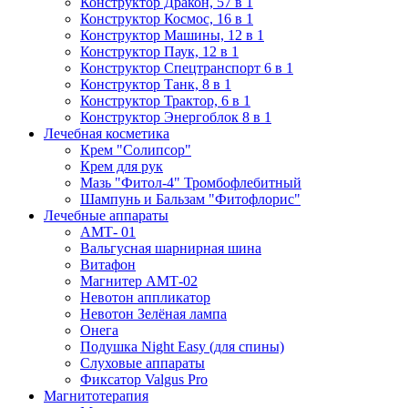
Конструктор Дракон, 57 в 1
Конструктор Космос, 16 в 1
Конструктор Машины, 12 в 1
Конструктор Паук, 12 в 1
Конструктор Спецтранспорт 6 в 1
Конструктор Танк, 8 в 1
Конструктор Трактор, 6 в 1
Конструктор Энергоблок 8 в 1
Лечебная косметика
Крем "Солипсор"
Крем для рук
Мазь "Фитол-4" Тромбофлебитный
Шампунь и Бальзам "Фитофлорис"
Лечебные аппараты
АМТ- 01
Вальгусная шарнирная шина
Витафон
Магнитер АМТ-02
Невотон аппликатор
Невотон Зелёная лампа
Онега
Подушка Night Easy (для спины)
Слуховые аппараты
Фиксатор Valgus Pro
Магнитотерапия