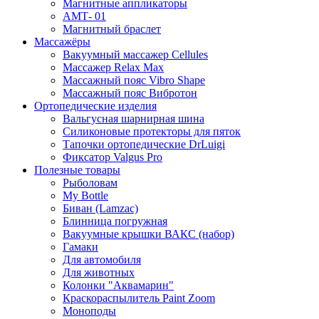
Магнитные аппликаторы
АМТ- 01
Магнитный браслет
Массажёры
Вакуумный массажер Cellules
Массажер Relax Max
Массажный пояс Vibro Shape
Массажный пояс Вибротон
Ортопедические изделия
Вальгусная шарнирная шина
Силиконовые протекторы для пяток
Тапочки ортопедические DrLuigi
Фиксатор Valgus Pro
Полезные товары
Рыболовам
My Bottle
Биван (Lamzac)
Блинница погружная
Вакуумные крышки ВАКС (набор)
Гамаки
Для автомобиля
Для животных
Колонки "Аквамарин"
Краскораспылитель Paint Zoom
Моноподы