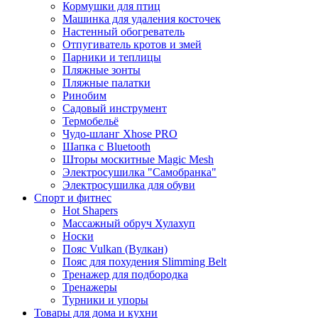
Кормушки для птиц
Машинка для удаления косточек
Настенный обогреватель
Отпугиватель кротов и змей
Парники и теплицы
Пляжные зонты
Пляжные палатки
Ринобим
Садовый инструмент
Термобельё
Чудо-шланг Xhose PRO
Шапка с Bluetooth
Шторы москитные Magic Mesh
Электросушилка "Самобранка"
Электросушилка для обуви
Спорт и фитнес
Hot Shapers
Массажный обруч Хулахуп
Носки
Пояс Vulkan (Вулкан)
Пояс для похудения Slimming Belt
Тренажер для подбородка
Тренажеры
Турники и упоры
Товары для дома и кухни