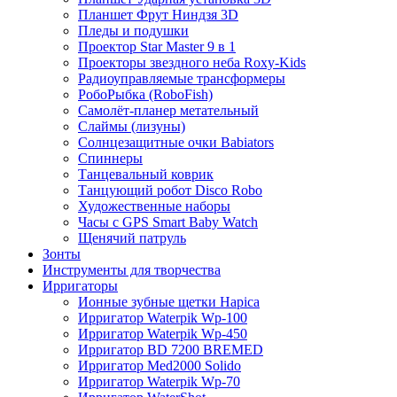
Планшет Фрут Ниндзя 3D
Пледы и подушки
Проектор Star Master 9 в 1
Проекторы звездного неба Roxy-Kids
Радиоуправляемые трансформеры
РобоРыбка (RoboFish)
Самолёт-планер метательный
Слаймы (лизуны)
Солнцезащитные очки Babiators
Спиннеры
Танцевальный коврик
Танцующий робот Disco Robo
Художественные наборы
Часы с GPS Smart Baby Watch
Щенячий патруль
Зонты
Инструменты для творчества
Ирригаторы
Ионные зубные щетки Hapica
Ирригатор Waterpik Wp-100
Ирригатор Waterpik Wp-450
Ирригатор BD 7200 BREMED
Ирригатор Med2000 Solido
Ирригатор Waterpik Wp-70