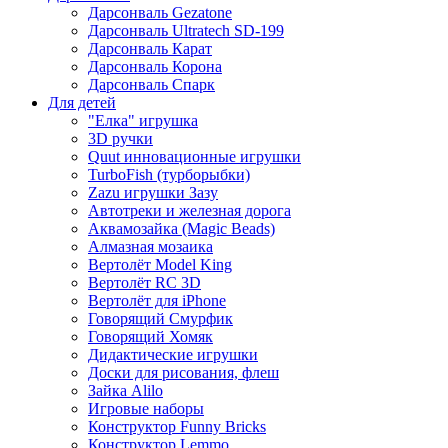
Дарсонваль Gezatone
Дарсонваль Ultratech SD-199
Дарсонваль Карат
Дарсонваль Корона
Дарсонваль Спарк
Для детей
"Елка" игрушка
3D ручки
Quut инновационные игрушки
TurboFish (турборыбки)
Zazu игрушки Зазу
Автотреки и железная дорога
Аквамозайка (Magic Beads)
Алмазная мозаика
Вертолёт Model King
Вертолёт RC 3D
Вертолёт для iPhone
Говорящий Смурфик
Говорящий Хомяк
Дидактические игрушки
Доски для рисования, флеш
Зайка Alilo
Игровые наборы
Конструктор Funny Bricks
Конструктор Lemmo