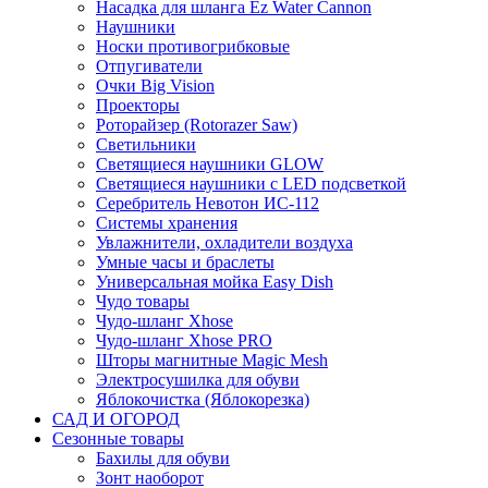
Насадка для шланга Ez Water Cannon
Наушники
Носки противогрибковые
Отпугиватели
Очки Big Vision
Проекторы
Роторайзер (Rotorazer Saw)
Светильники
Светящиеся наушники GLOW
Светящиеся наушники с LED подсветкой
Серебритель Невотон ИС-112
Системы хранения
Увлажнители, охладители воздуха
Умные часы и браслеты
Универсальная мойка Easy Dish
Чудо товары
Чудо-шланг Xhose
Чудо-шланг Xhose PRO
Шторы магнитные Magic Mesh
Электросушилка для обуви
Яблокочистка (Яблокорезка)
САД И ОГОРОД
Сезонные товары
Бахилы для обуви
Зонт наоборот