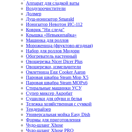
Аппарат для сладкой ваты
Воздухоочистители
Долмер
Душ-ионизатор Smarald
Ионизатор Невотон ИС-112
Коврик "Ни следа"
Крышка «Невыкипайка»
Машинка для роллов
Мороженица (фруктово-ягодная)
Набор для роллов Мидори
Обогреватель настенный
Овощерезка Nicer Dicer Plus
Овощерезки, измельчители
Омлетница Egg Сooker Aaron
Паровая швабра Steam Mop X5
Паровая швабра Steam MOPх6
Стиральные машинки УСУ
Супер миксер Акробат
Сушилки для обуви и белья
Тележка хозяйственная с сумкой
Тендерайзер
Универсальная мойка Easy Dish
Формы для приготовления
Чудо-шланг Xhose
Чудо-шланг Xhose PRO