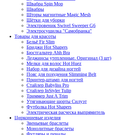
Швабра Spin Mop
Швабры
Шторы магнитные Magic Mesh
Щётки для уборки
Электровеник Swivel Sweeper G6
Электросушилка "Самобранка"
Товары для красоты
Бельё Fir Slim
Бриджи Hot Shapers
Бюстгальтер Ahh Bra
Леджинсы утепленные. Оригинал (3 шт)
Мелки для волос Hot Huez
Набор для дизайна ногтей
Пояс для похудения Slimming Belt
Принтер-штамп для ногтей
Стайлер Babyliss Pro
Стайлер InStyler Tulip
Триммер Just A Trim
Утягивающие шорты Силуэт
Футболка Hot Shapers
Электрическая расческа выпрямитель
Циркониевые изделия
Звеньевые браслеты
Монолитные браслеты
Футляры и пеналы