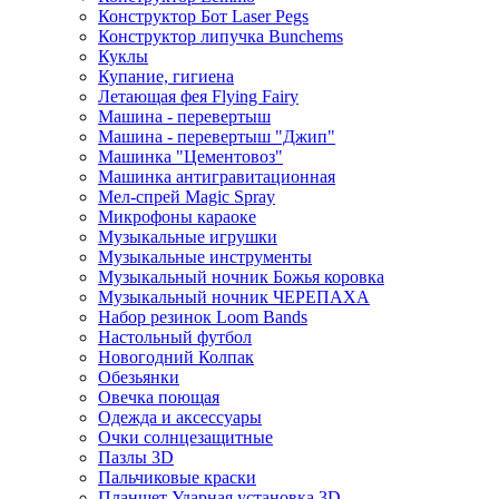
Конструктор Бот Laser Pegs
Конструктор липучка Bunchems
Куклы
Купание, гигиена
Летающая фея Flying Fairy
Машина - перевертыш
Машина - перевертыш "Джип"
Машинка "Цементовоз"
Машинка антигравитационная
Мел-спрей Magic Spray
Микрофоны караоке
Музыкальные игрушки
Музыкальные инструменты
Музыкальный ночник Божья коровка
Музыкальный ночник ЧЕРЕПАХА
Набор резинок Loom Bands
Настольный футбол
Новогодний Колпак
Обезьянки
Овечка поющая
Одежда и аксессуары
Очки солнцезащитные
Пазлы 3D
Пальчиковые краски
Планшет Ударная установка 3D