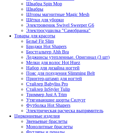
Швабра Spin Mop
Швабры
Шторы магнитные Magic Mesh
Щётки для уборки
Электровеник Swivel Sweeper G6
Электросушилка "Самобранка"
Товары для красоты
Бельё Fir Slim
Бриджи Hot Shapers
Бюстгальтер Ahh Bra
Леджинсы утепленные. Оригинал (3 шт)
Мелки для волос Hot Huez
Набор для дизайна ногтей
Пояс для похудения Slimming Belt
Принтер-штамп для ногтей
Стайлер Babyliss Pro
Стайлер InStyler Tulip
Триммер Just A Trim
Утягивающие шорты Силуэт
Футболка Hot Shapers
Электрическая расческа выпрямитель
Циркониевые изделия
Звеньевые браслеты
Монолитные браслеты
Футляры и пеналы