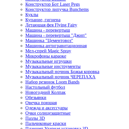
Конструктор Бот Laser Pegs
Конструктор липучка Bunchems
Куклы
Купание, гигиена
Летающая фея Flying Fairy
Машина - перевертыш
Машина - перевертыш "Джип"
Машинка "Цементовоз"
Машинка антигравитационная
Мел-спрей Magic Spray
Микрофоны караоке
Музыкальные игрушки
Музыкальные инструменты
Музыкальный ночник Божья коровка
Музыкальный ночник ЧЕРЕПАХА
Набор резинок Loom Bands
Настольный футбол
Новогодний Колпак
Обезьянки
Овечка поющая
Одежда и аксессуары
Очки солнцезащитные
Пазлы 3D
Пальчиковые краски
Планшет Ударная установка 3D