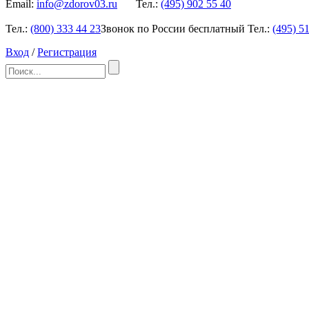
Email:
info@zdorov03.ru
Тел.:
(495)
902 55 40
Тел.:
(800)
333 44 23
Звонок по России бесплатный
Тел.:
(495)
51
Вход
/
Регистрация