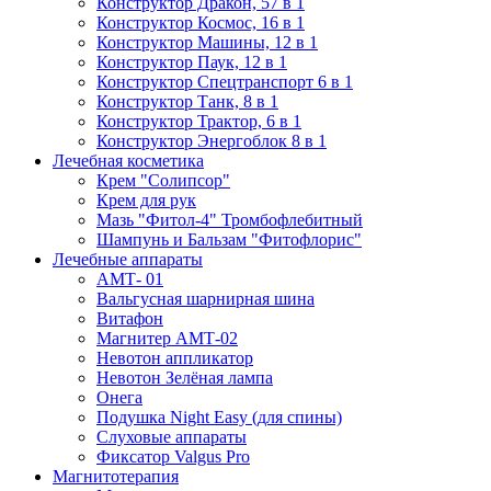
Конструктор Дракон, 57 в 1
Конструктор Космос, 16 в 1
Конструктор Машины, 12 в 1
Конструктор Паук, 12 в 1
Конструктор Спецтранспорт 6 в 1
Конструктор Танк, 8 в 1
Конструктор Трактор, 6 в 1
Конструктор Энергоблок 8 в 1
Лечебная косметика
Крем "Солипсор"
Крем для рук
Мазь "Фитол-4" Тромбофлебитный
Шампунь и Бальзам "Фитофлорис"
Лечебные аппараты
АМТ- 01
Вальгусная шарнирная шина
Витафон
Магнитер АМТ-02
Невотон аппликатор
Невотон Зелёная лампа
Онега
Подушка Night Easy (для спины)
Слуховые аппараты
Фиксатор Valgus Pro
Магнитотерапия