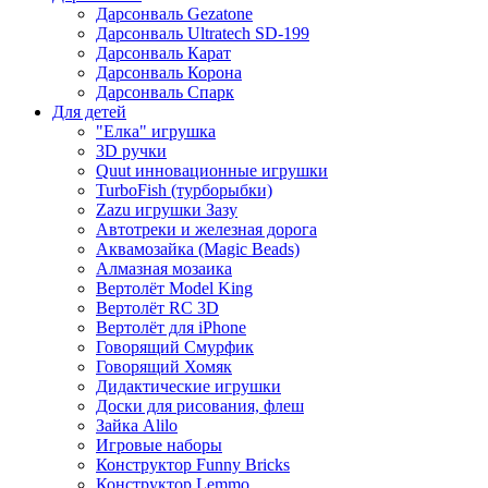
Дарсонваль Gezatone
Дарсонваль Ultratech SD-199
Дарсонваль Карат
Дарсонваль Корона
Дарсонваль Спарк
Для детей
"Елка" игрушка
3D ручки
Quut инновационные игрушки
TurboFish (турборыбки)
Zazu игрушки Зазу
Автотреки и железная дорога
Аквамозайка (Magic Beads)
Алмазная мозаика
Вертолёт Model King
Вертолёт RC 3D
Вертолёт для iPhone
Говорящий Смурфик
Говорящий Хомяк
Дидактические игрушки
Доски для рисования, флеш
Зайка Alilo
Игровые наборы
Конструктор Funny Bricks
Конструктор Lemmo