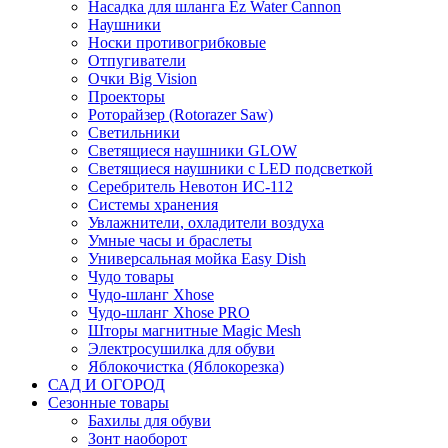
Насадка для шланга Ez Water Cannon
Наушники
Носки противогрибковые
Отпугиватели
Очки Big Vision
Проекторы
Роторайзер (Rotorazer Saw)
Светильники
Светящиеся наушники GLOW
Светящиеся наушники с LED подсветкой
Серебритель Невотон ИС-112
Системы хранения
Увлажнители, охладители воздуха
Умные часы и браслеты
Универсальная мойка Easy Dish
Чудо товары
Чудо-шланг Xhose
Чудо-шланг Xhose PRO
Шторы магнитные Magic Mesh
Электросушилка для обуви
Яблокочистка (Яблокорезка)
САД И ОГОРОД
Сезонные товары
Бахилы для обуви
Зонт наоборот