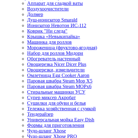
Аппарат для сладкой ваты
Воздухоочистители
Долмер
Душ-ионизатор Smarald
Ионизатор Невотон ИС-112
Коврик "Ни следа"
Крышка «Невыкипайка»
Машинка для роллов
Мороженица (фруктово-ягодная)
Набор для роллов Мидори
Обогреватель настенный
Овощерезка Nicer Dicer Plus
Овощерезки, измельчители
Омлетница Egg Сooker Aaron
Паровая швабра Steam Mop X5
Паровая швабра Steam MOPх6
Стиральные машинки УСУ
Супер миксер Акробат
Сушилки для обуви и белья
Тележка хозяйственная с сумкой
Тендерайзер
Универсальная мойка Easy Dish
Формы для приготовления
Чудо-шланг Xhose
Чудо-шланг Xhose PRO