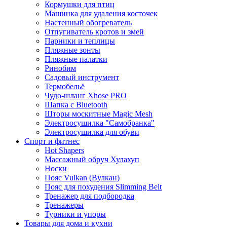
Кормушки для птиц
Машинка для удаления косточек
Настенный обогреватель
Отпугиватель кротов и змей
Парники и теплицы
Пляжные зонты
Пляжные палатки
Ринобим
Садовый инструмент
Термобельё
Чудо-шланг Xhose PRO
Шапка с Bluetooth
Шторы москитные Magic Mesh
Электросушилка "Самобранка"
Электросушилка для обуви
Спорт и фитнес
Hot Shapers
Массажный обруч Хулахуп
Носки
Пояс Vulkan (Вулкан)
Пояс для похудения Slimming Belt
Тренажер для подбородка
Тренажеры
Турники и упоры
Товары для дома и кухни