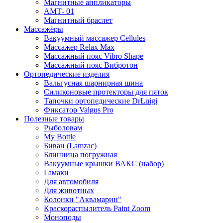
Магнитные аппликаторы
АМТ- 01
Магнитный браслет
Массажёры
Вакуумный массажер Cellules
Массажер Relax Max
Массажный пояс Vibro Shape
Массажный пояс Вибротон
Ортопедические изделия
Вальгусная шарнирная шина
Силиконовые протекторы для пяток
Тапочки ортопедические DrLuigi
Фиксатор Valgus Pro
Полезные товары
Рыболовам
My Bottle
Биван (Lamzac)
Блинница погружная
Вакуумные крышки ВАКС (набор)
Гамаки
Для автомобиля
Для животных
Колонки "Аквамарин"
Краскораспылитель Paint Zoom
Моноподы