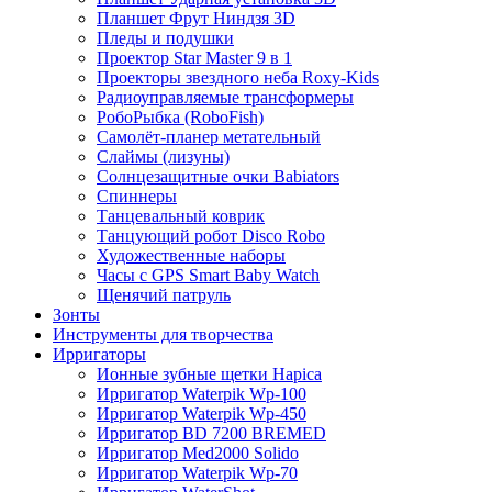
Планшет Фрут Ниндзя 3D
Пледы и подушки
Проектор Star Master 9 в 1
Проекторы звездного неба Roxy-Kids
Радиоуправляемые трансформеры
РобоРыбка (RoboFish)
Самолёт-планер метательный
Слаймы (лизуны)
Солнцезащитные очки Babiators
Спиннеры
Танцевальный коврик
Танцующий робот Disco Robo
Художественные наборы
Часы с GPS Smart Baby Watch
Щенячий патруль
Зонты
Инструменты для творчества
Ирригаторы
Ионные зубные щетки Hapica
Ирригатор Waterpik Wp-100
Ирригатор Waterpik Wp-450
Ирригатор BD 7200 BREMED
Ирригатор Med2000 Solido
Ирригатор Waterpik Wp-70