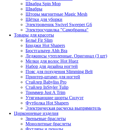
Швабра Spin Mop
Швабры
Шторы магнитные Magic Mesh
Щётки для уборки
Электровеник Swivel Sweeper G6
Электросушилка "Самобранка"
Товары для красоты
Бельё Fir Slim
Бриджи Hot Shapers
Бюстгальтер Ahh Bra
Леджинсы утепленные. Оригинал (3 шт)
Мелки для волос Hot Huez
Набор для дизайна ногтей
Пояс для похудения Slimming Belt
Принтер-штамп для ногтей
Стайлер Babyliss Pro
Стайлер InStyler Tulip
Триммер Just A Trim
Утягивающие шорты Силуэт
Футболка Hot Shapers
Электрическая расческа выпрямитель
Циркониевые изделия
Звеньевые браслеты
Монолитные браслеты
Футляры и пеналы