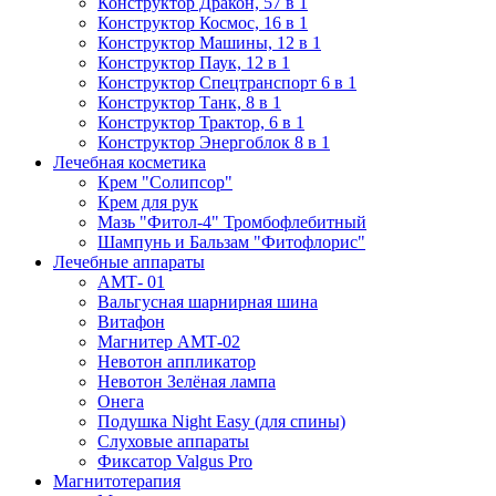
Конструктор Дракон, 57 в 1
Конструктор Космос, 16 в 1
Конструктор Машины, 12 в 1
Конструктор Паук, 12 в 1
Конструктор Спецтранспорт 6 в 1
Конструктор Танк, 8 в 1
Конструктор Трактор, 6 в 1
Конструктор Энергоблок 8 в 1
Лечебная косметика
Крем "Солипсор"
Крем для рук
Мазь "Фитол-4" Тромбофлебитный
Шампунь и Бальзам "Фитофлорис"
Лечебные аппараты
АМТ- 01
Вальгусная шарнирная шина
Витафон
Магнитер АМТ-02
Невотон аппликатор
Невотон Зелёная лампа
Онега
Подушка Night Easy (для спины)
Слуховые аппараты
Фиксатор Valgus Pro
Магнитотерапия