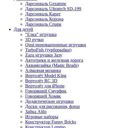
Дарсонваль Gezatone
Дарсонваль Ultratech SD-199
Дарсонваль Карат
Дарсонваль Корона
Дарсонваль Спарк
Для детей
"Елка" игрушка
3D ручки
Quut инновационные игрушки
TurboFish (турборыбки)
Zazu игрушки Зазу
Автотреки и железная дорога
Аквамозайка (Magic Beads)
Алмазная мозаика
Вертолёт Model King
Вертолёт RC 3D
Вертолёт для iPhone
Говорящий Смурфик
Говорящий Хомяк
Дидактические игрушки
Доски для рисования, флеш
Зайка Alilo
Игровые наборы
Конструктор Funny Bricks
Конструктор Lemmo