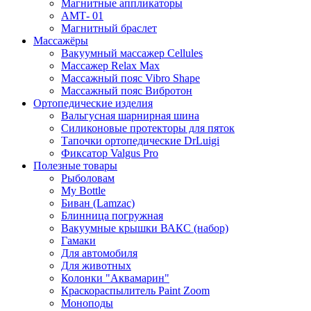
Магнитные аппликаторы
АМТ- 01
Магнитный браслет
Массажёры
Вакуумный массажер Cellules
Массажер Relax Max
Массажный пояс Vibro Shape
Массажный пояс Вибротон
Ортопедические изделия
Вальгусная шарнирная шина
Силиконовые протекторы для пяток
Тапочки ортопедические DrLuigi
Фиксатор Valgus Pro
Полезные товары
Рыболовам
My Bottle
Биван (Lamzac)
Блинница погружная
Вакуумные крышки ВАКС (набор)
Гамаки
Для автомобиля
Для животных
Колонки "Аквамарин"
Краскораспылитель Paint Zoom
Моноподы