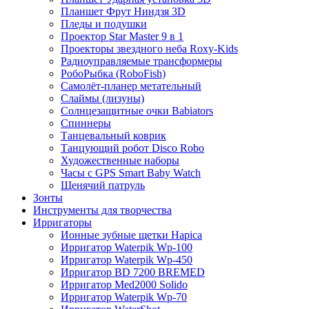
Планшет Фрут Ниндзя 3D
Пледы и подушки
Проектор Star Master 9 в 1
Проекторы звездного неба Roxy-Kids
Радиоуправляемые трансформеры
РобоРыбка (RoboFish)
Самолёт-планер метательный
Слаймы (лизуны)
Солнцезащитные очки Babiators
Спиннеры
Танцевальный коврик
Танцующий робот Disco Robo
Художественные наборы
Часы с GPS Smart Baby Watch
Щенячий патруль
Зонты
Инструменты для творчества
Ирригаторы
Ионные зубные щетки Hapica
Ирригатор Waterpik Wp-100
Ирригатор Waterpik Wp-450
Ирригатор BD 7200 BREMED
Ирригатор Med2000 Solido
Ирригатор Waterpik Wp-70