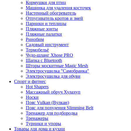
Кормушки для птиц
Машинка для удаления косточек
Настенный обогреватель
Отпугиватель кротов и змей
Парники и теплицы
Пляжные зонты
Пляжные палатки
Ринобим
Садовый инструмент
Термобельё
Чудо-шланг Xhose PRO
Шапка с Bluetooth
Шторы москитные Magic Mesh
Электросушилка "Самобранка"
Электросушилка для обуви
Спорт и фитнес
Hot Shapers
Массажный обруч Хулахуп
Носки
Пояс Vulkan (Вулкан)
Пояс для похудения Slimming Belt
Тренажер для подбородка
Тренажеры
Турники и упоры
Товары для дома и кухни