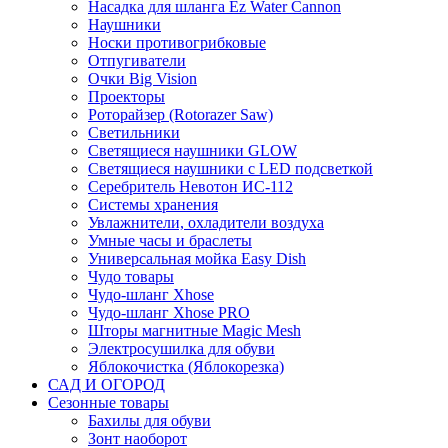
Насадка для шланга Ez Water Cannon
Наушники
Носки противогрибковые
Отпугиватели
Очки Big Vision
Проекторы
Роторайзер (Rotorazer Saw)
Светильники
Светящиеся наушники GLOW
Светящиеся наушники с LED подсветкой
Серебритель Невотон ИС-112
Системы хранения
Увлажнители, охладители воздуха
Умные часы и браслеты
Универсальная мойка Easy Dish
Чудо товары
Чудо-шланг Xhose
Чудо-шланг Xhose PRO
Шторы магнитные Magic Mesh
Электросушилка для обуви
Яблокочистка (Яблокорезка)
САД И ОГОРОД
Сезонные товары
Бахилы для обуви
Зонт наоборот