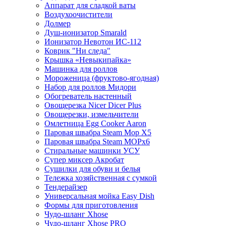
Аппарат для сладкой ваты
Воздухоочистители
Долмер
Душ-ионизатор Smarald
Ионизатор Невотон ИС-112
Коврик "Ни следа"
Крышка «Невыкипайка»
Машинка для роллов
Мороженица (фруктово-ягодная)
Набор для роллов Мидори
Обогреватель настенный
Овощерезка Nicer Dicer Plus
Овощерезки, измельчители
Омлетница Egg Сooker Aaron
Паровая швабра Steam Mop X5
Паровая швабра Steam MOPх6
Стиральные машинки УСУ
Супер миксер Акробат
Сушилки для обуви и белья
Тележка хозяйственная с сумкой
Тендерайзер
Универсальная мойка Easy Dish
Формы для приготовления
Чудо-шланг Xhose
Чудо-шланг Xhose PRO