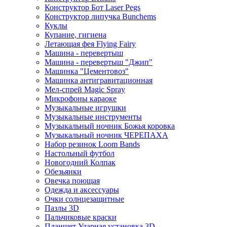
Конструктор Бот Laser Pegs
Конструктор липучка Bunchems
Куклы
Купание, гигиена
Летающая фея Flying Fairy
Машина - перевертыш
Машина - перевертыш "Джип"
Машинка "Цементовоз"
Машинка антигравитационная
Мел-спрей Magic Spray
Микрофоны караоке
Музыкальные игрушки
Музыкальные инструменты
Музыкальный ночник Божья коровка
Музыкальный ночник ЧЕРЕПАХА
Набор резинок Loom Bands
Настольный футбол
Новогодний Колпак
Обезьянки
Овечка поющая
Одежда и аксессуары
Очки солнцезащитные
Пазлы 3D
Пальчиковые краски
Планшет Ударная установка 3D