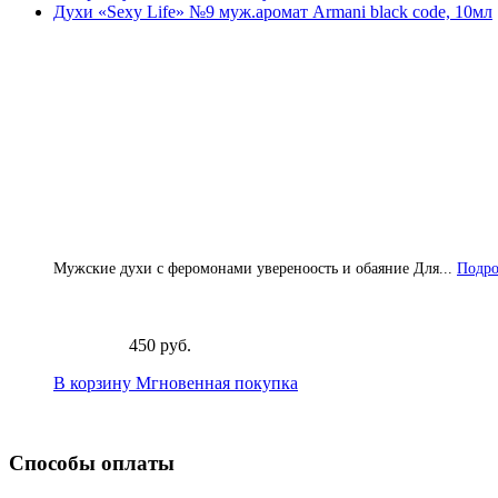
Духи «Sexy Life» №9 муж.аромат Armani black code, 10мл
Мужские духи с феромонами увереноость и обаяние Для...
Подро
450 руб.
В корзину
Мгновенная покупка
Способы оплаты