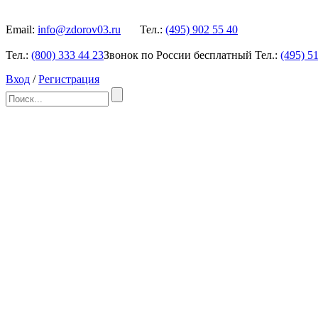
Email:
info@zdorov03.ru
Тел.:
(495)
902 55 40
Тел.:
(800)
333 44 23
Звонок по России бесплатный
Тел.:
(495)
51
Вход
/
Регистрация