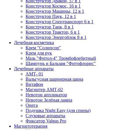
Конструктор Дракон, 57 в 1
Конструктор Космос, 16 в 1
Конструктор Машины, 12 в 1
Конструктор Паук, 12 в 1
Конструктор Спецтранспорт 6 в 1
Конструктор Танк, 8 в 1
Конструктор Трактор, 6 в 1
Конструктор Энергоблок 8 в 1
Лечебная косметика
Крем "Солипсор"
Крем для рук
Мазь "Фитол-4" Тромбофлебитный
Шампунь и Бальзам "Фитофлорис"
Лечебные аппараты
АМТ- 01
Вальгусная шарнирная шина
Витафон
Магнитер АМТ-02
Невотон аппликатор
Невотон Зелёная лампа
Онега
Подушка Night Easy (для спины)
Слуховые аппараты
Фиксатор Valgus Pro
Магнитотерапия