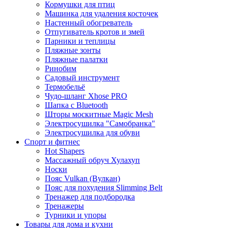
Кормушки для птиц
Машинка для удаления косточек
Настенный обогреватель
Отпугиватель кротов и змей
Парники и теплицы
Пляжные зонты
Пляжные палатки
Ринобим
Садовый инструмент
Термобельё
Чудо-шланг Xhose PRO
Шапка с Bluetooth
Шторы москитные Magic Mesh
Электросушилка "Самобранка"
Электросушилка для обуви
Спорт и фитнес
Hot Shapers
Массажный обруч Хулахуп
Носки
Пояс Vulkan (Вулкан)
Пояс для похудения Slimming Belt
Тренажер для подбородка
Тренажеры
Турники и упоры
Товары для дома и кухни