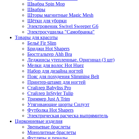
Швабра Spin Mop
Швабры
Шторы магнитные Magic Mesh
Щётки для уборки
Электровеник Swivel Sweeper G6
Электросушилка "Самобранка"
Товары для красоты
Бельё Fir Slim
Бриджи Hot Shapers
Бюстгальтер Ahh Bra
Леджинсы утепленные. Оригинал (3 шт)
Мелки для волос Hot Huez
Набор для дизайна ногтей
Пояс для похудения Slimming Belt
Принтер-штамп для ногтей
Стайлер Babyliss Pro
Стайлер InStyler Tulip
Триммер Just A Trim
Утягивающие шорты Силуэт
Футболка Hot Shapers
Электрическая расческа выпрямитель
Циркониевые изделия
Звеньевые браслеты
Монолитные браслеты
Футляры и пеналы