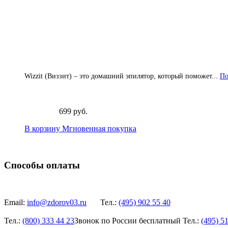
Wizzit (Виззит) – это домашний эпилятор, который поможет...
По
699 руб.
В корзину
Мгновенная покупка
Способы оплаты
Email:
info@zdorov03.ru
Тел.:
(495)
902 55 40
Тел.:
(800)
333 44 23
Звонок по России бесплатный
Тел.:
(495)
51