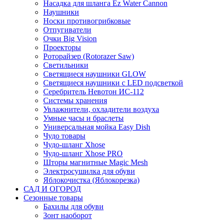
Насадка для шланга Ez Water Cannon
Наушники
Носки противогрибковые
Отпугиватели
Очки Big Vision
Проекторы
Роторайзер (Rotorazer Saw)
Светильники
Светящиеся наушники GLOW
Светящиеся наушники с LED подсветкой
Серебритель Невотон ИС-112
Системы хранения
Увлажнители, охладители воздуха
Умные часы и браслеты
Универсальная мойка Easy Dish
Чудо товары
Чудо-шланг Xhose
Чудо-шланг Xhose PRO
Шторы магнитные Magic Mesh
Электросушилка для обуви
Яблокочистка (Яблокорезка)
САД И ОГОРОД
Сезонные товары
Бахилы для обуви
Зонт наоборот