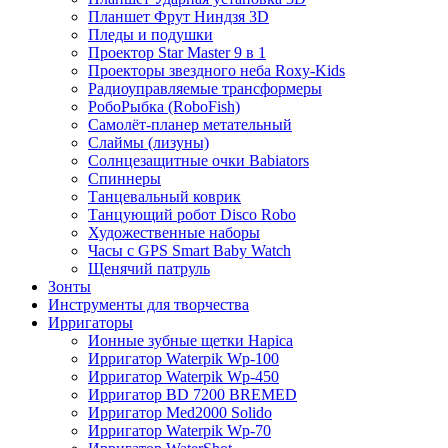
Планшет Фрут Ниндзя 3D
Пледы и подушки
Проектор Star Master 9 в 1
Проекторы звездного неба Roxy-Kids
Радиоуправляемые трансформеры
РобоРыбка (RoboFish)
Самолёт-планер метательный
Слаймы (лизуны)
Солнцезащитные очки Babiators
Спиннеры
Танцевальный коврик
Танцующий робот Disco Robo
Художественные наборы
Часы с GPS Smart Baby Watch
Щенячий патруль
Зонты
Инструменты для творчества
Ирригаторы
Ионные зубные щетки Hapica
Ирригатор Waterpik Wp-100
Ирригатор Waterpik Wp-450
Ирригатор BD 7200 BREMED
Ирригатор Med2000 Solido
Ирригатор Waterpik Wp-70