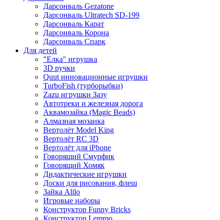
Дарсонваль Gezatone
Дарсонваль Ultratech SD-199
Дарсонваль Карат
Дарсонваль Корона
Дарсонваль Спарк
Для детей
"Елка" игрушка
3D ручки
Quut инновационные игрушки
TurboFish (турборыбки)
Zazu игрушки Зазу
Автотреки и железная дорога
Аквамозайка (Magic Beads)
Алмазная мозаика
Вертолёт Model King
Вертолёт RC 3D
Вертолёт для iPhone
Говорящий Смурфик
Говорящий Хомяк
Дидактические игрушки
Доски для рисования, флеш
Зайка Alilo
Игровые наборы
Конструктор Funny Bricks
Конструктор Lemmo