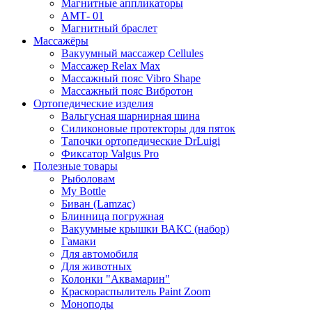
Магнитные аппликаторы
АМТ- 01
Магнитный браслет
Массажёры
Вакуумный массажер Cellules
Массажер Relax Max
Массажный пояс Vibro Shape
Массажный пояс Вибротон
Ортопедические изделия
Вальгусная шарнирная шина
Силиконовые протекторы для пяток
Тапочки ортопедические DrLuigi
Фиксатор Valgus Pro
Полезные товары
Рыболовам
My Bottle
Биван (Lamzac)
Блинница погружная
Вакуумные крышки ВАКС (набор)
Гамаки
Для автомобиля
Для животных
Колонки "Аквамарин"
Краскораспылитель Paint Zoom
Моноподы