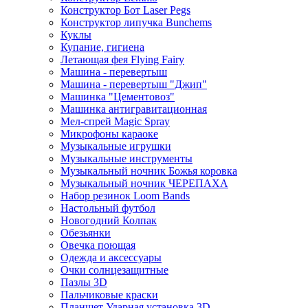
Конструктор Бот Laser Pegs
Конструктор липучка Bunchems
Куклы
Купание, гигиена
Летающая фея Flying Fairy
Машина - перевертыш
Машина - перевертыш "Джип"
Машинка "Цементовоз"
Машинка антигравитационная
Мел-спрей Magic Spray
Микрофоны караоке
Музыкальные игрушки
Музыкальные инструменты
Музыкальный ночник Божья коровка
Музыкальный ночник ЧЕРЕПАХА
Набор резинок Loom Bands
Настольный футбол
Новогодний Колпак
Обезьянки
Овечка поющая
Одежда и аксессуары
Очки солнцезащитные
Пазлы 3D
Пальчиковые краски
Планшет Ударная установка 3D