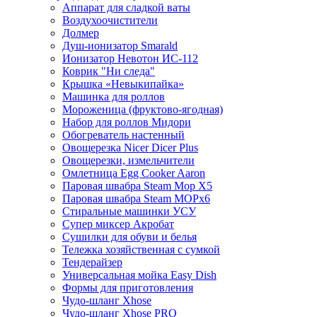
Аппарат для сладкой ваты
Воздухоочистители
Долмер
Душ-ионизатор Smarald
Ионизатор Невотон ИС-112
Коврик "Ни следа"
Крышка «Невыкипайка»
Машинка для роллов
Мороженица (фруктово-ягодная)
Набор для роллов Мидори
Обогреватель настенный
Овощерезка Nicer Dicer Plus
Овощерезки, измельчители
Омлетница Egg Сooker Aaron
Паровая швабра Steam Mop X5
Паровая швабра Steam MOPх6
Стиральные машинки УСУ
Супер миксер Акробат
Сушилки для обуви и белья
Тележка хозяйственная с сумкой
Тендерайзер
Универсальная мойка Easy Dish
Формы для приготовления
Чудо-шланг Xhose
Чудо-шланг Xhose PRO