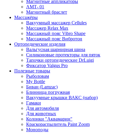
Магнитные аппликаторы
АМТ- 01
Магнитный браслет
Массажёры
Вакуумный массажер Cellules
Массажер Relax Max
Массажный пояс Vibro Shape
Массажный пояс Вибротон
Ортопедические изделия
Вальгусная шарнирная шина
Силиконовые протекторы для пяток
Тапочки ортопедические DrLuigi
Фиксатор Valgus Pro
Полезные товары
Рыболовам
My Bottle
Биван (Lamzac)
Блинница погружная
Вакуумные крышки ВАКС (набор)
Гамаки
Для автомобиля
Для животных
Колонки "Аквамарин"
Краскораспылитель Paint Zoom
Моноподы