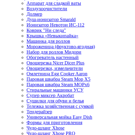
Аппарат для сладкой ваты
Воздухоочистители
Долмер
Душ-ионизатор Smarald
Ионизатор Невотон ИС-112
Коврик "Ни следа"
Крышка «Невыкипайка»
Машинка для роллов
Мороженица (фруктово-ягодная)
Набор для роллов Мидори
Обогреватель настенный
Овощерезка Nicer Dicer Plus
Овощерезки, измельчители
Омлетница Egg Сooker Aaron
Паровая швабра Steam Mop X5
Паровая швабра Steam MOPх6
Стиральные машинки УСУ
Супер миксер Акробат
Сушилки для обуви и белья
Тележка хозяйственная с сумкой
Тендерайзер
Универсальная мойка Easy Dish
Формы для приготовления
Чудо-шланг Xhose
Чудо-шланг Xhose PRO