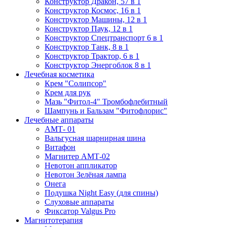
Конструктор Дракон, 57 в 1
Конструктор Космос, 16 в 1
Конструктор Машины, 12 в 1
Конструктор Паук, 12 в 1
Конструктор Спецтранспорт 6 в 1
Конструктор Танк, 8 в 1
Конструктор Трактор, 6 в 1
Конструктор Энергоблок 8 в 1
Лечебная косметика
Крем "Солипсор"
Крем для рук
Мазь "Фитол-4" Тромбофлебитный
Шампунь и Бальзам "Фитофлорис"
Лечебные аппараты
АМТ- 01
Вальгусная шарнирная шина
Витафон
Магнитер АМТ-02
Невотон аппликатор
Невотон Зелёная лампа
Онега
Подушка Night Easy (для спины)
Слуховые аппараты
Фиксатор Valgus Pro
Магнитотерапия