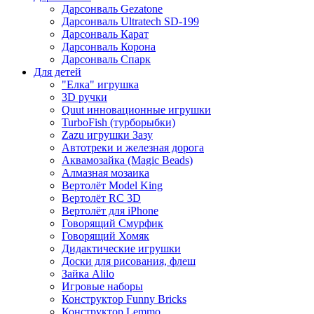
Дарсонваль Gezatone
Дарсонваль Ultratech SD-199
Дарсонваль Карат
Дарсонваль Корона
Дарсонваль Спарк
Для детей
"Елка" игрушка
3D ручки
Quut инновационные игрушки
TurboFish (турборыбки)
Zazu игрушки Зазу
Автотреки и железная дорога
Аквамозайка (Magic Beads)
Алмазная мозаика
Вертолёт Model King
Вертолёт RC 3D
Вертолёт для iPhone
Говорящий Смурфик
Говорящий Хомяк
Дидактические игрушки
Доски для рисования, флеш
Зайка Alilo
Игровые наборы
Конструктор Funny Bricks
Конструктор Lemmo