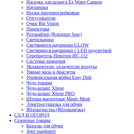
Насадка для шланга Ez Water Cannon
Наушники
Носки противогрибковые
Отпугиватели
Очки Big Vision
Проекторы
Роторайзер (Rotorazer Saw)
Светильники
Светящиеся наушники GLOW
Светящиеся наушники с LED подсветкой
Серебритель Невотон ИС-112
Системы хранения
Увлажнители, охладители воздуха
Умные часы и браслеты
Универсальная мойка Easy Dish
Чудо товары
Чудо-шланг Xhose
Чудо-шланг Xhose PRO
Шторы магнитные Magic Mesh
Электросушилка для обуви
Яблокочистка (Яблокорезка)
САД И ОГОРОД
Сезонные товары
Бахилы для обуви
Зонт наоборот