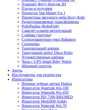
Планшет Фрут Ниндзя 3D
Пледы и подушки
Проектор Star Master 9 в 1
Проекторы звездного неба Roxy-Kids
Радиоуправляемые трансформеры
РобоРыбка (RoboFish)
Самолёт-планер метательный
Слаймы (лизуны)
Солнцезащитные очки Babiators
Спиннеры
Танцевальный коврик
Танцующий робот Disco Robo
Художественные наборы
Часы с GPS Smart Baby Watch
Щенячий патруль
Зонты
Инструменты для творчества
Ирригаторы
Ионные зубные щетки Hapica
Ирригатор Waterpik Wp-100
Ирригатор Waterpik Wp-450
Ирригатор BD 7200 BREMED
Ирригатор Med2000 Solido
Ирригатор Waterpik Wp-70