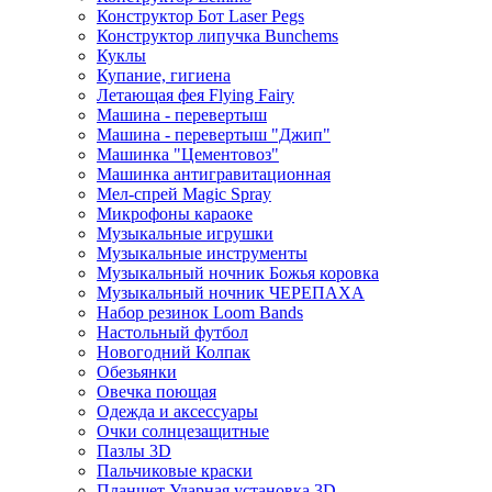
Конструктор Бот Laser Pegs
Конструктор липучка Bunchems
Куклы
Купание, гигиена
Летающая фея Flying Fairy
Машина - перевертыш
Машина - перевертыш "Джип"
Машинка "Цементовоз"
Машинка антигравитационная
Мел-спрей Magic Spray
Микрофоны караоке
Музыкальные игрушки
Музыкальные инструменты
Музыкальный ночник Божья коровка
Музыкальный ночник ЧЕРЕПАХА
Набор резинок Loom Bands
Настольный футбол
Новогодний Колпак
Обезьянки
Овечка поющая
Одежда и аксессуары
Очки солнцезащитные
Пазлы 3D
Пальчиковые краски
Планшет Ударная установка 3D