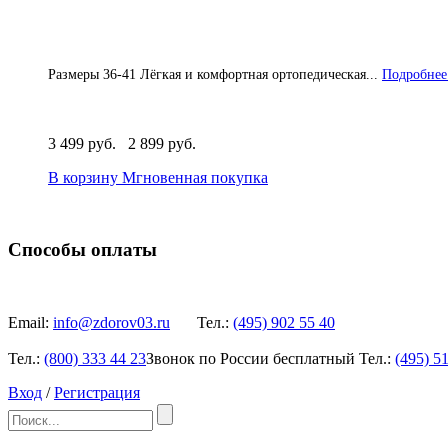
Размеры 36-41 Лёгкая и комфортная ортопедическая...
Подробнее.
3 499 руб.
2 899 руб.
В корзину
Мгновенная покупка
Способы оплаты
Email:
info@zdorov03.ru
Тел.:
(495)
902 55 40
Тел.:
(800)
333 44 23
Звонок по России бесплатный
Тел.:
(495)
51
Вход
/
Регистрация