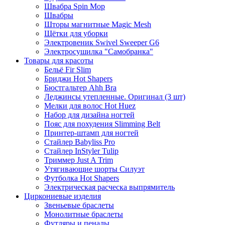
Швабра Spin Mop
Швабры
Шторы магнитные Magic Mesh
Щётки для уборки
Электровеник Swivel Sweeper G6
Электросушилка "Самобранка"
Товары для красоты
Бельё Fir Slim
Бриджи Hot Shapers
Бюстгальтер Ahh Bra
Леджинсы утепленные. Оригинал (3 шт)
Мелки для волос Hot Huez
Набор для дизайна ногтей
Пояс для похудения Slimming Belt
Принтер-штамп для ногтей
Стайлер Babyliss Pro
Стайлер InStyler Tulip
Триммер Just A Trim
Утягивающие шорты Силуэт
Футболка Hot Shapers
Электрическая расческа выпрямитель
Циркониевые изделия
Звеньевые браслеты
Монолитные браслеты
Футляры и пеналы