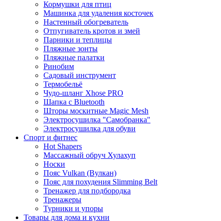
Кормушки для птиц
Машинка для удаления косточек
Настенный обогреватель
Отпугиватель кротов и змей
Парники и теплицы
Пляжные зонты
Пляжные палатки
Ринобим
Садовый инструмент
Термобельё
Чудо-шланг Xhose PRO
Шапка с Bluetooth
Шторы москитные Magic Mesh
Электросушилка "Самобранка"
Электросушилка для обуви
Спорт и фитнес
Hot Shapers
Массажный обруч Хулахуп
Носки
Пояс Vulkan (Вулкан)
Пояс для похудения Slimming Belt
Тренажер для подбородка
Тренажеры
Турники и упоры
Товары для дома и кухни