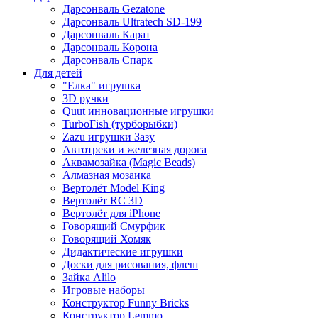
Дарсонваль Gezatone
Дарсонваль Ultratech SD-199
Дарсонваль Карат
Дарсонваль Корона
Дарсонваль Спарк
Для детей
"Елка" игрушка
3D ручки
Quut инновационные игрушки
TurboFish (турборыбки)
Zazu игрушки Зазу
Автотреки и железная дорога
Аквамозайка (Magic Beads)
Алмазная мозаика
Вертолёт Model King
Вертолёт RC 3D
Вертолёт для iPhone
Говорящий Смурфик
Говорящий Хомяк
Дидактические игрушки
Доски для рисования, флеш
Зайка Alilo
Игровые наборы
Конструктор Funny Bricks
Конструктор Lemmo