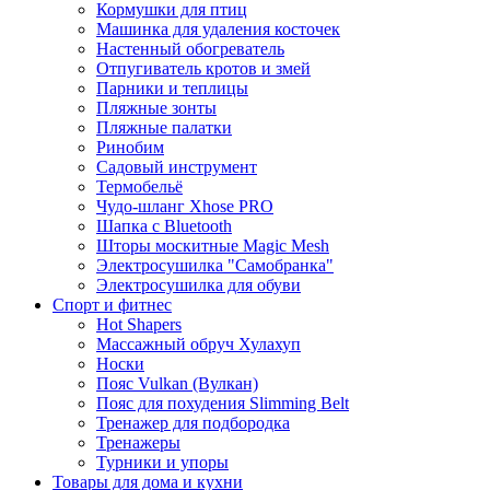
Кормушки для птиц
Машинка для удаления косточек
Настенный обогреватель
Отпугиватель кротов и змей
Парники и теплицы
Пляжные зонты
Пляжные палатки
Ринобим
Садовый инструмент
Термобельё
Чудо-шланг Xhose PRO
Шапка с Bluetooth
Шторы москитные Magic Mesh
Электросушилка "Самобранка"
Электросушилка для обуви
Спорт и фитнес
Hot Shapers
Массажный обруч Хулахуп
Носки
Пояс Vulkan (Вулкан)
Пояс для похудения Slimming Belt
Тренажер для подбородка
Тренажеры
Турники и упоры
Товары для дома и кухни