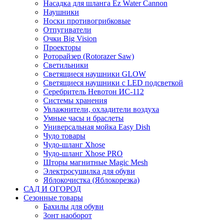
Насадка для шланга Ez Water Cannon
Наушники
Носки противогрибковые
Отпугиватели
Очки Big Vision
Проекторы
Роторайзер (Rotorazer Saw)
Светильники
Светящиеся наушники GLOW
Светящиеся наушники с LED подсветкой
Серебритель Невотон ИС-112
Системы хранения
Увлажнители, охладители воздуха
Умные часы и браслеты
Универсальная мойка Easy Dish
Чудо товары
Чудо-шланг Xhose
Чудо-шланг Xhose PRO
Шторы магнитные Magic Mesh
Электросушилка для обуви
Яблокочистка (Яблокорезка)
САД И ОГОРОД
Сезонные товары
Бахилы для обуви
Зонт наоборот