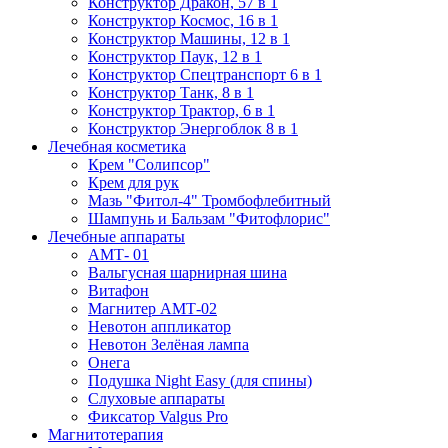
Конструктор Дракон, 57 в 1
Конструктор Космос, 16 в 1
Конструктор Машины, 12 в 1
Конструктор Паук, 12 в 1
Конструктор Спецтранспорт 6 в 1
Конструктор Танк, 8 в 1
Конструктор Трактор, 6 в 1
Конструктор Энергоблок 8 в 1
Лечебная косметика
Крем "Солипсор"
Крем для рук
Мазь "Фитол-4" Тромбофлебитный
Шампунь и Бальзам "Фитофлорис"
Лечебные аппараты
АМТ- 01
Вальгусная шарнирная шина
Витафон
Магнитер АМТ-02
Невотон аппликатор
Невотон Зелёная лампа
Онега
Подушка Night Easy (для спины)
Слуховые аппараты
Фиксатор Valgus Pro
Магнитотерапия