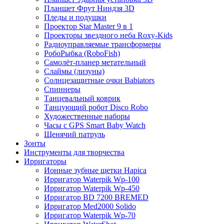
Планшет Фрут Ниндзя 3D
Пледы и подушки
Проектор Star Master 9 в 1
Проекторы звездного неба Roxy-Kids
Радиоуправляемые трансформеры
РобоРыбка (RoboFish)
Самолёт-планер метательный
Слаймы (лизуны)
Солнцезащитные очки Babiators
Спиннеры
Танцевальный коврик
Танцующий робот Disco Robo
Художественные наборы
Часы с GPS Smart Baby Watch
Щенячий патруль
Зонты
Инструменты для творчества
Ирригаторы
Ионные зубные щетки Hapica
Ирригатор Waterpik Wp-100
Ирригатор Waterpik Wp-450
Ирригатор BD 7200 BREMED
Ирригатор Med2000 Solido
Ирригатор Waterpik Wp-70