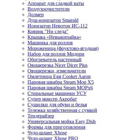
Аппарат для сладкой ваты
Воздухоочистители
Долмер
Душ-ионизатор Smarald
Ионизатор Невотон ИС-112
Коврик "Ни следа"
Крышка «Невыкипайка»
Машинка для роллов
Мороженица (фруктово-ягодная)
Набор для роллов Мидори
Обогреватель настенный
Овощерезка Nicer Dicer Plus
Овощерезки, измельчители
Омлетница Egg Сooker Aaron
Паровая швабра Steam Mop X5
Паровая швабра Steam MOPх6
Стиральные машинки УСУ
Супер миксер Акробат
Сушилки для обуви и белья
Тележка хозяйственная с сумкой
Тендерайзер
Универсальная мойка Easy Dish
Формы для приготовления
Чудо-шланг Xhose
Чудо-шланг Xhose PRO