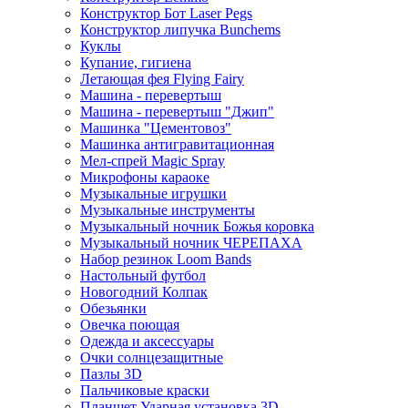
Конструктор Бот Laser Pegs
Конструктор липучка Bunchems
Куклы
Купание, гигиена
Летающая фея Flying Fairy
Машина - перевертыш
Машина - перевертыш "Джип"
Машинка "Цементовоз"
Машинка антигравитационная
Мел-спрей Magic Spray
Микрофоны караоке
Музыкальные игрушки
Музыкальные инструменты
Музыкальный ночник Божья коровка
Музыкальный ночник ЧЕРЕПАХА
Набор резинок Loom Bands
Настольный футбол
Новогодний Колпак
Обезьянки
Овечка поющая
Одежда и аксессуары
Очки солнцезащитные
Пазлы 3D
Пальчиковые краски
Планшет Ударная установка 3D