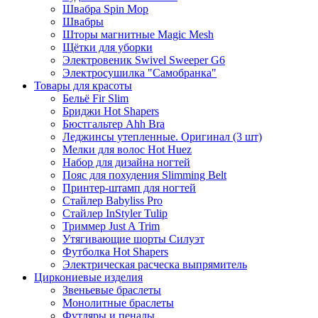
Швабра Spin Mop
Швабры
Шторы магнитные Magic Mesh
Щётки для уборки
Электровеник Swivel Sweeper G6
Электросушилка "Самобранка"
Товары для красоты
Бельё Fir Slim
Бриджи Hot Shapers
Бюстгальтер Ahh Bra
Леджинсы утепленные. Оригинал (3 шт)
Мелки для волос Hot Huez
Набор для дизайна ногтей
Пояс для похудения Slimming Belt
Принтер-штамп для ногтей
Стайлер Babyliss Pro
Стайлер InStyler Tulip
Триммер Just A Trim
Утягивающие шорты Силуэт
Футболка Hot Shapers
Электрическая расческа выпрямитель
Циркониевые изделия
Звеньевые браслеты
Монолитные браслеты
Футляры и пеналы