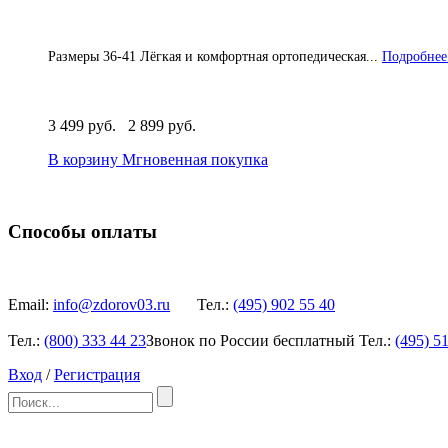
Размеры 36-41 Лёгкая и комфортная ортопедическая...
Подробнее.
3 499 руб.
2 899 руб.
В корзину
Мгновенная покупка
Способы оплаты
Email:
info@zdorov03.ru
Тел.:
(495)
902 55 40
Тел.:
(800)
333 44 23
Звонок по России бесплатный
Тел.:
(495)
51
Вход
/
Регистрация