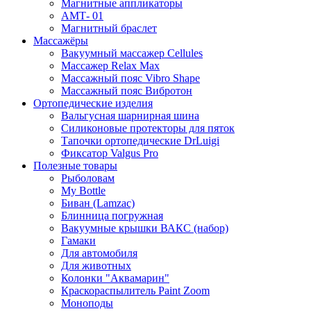
Магнитные аппликаторы
АМТ- 01
Магнитный браслет
Массажёры
Вакуумный массажер Cellules
Массажер Relax Max
Массажный пояс Vibro Shape
Массажный пояс Вибротон
Ортопедические изделия
Вальгусная шарнирная шина
Силиконовые протекторы для пяток
Тапочки ортопедические DrLuigi
Фиксатор Valgus Pro
Полезные товары
Рыболовам
My Bottle
Биван (Lamzac)
Блинница погружная
Вакуумные крышки ВАКС (набор)
Гамаки
Для автомобиля
Для животных
Колонки "Аквамарин"
Краскораспылитель Paint Zoom
Моноподы