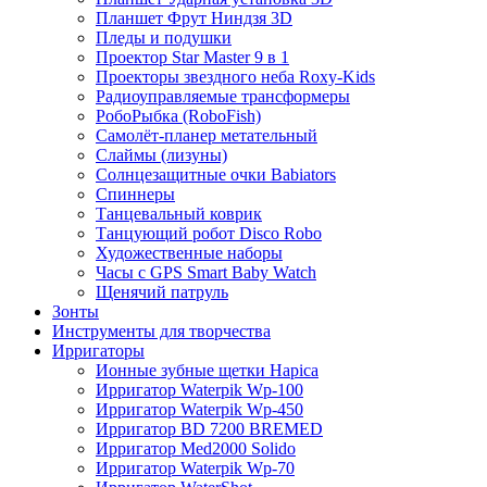
Планшет Фрут Ниндзя 3D
Пледы и подушки
Проектор Star Master 9 в 1
Проекторы звездного неба Roxy-Kids
Радиоуправляемые трансформеры
РобоРыбка (RoboFish)
Самолёт-планер метательный
Слаймы (лизуны)
Солнцезащитные очки Babiators
Спиннеры
Танцевальный коврик
Танцующий робот Disco Robo
Художественные наборы
Часы с GPS Smart Baby Watch
Щенячий патруль
Зонты
Инструменты для творчества
Ирригаторы
Ионные зубные щетки Hapica
Ирригатор Waterpik Wp-100
Ирригатор Waterpik Wp-450
Ирригатор BD 7200 BREMED
Ирригатор Med2000 Solido
Ирригатор Waterpik Wp-70