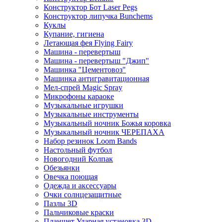
Конструктор Бот Laser Pegs
Конструктор липучка Bunchems
Куклы
Купание, гигиена
Летающая фея Flying Fairy
Машина - перевертыш
Машина - перевертыш "Джип"
Машинка "Цементовоз"
Машинка антигравитационная
Мел-спрей Magic Spray
Микрофоны караоке
Музыкальные игрушки
Музыкальные инструменты
Музыкальный ночник Божья коровка
Музыкальный ночник ЧЕРЕПАХА
Набор резинок Loom Bands
Настольный футбол
Новогодний Колпак
Обезьянки
Овечка поющая
Одежда и аксессуары
Очки солнцезащитные
Пазлы 3D
Пальчиковые краски
Планшет Ударная установка 3D