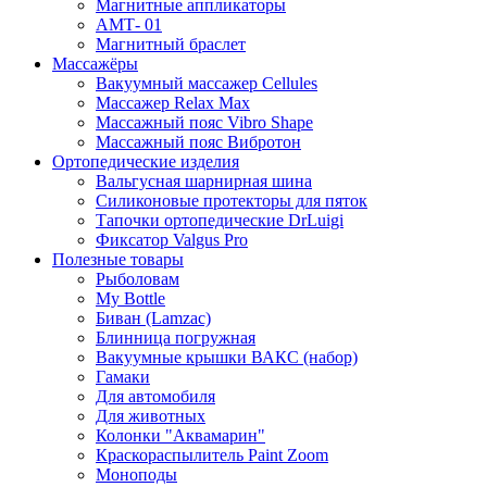
Магнитные аппликаторы
АМТ- 01
Магнитный браслет
Массажёры
Вакуумный массажер Cellules
Массажер Relax Max
Массажный пояс Vibro Shape
Массажный пояс Вибротон
Ортопедические изделия
Вальгусная шарнирная шина
Силиконовые протекторы для пяток
Тапочки ортопедические DrLuigi
Фиксатор Valgus Pro
Полезные товары
Рыболовам
My Bottle
Биван (Lamzac)
Блинница погружная
Вакуумные крышки ВАКС (набор)
Гамаки
Для автомобиля
Для животных
Колонки "Аквамарин"
Краскораспылитель Paint Zoom
Моноподы