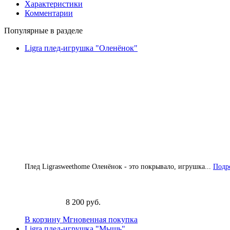
Характеристики
Комментарии
Популярные в разделе
Ligra плед-игрушка "Оленёнок"
Плед Ligrasweethome Оленёнок - это покрывало, игрушка...
Подро
8 200 руб.
В корзину
Мгновенная покупка
Ligra плед-игрушка "Мышь"