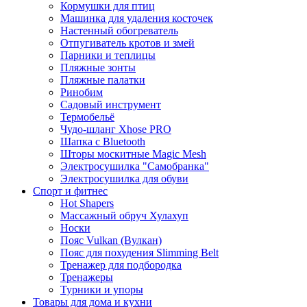
Кормушки для птиц
Машинка для удаления косточек
Настенный обогреватель
Отпугиватель кротов и змей
Парники и теплицы
Пляжные зонты
Пляжные палатки
Ринобим
Садовый инструмент
Термобельё
Чудо-шланг Xhose PRO
Шапка с Bluetooth
Шторы москитные Magic Mesh
Электросушилка "Самобранка"
Электросушилка для обуви
Спорт и фитнес
Hot Shapers
Массажный обруч Хулахуп
Носки
Пояс Vulkan (Вулкан)
Пояс для похудения Slimming Belt
Тренажер для подбородка
Тренажеры
Турники и упоры
Товары для дома и кухни