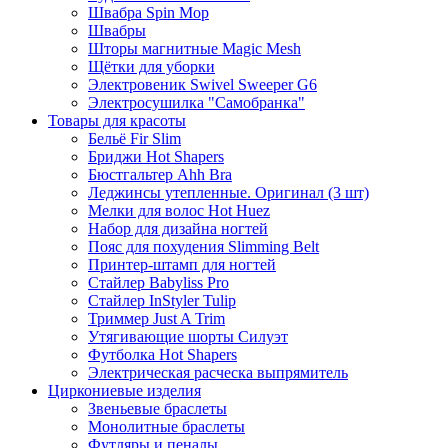
Швабра Spin Mop
Швабры
Шторы магнитные Magic Mesh
Щётки для уборки
Электровеник Swivel Sweeper G6
Электросушилка "Самобранка"
Товары для красоты
Бельё Fir Slim
Бриджи Hot Shapers
Бюстгальтер Ahh Bra
Леджинсы утепленные. Оригинал (3 шт)
Мелки для волос Hot Huez
Набор для дизайна ногтей
Пояс для похудения Slimming Belt
Принтер-штамп для ногтей
Стайлер Babyliss Pro
Стайлер InStyler Tulip
Триммер Just A Trim
Утягивающие шорты Силуэт
Футболка Hot Shapers
Электрическая расческа выпрямитель
Циркониевые изделия
Звеньевые браслеты
Монолитные браслеты
Футляры и пеналы