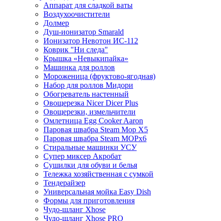
Аппарат для сладкой ваты
Воздухоочистители
Долмер
Душ-ионизатор Smarald
Ионизатор Невотон ИС-112
Коврик "Ни следа"
Крышка «Невыкипайка»
Машинка для роллов
Мороженица (фруктово-ягодная)
Набор для роллов Мидори
Обогреватель настенный
Овощерезка Nicer Dicer Plus
Овощерезки, измельчители
Омлетница Egg Сooker Aaron
Паровая швабра Steam Mop X5
Паровая швабра Steam MOPх6
Стиральные машинки УСУ
Супер миксер Акробат
Сушилки для обуви и белья
Тележка хозяйственная с сумкой
Тендерайзер
Универсальная мойка Easy Dish
Формы для приготовления
Чудо-шланг Xhose
Чудо-шланг Xhose PRO