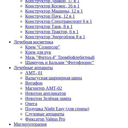
Конструктор Дракон, 57 в 1
Конструктор Космос, 16 в 1
Конструктор Машины, 12 в 1
Конструктор Паук, 12 в 1
Конструктор Спецтранспорт 6 в 1
Конструктор Танк, 8 в 1
Конструктор Трактор, 6 в 1
Конструктор Энергоблок 8 в 1
Лечебная косметика
Крем "Солипсор"
Крем для рук
Мазь "Фитол-4" Тромбофлебитный
Шампунь и Бальзам "Фитофлорис"
Лечебные аппараты
АМТ- 01
Вальгусная шарнирная шина
Витафон
Магнитер АМТ-02
Невотон аппликатор
Невотон Зелёная лампа
Онега
Подушка Night Easy (для спины)
Слуховые аппараты
Фиксатор Valgus Pro
Магнитотерапия