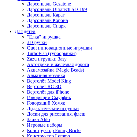
Дарсонваль Gezatone
Дарсонваль Ultratech SD-199
Дарсонваль Карат
Дарсонваль Корона
Дарсонваль Спарк
Для детей
"Елка" игрушка
3D ручки
Quut инновационные игрушки
TurboFish (турборыбки)
Zazu игрушки Зазу
Автотреки и железная дорога
Аквамозайка (Magic Beads)
Алмазная мозаика
Вертолёт Model King
Вертолёт RC 3D
Вертолёт для iPhone
Говорящий Смурфик
Говорящий Хомяк
Дидактические игрушки
Доски для рисования, флеш
Зайка Alilo
Игровые наборы
Конструктор Funny Bricks
Конструктор Lemmo