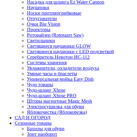
Насадка для шланга Ez Water Cannon
Наушники
Носки противогрибковые
Отпугиватели
Очки Big Vision
Проекторы
Роторайзер (Rotorazer Saw)
Светильники
Светящиеся наушники GLOW
Светящиеся наушники с LED подсветкой
Серебритель Невотон ИС-112
Системы хранения
Увлажнители, охладители воздуха
Умные часы и браслеты
Универсальная мойка Easy Dish
Чудо товары
Чудо-шланг Xhose
Чудо-шланг Xhose PRO
Шторы магнитные Magic Mesh
Электросушилка для обуви
Яблокочистка (Яблокорезка)
САД И ОГОРОД
Сезонные товары
Бахилы для обуви
Зонт наоборот