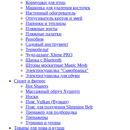
Кормушки для птиц
Машинка для удаления косточек
Настенный обогреватель
Отпугиватель кротов и змей
Парники и теплицы
Пляжные зонты
Пляжные палатки
Ринобим
Садовый инструмент
Термобельё
Чудо-шланг Xhose PRO
Шапка с Bluetooth
Шторы москитные Magic Mesh
Электросушилка "Самобранка"
Электросушилка для обуви
Спорт и фитнес
Hot Shapers
Массажный обруч Хулахуп
Носки
Пояс Vulkan (Вулкан)
Пояс для похудения Slimming Belt
Тренажер для подбородка
Тренажеры
Турники и упоры
Товары для дома и кухни