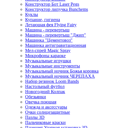
Конструктор Бот Laser Pegs
Конструктор липучка Bunchems
Куклы
Купание, гигиена
Летающая фея Flying Fairy
Машина - перевертыш
Машина - перевертыш "Джип"
Машинка "Цементовоз"
Машинка антигравитационная
Мел-спрей Magic Spray
Микрофоны караоке
Музыкальные игрушки
Музыкальные инструменты
Музыкальный ночник Божья коровка
Музыкальный ночник ЧЕРЕПАХА
Набор резинок Loom Bands
Настольный футбол
Новогодний Колпак
Обезьянки
Овечка поющая
Одежда и аксессуары
Очки солнцезащитные
Пазлы 3D
Пальчиковые краски
Планшет Ударная установка 3D