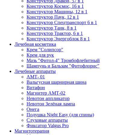
Конструктор Дракон, 57 в 1
Конструктор Космос, 16 в 1
Конструктор Машины, 12 в 1
Конструктор Паук, 12 в 1
Конструктор Спецтранспорт 6 в 1
Конструктор Танк, 8 в 1
Конструктор Трактор, 6 в 1
Конструктор Энергоблок 8 в 1
Лечебная косметика
Крем "Солипсор"
Крем для рук
Мазь "Фитол-4" Тромбофлебитный
Шампунь и Бальзам "Фитофлорис"
Лечебные аппараты
АМТ- 01
Вальгусная шарнирная шина
Витафон
Магнитер АМТ-02
Невотон аппликатор
Невотон Зелёная лампа
Онега
Подушка Night Easy (для спины)
Слуховые аппараты
Фиксатор Valgus Pro
Магнитотерапия