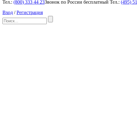
Тел.:
(800)
333 44 23
Звонок по России бесплатный
Тел.:
(495)
51
Вход
/
Регистрация