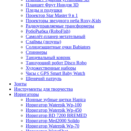
Планшет Фрут Ниндзя 3D
Пледы и подушки
Проектор Star Master 9 в 1
Проекторы звездного неба Roxy-Kids
Радиоуправляемые трансформеры
РобоРыбка (RoboFish)
Самолёт-планер метательный
Слаймы (лизуны)
Солнцезащитные очки Babiators
Спиннеры
Танцевальный коврик
Танцующий робот Disco Robo
Художественные наборы
Часы с GPS Smart Baby Watch
Щенячий патруль
Зонты
Инструменты для творчества
Ирригаторы
Ионные зубные щетки Hapica
Ирригатор Waterpik Wp-100
Ирригатор Waterpik Wp-450
Ирригатор BD 7200 BREMED
Ирригатор Med2000 Solido
Ирригатор Waterpik Wp-70