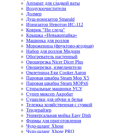
Аппарат для сладкой ваты
Воздухоочистители
Долмер
Душ-ионизатор Smarald
Ионизатор Невотон ИС-112
Коврик "Ни следа"
Крышка «Невыкипайка»
Машинка для роллов
Мороженица (фруктово-ягодная)
Набор для роллов Мидори
Обогреватель настенный
Овощерезка Nicer Dicer Plus
Овощерезки, измельчители
Омлетница Egg Сooker Aaron
Паровая швабра Steam Mop X5
Паровая швабра Steam MOPх6
Стиральные машинки УСУ
Супер миксер Акробат
Сушилки для обуви и белья
Тележка хозяйственная с сумкой
Тендерайзер
Универсальная мойка Easy Dish
Формы для приготовления
Чудо-шланг Xhose
Чудо-шланг Xhose PRO