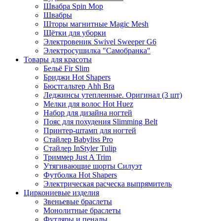
Швабра Spin Mop
Швабры
Шторы магнитные Magic Mesh
Щётки для уборки
Электровеник Swivel Sweeper G6
Электросушилка "Самобранка"
Товары для красоты
Бельё Fir Slim
Бриджи Hot Shapers
Бюстгальтер Ahh Bra
Леджинсы утепленные. Оригинал (3 шт)
Мелки для волос Hot Huez
Набор для дизайна ногтей
Пояс для похудения Slimming Belt
Принтер-штамп для ногтей
Стайлер Babyliss Pro
Стайлер InStyler Tulip
Триммер Just A Trim
Утягивающие шорты Силуэт
Футболка Hot Shapers
Электрическая расческа выпрямитель
Циркониевые изделия
Звеньевые браслеты
Монолитные браслеты
Футляры и пеналы