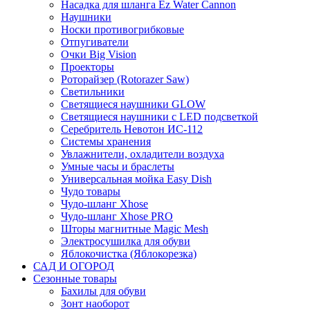
Насадка для шланга Ez Water Cannon
Наушники
Носки противогрибковые
Отпугиватели
Очки Big Vision
Проекторы
Роторайзер (Rotorazer Saw)
Светильники
Светящиеся наушники GLOW
Светящиеся наушники с LED подсветкой
Серебритель Невотон ИС-112
Системы хранения
Увлажнители, охладители воздуха
Умные часы и браслеты
Универсальная мойка Easy Dish
Чудо товары
Чудо-шланг Xhose
Чудо-шланг Xhose PRO
Шторы магнитные Magic Mesh
Электросушилка для обуви
Яблокочистка (Яблокорезка)
САД И ОГОРОД
Сезонные товары
Бахилы для обуви
Зонт наоборот