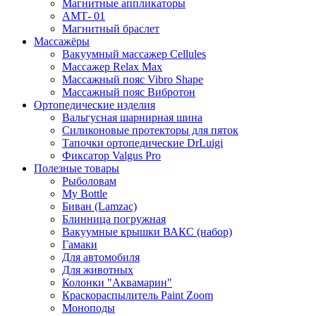
Магнитные аппликаторы
АМТ- 01
Магнитный браслет
Массажёры
Вакуумный массажер Cellules
Массажер Relax Max
Массажный пояс Vibro Shape
Массажный пояс Вибротон
Ортопедические изделия
Вальгусная шарнирная шина
Силиконовые протекторы для пяток
Тапочки ортопедические DrLuigi
Фиксатор Valgus Pro
Полезные товары
Рыболовам
My Bottle
Биван (Lamzac)
Блинница погружная
Вакуумные крышки ВАКС (набор)
Гамаки
Для автомобиля
Для животных
Колонки "Аквамарин"
Краскораспылитель Paint Zoom
Моноподы