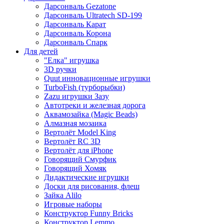
Дарсонваль Gezatone
Дарсонваль Ultratech SD-199
Дарсонваль Карат
Дарсонваль Корона
Дарсонваль Спарк
Для детей
"Елка" игрушка
3D ручки
Quut инновационные игрушки
TurboFish (турборыбки)
Zazu игрушки Зазу
Автотреки и железная дорога
Аквамозайка (Magic Beads)
Алмазная мозаика
Вертолёт Model King
Вертолёт RC 3D
Вертолёт для iPhone
Говорящий Смурфик
Говорящий Хомяк
Дидактические игрушки
Доски для рисования, флеш
Зайка Alilo
Игровые наборы
Конструктор Funny Bricks
Конструктор Lemmo