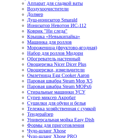
Аппарат для сладкой ваты
Воздухоочистители
Долмер
Душ-ионизатор Smarald
Ионизатор Невотон ИС-112
Коврик "Ни следа"
Крышка «Невыкипайка»
Машинка для роллов
Мороженица (фруктово-ягодная)
Набор для роллов Мидори
Обогреватель настенный
Овощерезка Nicer Dicer Plus
Овощерезки, измельчители
Омлетница Egg Сooker Aaron
Паровая швабра Steam Mop X5
Паровая швабра Steam MOPх6
Стиральные машинки УСУ
Супер миксер Акробат
Сушилки для обуви и белья
Тележка хозяйственная с сумкой
Тендерайзер
Универсальная мойка Easy Dish
Формы для приготовления
Чудо-шланг Xhose
Чудо-шланг Xhose PRO