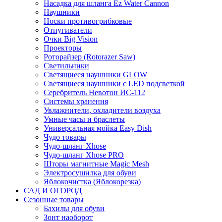
Насадка для шланга Ez Water Cannon
Наушники
Носки противогрибковые
Отпугиватели
Очки Big Vision
Проекторы
Роторайзер (Rotorazer Saw)
Светильники
Светящиеся наушники GLOW
Светящиеся наушники с LED подсветкой
Серебритель Невотон ИС-112
Системы хранения
Увлажнители, охладители воздуха
Умные часы и браслеты
Универсальная мойка Easy Dish
Чудо товары
Чудо-шланг Xhose
Чудо-шланг Xhose PRO
Шторы магнитные Magic Mesh
Электросушилка для обуви
Яблокочистка (Яблокорезка)
САД И ОГОРОД
Сезонные товары
Бахилы для обуви
Зонт наоборот