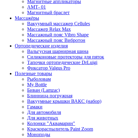
Магнитные аппликаторы
АМТ- 01
Магнитный браслет
Массажёры
Вакуумный массажер Cellules
Массажер Relax Max
Массажный пояс Vibro Shape
Массажный пояс Вибротон
Ортопедические изделия
Вальгусная шарнирная шина
Силиконовые протекторы для пяток
Тапочки ортопедические DrLuigi
Фиксатор Valgus Pro
Полезные товары
Рыболовам
My Bottle
Биван (Lamzac)
Блинница погружная
Вакуумные крышки ВАКС (набор)
Гамаки
Для автомобиля
Для животных
Колонки "Аквамарин"
Краскораспылитель Paint Zoom
Моноподы