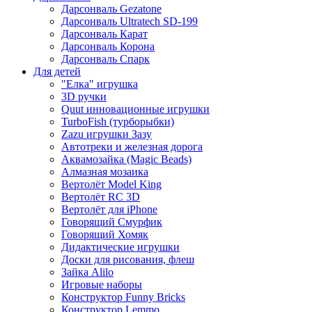
Дарсонваль Gezatone
Дарсонваль Ultratech SD-199
Дарсонваль Карат
Дарсонваль Корона
Дарсонваль Спарк
Для детей
"Елка" игрушка
3D ручки
Quut инновационные игрушки
TurboFish (турборыбки)
Zazu игрушки Зазу
Автотреки и железная дорога
Аквамозайка (Magic Beads)
Алмазная мозаика
Вертолёт Model King
Вертолёт RC 3D
Вертолёт для iPhone
Говорящий Смурфик
Говорящий Хомяк
Дидактические игрушки
Доски для рисования, флеш
Зайка Alilo
Игровые наборы
Конструктор Funny Bricks
Конструктор Lemmo