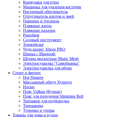
Кормушки для птиц
Машинка для удаления косточек
Настенный обогреватель
Отпугиватель кротов и змей
Парники и теплицы
Пляжные зонты
Пляжные палатки
Ринобим
Садовый инструмент
Термобельё
Чудо-шланг Xhose PRO
Шапка с Bluetooth
Шторы москитные Magic Mesh
Электросушилка "Самобранка"
Электросушилка для обуви
Спорт и фитнес
Hot Shapers
Массажный обруч Хулахуп
Носки
Пояс Vulkan (Вулкан)
Пояс для похудения Slimming Belt
Тренажер для подбородка
Тренажеры
Турники и упоры
Товары для дома и кухни