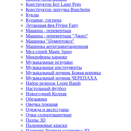
Конструктор Бот Laser Pegs
Конструктор липучка Bunchems
Куклы
Купание, гигиена
Летающая фея Flying Fairy
Машина - перевертыш
Машина - перевертыш "Джип"
Машинка "Цементовоз"
Машинка антигравитационная
Мел-спрей Magic Spray
Микрофоны караоке
Музыкальные игрушки
Музыкальные инструменты
Музыкальный ночник Божья коровка
Музыкальный ночник ЧЕРЕПАХА
Набор резинок Loom Bands
Настольный футбол
Новогодний Колпак
Обезьянки
Овечка поющая
Одежда и аксессуары
Очки солнцезащитные
Пазлы 3D
Пальчиковые краски
Планшет Ударная установка 3D