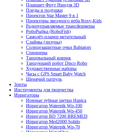
Планшет Фрут Ниндзя 3D
Пледы и подушки
Проектор Star Master 9 в 1
Проекторы звездного неба Roxy-Kids
Радиоуправляемые трансформеры
РобоРыбка (RoboFish)
Самолёт-планер метательный
Слаймы (лизуны)
Солнцезащитные очки Babiators
Спиннеры
Танцевальный коврик
Танцующий робот Disco Robo
Художественные наборы
Часы с GPS Smart Baby Watch
Щенячий патруль
Зонты
Инструменты для творчества
Ирригаторы
Ионные зубные щетки Hapica
Ирригатор Waterpik Wp-100
Ирригатор Waterpik Wp-450
Ирригатор BD 7200 BREMED
Ирригатор Med2000 Solido
Ирригатор Waterpik Wp-70