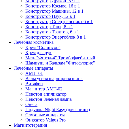
Конструктор Дракон, 57 в 1
Конструктор Космос, 16 в 1
Конструктор Машины, 12 в 1
Конструктор Паук, 12 в 1
Конструктор Спецтранспорт 6 в 1
Конструктор Танк, 8 в 1
Конструктор Трактор, 6 в 1
Конструктор Энергоблок 8 в 1
Лечебная косметика
Крем "Солипсор"
Крем для рук
Мазь "Фитол-4" Тромбофлебитный
Шампунь и Бальзам "Фитофлорис"
Лечебные аппараты
АМТ- 01
Вальгусная шарнирная шина
Витафон
Магнитер АМТ-02
Невотон аппликатор
Невотон Зелёная лампа
Онега
Подушка Night Easy (для спины)
Слуховые аппараты
Фиксатор Valgus Pro
Магнитотерапия