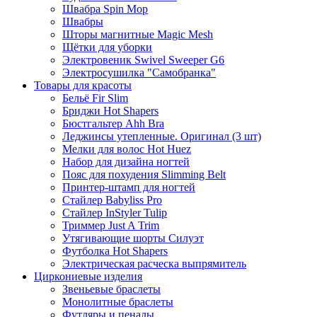
Швабра Spin Mop
Швабры
Шторы магнитные Magic Mesh
Щётки для уборки
Электровеник Swivel Sweeper G6
Электросушилка "Самобранка"
Товары для красоты
Бельё Fir Slim
Бриджи Hot Shapers
Бюстгальтер Ahh Bra
Леджинсы утепленные. Оригинал (3 шт)
Мелки для волос Hot Huez
Набор для дизайна ногтей
Пояс для похудения Slimming Belt
Принтер-штамп для ногтей
Стайлер Babyliss Pro
Стайлер InStyler Tulip
Триммер Just A Trim
Утягивающие шорты Силуэт
Футболка Hot Shapers
Электрическая расческа выпрямитель
Циркониевые изделия
Звеньевые браслеты
Монолитные браслеты
Футляры и пеналы