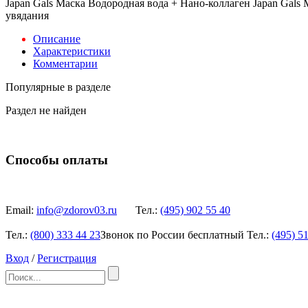
Japan Gals Маска Водородная вода + Нано-коллаген Japan Gals
увядания
Описание
Характеристики
Комментарии
Популярные в разделе
Раздел не найден
Способы оплаты
Email:
info@zdorov03.ru
Тел.:
(495)
902 55 40
Тел.:
(800)
333 44 23
Звонок по России бесплатный
Тел.:
(495)
51
Вход
/
Регистрация