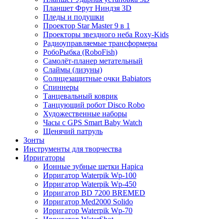
Планшет Фрут Ниндзя 3D
Пледы и подушки
Проектор Star Master 9 в 1
Проекторы звездного неба Roxy-Kids
Радиоуправляемые трансформеры
РобоРыбка (RoboFish)
Самолёт-планер метательный
Слаймы (лизуны)
Солнцезащитные очки Babiators
Спиннеры
Танцевальный коврик
Танцующий робот Disco Robo
Художественные наборы
Часы с GPS Smart Baby Watch
Щенячий патруль
Зонты
Инструменты для творчества
Ирригаторы
Ионные зубные щетки Hapica
Ирригатор Waterpik Wp-100
Ирригатор Waterpik Wp-450
Ирригатор BD 7200 BREMED
Ирригатор Med2000 Solido
Ирригатор Waterpik Wp-70