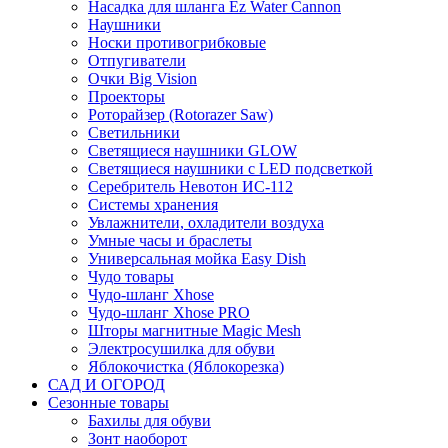
Насадка для шланга Ez Water Cannon
Наушники
Носки противогрибковые
Отпугиватели
Очки Big Vision
Проекторы
Роторайзер (Rotorazer Saw)
Светильники
Светящиеся наушники GLOW
Светящиеся наушники с LED подсветкой
Серебритель Невотон ИС-112
Системы хранения
Увлажнители, охладители воздуха
Умные часы и браслеты
Универсальная мойка Easy Dish
Чудо товары
Чудо-шланг Xhose
Чудо-шланг Xhose PRO
Шторы магнитные Magic Mesh
Электросушилка для обуви
Яблокочистка (Яблокорезка)
САД И ОГОРОД
Сезонные товары
Бахилы для обуви
Зонт наоборот