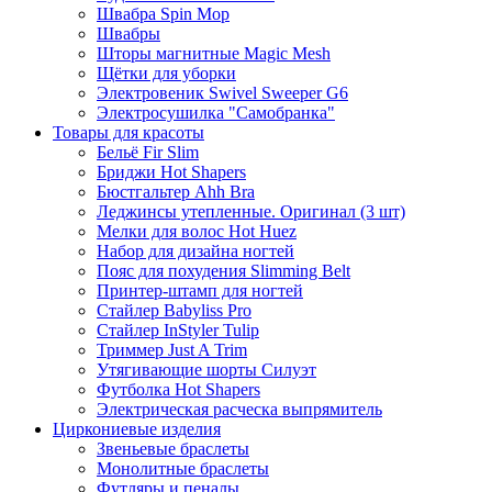
Швабра Spin Mop
Швабры
Шторы магнитные Magic Mesh
Щётки для уборки
Электровеник Swivel Sweeper G6
Электросушилка "Самобранка"
Товары для красоты
Бельё Fir Slim
Бриджи Hot Shapers
Бюстгальтер Ahh Bra
Леджинсы утепленные. Оригинал (3 шт)
Мелки для волос Hot Huez
Набор для дизайна ногтей
Пояс для похудения Slimming Belt
Принтер-штамп для ногтей
Стайлер Babyliss Pro
Стайлер InStyler Tulip
Триммер Just A Trim
Утягивающие шорты Силуэт
Футболка Hot Shapers
Электрическая расческа выпрямитель
Циркониевые изделия
Звеньевые браслеты
Монолитные браслеты
Футляры и пеналы