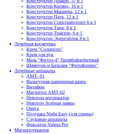
Конструктор Дракон, 57 в 1
Конструктор Космос, 16 в 1
Конструктор Машины, 12 в 1
Конструктор Паук, 12 в 1
Конструктор Спецтранспорт 6 в 1
Конструктор Танк, 8 в 1
Конструктор Трактор, 6 в 1
Конструктор Энергоблок 8 в 1
Лечебная косметика
Крем "Солипсор"
Крем для рук
Мазь "Фитол-4" Тромбофлебитный
Шампунь и Бальзам "Фитофлорис"
Лечебные аппараты
АМТ- 01
Вальгусная шарнирная шина
Витафон
Магнитер АМТ-02
Невотон аппликатор
Невотон Зелёная лампа
Онега
Подушка Night Easy (для спины)
Слуховые аппараты
Фиксатор Valgus Pro
Магнитотерапия