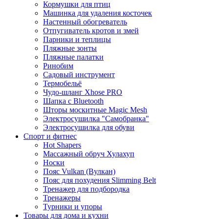
Кормушки для птиц
Машинка для удаления косточек
Настенный обогреватель
Отпугиватель кротов и змей
Парники и теплицы
Пляжные зонты
Пляжные палатки
Ринобим
Садовый инструмент
Термобельё
Чудо-шланг Xhose PRO
Шапка с Bluetooth
Шторы москитные Magic Mesh
Электросушилка "Самобранка"
Электросушилка для обуви
Спорт и фитнес
Hot Shapers
Массажный обруч Хулахуп
Носки
Пояс Vulkan (Вулкан)
Пояс для похудения Slimming Belt
Тренажер для подбородка
Тренажеры
Турники и упоры
Товары для дома и кухни