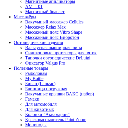
Магнитные аппликаторы
АМТ- 01
Магнитный браслет
Массажёры
Вакуумный массажер Cellules
Массажер Relax Max
Массажный пояс Vibro Shape
Массажный пояс Вибротон
Ортопедические изделия
Вальгусная шарнирная шина
Силиконовые протекторы для пяток
Тапочки ортопедические DrLuigi
Фиксатор Valgus Pro
Полезные товары
Рыболовам
My Bottle
Биван (Lamzac)
Блинница погружная
Вакуумные крышки ВАКС (набор)
Гамаки
Для автомобиля
Для животных
Колонки "Аквамарин"
Краскораспылитель Paint Zoom
Моноподы