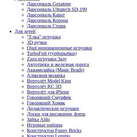
Дарсонваль Gezatone
Дарсонваль Ultratech SD-199
Дарсонваль Карат
Дарсонваль Корона
Дарсонваль Спарк
Для детей
"Елка" игрушка
3D ручки
Quut инновационные игрушки
TurboFish (турборыбки)
Zazu игрушки Зазу
Автотреки и железная дорога
Аквамозайка (Magic Beads)
Алмазная мозаика
Вертолёт Model King
Вертолёт RC 3D
Вертолёт для iPhone
Говорящий Смурфик
Говорящий Хомяк
Дидактические игрушки
Доски для рисования, флеш
Зайка Alilo
Игровые наборы
Конструктор Funny Bricks
Конструктор Lemmo