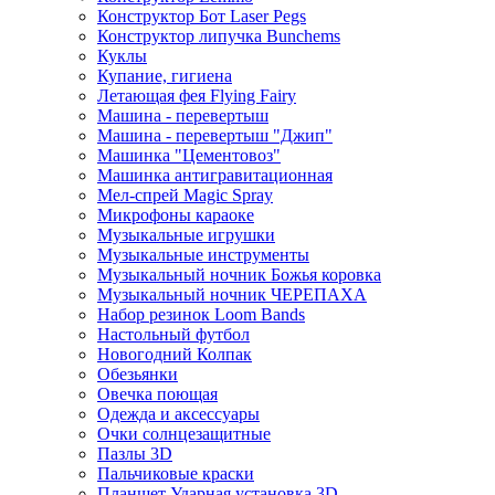
Конструктор Бот Laser Pegs
Конструктор липучка Bunchems
Куклы
Купание, гигиена
Летающая фея Flying Fairy
Машина - перевертыш
Машина - перевертыш "Джип"
Машинка "Цементовоз"
Машинка антигравитационная
Мел-спрей Magic Spray
Микрофоны караоке
Музыкальные игрушки
Музыкальные инструменты
Музыкальный ночник Божья коровка
Музыкальный ночник ЧЕРЕПАХА
Набор резинок Loom Bands
Настольный футбол
Новогодний Колпак
Обезьянки
Овечка поющая
Одежда и аксессуары
Очки солнцезащитные
Пазлы 3D
Пальчиковые краски
Планшет Ударная установка 3D