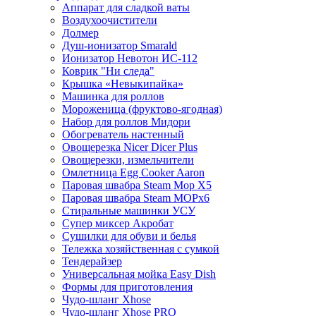
Аппарат для сладкой ваты
Воздухоочистители
Долмер
Душ-ионизатор Smarald
Ионизатор Невотон ИС-112
Коврик "Ни следа"
Крышка «Невыкипайка»
Машинка для роллов
Мороженица (фруктово-ягодная)
Набор для роллов Мидори
Обогреватель настенный
Овощерезка Nicer Dicer Plus
Овощерезки, измельчители
Омлетница Egg Сooker Aaron
Паровая швабра Steam Mop X5
Паровая швабра Steam MOPх6
Стиральные машинки УСУ
Супер миксер Акробат
Сушилки для обуви и белья
Тележка хозяйственная с сумкой
Тендерайзер
Универсальная мойка Easy Dish
Формы для приготовления
Чудо-шланг Xhose
Чудо-шланг Xhose PRO