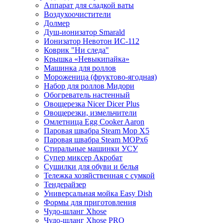
Аппарат для сладкой ваты
Воздухоочистители
Долмер
Душ-ионизатор Smarald
Ионизатор Невотон ИС-112
Коврик "Ни следа"
Крышка «Невыкипайка»
Машинка для роллов
Мороженица (фруктово-ягодная)
Набор для роллов Мидори
Обогреватель настенный
Овощерезка Nicer Dicer Plus
Овощерезки, измельчители
Омлетница Egg Сooker Aaron
Паровая швабра Steam Mop X5
Паровая швабра Steam MOPх6
Стиральные машинки УСУ
Супер миксер Акробат
Сушилки для обуви и белья
Тележка хозяйственная с сумкой
Тендерайзер
Универсальная мойка Easy Dish
Формы для приготовления
Чудо-шланг Xhose
Чудо-шланг Xhose PRO