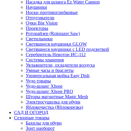
Насадка для шланга Ez Water Cannon
Наушники
Носки противогрибковые
Отпугиватели
Очки Big Vision
Проекторы
Роторайзер (Rotorazer Saw)
Светильники
Светящиеся наушники GLOW
Светящиеся наушники с LED подсветкой
Серебритель Невотон ИС-112
Системы хранения
Увлажнители, охладители воздуха
Умные часы и браслеты
Универсальная мойка Easy Dish
Чудо товары
Чудо-шланг Xhose
Чудо-шланг Xhose PRO
Шторы магнитные Magic Mesh
Электросушилка для обуви
Яблокочистка (Яблокорезка)
САД И ОГОРОД
Сезонные товары
Бахилы для обуви
Зонт наоборот