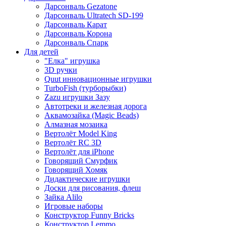
Дарсонваль Gezatone
Дарсонваль Ultratech SD-199
Дарсонваль Карат
Дарсонваль Корона
Дарсонваль Спарк
Для детей
"Елка" игрушка
3D ручки
Quut инновационные игрушки
TurboFish (турборыбки)
Zazu игрушки Зазу
Автотреки и железная дорога
Аквамозайка (Magic Beads)
Алмазная мозаика
Вертолёт Model King
Вертолёт RC 3D
Вертолёт для iPhone
Говорящий Смурфик
Говорящий Хомяк
Дидактические игрушки
Доски для рисования, флеш
Зайка Alilo
Игровые наборы
Конструктор Funny Bricks
Конструктор Lemmo