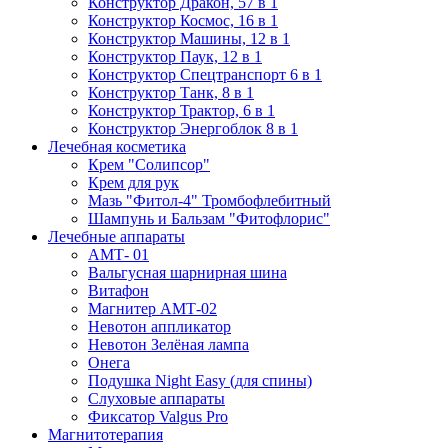
Конструктор Дракон, 57 в 1
Конструктор Космос, 16 в 1
Конструктор Машины, 12 в 1
Конструктор Паук, 12 в 1
Конструктор Спецтранспорт 6 в 1
Конструктор Танк, 8 в 1
Конструктор Трактор, 6 в 1
Конструктор Энергоблок 8 в 1
Лечебная косметика
Крем "Солипсор"
Крем для рук
Мазь "Фитол-4" Тромбофлебитный
Шампунь и Бальзам "Фитофлорис"
Лечебные аппараты
АМТ- 01
Вальгусная шарнирная шина
Витафон
Магнитер АМТ-02
Невотон аппликатор
Невотон Зелёная лампа
Онега
Подушка Night Easy (для спины)
Слуховые аппараты
Фиксатор Valgus Pro
Магнитотерапия