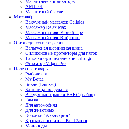
Магнитные аппликаторы
АМТ- 01
Магнитный браслет
Массажёры
Вакуумный массажер Cellules
Массажер Relax Max
Массажный пояс Vibro Shape
Массажный пояс Вибротон
Ортопедические изделия
Вальгусная шарнирная шина
Силиконовые протекторы для пяток
Тапочки ортопедические DrLuigi
Фиксатор Valgus Pro
Полезные товары
Рыболовам
My Bottle
Биван (Lamzac)
Блинница погружная
Вакуумные крышки ВАКС (набор)
Гамаки
Для автомобиля
Для животных
Колонки "Аквамарин"
Краскораспылитель Paint Zoom
Моноподы