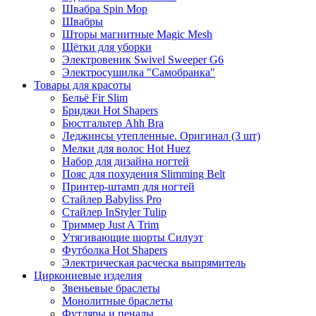
Швабра Spin Mop
Швабры
Шторы магнитные Magic Mesh
Щётки для уборки
Электровеник Swivel Sweeper G6
Электросушилка "Самобранка"
Товары для красоты
Бельё Fir Slim
Бриджи Hot Shapers
Бюстгальтер Ahh Bra
Леджинсы утепленные. Оригинал (3 шт)
Мелки для волос Hot Huez
Набор для дизайна ногтей
Пояс для похудения Slimming Belt
Принтер-штамп для ногтей
Стайлер Babyliss Pro
Стайлер InStyler Tulip
Триммер Just A Trim
Утягивающие шорты Силуэт
Футболка Hot Shapers
Электрическая расческа выпрямитель
Циркониевые изделия
Звеньевые браслеты
Монолитные браслеты
Футляры и пеналы