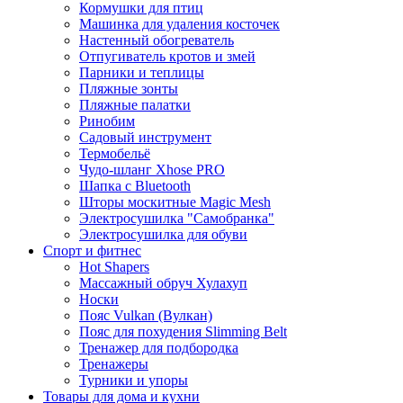
Кормушки для птиц
Машинка для удаления косточек
Настенный обогреватель
Отпугиватель кротов и змей
Парники и теплицы
Пляжные зонты
Пляжные палатки
Ринобим
Садовый инструмент
Термобельё
Чудо-шланг Xhose PRO
Шапка с Bluetooth
Шторы москитные Magic Mesh
Электросушилка "Самобранка"
Электросушилка для обуви
Спорт и фитнес
Hot Shapers
Массажный обруч Хулахуп
Носки
Пояс Vulkan (Вулкан)
Пояс для похудения Slimming Belt
Тренажер для подбородка
Тренажеры
Турники и упоры
Товары для дома и кухни