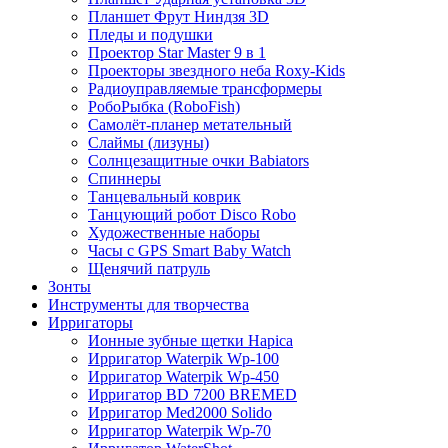
Планшет Фрут Ниндзя 3D
Пледы и подушки
Проектор Star Master 9 в 1
Проекторы звездного неба Roxy-Kids
Радиоуправляемые трансформеры
РобоРыбка (RoboFish)
Самолёт-планер метательный
Слаймы (лизуны)
Солнцезащитные очки Babiators
Спиннеры
Танцевальный коврик
Танцующий робот Disco Robo
Художественные наборы
Часы с GPS Smart Baby Watch
Щенячий патруль
Зонты
Инструменты для творчества
Ирригаторы
Ионные зубные щетки Hapica
Ирригатор Waterpik Wp-100
Ирригатор Waterpik Wp-450
Ирригатор BD 7200 BREMED
Ирригатор Med2000 Solido
Ирригатор Waterpik Wp-70