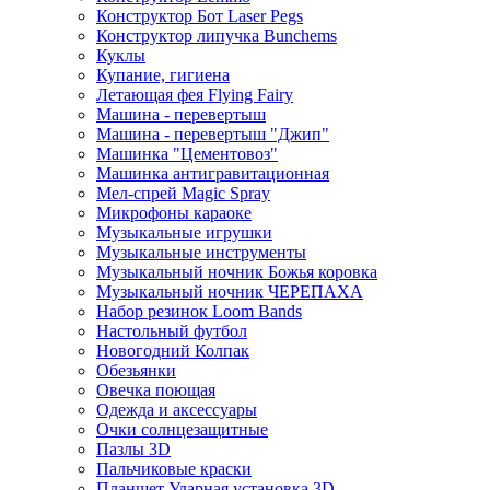
Конструктор Бот Laser Pegs
Конструктор липучка Bunchems
Куклы
Купание, гигиена
Летающая фея Flying Fairy
Машина - перевертыш
Машина - перевертыш "Джип"
Машинка "Цементовоз"
Машинка антигравитационная
Мел-спрей Magic Spray
Микрофоны караоке
Музыкальные игрушки
Музыкальные инструменты
Музыкальный ночник Божья коровка
Музыкальный ночник ЧЕРЕПАХА
Набор резинок Loom Bands
Настольный футбол
Новогодний Колпак
Обезьянки
Овечка поющая
Одежда и аксессуары
Очки солнцезащитные
Пазлы 3D
Пальчиковые краски
Планшет Ударная установка 3D