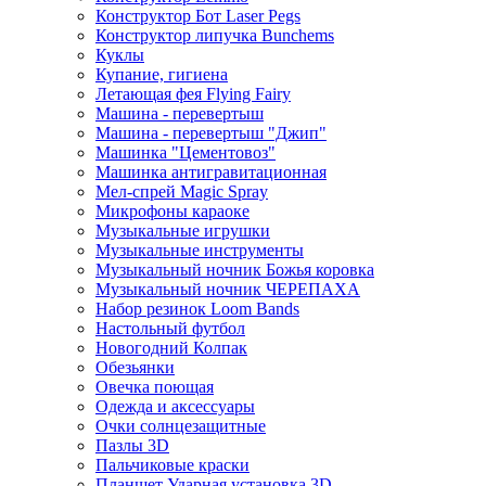
Конструктор Бот Laser Pegs
Конструктор липучка Bunchems
Куклы
Купание, гигиена
Летающая фея Flying Fairy
Машина - перевертыш
Машина - перевертыш "Джип"
Машинка "Цементовоз"
Машинка антигравитационная
Мел-спрей Magic Spray
Микрофоны караоке
Музыкальные игрушки
Музыкальные инструменты
Музыкальный ночник Божья коровка
Музыкальный ночник ЧЕРЕПАХА
Набор резинок Loom Bands
Настольный футбол
Новогодний Колпак
Обезьянки
Овечка поющая
Одежда и аксессуары
Очки солнцезащитные
Пазлы 3D
Пальчиковые краски
Планшет Ударная установка 3D