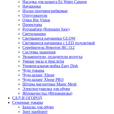
Насадка для шланга Ez Water Cannon
Наушники
Носки противогрибковые
Отпугиватели
Очки Big Vision
Проекторы
Роторайзер (Rotorazer Saw)
Светильники
Светящиеся наушники GLOW
Светящиеся наушники с LED подсветкой
Серебритель Невотон ИС-112
Системы хранения
Увлажнители, охладители воздуха
Умные часы и браслеты
Универсальная мойка Easy Dish
Чудо товары
Чудо-шланг Xhose
Чудо-шланг Xhose PRO
Шторы магнитные Magic Mesh
Электросушилка для обуви
Яблокочистка (Яблокорезка)
САД И ОГОРОД
Сезонные товары
Бахилы для обуви
Зонт наоборот