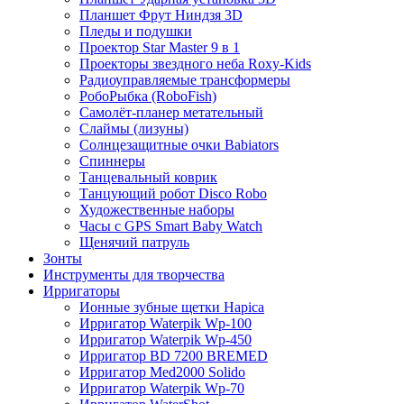
Планшет Фрут Ниндзя 3D
Пледы и подушки
Проектор Star Master 9 в 1
Проекторы звездного неба Roxy-Kids
Радиоуправляемые трансформеры
РобоРыбка (RoboFish)
Самолёт-планер метательный
Слаймы (лизуны)
Солнцезащитные очки Babiators
Спиннеры
Танцевальный коврик
Танцующий робот Disco Robo
Художественные наборы
Часы с GPS Smart Baby Watch
Щенячий патруль
Зонты
Инструменты для творчества
Ирригаторы
Ионные зубные щетки Hapica
Ирригатор Waterpik Wp-100
Ирригатор Waterpik Wp-450
Ирригатор BD 7200 BREMED
Ирригатор Med2000 Solido
Ирригатор Waterpik Wp-70