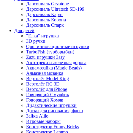
Дарсонваль Gezatone
Дарсонваль Ultratech SD-199
Дарсонваль Карат
Дарсонваль Корона
Дарсонваль Спарк
Для детей
"Елка" игрушка
3D ручки
Quut инновационные игрушки
TurboFish (турборыбки)
Zazu игрушки Зазу
Автотреки и железная дорога
Аквамозайка (Magic Beads)
Алмазная мозаика
Вертолёт Model King
Вертолёт RC 3D
Вертолёт для iPhone
Говорящий Смурфик
Говорящий Хомяк
Дидактические игрушки
Доски для рисования, флеш
Зайка Alilo
Игровые наборы
Конструктор Funny Bricks
Конструктор Lemmo