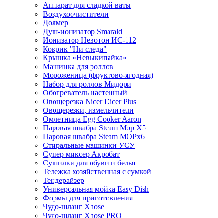
Аппарат для сладкой ваты
Воздухоочистители
Долмер
Душ-ионизатор Smarald
Ионизатор Невотон ИС-112
Коврик "Ни следа"
Крышка «Невыкипайка»
Машинка для роллов
Мороженица (фруктово-ягодная)
Набор для роллов Мидори
Обогреватель настенный
Овощерезка Nicer Dicer Plus
Овощерезки, измельчители
Омлетница Egg Сooker Aaron
Паровая швабра Steam Mop X5
Паровая швабра Steam MOPх6
Стиральные машинки УСУ
Супер миксер Акробат
Сушилки для обуви и белья
Тележка хозяйственная с сумкой
Тендерайзер
Универсальная мойка Easy Dish
Формы для приготовления
Чудо-шланг Xhose
Чудо-шланг Xhose PRO