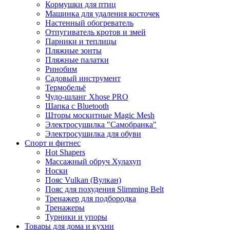
Кормушки для птиц
Машинка для удаления косточек
Настенный обогреватель
Отпугиватель кротов и змей
Парники и теплицы
Пляжные зонты
Пляжные палатки
Ринобим
Садовый инструмент
Термобельё
Чудо-шланг Xhose PRO
Шапка с Bluetooth
Шторы москитные Magic Mesh
Электросушилка "Самобранка"
Электросушилка для обуви
Спорт и фитнес
Hot Shapers
Массажный обруч Хулахуп
Носки
Пояс Vulkan (Вулкан)
Пояс для похудения Slimming Belt
Тренажер для подбородка
Тренажеры
Турники и упоры
Товары для дома и кухни