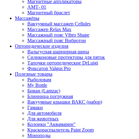
Магнитные аппликаторы
АМТ- 01
Магнитный браслет
Массажёры
Вакуумный массажер Cellules
Массажер Relax Max
Массажный пояс Vibro Shape
Массажный пояс Вибротон
Ортопедические изделия
Вальгусная шарнирная шина
Силиконовые протекторы для пяток
Тапочки ортопедические DrLuigi
Фиксатор Valgus Pro
Полезные товары
Рыболовам
My Bottle
Биван (Lamzac)
Блинница погружная
Вакуумные крышки ВАКС (набор)
Гамаки
Для автомобиля
Для животных
Колонки "Аквамарин"
Краскораспылитель Paint Zoom
Моноподы