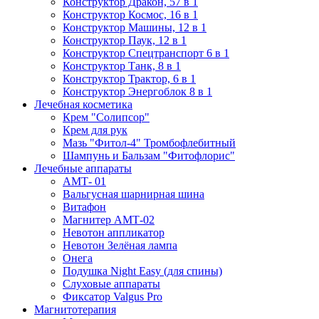
Конструктор Дракон, 57 в 1
Конструктор Космос, 16 в 1
Конструктор Машины, 12 в 1
Конструктор Паук, 12 в 1
Конструктор Спецтранспорт 6 в 1
Конструктор Танк, 8 в 1
Конструктор Трактор, 6 в 1
Конструктор Энергоблок 8 в 1
Лечебная косметика
Крем "Солипсор"
Крем для рук
Мазь "Фитол-4" Тромбофлебитный
Шампунь и Бальзам "Фитофлорис"
Лечебные аппараты
АМТ- 01
Вальгусная шарнирная шина
Витафон
Магнитер АМТ-02
Невотон аппликатор
Невотон Зелёная лампа
Онега
Подушка Night Easy (для спины)
Слуховые аппараты
Фиксатор Valgus Pro
Магнитотерапия