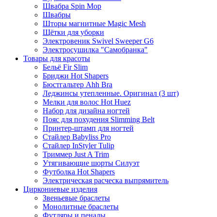
Швабра Spin Mop
Швабры
Шторы магнитные Magic Mesh
Щётки для уборки
Электровеник Swivel Sweeper G6
Электросушилка "Самобранка"
Товары для красоты
Бельё Fir Slim
Бриджи Hot Shapers
Бюстгальтер Ahh Bra
Леджинсы утепленные. Оригинал (3 шт)
Мелки для волос Hot Huez
Набор для дизайна ногтей
Пояс для похудения Slimming Belt
Принтер-штамп для ногтей
Стайлер Babyliss Pro
Стайлер InStyler Tulip
Триммер Just A Trim
Утягивающие шорты Силуэт
Футболка Hot Shapers
Электрическая расческа выпрямитель
Циркониевые изделия
Звеньевые браслеты
Монолитные браслеты
Футляры и пеналы