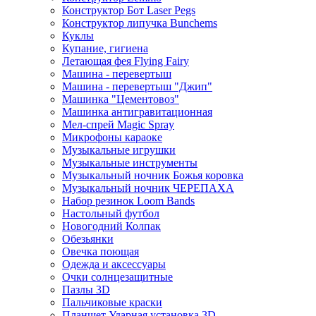
Конструктор Бот Laser Pegs
Конструктор липучка Bunchems
Куклы
Купание, гигиена
Летающая фея Flying Fairy
Машина - перевертыш
Машина - перевертыш "Джип"
Машинка "Цементовоз"
Машинка антигравитационная
Мел-спрей Magic Spray
Микрофоны караоке
Музыкальные игрушки
Музыкальные инструменты
Музыкальный ночник Божья коровка
Музыкальный ночник ЧЕРЕПАХА
Набор резинок Loom Bands
Настольный футбол
Новогодний Колпак
Обезьянки
Овечка поющая
Одежда и аксессуары
Очки солнцезащитные
Пазлы 3D
Пальчиковые краски
Планшет Ударная установка 3D