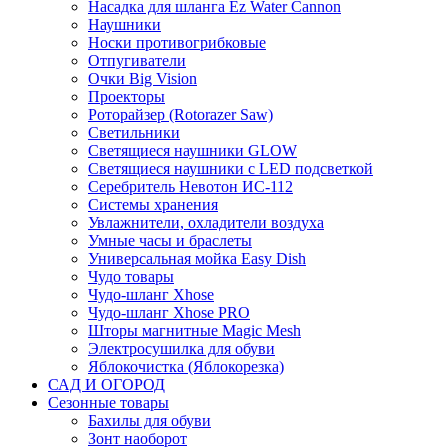
Насадка для шланга Ez Water Cannon
Наушники
Носки противогрибковые
Отпугиватели
Очки Big Vision
Проекторы
Роторайзер (Rotorazer Saw)
Светильники
Светящиеся наушники GLOW
Светящиеся наушники с LED подсветкой
Серебритель Невотон ИС-112
Системы хранения
Увлажнители, охладители воздуха
Умные часы и браслеты
Универсальная мойка Easy Dish
Чудо товары
Чудо-шланг Xhose
Чудо-шланг Xhose PRO
Шторы магнитные Magic Mesh
Электросушилка для обуви
Яблокочистка (Яблокорезка)
САД И ОГОРОД
Сезонные товары
Бахилы для обуви
Зонт наоборот