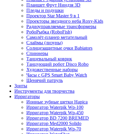
Планшет Фрут Ниндзя 3D
Пледы и подушки
Проектор Star Master 9 в 1
Проекторы звездного неба Roxy-Kids
Радиоуправляемые трансформеры
РобоРыбка (RoboFish)
Самолёт-планер метательный
Слаймы (лизуны)
Солнцезащитные очки Babiators
Спиннеры
Танцевальный коврик
Танцующий робот Disco Robo
Художественные наборы
Часы с GPS Smart Baby Watch
Щенячий патруль
Зонты
Инструменты для творчества
Ирригаторы
Ионные зубные щетки Hapica
Ирригатор Waterpik Wp-100
Ирригатор Waterpik Wp-450
Ирригатор BD 7200 BREMED
Ирригатор Med2000 Solido
Ирригатор Waterpik Wp-70