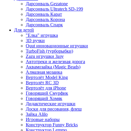
Дарсонваль Gezatone
Дарсонваль Ultratech SD-199
Дарсонваль Карат
Дарсонваль Корона
Дарсонваль Спарк
Для детей
"Елка" игрушка
3D ручки
Quut инновационные игрушки
TurboFish (турборыбки)
Zazu игрушки Зазу
Автотреки и железная дорога
Аквамозайка (Magic Beads)
Алмазная мозаика
Вертолёт Model King
Вертолёт RC 3D
Вертолёт для iPhone
Говорящий Смурфик
Говорящий Хомяк
Дидактические игрушки
Доски для рисования, флеш
Зайка Alilo
Игровые наборы
Конструктор Funny Bricks
Конструктор Lemmo