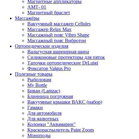
Магнитные аппликаторы
АМТ- 01
Магнитный браслет
Массажёры
Вакуумный массажер Cellules
Массажер Relax Max
Массажный пояс Vibro Shape
Массажный пояс Вибротон
Ортопедические изделия
Вальгусная шарнирная шина
Силиконовые протекторы для пяток
Тапочки ортопедические DrLuigi
Фиксатор Valgus Pro
Полезные товары
Рыболовам
My Bottle
Биван (Lamzac)
Блинница погружная
Вакуумные крышки ВАКС (набор)
Гамаки
Для автомобиля
Для животных
Колонки "Аквамарин"
Краскораспылитель Paint Zoom
Моноподы