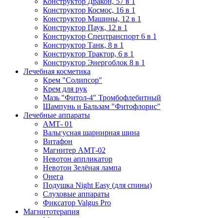
Конструктор Дракон, 57 в 1
Конструктор Космос, 16 в 1
Конструктор Машины, 12 в 1
Конструктор Паук, 12 в 1
Конструктор Спецтранспорт 6 в 1
Конструктор Танк, 8 в 1
Конструктор Трактор, 6 в 1
Конструктор Энергоблок 8 в 1
Лечебная косметика
Крем "Солипсор"
Крем для рук
Мазь "Фитол-4" Тромбофлебитный
Шампунь и Бальзам "Фитофлорис"
Лечебные аппараты
АМТ- 01
Вальгусная шарнирная шина
Витафон
Магнитер АМТ-02
Невотон аппликатор
Невотон Зелёная лампа
Онега
Подушка Night Easy (для спины)
Слуховые аппараты
Фиксатор Valgus Pro
Магнитотерапия