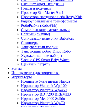
Планшет Фрут Ниндзя 3D
Пледы и подушки
Проектор Star Master 9 в 1
Проекторы звездного неба Roxy-Kids
Радиоуправляемые трансформеры
РобоРыбка (RoboFish)
Самолёт-планер метательный
Слаймы (лизуны)
Солнцезащитные очки Babiators
Спиннеры
Танцевальный коврик
Танцующий робот Disco Robo
Художественные наборы
Часы с GPS Smart Baby Watch
Щенячий патруль
Зонты
Инструменты для творчества
Ирригаторы
Ионные зубные щетки Hapica
Ирригатор Waterpik Wp-100
Ирригатор Waterpik Wp-450
Ирригатор BD 7200 BREMED
Ирригатор Med2000 Solido
Ирригатор Waterpik Wp-70