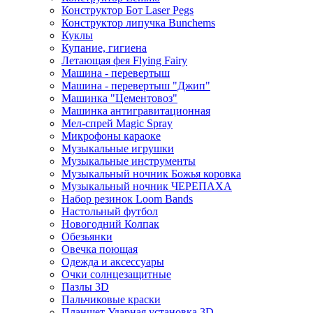
Конструктор Бот Laser Pegs
Конструктор липучка Bunchems
Куклы
Купание, гигиена
Летающая фея Flying Fairy
Машина - перевертыш
Машина - перевертыш "Джип"
Машинка "Цементовоз"
Машинка антигравитационная
Мел-спрей Magic Spray
Микрофоны караоке
Музыкальные игрушки
Музыкальные инструменты
Музыкальный ночник Божья коровка
Музыкальный ночник ЧЕРЕПАХА
Набор резинок Loom Bands
Настольный футбол
Новогодний Колпак
Обезьянки
Овечка поющая
Одежда и аксессуары
Очки солнцезащитные
Пазлы 3D
Пальчиковые краски
Планшет Ударная установка 3D