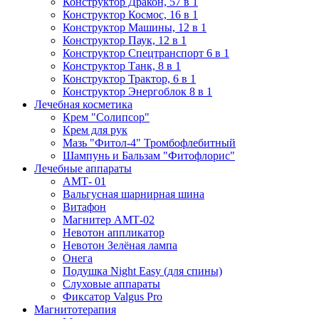
Конструктор Дракон, 57 в 1
Конструктор Космос, 16 в 1
Конструктор Машины, 12 в 1
Конструктор Паук, 12 в 1
Конструктор Спецтранспорт 6 в 1
Конструктор Танк, 8 в 1
Конструктор Трактор, 6 в 1
Конструктор Энергоблок 8 в 1
Лечебная косметика
Крем "Солипсор"
Крем для рук
Мазь "Фитол-4" Тромбофлебитный
Шампунь и Бальзам "Фитофлорис"
Лечебные аппараты
АМТ- 01
Вальгусная шарнирная шина
Витафон
Магнитер АМТ-02
Невотон аппликатор
Невотон Зелёная лампа
Онега
Подушка Night Easy (для спины)
Слуховые аппараты
Фиксатор Valgus Pro
Магнитотерапия