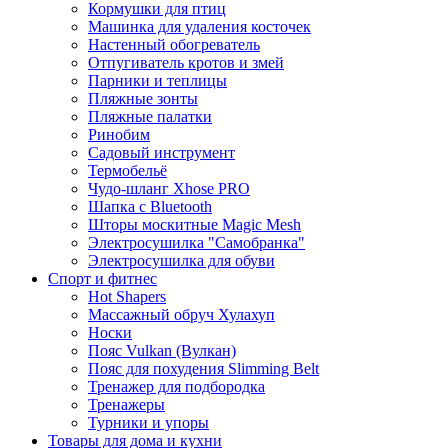
Кормушки для птиц
Машинка для удаления косточек
Настенный обогреватель
Отпугиватель кротов и змей
Парники и теплицы
Пляжные зонты
Пляжные палатки
Ринобим
Садовый инструмент
Термобельё
Чудо-шланг Xhose PRO
Шапка с Bluetooth
Шторы москитные Magic Mesh
Электросушилка "Самобранка"
Электросушилка для обуви
Спорт и фитнес
Hot Shapers
Массажный обруч Хулахуп
Носки
Пояс Vulkan (Вулкан)
Пояс для похудения Slimming Belt
Тренажер для подбородка
Тренажеры
Турники и упоры
Товары для дома и кухни