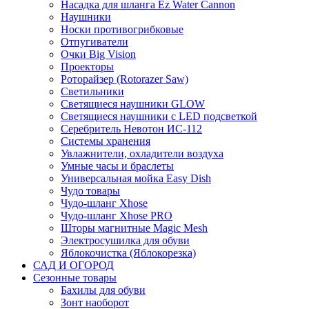
Насадка для шланга Ez Water Cannon
Наушники
Носки противогрибковые
Отпугиватели
Очки Big Vision
Проекторы
Роторайзер (Rotorazer Saw)
Светильники
Светящиеся наушники GLOW
Светящиеся наушники с LED подсветкой
Серебритель Невотон ИС-112
Системы хранения
Увлажнители, охладители воздуха
Умные часы и браслеты
Универсальная мойка Easy Dish
Чудо товары
Чудо-шланг Xhose
Чудо-шланг Xhose PRO
Шторы магнитные Magic Mesh
Электросушилка для обуви
Яблокочистка (Яблокорезка)
САД И ОГОРОД
Сезонные товары
Бахилы для обуви
Зонт наоборот