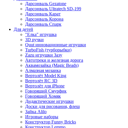
Дарсонваль Gezatone
Дарсонваль Ultratech SD-199
Дарсонваль Карат
Дарсонваль Корона
Дарсонваль Спарк
Для детей
"Елка" игрушка
3D ручки
Quut инновационные игрушки
TurboFish (турборыбки)
Zazu игрушки Зазу
Автотреки и железная дорога
Аквамозайка (Magic Beads)
Алмазная мозаика
Вертолёт Model King
Вертолёт RC 3D
Вертолёт для iPhone
Говорящий Смурфик
Говорящий Хомяк
Дидактические игрушки
Доски для рисования, флеш
Зайка Alilo
Игровые наборы
Конструктор Funny Bricks
Конструктор Lemmo