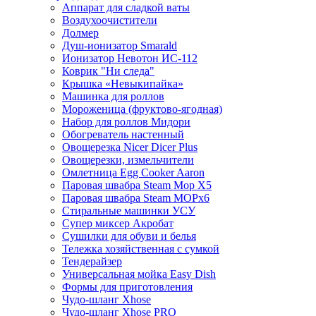
Аппарат для сладкой ваты
Воздухоочистители
Долмер
Душ-ионизатор Smarald
Ионизатор Невотон ИС-112
Коврик "Ни следа"
Крышка «Невыкипайка»
Машинка для роллов
Мороженица (фруктово-ягодная)
Набор для роллов Мидори
Обогреватель настенный
Овощерезка Nicer Dicer Plus
Овощерезки, измельчители
Омлетница Egg Сooker Aaron
Паровая швабра Steam Mop X5
Паровая швабра Steam MOPх6
Стиральные машинки УСУ
Супер миксер Акробат
Сушилки для обуви и белья
Тележка хозяйственная с сумкой
Тендерайзер
Универсальная мойка Easy Dish
Формы для приготовления
Чудо-шланг Xhose
Чудо-шланг Xhose PRO