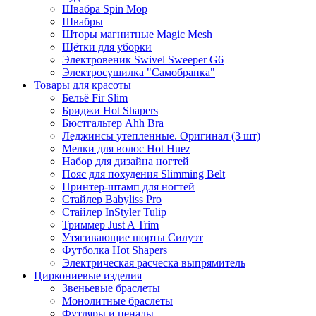
Швабра Spin Mop
Швабры
Шторы магнитные Magic Mesh
Щётки для уборки
Электровеник Swivel Sweeper G6
Электросушилка "Самобранка"
Товары для красоты
Бельё Fir Slim
Бриджи Hot Shapers
Бюстгальтер Ahh Bra
Леджинсы утепленные. Оригинал (3 шт)
Мелки для волос Hot Huez
Набор для дизайна ногтей
Пояс для похудения Slimming Belt
Принтер-штамп для ногтей
Стайлер Babyliss Pro
Стайлер InStyler Tulip
Триммер Just A Trim
Утягивающие шорты Силуэт
Футболка Hot Shapers
Электрическая расческа выпрямитель
Циркониевые изделия
Звеньевые браслеты
Монолитные браслеты
Футляры и пеналы