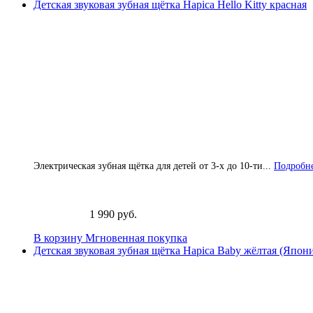
Детская звуковая зубная щётка Hapica Hello Kitty красная
Электрическая зубная щётка для детей от 3-х до 10-ти...
Подробне
1 990 руб.
В корзину
Мгновенная покупка
Детская звуковая зубная щётка Hapica Baby жёлтая (Япон