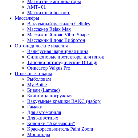
Магнитные аппликаторы
АМТ- 01
Магнитный браслет
Массажёры
Вакуумный массажер Cellules
Массажер Relax Max
Массажный пояс Vibro Shape
Массажный пояс Вибротон
Ортопедические изделия
Вальгусная шарнирная шина
Силиконовые протекторы для пяток
Тапочки ортопедические DrLuigi
Фиксатор Valgus Pro
Полезные товары
Рыболовам
My Bottle
Биван (Lamzac)
Блинница погружная
Вакуумные крышки ВАКС (набор)
Гамаки
Для автомобиля
Для животных
Колонки "Аквамарин"
Краскораспылитель Paint Zoom
Моноподы