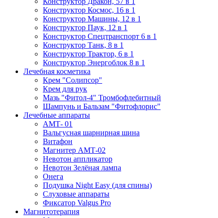
Конструктор Дракон, 57 в 1
Конструктор Космос, 16 в 1
Конструктор Машины, 12 в 1
Конструктор Паук, 12 в 1
Конструктор Спецтранспорт 6 в 1
Конструктор Танк, 8 в 1
Конструктор Трактор, 6 в 1
Конструктор Энергоблок 8 в 1
Лечебная косметика
Крем "Солипсор"
Крем для рук
Мазь "Фитол-4" Тромбофлебитный
Шампунь и Бальзам "Фитофлорис"
Лечебные аппараты
АМТ- 01
Вальгусная шарнирная шина
Витафон
Магнитер АМТ-02
Невотон аппликатор
Невотон Зелёная лампа
Онега
Подушка Night Easy (для спины)
Слуховые аппараты
Фиксатор Valgus Pro
Магнитотерапия