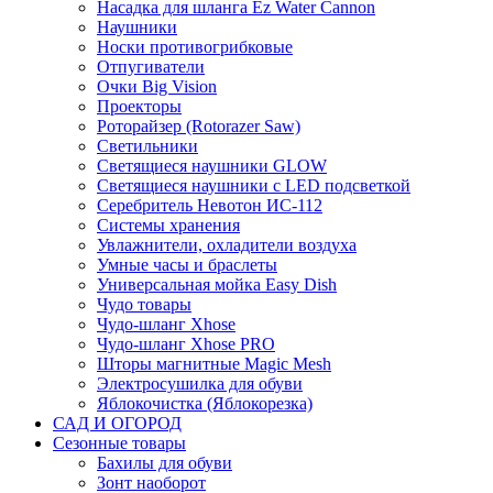
Насадка для шланга Ez Water Cannon
Наушники
Носки противогрибковые
Отпугиватели
Очки Big Vision
Проекторы
Роторайзер (Rotorazer Saw)
Светильники
Светящиеся наушники GLOW
Светящиеся наушники с LED подсветкой
Серебритель Невотон ИС-112
Системы хранения
Увлажнители, охладители воздуха
Умные часы и браслеты
Универсальная мойка Easy Dish
Чудо товары
Чудо-шланг Xhose
Чудо-шланг Xhose PRO
Шторы магнитные Magic Mesh
Электросушилка для обуви
Яблокочистка (Яблокорезка)
САД И ОГОРОД
Сезонные товары
Бахилы для обуви
Зонт наоборот