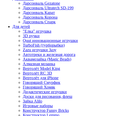
Дарсонваль Gezatone
Дарсонваль Ultratech SD-199
Дарсонваль Карат
Дарсонваль Корона
Дарсонваль Спарк
Для детей
"Елка" игрушка
3D ручки
Quut инновационные игрушки
TurboFish (турборыбки)
Zazu игрушки Зазу
Автотреки и железная дорога
Аквамозайка (Magic Beads)
Алмазная мозаика
Вертолёт Model King
Вертолёт RC 3D
Вертолёт для iPhone
Говорящий Смурфик
Говорящий Хомяк
Дидактические игрушки
Доски для рисования, флеш
Зайка Alilo
Игровые наборы
Конструктор Funny Bricks
Конструктор Lemmo