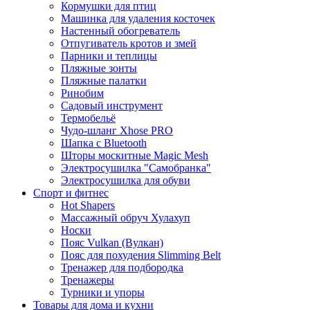
Кормушки для птиц
Машинка для удаления косточек
Настенный обогреватель
Отпугиватель кротов и змей
Парники и теплицы
Пляжные зонты
Пляжные палатки
Ринобим
Садовый инструмент
Термобельё
Чудо-шланг Xhose PRO
Шапка с Bluetooth
Шторы москитные Magic Mesh
Электросушилка "Самобранка"
Электросушилка для обуви
Спорт и фитнес
Hot Shapers
Массажный обруч Хулахуп
Носки
Пояс Vulkan (Вулкан)
Пояс для похудения Slimming Belt
Тренажер для подбородка
Тренажеры
Турники и упоры
Товары для дома и кухни