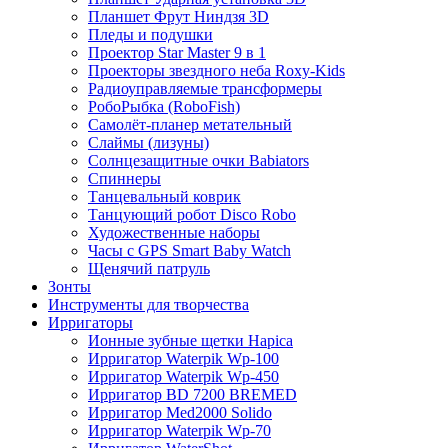
Планшет Фрут Ниндзя 3D
Пледы и подушки
Проектор Star Master 9 в 1
Проекторы звездного неба Roxy-Kids
Радиоуправляемые трансформеры
РобоРыбка (RoboFish)
Самолёт-планер метательный
Слаймы (лизуны)
Солнцезащитные очки Babiators
Спиннеры
Танцевальный коврик
Танцующий робот Disco Robo
Художественные наборы
Часы с GPS Smart Baby Watch
Щенячий патруль
Зонты
Инструменты для творчества
Ирригаторы
Ионные зубные щетки Hapica
Ирригатор Waterpik Wp-100
Ирригатор Waterpik Wp-450
Ирригатор BD 7200 BREMED
Ирригатор Med2000 Solido
Ирригатор Waterpik Wp-70