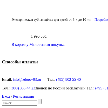
Электрическая зубная щётка для детей от 3-х до 10-ти...
Подробне
1 990 руб.
В корзину
Мгновенная покупка
Способы оплаты
Email:
info@zdorov03.ru
Тел.:
(495)
902 55 40
Тел.:
(800)
333 44 23
Звонок по России бесплатный
Тел.:
(495)
51
Вход
/
Регистрация