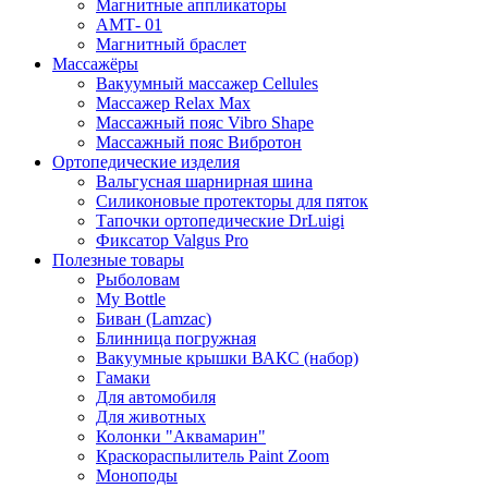
Магнитные аппликаторы
АМТ- 01
Магнитный браслет
Массажёры
Вакуумный массажер Cellules
Массажер Relax Max
Массажный пояс Vibro Shape
Массажный пояс Вибротон
Ортопедические изделия
Вальгусная шарнирная шина
Силиконовые протекторы для пяток
Тапочки ортопедические DrLuigi
Фиксатор Valgus Pro
Полезные товары
Рыболовам
My Bottle
Биван (Lamzac)
Блинница погружная
Вакуумные крышки ВАКС (набор)
Гамаки
Для автомобиля
Для животных
Колонки "Аквамарин"
Краскораспылитель Paint Zoom
Моноподы