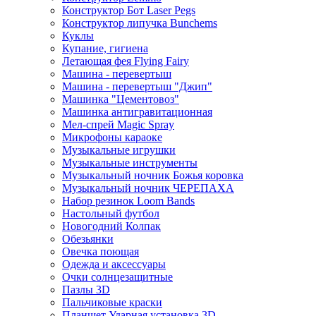
Конструктор Бот Laser Pegs
Конструктор липучка Bunchems
Куклы
Купание, гигиена
Летающая фея Flying Fairy
Машина - перевертыш
Машина - перевертыш "Джип"
Машинка "Цементовоз"
Машинка антигравитационная
Мел-спрей Magic Spray
Микрофоны караоке
Музыкальные игрушки
Музыкальные инструменты
Музыкальный ночник Божья коровка
Музыкальный ночник ЧЕРЕПАХА
Набор резинок Loom Bands
Настольный футбол
Новогодний Колпак
Обезьянки
Овечка поющая
Одежда и аксессуары
Очки солнцезащитные
Пазлы 3D
Пальчиковые краски
Планшет Ударная установка 3D