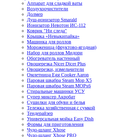
Аппарат для сладкой ваты
Воздухоочистители
Долмер
Душ-ионизатор Smarald
Ионизатор Невотон ИС-112
Коврик "Ни следа"
Крышка «Невыкипайка»
Машинка для роллов
Мороженица (фруктово-ягодная)
Набор для роллов Мидори
Обогреватель настенный
Овощерезка Nicer Dicer Plus
Овощерезки, измельчители
Омлетница Egg Сooker Aaron
Паровая швабра Steam Mop X5
Паровая швабра Steam MOPх6
Стиральные машинки УСУ
Супер миксер Акробат
Сушилки для обуви и белья
Тележка хозяйственная с сумкой
Тендерайзер
Универсальная мойка Easy Dish
Формы для приготовления
Чудо-шланг Xhose
Чудо-шланг Xhose PRO