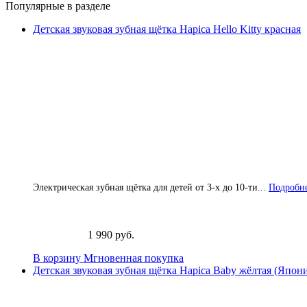
Популярные в разделе
Детская звуковая зубная щётка Hapica Hello Kitty красная
Электрическая зубная щётка для детей от 3-х до 10-ти...
Подробне
1 990 руб.
В корзину
Мгновенная покупка
Детская звуковая зубная щётка Hapica Baby жёлтая (Япон