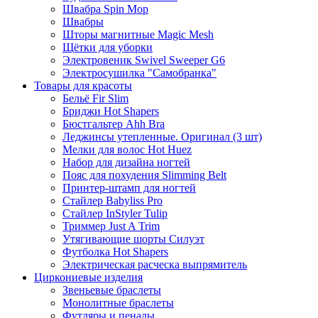
Швабра Spin Mop
Швабры
Шторы магнитные Magic Mesh
Щётки для уборки
Электровеник Swivel Sweeper G6
Электросушилка "Самобранка"
Товары для красоты
Бельё Fir Slim
Бриджи Hot Shapers
Бюстгальтер Ahh Bra
Леджинсы утепленные. Оригинал (3 шт)
Мелки для волос Hot Huez
Набор для дизайна ногтей
Пояс для похудения Slimming Belt
Принтер-штамп для ногтей
Стайлер Babyliss Pro
Стайлер InStyler Tulip
Триммер Just A Trim
Утягивающие шорты Силуэт
Футболка Hot Shapers
Электрическая расческа выпрямитель
Циркониевые изделия
Звеньевые браслеты
Монолитные браслеты
Футляры и пеналы