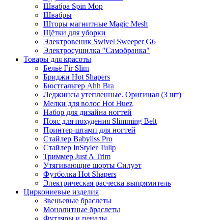
Швабра Spin Mop
Швабры
Шторы магнитные Magic Mesh
Щётки для уборки
Электровеник Swivel Sweeper G6
Электросушилка "Самобранка"
Товары для красоты
Бельё Fir Slim
Бриджи Hot Shapers
Бюстгальтер Ahh Bra
Леджинсы утепленные. Оригинал (3 шт)
Мелки для волос Hot Huez
Набор для дизайна ногтей
Пояс для похудения Slimming Belt
Принтер-штамп для ногтей
Стайлер Babyliss Pro
Стайлер InStyler Tulip
Триммер Just A Trim
Утягивающие шорты Силуэт
Футболка Hot Shapers
Электрическая расческа выпрямитель
Циркониевые изделия
Звеньевые браслеты
Монолитные браслеты
Футляры и пеналы