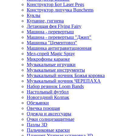
Конструктор Бот Laser Pegs
Конструктор липучка Bunchems
Куклы
Купание, гигиена
Летающая фея Flying Fairy
Машина - перевертыш
Машина - перевертыш "Джип"
Машинка "Цементовоз"
Машинка антигравитационная
Мел-спрей Magic Spray
Микрофоны караоке
Музыкальные игрушки
Музыкальные инструменты
Музыкальный ночник Божья коровка
Музыкальный ночник ЧЕРЕПАХА
Набор резинок Loom Bands
Настольный футбол
Новогодний Колпак
Обезьянки
Овечка поющая
Одежда и аксессуары
Очки солнцезащитные
Пазлы 3D
Пальчиковые краски
Планшет Ударная установка 3D