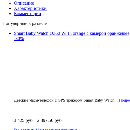
Описание
Характеристики
Комментарии
Популярные в разделе
Smart Baby Watch Q360 Wi-Fi orange с камерой оранжевые
-30%
Детские Часы-телефон с GPS трекером Smart Baby Watch...
Подро
3 425 руб.
2 397.50 руб.