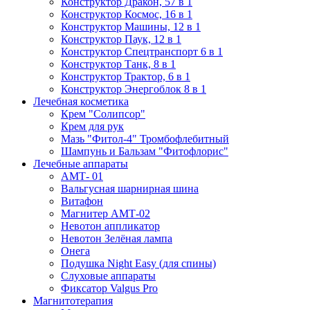
Конструктор Дракон, 57 в 1
Конструктор Космос, 16 в 1
Конструктор Машины, 12 в 1
Конструктор Паук, 12 в 1
Конструктор Спецтранспорт 6 в 1
Конструктор Танк, 8 в 1
Конструктор Трактор, 6 в 1
Конструктор Энергоблок 8 в 1
Лечебная косметика
Крем "Солипсор"
Крем для рук
Мазь "Фитол-4" Тромбофлебитный
Шампунь и Бальзам "Фитофлорис"
Лечебные аппараты
АМТ- 01
Вальгусная шарнирная шина
Витафон
Магнитер АМТ-02
Невотон аппликатор
Невотон Зелёная лампа
Онега
Подушка Night Easy (для спины)
Слуховые аппараты
Фиксатор Valgus Pro
Магнитотерапия