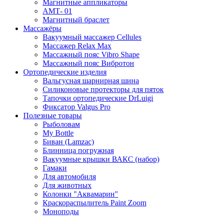
Магнитные аппликаторы
АМТ- 01
Магнитный браслет
Массажёры
Вакуумный массажер Cellules
Массажер Relax Max
Массажный пояс Vibro Shape
Массажный пояс Вибротон
Ортопедические изделия
Вальгусная шарнирная шина
Силиконовые протекторы для пяток
Тапочки ортопедические DrLuigi
Фиксатор Valgus Pro
Полезные товары
Рыболовам
My Bottle
Биван (Lamzac)
Блинница погружная
Вакуумные крышки ВАКС (набор)
Гамаки
Для автомобиля
Для животных
Колонки "Аквамарин"
Краскораспылитель Paint Zoom
Моноподы