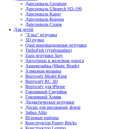
Дарсонваль Gezatone
Дарсонваль Ultratech SD-199
Дарсонваль Карат
Дарсонваль Корона
Дарсонваль Спарк
Для детей
"Елка" игрушка
3D ручки
Quut инновационные игрушки
TurboFish (турборыбки)
Zazu игрушки Зазу
Автотреки и железная дорога
Аквамозайка (Magic Beads)
Алмазная мозаика
Вертолёт Model King
Вертолёт RC 3D
Вертолёт для iPhone
Говорящий Смурфик
Говорящий Хомяк
Дидактические игрушки
Доски для рисования, флеш
Зайка Alilo
Игровые наборы
Конструктор Funny Bricks
Конструктор Lemmo