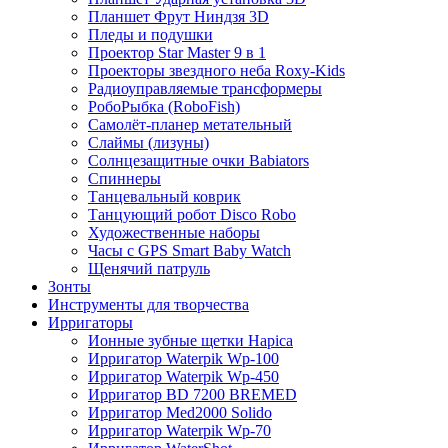
Планшет Фрут Ниндзя 3D
Пледы и подушки
Проектор Star Master 9 в 1
Проекторы звездного неба Roxy-Kids
Радиоуправляемые трансформеры
РобоРыбка (RoboFish)
Самолёт-планер метательный
Слаймы (лизуны)
Солнцезащитные очки Babiators
Спиннеры
Танцевальный коврик
Танцующий робот Disco Robo
Художественные наборы
Часы с GPS Smart Baby Watch
Щенячий патруль
Зонты
Инструменты для творчества
Ирригаторы
Ионные зубные щетки Hapica
Ирригатор Waterpik Wp-100
Ирригатор Waterpik Wp-450
Ирригатор BD 7200 BREMED
Ирригатор Med2000 Solido
Ирригатор Waterpik Wp-70