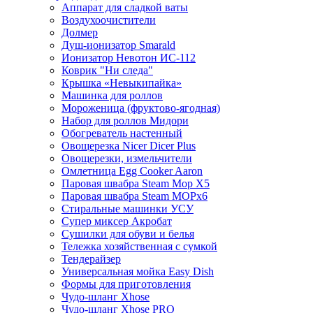
Аппарат для сладкой ваты
Воздухоочистители
Долмер
Душ-ионизатор Smarald
Ионизатор Невотон ИС-112
Коврик "Ни следа"
Крышка «Невыкипайка»
Машинка для роллов
Мороженица (фруктово-ягодная)
Набор для роллов Мидори
Обогреватель настенный
Овощерезка Nicer Dicer Plus
Овощерезки, измельчители
Омлетница Egg Сooker Aaron
Паровая швабра Steam Mop X5
Паровая швабра Steam MOPх6
Стиральные машинки УСУ
Супер миксер Акробат
Сушилки для обуви и белья
Тележка хозяйственная с сумкой
Тендерайзер
Универсальная мойка Easy Dish
Формы для приготовления
Чудо-шланг Xhose
Чудо-шланг Xhose PRO