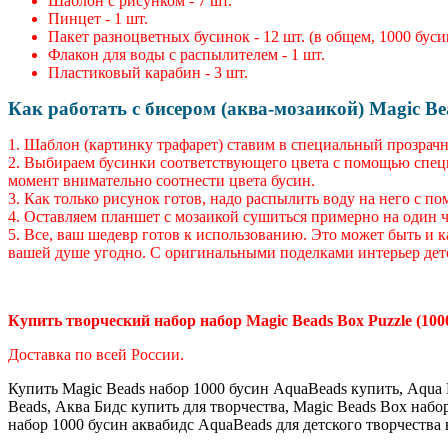
Шаблон с рисунком - 7 шт.
Пинцет - 1 шт.
Пакет разноцветных бусинок - 12 шт. (в общем, 1000 буси
Флакон для воды с распылителем - 1 шт.
Пластиковый карабин - 3 шт.
Как работать с бисером (
аква-мозаикой) Magic Be
1. Шаблон (картинку трафарет) ставим в специальный прозрач
2. Выбираем бусинки соответствующего цвета с помощью спец
момент внимательно соотнести цвета бусин.
3. Как только рисунок готов, надо распылить воду на него с п
4. Оставляем планшет с мозаикой сушиться примерно на один 
5. Все, ваш шедевр готов к использованию. Это может быть и ка
вашей душе угодно. С оригинальными поделками интерьер дет
Купить творческий набор набор Magic Beads Box Puzzle (100
Доставка по всей России.
Купить Magic Beads набор 1000 бусин AquaBeads купить, Aqua B
Beads, Аква Бидс купить для творчества, Magic Beads Box наб
набор 1000 бусин аквабидс AquaBeads для детского творчества 