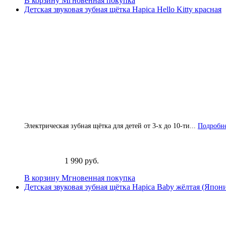
В корзину
Мгновенная покупка
Детская звуковая зубная щётка Hapica Hello Kitty красная
Электрическая зубная щётка для детей от 3-х до 10-ти...
Подробне
1 990 руб.
В корзину
Мгновенная покупка
Детская звуковая зубная щётка Hapica Baby жёлтая (Япон