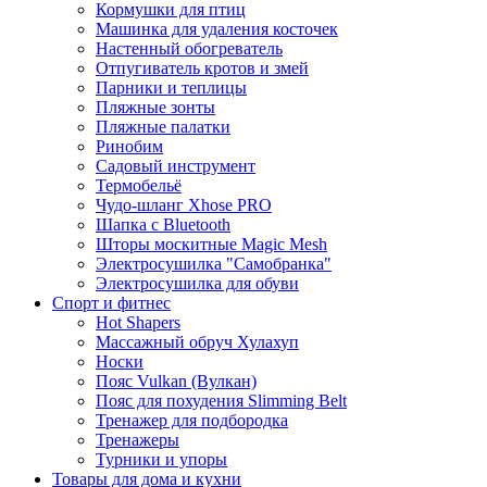
Кормушки для птиц
Машинка для удаления косточек
Настенный обогреватель
Отпугиватель кротов и змей
Парники и теплицы
Пляжные зонты
Пляжные палатки
Ринобим
Садовый инструмент
Термобельё
Чудо-шланг Xhose PRO
Шапка с Bluetooth
Шторы москитные Magic Mesh
Электросушилка "Самобранка"
Электросушилка для обуви
Спорт и фитнес
Hot Shapers
Массажный обруч Хулахуп
Носки
Пояс Vulkan (Вулкан)
Пояс для похудения Slimming Belt
Тренажер для подбородка
Тренажеры
Турники и упоры
Товары для дома и кухни