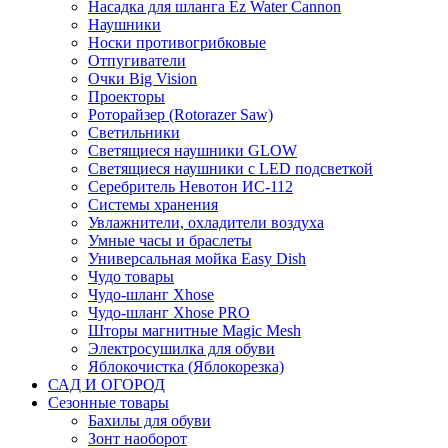
Насадка для шланга Ez Water Cannon
Наушники
Носки противогрибковые
Отпугиватели
Очки Big Vision
Проекторы
Роторайзер (Rotorazer Saw)
Светильники
Светящиеся наушники GLOW
Светящиеся наушники с LED подсветкой
Серебритель Невотон ИС-112
Системы хранения
Увлажнители, охладители воздуха
Умные часы и браслеты
Универсальная мойка Easy Dish
Чудо товары
Чудо-шланг Xhose
Чудо-шланг Xhose PRO
Шторы магнитные Magic Mesh
Электросушилка для обуви
Яблокочистка (Яблокорезка)
САД И ОГОРОД
Сезонные товары
Бахилы для обуви
Зонт наоборот