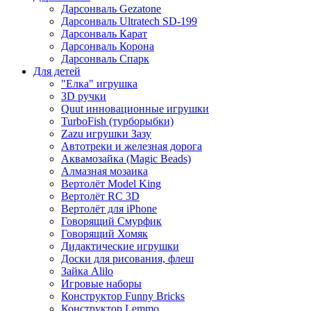
Дарсонваль Gezatone
Дарсонваль Ultratech SD-199
Дарсонваль Карат
Дарсонваль Корона
Дарсонваль Спарк
Для детей
"Елка" игрушка
3D ручки
Quut инновационные игрушки
TurboFish (турборыбки)
Zazu игрушки Зазу
Автотреки и железная дорога
Аквамозайка (Magic Beads)
Алмазная мозаика
Вертолёт Model King
Вертолёт RC 3D
Вертолёт для iPhone
Говорящий Смурфик
Говорящий Хомяк
Дидактические игрушки
Доски для рисования, флеш
Зайка Alilo
Игровые наборы
Конструктор Funny Bricks
Конструктор Lemmo