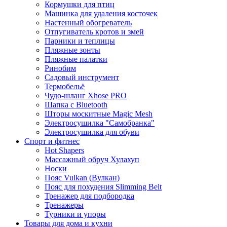
Кормушки для птиц
Машинка для удаления косточек
Настенный обогреватель
Отпугиватель кротов и змей
Парники и теплицы
Пляжные зонты
Пляжные палатки
Ринобим
Садовый инструмент
Термобельё
Чудо-шланг Xhose PRO
Шапка с Bluetooth
Шторы москитные Magic Mesh
Электросушилка "Самобранка"
Электросушилка для обуви
Спорт и фитнес
Hot Shapers
Массажный обруч Хулахуп
Носки
Пояс Vulkan (Вулкан)
Пояс для похудения Slimming Belt
Тренажер для подбородка
Тренажеры
Турники и упоры
Товары для дома и кухни