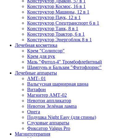
Конструктор Дракон, 57 в 1
Конструктор Космос, 16 в 1
Конструктор Машины, 12 в 1
Конструктор Паук, 12 в 1
Конструктор Спецтранспорт 6 в 1
Конструктор Танк, 8 в 1
Конструктор Трактор, 6 в 1
Конструктор Энергоблок 8 в 1
Лечебная косметика
Крем "Солипсор"
Крем для рук
Мазь "Фитол-4" Тромбофлебитный
Шампунь и Бальзам "Фитофлорис"
Лечебные аппараты
АМТ- 01
Вальгусная шарнирная шина
Витафон
Магнитер АМТ-02
Невотон аппликатор
Невотон Зелёная лампа
Онега
Подушка Night Easy (для спины)
Слуховые аппараты
Фиксатор Valgus Pro
Магнитотерапия