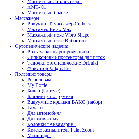
Магнитные аппликаторы
АМТ- 01
Магнитный браслет
Массажёры
Вакуумный массажер Cellules
Массажер Relax Max
Массажный пояс Vibro Shape
Массажный пояс Вибротон
Ортопедические изделия
Вальгусная шарнирная шина
Силиконовые протекторы для пяток
Тапочки ортопедические DrLuigi
Фиксатор Valgus Pro
Полезные товары
Рыболовам
My Bottle
Биван (Lamzac)
Блинница погружная
Вакуумные крышки ВАКС (набор)
Гамаки
Для автомобиля
Для животных
Колонки "Аквамарин"
Краскораспылитель Paint Zoom
Моноподы