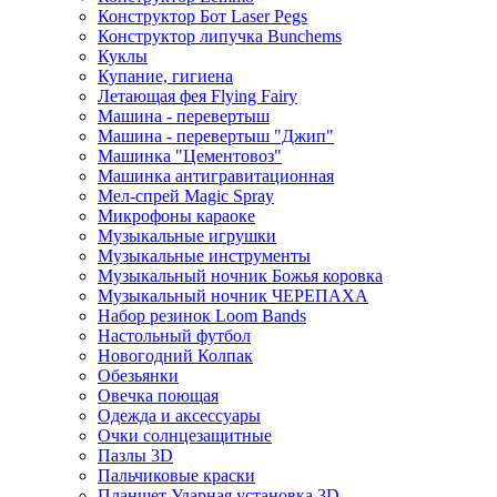
Конструктор Бот Laser Pegs
Конструктор липучка Bunchems
Куклы
Купание, гигиена
Летающая фея Flying Fairy
Машина - перевертыш
Машина - перевертыш "Джип"
Машинка "Цементовоз"
Машинка антигравитационная
Мел-спрей Magic Spray
Микрофоны караоке
Музыкальные игрушки
Музыкальные инструменты
Музыкальный ночник Божья коровка
Музыкальный ночник ЧЕРЕПАХА
Набор резинок Loom Bands
Настольный футбол
Новогодний Колпак
Обезьянки
Овечка поющая
Одежда и аксессуары
Очки солнцезащитные
Пазлы 3D
Пальчиковые краски
Планшет Ударная установка 3D