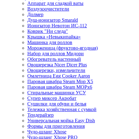
Аппарат для сладкой ваты
Воздухоочистители
Долмер
Душ-ионизатор Smarald
Ионизатор Невотон ИС-112
Коврик "Ни следа"
Крышка «Невыкипайка»
Машинка для роллов
Мороженица (фруктово-ягодная)
Набор для роллов Мидори
Обогреватель настенный
Овощерезка Nicer Dicer Plus
Овощерезки, измельчители
Омлетница Egg Сooker Aaron
Паровая швабра Steam Mop X5
Паровая швабра Steam MOPх6
Стиральные машинки УСУ
Супер миксер Акробат
Сушилки для обуви и белья
Тележка хозяйственная с сумкой
Тендерайзер
Универсальная мойка Easy Dish
Формы для приготовления
Чудо-шланг Xhose
Чудо-шланг Xhose PRO