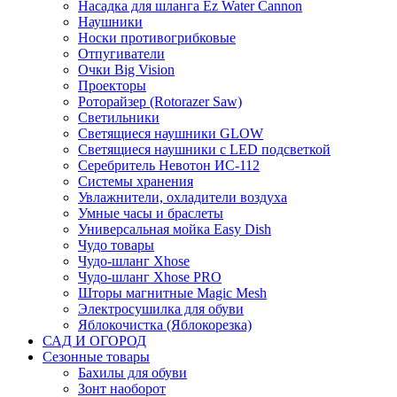
Насадка для шланга Ez Water Cannon
Наушники
Носки противогрибковые
Отпугиватели
Очки Big Vision
Проекторы
Роторайзер (Rotorazer Saw)
Светильники
Светящиеся наушники GLOW
Светящиеся наушники с LED подсветкой
Серебритель Невотон ИС-112
Системы хранения
Увлажнители, охладители воздуха
Умные часы и браслеты
Универсальная мойка Easy Dish
Чудо товары
Чудо-шланг Xhose
Чудо-шланг Xhose PRO
Шторы магнитные Magic Mesh
Электросушилка для обуви
Яблокочистка (Яблокорезка)
САД И ОГОРОД
Сезонные товары
Бахилы для обуви
Зонт наоборот