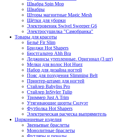
Швабра Spin Mop
Швабры
Шторы магнитные Magic Mesh
Щётки для уборки
Электровеник Swivel Sweeper G6
Электросушилка "Самобранка"
Товары для красоты
Бельё Fir Slim
Бриджи Hot Shapers
Бюстгальтер Ahh Bra
Леджинсы утепленные. Оригинал (3 шт)
Мелки для волос Hot Huez
Набор для дизайна ногтей
Пояс для похудения Slimming Belt
Принтер-штамп для ногтей
Стайлер Babyliss Pro
Стайлер InStyler Tulip
Триммер Just A Trim
Утягивающие шорты Силуэт
Футболка Hot Shapers
Электрическая расческа выпрямитель
Циркониевые изделия
Звеньевые браслеты
Монолитные браслеты
Футляры и пеналы