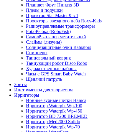
Планшет Фрут Ниндзя 3D
Пледы и подушки
Проектор Star Master 9 в 1
Проекторы звездного неба Roxy-Kids
Радиоуправляемые трансформеры
РобоРыбка (RoboFish)
Самолёт-планер метательный
Слаймы (лизуны)
Солнцезащитные очки Babiators
Спиннеры
Танцевальный коврик
Танцующий робот Disco Robo
Художественные наборы
Часы с GPS Smart Baby Watch
Щенячий патруль
Зонты
Инструменты для творчества
Ирригаторы
Ионные зубные щетки Hapica
Ирригатор Waterpik Wp-100
Ирригатор Waterpik Wp-450
Ирригатор BD 7200 BREMED
Ирригатор Med2000 Solido
Ирригатор Waterpik Wp-70