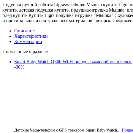
Подушка ручной работы Ligrasweethome Мышка купить Ligra п
купить, детская подушка купить, прдушка-игрушка Мышка, пл
плед купить Купить Ligra подушка-игрушка "Мышка" с худож
и оригинальная из натуральных материалов, авторская художес
Описание
Характеристики
Комментарии
Популярные в разделе
Smart Baby Watch Q360 Wi-Fi orange с камерой оранжевые
-30%
Детские Часы-телефон с GPS трекером Smart Baby Watch...
Подро