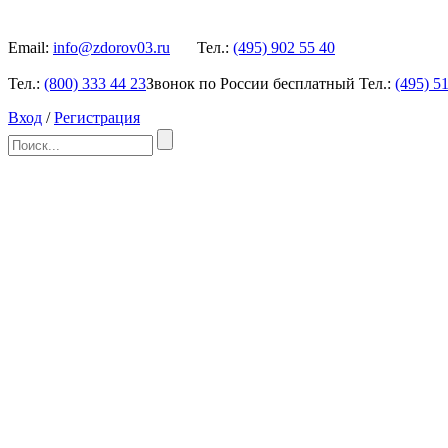
Email:
info@zdorov03.ru
Тел.:
(495)
902 55 40
Тел.:
(800)
333 44 23
Звонок по России бесплатный
Тел.:
(495)
51
Вход
/
Регистрация