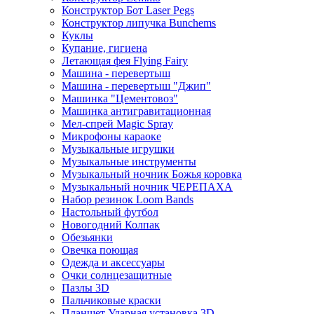
Конструктор Бот Laser Pegs
Конструктор липучка Bunchems
Куклы
Купание, гигиена
Летающая фея Flying Fairy
Машина - перевертыш
Машина - перевертыш "Джип"
Машинка "Цементовоз"
Машинка антигравитационная
Мел-спрей Magic Spray
Микрофоны караоке
Музыкальные игрушки
Музыкальные инструменты
Музыкальный ночник Божья коровка
Музыкальный ночник ЧЕРЕПАХА
Набор резинок Loom Bands
Настольный футбол
Новогодний Колпак
Обезьянки
Овечка поющая
Одежда и аксессуары
Очки солнцезащитные
Пазлы 3D
Пальчиковые краски
Планшет Ударная установка 3D