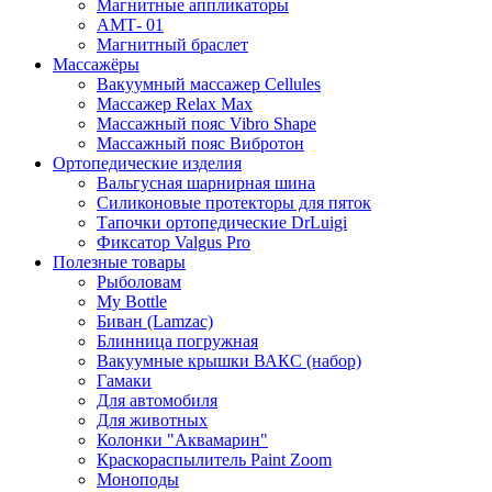
Магнитные аппликаторы
АМТ- 01
Магнитный браслет
Массажёры
Вакуумный массажер Cellules
Массажер Relax Max
Массажный пояс Vibro Shape
Массажный пояс Вибротон
Ортопедические изделия
Вальгусная шарнирная шина
Силиконовые протекторы для пяток
Тапочки ортопедические DrLuigi
Фиксатор Valgus Pro
Полезные товары
Рыболовам
My Bottle
Биван (Lamzac)
Блинница погружная
Вакуумные крышки ВАКС (набор)
Гамаки
Для автомобиля
Для животных
Колонки "Аквамарин"
Краскораспылитель Paint Zoom
Моноподы