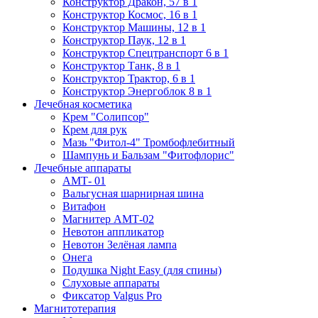
Конструктор Дракон, 57 в 1
Конструктор Космос, 16 в 1
Конструктор Машины, 12 в 1
Конструктор Паук, 12 в 1
Конструктор Спецтранспорт 6 в 1
Конструктор Танк, 8 в 1
Конструктор Трактор, 6 в 1
Конструктор Энергоблок 8 в 1
Лечебная косметика
Крем "Солипсор"
Крем для рук
Мазь "Фитол-4" Тромбофлебитный
Шампунь и Бальзам "Фитофлорис"
Лечебные аппараты
АМТ- 01
Вальгусная шарнирная шина
Витафон
Магнитер АМТ-02
Невотон аппликатор
Невотон Зелёная лампа
Онега
Подушка Night Easy (для спины)
Слуховые аппараты
Фиксатор Valgus Pro
Магнитотерапия