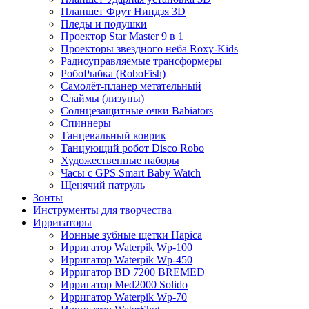
Планшет Фрут Ниндзя 3D
Пледы и подушки
Проектор Star Master 9 в 1
Проекторы звездного неба Roxy-Kids
Радиоуправляемые трансформеры
РобоРыбка (RoboFish)
Самолёт-планер метательный
Слаймы (лизуны)
Солнцезащитные очки Babiators
Спиннеры
Танцевальный коврик
Танцующий робот Disco Robo
Художественные наборы
Часы с GPS Smart Baby Watch
Щенячий патруль
Зонты
Инструменты для творчества
Ирригаторы
Ионные зубные щетки Hapica
Ирригатор Waterpik Wp-100
Ирригатор Waterpik Wp-450
Ирригатор BD 7200 BREMED
Ирригатор Med2000 Solido
Ирригатор Waterpik Wp-70