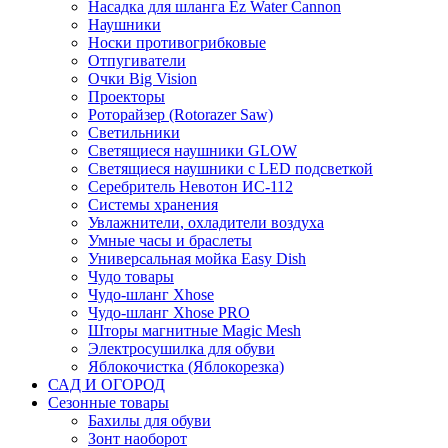
Насадка для шланга Ez Water Cannon
Наушники
Носки противогрибковые
Отпугиватели
Очки Big Vision
Проекторы
Роторайзер (Rotorazer Saw)
Светильники
Светящиеся наушники GLOW
Светящиеся наушники с LED подсветкой
Серебритель Невотон ИС-112
Системы хранения
Увлажнители, охладители воздуха
Умные часы и браслеты
Универсальная мойка Easy Dish
Чудо товары
Чудо-шланг Xhose
Чудо-шланг Xhose PRO
Шторы магнитные Magic Mesh
Электросушилка для обуви
Яблокочистка (Яблокорезка)
САД И ОГОРОД
Сезонные товары
Бахилы для обуви
Зонт наоборот