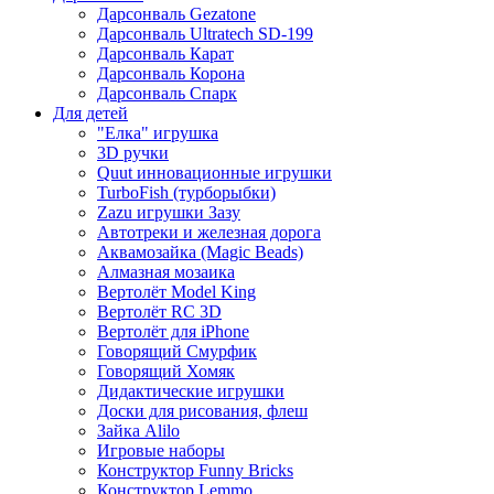
Дарсонваль Gezatone
Дарсонваль Ultratech SD-199
Дарсонваль Карат
Дарсонваль Корона
Дарсонваль Спарк
Для детей
"Елка" игрушка
3D ручки
Quut инновационные игрушки
TurboFish (турборыбки)
Zazu игрушки Зазу
Автотреки и железная дорога
Аквамозайка (Magic Beads)
Алмазная мозаика
Вертолёт Model King
Вертолёт RC 3D
Вертолёт для iPhone
Говорящий Смурфик
Говорящий Хомяк
Дидактические игрушки
Доски для рисования, флеш
Зайка Alilo
Игровые наборы
Конструктор Funny Bricks
Конструктор Lemmo