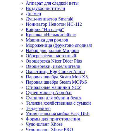
Аппарат для сладкой ваты
Воздухоочистители
Долмер
Душ-ионизатор Smarald
Ионизатор Невотон ИС-112
Коврик "Ни следа"
Крышка «Невыкипайка»
Машинка для роллов
Мороженица (фруктово-ягодная)
Набор для роллов Мидори
Обогреватель настенный
Овощерезка Nicer Dicer Plus
Овощерезки, измельчители
Омлетница Egg Сooker Aaron
Паровая швабра Steam Mop X5
Паровая швабра Steam MOPх6
Стиральные машинки УСУ
Супер миксер Акробат
Сушилки для обуви и белья
Тележка хозяйственная с сумкой
Тендерайзер
Универсальная мойка Easy Dish
Формы для приготовления
Чудо-шланг Xhose
Чудо-шланг Xhose PRO