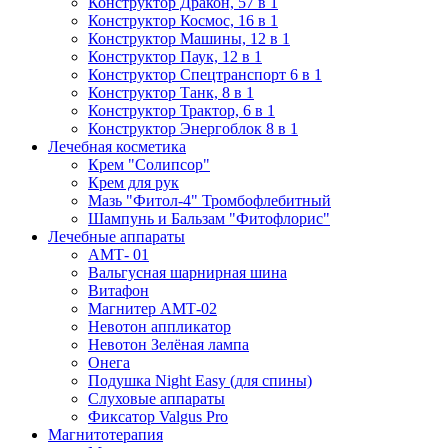
Конструктор Дракон, 57 в 1
Конструктор Космос, 16 в 1
Конструктор Машины, 12 в 1
Конструктор Паук, 12 в 1
Конструктор Спецтранспорт 6 в 1
Конструктор Танк, 8 в 1
Конструктор Трактор, 6 в 1
Конструктор Энергоблок 8 в 1
Лечебная косметика
Крем "Солипсор"
Крем для рук
Мазь "Фитол-4" Тромбофлебитный
Шампунь и Бальзам "Фитофлорис"
Лечебные аппараты
АМТ- 01
Вальгусная шарнирная шина
Витафон
Магнитер АМТ-02
Невотон аппликатор
Невотон Зелёная лампа
Онега
Подушка Night Easy (для спины)
Слуховые аппараты
Фиксатор Valgus Pro
Магнитотерапия