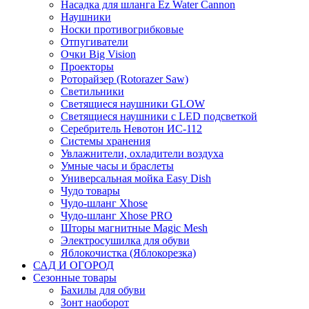
Насадка для шланга Ez Water Cannon
Наушники
Носки противогрибковые
Отпугиватели
Очки Big Vision
Проекторы
Роторайзер (Rotorazer Saw)
Светильники
Светящиеся наушники GLOW
Светящиеся наушники с LED подсветкой
Серебритель Невотон ИС-112
Системы хранения
Увлажнители, охладители воздуха
Умные часы и браслеты
Универсальная мойка Easy Dish
Чудо товары
Чудо-шланг Xhose
Чудо-шланг Xhose PRO
Шторы магнитные Magic Mesh
Электросушилка для обуви
Яблокочистка (Яблокорезка)
САД И ОГОРОД
Сезонные товары
Бахилы для обуви
Зонт наоборот