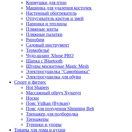
Кормушки для птиц
Машинка для удаления косточек
Настенный обогреватель
Отпугиватель кротов и змей
Парники и теплицы
Пляжные зонты
Пляжные палатки
Ринобим
Садовый инструмент
Термобельё
Чудо-шланг Xhose PRO
Шапка с Bluetooth
Шторы москитные Magic Mesh
Электросушилка "Самобранка"
Электросушилка для обуви
Спорт и фитнес
Hot Shapers
Массажный обруч Хулахуп
Носки
Пояс Vulkan (Вулкан)
Пояс для похудения Slimming Belt
Тренажер для подбородка
Тренажеры
Турники и упоры
Товары для дома и кухни