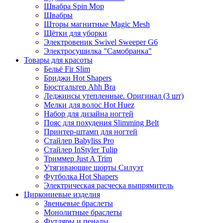
Швабра Spin Mop
Швабры
Шторы магнитные Magic Mesh
Щётки для уборки
Электровеник Swivel Sweeper G6
Электросушилка "Самобранка"
Товары для красоты
Бельё Fir Slim
Бриджи Hot Shapers
Бюстгальтер Ahh Bra
Леджинсы утепленные. Оригинал (3 шт)
Мелки для волос Hot Huez
Набор для дизайна ногтей
Пояс для похудения Slimming Belt
Принтер-штамп для ногтей
Стайлер Babyliss Pro
Стайлер InStyler Tulip
Триммер Just A Trim
Утягивающие шорты Силуэт
Футболка Hot Shapers
Электрическая расческа выпрямитель
Циркониевые изделия
Звеньевые браслеты
Монолитные браслеты
Футляры и пеналы