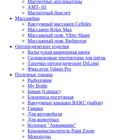
Магнитные аппликаторы
АМТ- 01
Магнитный браслет
Массажёры
Вакуумный массажер Cellules
Массажер Relax Max
Массажный пояс Vibro Shape
Массажный пояс Вибротон
Ортопедические изделия
Вальгусная шарнирная шина
Силиконовые протекторы для пяток
Тапочки ортопедические DrLuigi
Фиксатор Valgus Pro
Полезные товары
Рыболовам
My Bottle
Биван (Lamzac)
Блинница погружная
Вакуумные крышки ВАКС (набор)
Гамаки
Для автомобиля
Для животных
Колонки "Аквамарин"
Краскораспылитель Paint Zoom
Моноподы