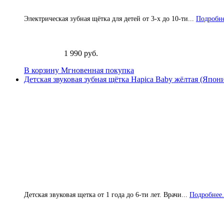
Электрическая зубная щётка для детей от 3-х до 10-ти...
Подробне
1 990 руб.
В корзину
Мгновенная покупка
Детская звуковая зубная щётка Hapica Baby жёлтая (Япон
Детская звуковая щетка от 1 года до 6-ти лет. Врачи...
Подробнее.