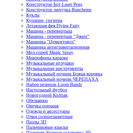
Конструктор Бот Laser Pegs
Конструктор липучка Bunchems
Куклы
Купание, гигиена
Летающая фея Flying Fairy
Машина - перевертыш
Машина - перевертыш "Джип"
Машинка "Цементовоз"
Машинка антигравитационная
Мел-спрей Magic Spray
Микрофоны караоке
Музыкальные игрушки
Музыкальные инструменты
Музыкальный ночник Божья коровка
Музыкальный ночник ЧЕРЕПАХА
Набор резинок Loom Bands
Настольный футбол
Новогодний Колпак
Обезьянки
Овечка поющая
Одежда и аксессуары
Очки солнцезащитные
Пазлы 3D
Пальчиковые краски
Планшет Ударная установка 3D