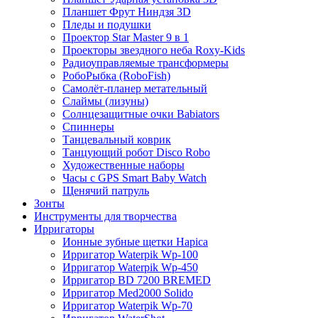
Планшет Фрут Ниндзя 3D
Пледы и подушки
Проектор Star Master 9 в 1
Проекторы звездного неба Roxy-Kids
Радиоуправляемые трансформеры
РобоРыбка (RoboFish)
Самолёт-планер метательный
Слаймы (лизуны)
Солнцезащитные очки Babiators
Спиннеры
Танцевальный коврик
Танцующий робот Disco Robo
Художественные наборы
Часы с GPS Smart Baby Watch
Щенячий патруль
Зонты
Инструменты для творчества
Ирригаторы
Ионные зубные щетки Hapica
Ирригатор Waterpik Wp-100
Ирригатор Waterpik Wp-450
Ирригатор BD 7200 BREMED
Ирригатор Med2000 Solido
Ирригатор Waterpik Wp-70