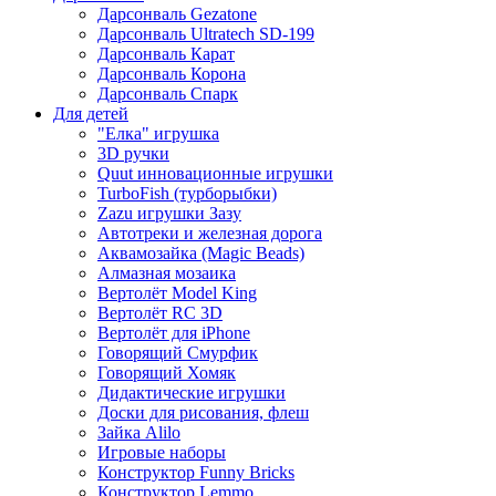
Дарсонваль Gezatone
Дарсонваль Ultratech SD-199
Дарсонваль Карат
Дарсонваль Корона
Дарсонваль Спарк
Для детей
"Елка" игрушка
3D ручки
Quut инновационные игрушки
TurboFish (турборыбки)
Zazu игрушки Зазу
Автотреки и железная дорога
Аквамозайка (Magic Beads)
Алмазная мозаика
Вертолёт Model King
Вертолёт RC 3D
Вертолёт для iPhone
Говорящий Смурфик
Говорящий Хомяк
Дидактические игрушки
Доски для рисования, флеш
Зайка Alilo
Игровые наборы
Конструктор Funny Bricks
Конструктор Lemmo