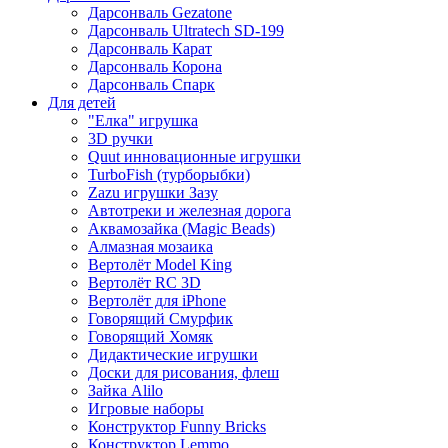
Дарсонваль Gezatone
Дарсонваль Ultratech SD-199
Дарсонваль Карат
Дарсонваль Корона
Дарсонваль Спарк
Для детей
"Елка" игрушка
3D ручки
Quut инновационные игрушки
TurboFish (турборыбки)
Zazu игрушки Зазу
Автотреки и железная дорога
Аквамозайка (Magic Beads)
Алмазная мозаика
Вертолёт Model King
Вертолёт RC 3D
Вертолёт для iPhone
Говорящий Смурфик
Говорящий Хомяк
Дидактические игрушки
Доски для рисования, флеш
Зайка Alilo
Игровые наборы
Конструктор Funny Bricks
Конструктор Lemmo