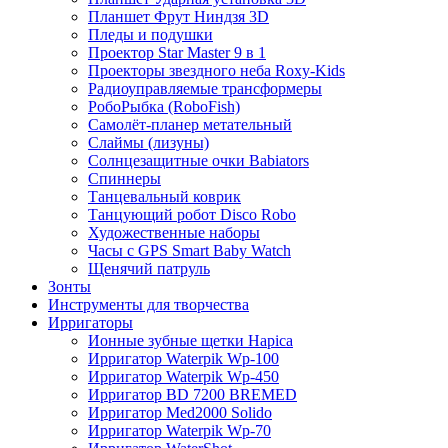
Планшет Фрут Ниндзя 3D
Пледы и подушки
Проектор Star Master 9 в 1
Проекторы звездного неба Roxy-Kids
Радиоуправляемые трансформеры
РобоРыбка (RoboFish)
Самолёт-планер метательный
Слаймы (лизуны)
Солнцезащитные очки Babiators
Спиннеры
Танцевальный коврик
Танцующий робот Disco Robo
Художественные наборы
Часы с GPS Smart Baby Watch
Щенячий патруль
Зонты
Инструменты для творчества
Ирригаторы
Ионные зубные щетки Hapica
Ирригатор Waterpik Wp-100
Ирригатор Waterpik Wp-450
Ирригатор BD 7200 BREMED
Ирригатор Med2000 Solido
Ирригатор Waterpik Wp-70