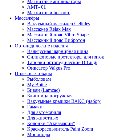
Магнитные аппликаторы
АМТ- 01
Магнитный браслет
Массажёры
Вакуумный массажер Cellules
Массажер Relax Max
Массажный пояс Vibro Shape
Массажный пояс Вибротон
Ортопедические изделия
Вальгусная шарнирная шина
Силиконовые протекторы для пяток
Тапочки ортопедические DrLuigi
Фиксатор Valgus Pro
Полезные товары
Рыболовам
My Bottle
Биван (Lamzac)
Блинница погружная
Вакуумные крышки ВАКС (набор)
Гамаки
Для автомобиля
Для животных
Колонки "Аквамарин"
Краскораспылитель Paint Zoom
Моноподы