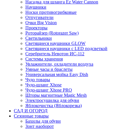
Насадка для шланга Ez Water Cannon
Наушники
Носки противогрибковые
Отпугиватели
Очки Big Vision
Проекторы
Роторайзер (Rotorazer Saw)
Светильники
Светящиеся наушники GLOW
Светящиеся наушники с LED подсветкой
Серебритель Невотон ИС-112
Системы хранения
Увлажнители, охладители воздуха
Умные часы и браслеты
Универсальная мойка Easy Dish
Чудо товары
Чудо-шланг Xhose
Чудо-шланг Xhose PRO
Шторы магнитные Magic Mesh
Электросушилка для обуви
Яблокочистка (Яблокорезка)
САД И ОГОРОД
Сезонные товары
Бахилы для обуви
Зонт наоборот