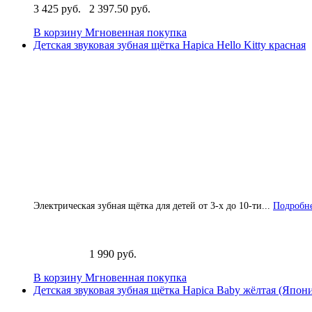
3 425 руб.
2 397.50 руб.
В корзину
Мгновенная покупка
Детская звуковая зубная щётка Hapica Hello Kitty красная
Электрическая зубная щётка для детей от 3-х до 10-ти...
Подробне
1 990 руб.
В корзину
Мгновенная покупка
Детская звуковая зубная щётка Hapica Baby жёлтая (Япон