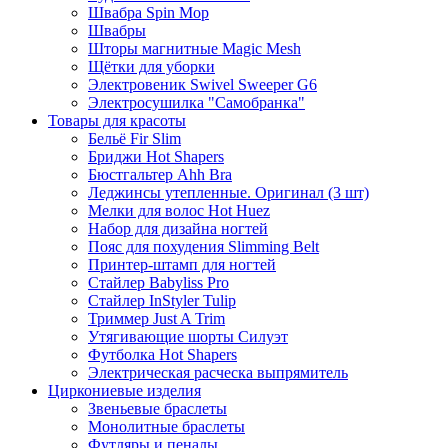
Швабра Spin Mop
Швабры
Шторы магнитные Magic Mesh
Щётки для уборки
Электровеник Swivel Sweeper G6
Электросушилка "Самобранка"
Товары для красоты
Бельё Fir Slim
Бриджи Hot Shapers
Бюстгальтер Ahh Bra
Леджинсы утепленные. Оригинал (3 шт)
Мелки для волос Hot Huez
Набор для дизайна ногтей
Пояс для похудения Slimming Belt
Принтер-штамп для ногтей
Стайлер Babyliss Pro
Стайлер InStyler Tulip
Триммер Just A Trim
Утягивающие шорты Силуэт
Футболка Hot Shapers
Электрическая расческа выпрямитель
Циркониевые изделия
Звеньевые браслеты
Монолитные браслеты
Футляры и пеналы