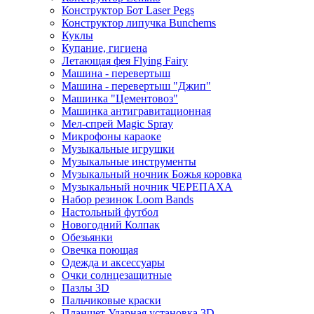
Конструктор Бот Laser Pegs
Конструктор липучка Bunchems
Куклы
Купание, гигиена
Летающая фея Flying Fairy
Машина - перевертыш
Машина - перевертыш "Джип"
Машинка "Цементовоз"
Машинка антигравитационная
Мел-спрей Magic Spray
Микрофоны караоке
Музыкальные игрушки
Музыкальные инструменты
Музыкальный ночник Божья коровка
Музыкальный ночник ЧЕРЕПАХА
Набор резинок Loom Bands
Настольный футбол
Новогодний Колпак
Обезьянки
Овечка поющая
Одежда и аксессуары
Очки солнцезащитные
Пазлы 3D
Пальчиковые краски
Планшет Ударная установка 3D