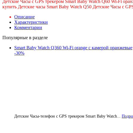
Детские Часы с GPS трекером Smart Baby Watch Q60 Wi-Fi оран
купить Детские часы Smart Baby Watch Q50 Детские Часы с GPS 
Описание
Характеристики
Комментарии
Популярные в разделе
Smart Baby Watch Q360 Wi-Fi orange с камерой оранжевые
-30%
Детские Часы-телефон с GPS трекером Smart Baby Watch...
Подро