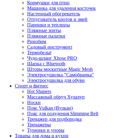
Кормушки для птиц
Машинка для удаления косточек
Настенный обогреватель
Отпугиватель кротов и змей
Парники и теплицы
Пляжные зонты
Пляжные палатки
Ринобим
Садовый инструмент
Термобельё
Чудо-шланг Xhose PRO
Шапка с Bluetooth
Шторы москитные Magic Mesh
Электросушилка "Самобранка"
Электросушилка для обуви
Спорт и фитнес
Hot Shapers
Массажный обруч Хулахуп
Носки
Пояс Vulkan (Вулкан)
Пояс для похудения Slimming Belt
Тренажер для подбородка
Тренажеры
Турники и упоры
Товары для дома и кухни