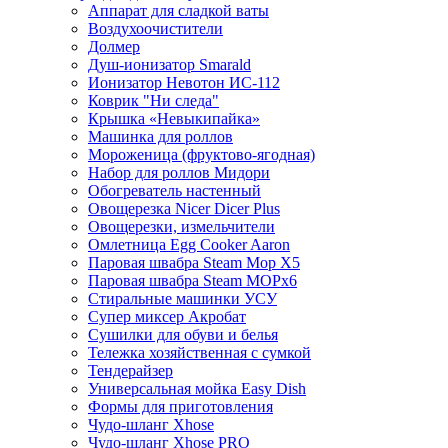
Аппарат для сладкой ваты
Воздухоочистители
Долмер
Душ-ионизатор Smarald
Ионизатор Невотон ИС-112
Коврик "Ни следа"
Крышка «Невыкипайка»
Машинка для роллов
Мороженица (фруктово-ягодная)
Набор для роллов Мидори
Обогреватель настенный
Овощерезка Nicer Dicer Plus
Овощерезки, измельчители
Омлетница Egg Сooker Aaron
Паровая швабра Steam Mop X5
Паровая швабра Steam MOPх6
Стиральные машинки УСУ
Супер миксер Акробат
Сушилки для обуви и белья
Тележка хозяйственная с сумкой
Тендерайзер
Универсальная мойка Easy Dish
Формы для приготовления
Чудо-шланг Xhose
Чудо-шланг Xhose PRO