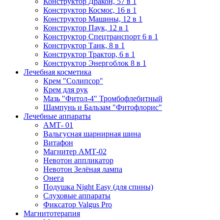
Конструктор Дракон, 57 в 1
Конструктор Космос, 16 в 1
Конструктор Машины, 12 в 1
Конструктор Паук, 12 в 1
Конструктор Спецтранспорт 6 в 1
Конструктор Танк, 8 в 1
Конструктор Трактор, 6 в 1
Конструктор Энергоблок 8 в 1
Лечебная косметика
Крем "Солипсор"
Крем для рук
Мазь "Фитол-4" Тромбофлебитный
Шампунь и Бальзам "Фитофлорис"
Лечебные аппараты
АМТ- 01
Вальгусная шарнирная шина
Витафон
Магнитер АМТ-02
Невотон аппликатор
Невотон Зелёная лампа
Онега
Подушка Night Easy (для спины)
Слуховые аппараты
Фиксатор Valgus Pro
Магнитотерапия