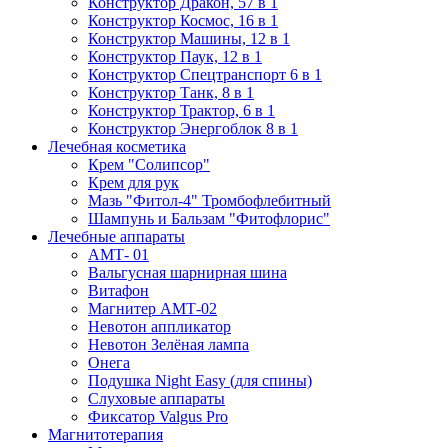
Конструктор Дракон, 57 в 1
Конструктор Космос, 16 в 1
Конструктор Машины, 12 в 1
Конструктор Паук, 12 в 1
Конструктор Спецтранспорт 6 в 1
Конструктор Танк, 8 в 1
Конструктор Трактор, 6 в 1
Конструктор Энергоблок 8 в 1
Лечебная косметика
Крем "Солипсор"
Крем для рук
Мазь "Фитол-4" Тромбофлебитный
Шампунь и Бальзам "Фитофлорис"
Лечебные аппараты
АМТ- 01
Вальгусная шарнирная шина
Витафон
Магнитер АМТ-02
Невотон аппликатор
Невотон Зелёная лампа
Онега
Подушка Night Easy (для спины)
Слуховые аппараты
Фиксатор Valgus Pro
Магнитотерапия