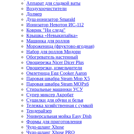
Аппарат для сладкой ваты
Воздухоочистители
Долмер
Душ-ионизатор Smarald
Ионизатор Невотон ИС-112
Коврик "Ни следа"
Крышка «Невыкипайка»
Машинка для роллов
Мороженица (фруктово-ягодная)
Набор для роллов Мидори
Обогреватель настенный
Овощерезка Nicer Dicer Plus
Овощерезки, измельчители
Омлетница Egg Сooker Aaron
Паровая швабра Steam Mop X5
Паровая швабра Steam MOPх6
Стиральные машинки УСУ
Супер миксер Акробат
Сушилки для обуви и белья
Тележка хозяйственная с сумкой
Тендерайзер
Универсальная мойка Easy Dish
Формы для приготовления
Чудо-шланг Xhose
Чудо-шланг Xhose PRO