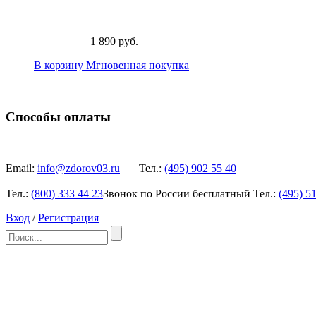
1 890 руб.
В корзину
Мгновенная покупка
Способы оплаты
Email:
info@zdorov03.ru
Тел.:
(495)
902 55 40
Тел.:
(800)
333 44 23
Звонок по России бесплатный
Тел.:
(495)
51
Вход
/
Регистрация