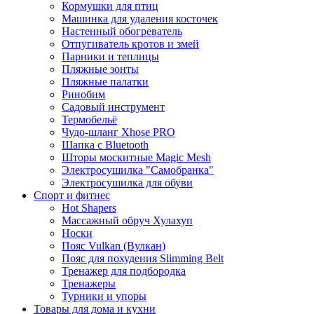
Кормушки для птиц
Машинка для удаления косточек
Настенный обогреватель
Отпугиватель кротов и змей
Парники и теплицы
Пляжные зонты
Пляжные палатки
Ринобим
Садовый инструмент
Термобельё
Чудо-шланг Xhose PRO
Шапка с Bluetooth
Шторы москитные Magic Mesh
Электросушилка "Самобранка"
Электросушилка для обуви
Спорт и фитнес
Hot Shapers
Массажный обруч Хулахуп
Носки
Пояс Vulkan (Вулкан)
Пояс для похудения Slimming Belt
Тренажер для подбородка
Тренажеры
Турники и упоры
Товары для дома и кухни