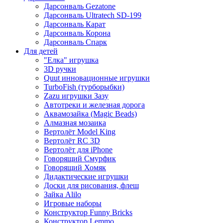
Дарсонваль Gezatone
Дарсонваль Ultratech SD-199
Дарсонваль Карат
Дарсонваль Корона
Дарсонваль Спарк
Для детей
"Елка" игрушка
3D ручки
Quut инновационные игрушки
TurboFish (турборыбки)
Zazu игрушки Зазу
Автотреки и железная дорога
Аквамозайка (Magic Beads)
Алмазная мозаика
Вертолёт Model King
Вертолёт RC 3D
Вертолёт для iPhone
Говорящий Смурфик
Говорящий Хомяк
Дидактические игрушки
Доски для рисования, флеш
Зайка Alilo
Игровые наборы
Конструктор Funny Bricks
Конструктор Lemmo