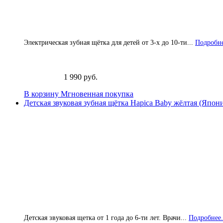
Электрическая зубная щётка для детей от 3-х до 10-ти...
Подробне
1 990 руб.
В корзину
Мгновенная покупка
Детская звуковая зубная щётка Hapica Baby жёлтая (Япон
Детская звуковая щетка от 1 года до 6-ти лет. Врачи...
Подробнее.