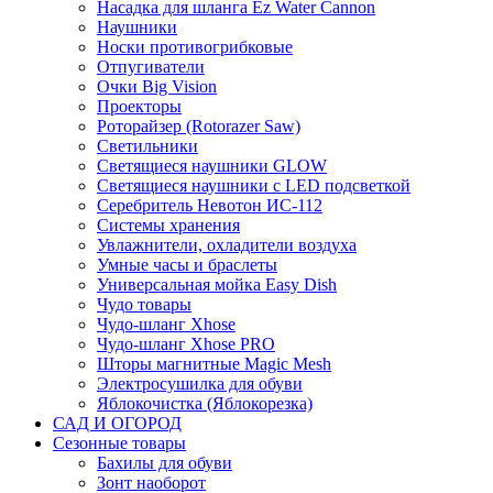
Насадка для шланга Ez Water Cannon
Наушники
Носки противогрибковые
Отпугиватели
Очки Big Vision
Проекторы
Роторайзер (Rotorazer Saw)
Светильники
Светящиеся наушники GLOW
Светящиеся наушники с LED подсветкой
Серебритель Невотон ИС-112
Системы хранения
Увлажнители, охладители воздуха
Умные часы и браслеты
Универсальная мойка Easy Dish
Чудо товары
Чудо-шланг Xhose
Чудо-шланг Xhose PRO
Шторы магнитные Magic Mesh
Электросушилка для обуви
Яблокочистка (Яблокорезка)
САД И ОГОРОД
Сезонные товары
Бахилы для обуви
Зонт наоборот