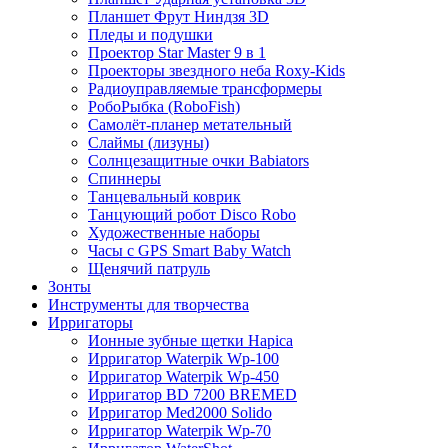
Планшет Фрут Ниндзя 3D
Пледы и подушки
Проектор Star Master 9 в 1
Проекторы звездного неба Roxy-Kids
Радиоуправляемые трансформеры
РобоРыбка (RoboFish)
Самолёт-планер метательный
Слаймы (лизуны)
Солнцезащитные очки Babiators
Спиннеры
Танцевальный коврик
Танцующий робот Disco Robo
Художественные наборы
Часы с GPS Smart Baby Watch
Щенячий патруль
Зонты
Инструменты для творчества
Ирригаторы
Ионные зубные щетки Hapica
Ирригатор Waterpik Wp-100
Ирригатор Waterpik Wp-450
Ирригатор BD 7200 BREMED
Ирригатор Med2000 Solido
Ирригатор Waterpik Wp-70