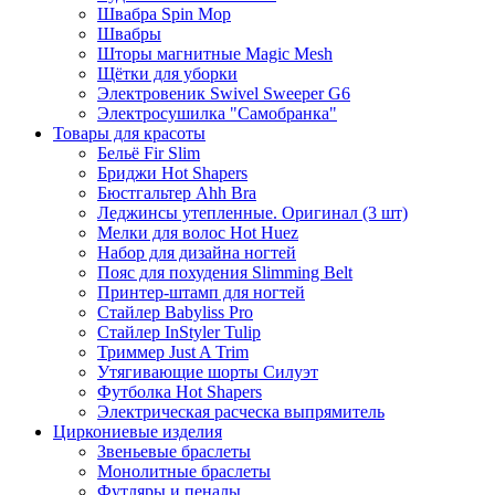
Швабра Spin Mop
Швабры
Шторы магнитные Magic Mesh
Щётки для уборки
Электровеник Swivel Sweeper G6
Электросушилка "Самобранка"
Товары для красоты
Бельё Fir Slim
Бриджи Hot Shapers
Бюстгальтер Ahh Bra
Леджинсы утепленные. Оригинал (3 шт)
Мелки для волос Hot Huez
Набор для дизайна ногтей
Пояс для похудения Slimming Belt
Принтер-штамп для ногтей
Стайлер Babyliss Pro
Стайлер InStyler Tulip
Триммер Just A Trim
Утягивающие шорты Силуэт
Футболка Hot Shapers
Электрическая расческа выпрямитель
Циркониевые изделия
Звеньевые браслеты
Монолитные браслеты
Футляры и пеналы