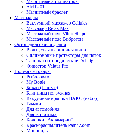
Магнитные аппликаторы
АМТ- 01
Магнитный браслет
Массажёры
Вакуумный массажер Cellules
Массажер Relax Max
Массажный пояс Vibro Shape
Массажный пояс Вибротон
Ортопедические изделия
Вальгусная шарнирная шина
Силиконовые протекторы для пяток
Тапочки ортопедические DrLuigi
Фиксатор Valgus Pro
Полезные товары
Рыболовам
My Bottle
Биван (Lamzac)
Блинница погружная
Вакуумные крышки ВАКС (набор)
Гамаки
Для автомобиля
Для животных
Колонки "Аквамарин"
Краскораспылитель Paint Zoom
Моноподы