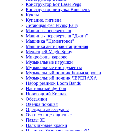
Конструктор Бот Laser Pegs
Конструктор липучка Bunchems
Куклы
Купание, гигиена
Летающая фея Flying Fairy
Машина - перевертыш
Машина - перевертыш "Джип"
Машинка "Цементовоз"
Машинка антигравитационная
Мел-спрей Magic Spray
Микрофоны караоке
Музыкальные игрушки
Музыкальные инструменты
Музыкальный ночник Божья коровка
Музыкальный ночник ЧЕРЕПАХА
Набор резинок Loom Bands
Настольный футбол
Новогодний Колпак
Обезьянки
Овечка поющая
Одежда и аксессуары
Очки солнцезащитные
Пазлы 3D
Пальчиковые краски
Планшет Ударная установка 3D