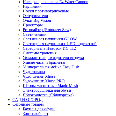
Насадка для шланга Ez Water Cannon
Наушники
Носки противогрибковые
Отпугиватели
Очки Big Vision
Проекторы
Роторайзер (Rotorazer Saw)
Светильники
Светящиеся наушники GLOW
Светящиеся наушники с LED подсветкой
Серебритель Невотон ИС-112
Системы хранения
Увлажнители, охладители воздуха
Умные часы и браслеты
Универсальная мойка Easy Dish
Чудо товары
Чудо-шланг Xhose
Чудо-шланг Xhose PRO
Шторы магнитные Magic Mesh
Электросушилка для обуви
Яблокочистка (Яблокорезка)
САД И ОГОРОД
Сезонные товары
Бахилы для обуви
Зонт наоборот