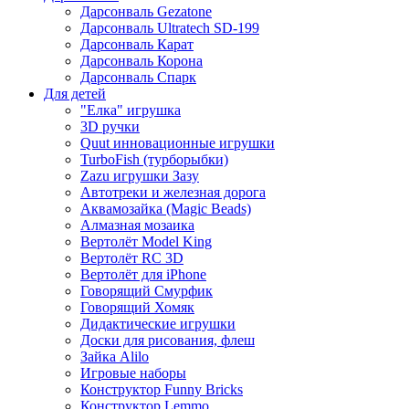
Дарсонваль Gezatone
Дарсонваль Ultratech SD-199
Дарсонваль Карат
Дарсонваль Корона
Дарсонваль Спарк
Для детей
"Елка" игрушка
3D ручки
Quut инновационные игрушки
TurboFish (турборыбки)
Zazu игрушки Зазу
Автотреки и железная дорога
Аквамозайка (Magic Beads)
Алмазная мозаика
Вертолёт Model King
Вертолёт RC 3D
Вертолёт для iPhone
Говорящий Смурфик
Говорящий Хомяк
Дидактические игрушки
Доски для рисования, флеш
Зайка Alilo
Игровые наборы
Конструктор Funny Bricks
Конструктор Lemmo