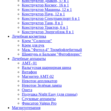
Конструктор Дракон, 57 в 1
Конструктор Космос, 16 в 1
Конструктор Машины, 12 в 1
Конструктор Паук, 12 в 1
Конструктор Спецтранспорт 6 в 1
Конструктор Танк, 8 в 1
Конструктор Трактор, 6 в 1
Конструктор Энергоблок 8 в 1
Лечебная косметика
Крем "Солипсор"
Крем для рук
Мазь "Фитол-4" Тромбофлебитный
Шампунь и Бальзам "Фитофлорис"
Лечебные аппараты
АМТ- 01
Вальгусная шарнирная шина
Витафон
Магнитер АМТ-02
Невотон аппликатор
Невотон Зелёная лампа
Онега
Подушка Night Easy (для спины)
Слуховые аппараты
Фиксатор Valgus Pro
Магнитотерапия