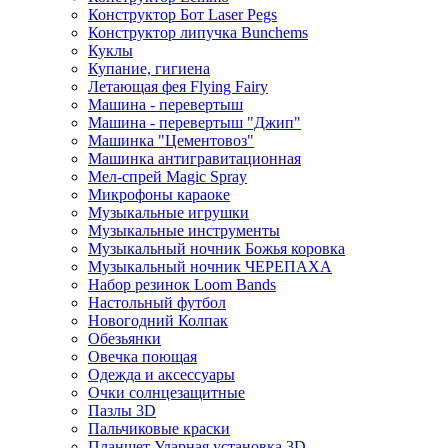
Конструктор Бот Laser Pegs
Конструктор липучка Bunchems
Куклы
Купание, гигиена
Летающая фея Flying Fairy
Машина - перевертыш
Машина - перевертыш "Джип"
Машинка "Цементовоз"
Машинка антигравитационная
Мел-спрей Magic Spray
Микрофоны караоке
Музыкальные игрушки
Музыкальные инструменты
Музыкальный ночник Божья коровка
Музыкальный ночник ЧЕРЕПАХА
Набор резинок Loom Bands
Настольный футбол
Новогодний Колпак
Обезьянки
Овечка поющая
Одежда и аксессуары
Очки солнцезащитные
Пазлы 3D
Пальчиковые краски
Планшет Ударная установка 3D