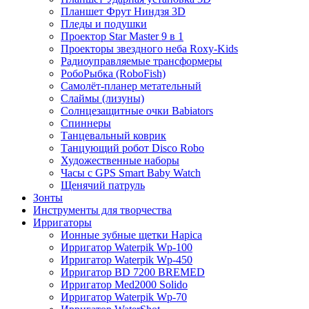
Планшет Фрут Ниндзя 3D
Пледы и подушки
Проектор Star Master 9 в 1
Проекторы звездного неба Roxy-Kids
Радиоуправляемые трансформеры
РобоРыбка (RoboFish)
Самолёт-планер метательный
Слаймы (лизуны)
Солнцезащитные очки Babiators
Спиннеры
Танцевальный коврик
Танцующий робот Disco Robo
Художественные наборы
Часы с GPS Smart Baby Watch
Щенячий патруль
Зонты
Инструменты для творчества
Ирригаторы
Ионные зубные щетки Hapica
Ирригатор Waterpik Wp-100
Ирригатор Waterpik Wp-450
Ирригатор BD 7200 BREMED
Ирригатор Med2000 Solido
Ирригатор Waterpik Wp-70