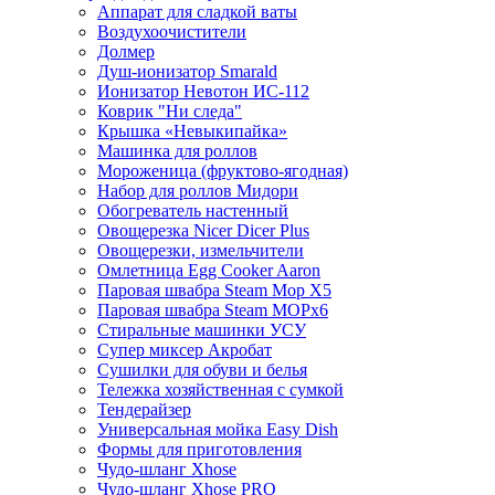
Аппарат для сладкой ваты
Воздухоочистители
Долмер
Душ-ионизатор Smarald
Ионизатор Невотон ИС-112
Коврик "Ни следа"
Крышка «Невыкипайка»
Машинка для роллов
Мороженица (фруктово-ягодная)
Набор для роллов Мидори
Обогреватель настенный
Овощерезка Nicer Dicer Plus
Овощерезки, измельчители
Омлетница Egg Сooker Aaron
Паровая швабра Steam Mop X5
Паровая швабра Steam MOPх6
Стиральные машинки УСУ
Супер миксер Акробат
Сушилки для обуви и белья
Тележка хозяйственная с сумкой
Тендерайзер
Универсальная мойка Easy Dish
Формы для приготовления
Чудо-шланг Xhose
Чудо-шланг Xhose PRO