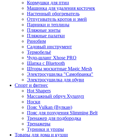
Кормушки для птиц
Машинка для удаления косточек
Настенный обогреватель
Отпугиватель кротов и змей
Парники и теплицы
Пляжные зонты
Пляжные палатки
Ринобим
Садовый инструмент
Термобельё
Чудо-шланг Xhose PRO
Шапка с Bluetooth
Шторы москитные Magic Mesh
Электросушилка "Самобранка"
Электросушилка для обуви
Спорт и фитнес
Hot Shapers
Массажный обруч Хулахуп
Носки
Пояс Vulkan (Вулкан)
Пояс для похудения Slimming Belt
Тренажер для подбородка
Тренажеры
Турники и упоры
Товары для дома и кухни