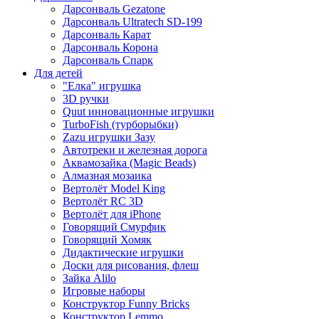
Дарсонваль Gezatone
Дарсонваль Ultratech SD-199
Дарсонваль Карат
Дарсонваль Корона
Дарсонваль Спарк
Для детей
"Елка" игрушка
3D ручки
Quut инновационные игрушки
TurboFish (турборыбки)
Zazu игрушки Зазу
Автотреки и железная дорога
Аквамозайка (Magic Beads)
Алмазная мозаика
Вертолёт Model King
Вертолёт RC 3D
Вертолёт для iPhone
Говорящий Смурфик
Говорящий Хомяк
Дидактические игрушки
Доски для рисования, флеш
Зайка Alilo
Игровые наборы
Конструктор Funny Bricks
Конструктор Lemmo