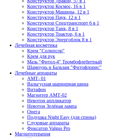
Конструктор Дракон, 57 в 1
Конструктор Космос, 16 в 1
Конструктор Машины, 12 в 1
Конструктор Паук, 12 в 1
Конструктор Спецтранспорт 6 в 1
Конструктор Танк, 8 в 1
Конструктор Трактор, 6 в 1
Конструктор Энергоблок 8 в 1
Лечебная косметика
Крем "Солипсор"
Крем для рук
Мазь "Фитол-4" Тромбофлебитный
Шампунь и Бальзам "Фитофлорис"
Лечебные аппараты
АМТ- 01
Вальгусная шарнирная шина
Витафон
Магнитер АМТ-02
Невотон аппликатор
Невотон Зелёная лампа
Онега
Подушка Night Easy (для спины)
Слуховые аппараты
Фиксатор Valgus Pro
Магнитотерапия