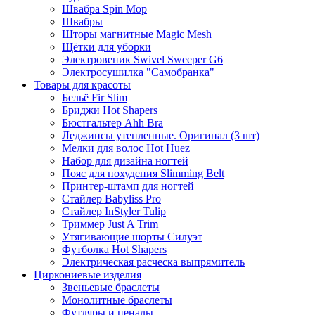
Швабра Spin Mop
Швабры
Шторы магнитные Magic Mesh
Щётки для уборки
Электровеник Swivel Sweeper G6
Электросушилка "Самобранка"
Товары для красоты
Бельё Fir Slim
Бриджи Hot Shapers
Бюстгальтер Ahh Bra
Леджинсы утепленные. Оригинал (3 шт)
Мелки для волос Hot Huez
Набор для дизайна ногтей
Пояс для похудения Slimming Belt
Принтер-штамп для ногтей
Стайлер Babyliss Pro
Стайлер InStyler Tulip
Триммер Just A Trim
Утягивающие шорты Силуэт
Футболка Hot Shapers
Электрическая расческа выпрямитель
Циркониевые изделия
Звеньевые браслеты
Монолитные браслеты
Футляры и пеналы