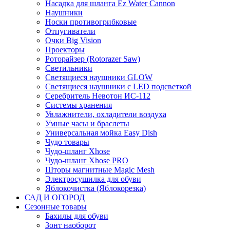
Насадка для шланга Ez Water Cannon
Наушники
Носки противогрибковые
Отпугиватели
Очки Big Vision
Проекторы
Роторайзер (Rotorazer Saw)
Светильники
Светящиеся наушники GLOW
Светящиеся наушники с LED подсветкой
Серебритель Невотон ИС-112
Системы хранения
Увлажнители, охладители воздуха
Умные часы и браслеты
Универсальная мойка Easy Dish
Чудо товары
Чудо-шланг Xhose
Чудо-шланг Xhose PRO
Шторы магнитные Magic Mesh
Электросушилка для обуви
Яблокочистка (Яблокорезка)
САД И ОГОРОД
Сезонные товары
Бахилы для обуви
Зонт наоборот