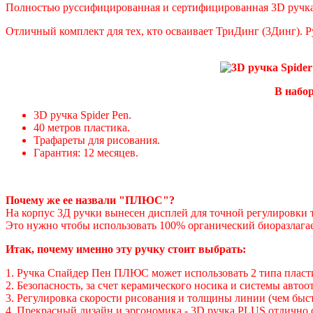
Полностью руссифицированная и сертифицированная 3D ручка
Отличный комплект для тех, кто осваивает ТриДинг (3Динг). 
В набор
3D ручка Spider Pen.
40 метров пластика.
Трафареты для рисования.
Гарантия: 12 месяцев.
Почему же ее назвали "ПЛЮС"?
На корпус 3Д ручки вынесен дисплей для точной регулировки т
Это нужно чтобы использовать 100% органический биоразлага
Итак, почему именно эту ручку стоит выбрать:
1. Ручка Спайдер Пен ПЛЮС может использовать 2 типа пласт
2. Безопасность, за счет керамического носика и системы авто
3. Регулировка скорости рисования и толщины линии (чем быст
4. Прекрасный дизайн и эргономика - 3D ручка PLUS отлично сб