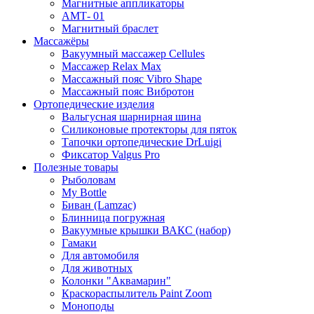
Магнитные аппликаторы
АМТ- 01
Магнитный браслет
Массажёры
Вакуумный массажер Cellules
Массажер Relax Max
Массажный пояс Vibro Shape
Массажный пояс Вибротон
Ортопедические изделия
Вальгусная шарнирная шина
Силиконовые протекторы для пяток
Тапочки ортопедические DrLuigi
Фиксатор Valgus Pro
Полезные товары
Рыболовам
My Bottle
Биван (Lamzac)
Блинница погружная
Вакуумные крышки ВАКС (набор)
Гамаки
Для автомобиля
Для животных
Колонки "Аквамарин"
Краскораспылитель Paint Zoom
Моноподы