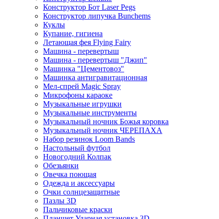
Конструктор Бот Laser Pegs
Конструктор липучка Bunchems
Куклы
Купание, гигиена
Летающая фея Flying Fairy
Машина - перевертыш
Машина - перевертыш "Джип"
Машинка "Цементовоз"
Машинка антигравитационная
Мел-спрей Magic Spray
Микрофоны караоке
Музыкальные игрушки
Музыкальные инструменты
Музыкальный ночник Божья коровка
Музыкальный ночник ЧЕРЕПАХА
Набор резинок Loom Bands
Настольный футбол
Новогодний Колпак
Обезьянки
Овечка поющая
Одежда и аксессуары
Очки солнцезащитные
Пазлы 3D
Пальчиковые краски
Планшет Ударная установка 3D