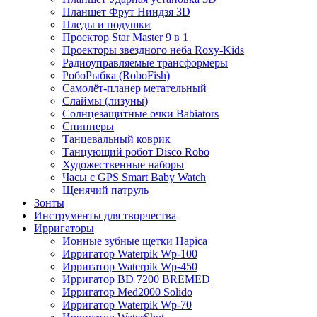
Планшет Фрут Ниндзя 3D
Пледы и подушки
Проектор Star Master 9 в 1
Проекторы звездного неба Roxy-Kids
Радиоуправляемые трансформеры
РобоРыбка (RoboFish)
Самолёт-планер метательный
Слаймы (лизуны)
Солнцезащитные очки Babiators
Спиннеры
Танцевальный коврик
Танцующий робот Disco Robo
Художественные наборы
Часы с GPS Smart Baby Watch
Щенячий патруль
Зонты
Инструменты для творчества
Ирригаторы
Ионные зубные щетки Hapica
Ирригатор Waterpik Wp-100
Ирригатор Waterpik Wp-450
Ирригатор BD 7200 BREMED
Ирригатор Med2000 Solido
Ирригатор Waterpik Wp-70