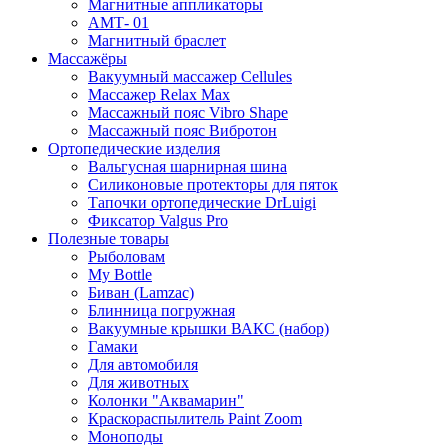
Магнитные аппликаторы
АМТ- 01
Магнитный браслет
Массажёры
Вакуумный массажер Cellules
Массажер Relax Max
Массажный пояс Vibro Shape
Массажный пояс Вибротон
Ортопедические изделия
Вальгусная шарнирная шина
Силиконовые протекторы для пяток
Тапочки ортопедические DrLuigi
Фиксатор Valgus Pro
Полезные товары
Рыболовам
My Bottle
Биван (Lamzac)
Блинница погружная
Вакуумные крышки ВАКС (набор)
Гамаки
Для автомобиля
Для животных
Колонки "Аквамарин"
Краскораспылитель Paint Zoom
Моноподы