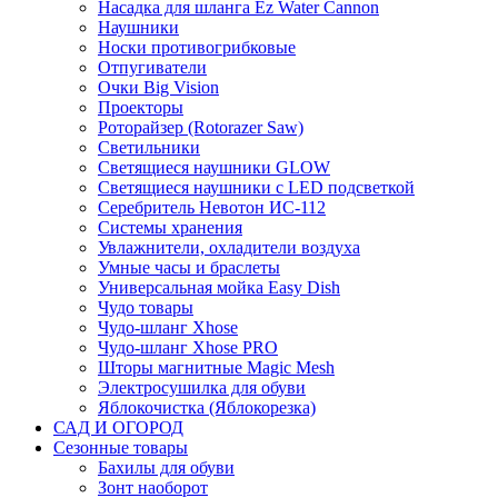
Насадка для шланга Ez Water Cannon
Наушники
Носки противогрибковые
Отпугиватели
Очки Big Vision
Проекторы
Роторайзер (Rotorazer Saw)
Светильники
Светящиеся наушники GLOW
Светящиеся наушники с LED подсветкой
Серебритель Невотон ИС-112
Системы хранения
Увлажнители, охладители воздуха
Умные часы и браслеты
Универсальная мойка Easy Dish
Чудо товары
Чудо-шланг Xhose
Чудо-шланг Xhose PRO
Шторы магнитные Magic Mesh
Электросушилка для обуви
Яблокочистка (Яблокорезка)
САД И ОГОРОД
Сезонные товары
Бахилы для обуви
Зонт наоборот