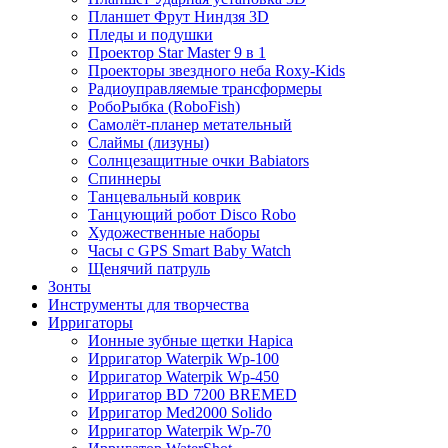
Планшет Фрут Ниндзя 3D
Пледы и подушки
Проектор Star Master 9 в 1
Проекторы звездного неба Roxy-Kids
Радиоуправляемые трансформеры
РобоРыбка (RoboFish)
Самолёт-планер метательный
Слаймы (лизуны)
Солнцезащитные очки Babiators
Спиннеры
Танцевальный коврик
Танцующий робот Disco Robo
Художественные наборы
Часы с GPS Smart Baby Watch
Щенячий патруль
Зонты
Инструменты для творчества
Ирригаторы
Ионные зубные щетки Hapica
Ирригатор Waterpik Wp-100
Ирригатор Waterpik Wp-450
Ирригатор BD 7200 BREMED
Ирригатор Med2000 Solido
Ирригатор Waterpik Wp-70