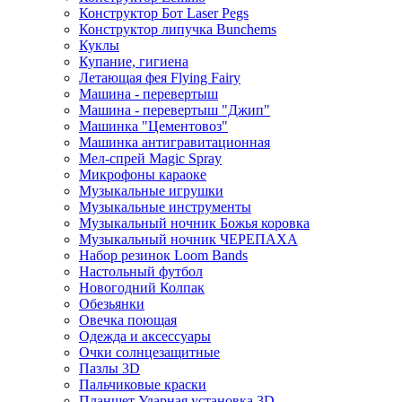
Конструктор Бот Laser Pegs
Конструктор липучка Bunchems
Куклы
Купание, гигиена
Летающая фея Flying Fairy
Машина - перевертыш
Машина - перевертыш "Джип"
Машинка "Цементовоз"
Машинка антигравитационная
Мел-спрей Magic Spray
Микрофоны караоке
Музыкальные игрушки
Музыкальные инструменты
Музыкальный ночник Божья коровка
Музыкальный ночник ЧЕРЕПАХА
Набор резинок Loom Bands
Настольный футбол
Новогодний Колпак
Обезьянки
Овечка поющая
Одежда и аксессуары
Очки солнцезащитные
Пазлы 3D
Пальчиковые краски
Планшет Ударная установка 3D