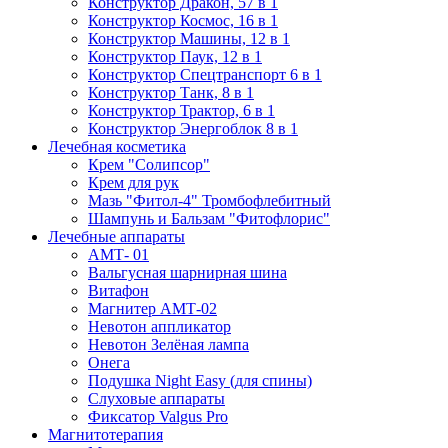
Конструктор Дракон, 57 в 1
Конструктор Космос, 16 в 1
Конструктор Машины, 12 в 1
Конструктор Паук, 12 в 1
Конструктор Спецтранспорт 6 в 1
Конструктор Танк, 8 в 1
Конструктор Трактор, 6 в 1
Конструктор Энергоблок 8 в 1
Лечебная косметика
Крем "Солипсор"
Крем для рук
Мазь "Фитол-4" Тромбофлебитный
Шампунь и Бальзам "Фитофлорис"
Лечебные аппараты
АМТ- 01
Вальгусная шарнирная шина
Витафон
Магнитер АМТ-02
Невотон аппликатор
Невотон Зелёная лампа
Онега
Подушка Night Easy (для спины)
Слуховые аппараты
Фиксатор Valgus Pro
Магнитотерапия