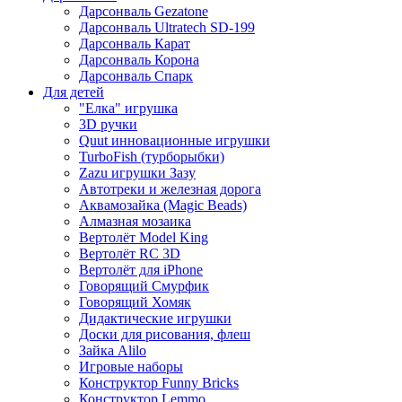
Дарсонваль Gezatone
Дарсонваль Ultratech SD-199
Дарсонваль Карат
Дарсонваль Корона
Дарсонваль Спарк
Для детей
"Елка" игрушка
3D ручки
Quut инновационные игрушки
TurboFish (турборыбки)
Zazu игрушки Зазу
Автотреки и железная дорога
Аквамозайка (Magic Beads)
Алмазная мозаика
Вертолёт Model King
Вертолёт RC 3D
Вертолёт для iPhone
Говорящий Смурфик
Говорящий Хомяк
Дидактические игрушки
Доски для рисования, флеш
Зайка Alilo
Игровые наборы
Конструктор Funny Bricks
Конструктор Lemmo