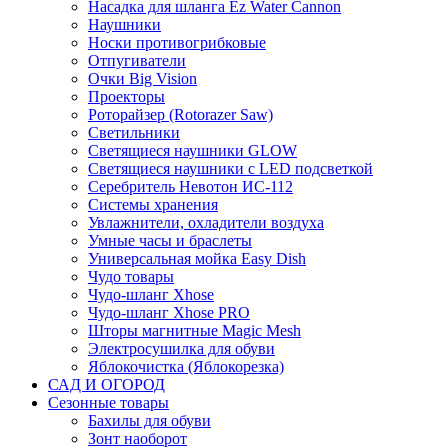
Насадка для шланга Ez Water Cannon
Наушники
Носки противогрибковые
Отпугиватели
Очки Big Vision
Проекторы
Роторайзер (Rotorazer Saw)
Светильники
Светящиеся наушники GLOW
Светящиеся наушники с LED подсветкой
Серебритель Невотон ИС-112
Системы хранения
Увлажнители, охладители воздуха
Умные часы и браслеты
Универсальная мойка Easy Dish
Чудо товары
Чудо-шланг Xhose
Чудо-шланг Xhose PRO
Шторы магнитные Magic Mesh
Электросушилка для обуви
Яблокочистка (Яблокорезка)
САД И ОГОРОД
Сезонные товары
Бахилы для обуви
Зонт наоборот