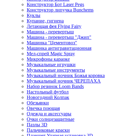
Конструктор Бот Laser Pegs
Конструктор липучка Bunchems
Куклы
Купание, гигиена
Летающая фея Flying Fairy
Машина - перевертыш
Машина - перевертыш "Джип"
Машинка "Цементовоз"
Машинка антигравитационная
Мел-спрей Magic Spray
Микрофоны караоке
Музыкальные игрушки
Музыкальные инструменты
Музыкальный ночник Божья коровка
Музыкальный ночник ЧЕРЕПАХА
Набор резинок Loom Bands
Настольный футбол
Новогодний Колпак
Обезьянки
Овечка поющая
Одежда и аксессуары
Очки солнцезащитные
Пазлы 3D
Пальчиковые краски
Планшет Ударная установка 3D