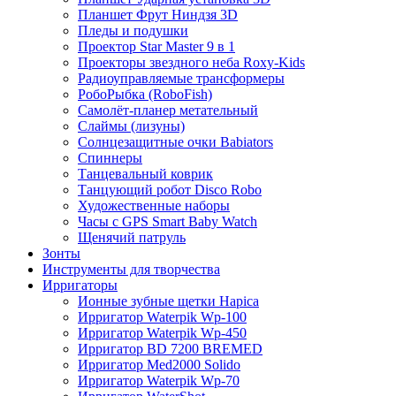
Планшет Фрут Ниндзя 3D
Пледы и подушки
Проектор Star Master 9 в 1
Проекторы звездного неба Roxy-Kids
Радиоуправляемые трансформеры
РобоРыбка (RoboFish)
Самолёт-планер метательный
Слаймы (лизуны)
Солнцезащитные очки Babiators
Спиннеры
Танцевальный коврик
Танцующий робот Disco Robo
Художественные наборы
Часы с GPS Smart Baby Watch
Щенячий патруль
Зонты
Инструменты для творчества
Ирригаторы
Ионные зубные щетки Hapica
Ирригатор Waterpik Wp-100
Ирригатор Waterpik Wp-450
Ирригатор BD 7200 BREMED
Ирригатор Med2000 Solido
Ирригатор Waterpik Wp-70