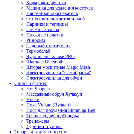
Кормушки для птиц
Машинка для удаления косточек
Настенный обогреватель
Отпугиватель кротов и змей
Парники и теплицы
Пляжные зонты
Пляжные палатки
Ринобим
Садовый инструмент
Термобельё
Чудо-шланг Xhose PRO
Шапка с Bluetooth
Шторы москитные Magic Mesh
Электросушилка "Самобранка"
Электросушилка для обуви
Спорт и фитнес
Hot Shapers
Массажный обруч Хулахуп
Носки
Пояс Vulkan (Вулкан)
Пояс для похудения Slimming Belt
Тренажер для подбородка
Тренажеры
Турники и упоры
Товары для дома и кухни