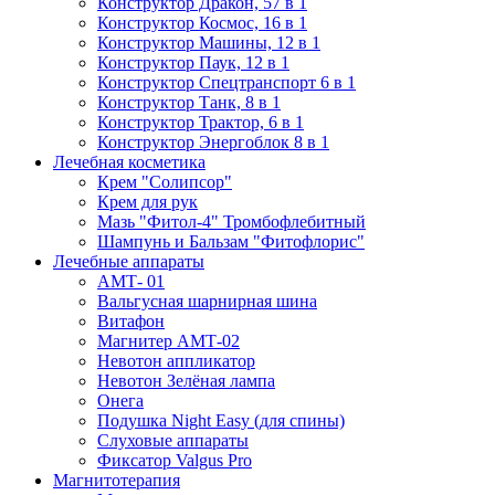
Конструктор Дракон, 57 в 1
Конструктор Космос, 16 в 1
Конструктор Машины, 12 в 1
Конструктор Паук, 12 в 1
Конструктор Спецтранспорт 6 в 1
Конструктор Танк, 8 в 1
Конструктор Трактор, 6 в 1
Конструктор Энергоблок 8 в 1
Лечебная косметика
Крем "Солипсор"
Крем для рук
Мазь "Фитол-4" Тромбофлебитный
Шампунь и Бальзам "Фитофлорис"
Лечебные аппараты
АМТ- 01
Вальгусная шарнирная шина
Витафон
Магнитер АМТ-02
Невотон аппликатор
Невотон Зелёная лампа
Онега
Подушка Night Easy (для спины)
Слуховые аппараты
Фиксатор Valgus Pro
Магнитотерапия