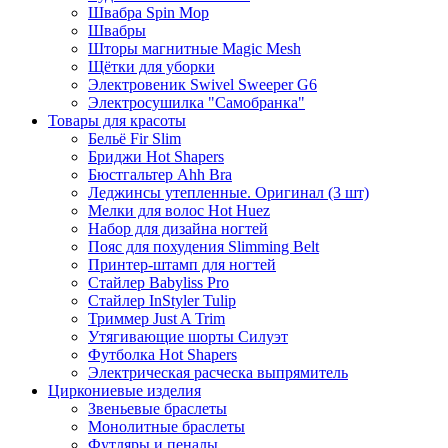
Швабра Spin Mop
Швабры
Шторы магнитные Magic Mesh
Щётки для уборки
Электровеник Swivel Sweeper G6
Электросушилка "Самобранка"
Товары для красоты
Бельё Fir Slim
Бриджи Hot Shapers
Бюстгальтер Ahh Bra
Леджинсы утепленные. Оригинал (3 шт)
Мелки для волос Hot Huez
Набор для дизайна ногтей
Пояс для похудения Slimming Belt
Принтер-штамп для ногтей
Стайлер Babyliss Pro
Стайлер InStyler Tulip
Триммер Just A Trim
Утягивающие шорты Силуэт
Футболка Hot Shapers
Электрическая расческа выпрямитель
Циркониевые изделия
Звеньевые браслеты
Монолитные браслеты
Футляры и пеналы