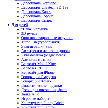
Дарсонваль Gezatone
Дарсонваль Ultratech SD-199
Дарсонваль Карат
Дарсонваль Корона
Дарсонваль Спарк
Для детей
"Елка" игрушка
3D ручки
Quut инновационные игрушки
TurboFish (турборыбки)
Zazu игрушки Зазу
Автотреки и железная дорога
Аквамозайка (Magic Beads)
Алмазная мозаика
Вертолёт Model King
Вертолёт RC 3D
Вертолёт для iPhone
Говорящий Смурфик
Говорящий Хомяк
Дидактические игрушки
Доски для рисования, флеш
Зайка Alilo
Игровые наборы
Конструктор Funny Bricks
Конструктор Lemmo