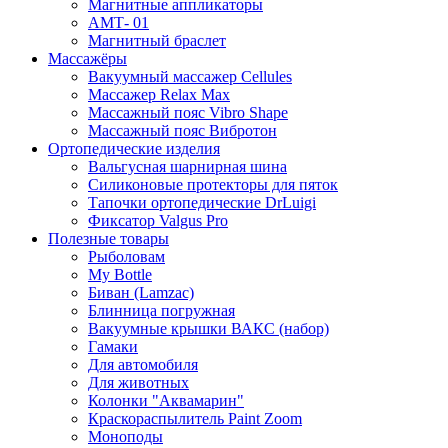
Магнитные аппликаторы
АМТ- 01
Магнитный браслет
Массажёры
Вакуумный массажер Cellules
Массажер Relax Max
Массажный пояс Vibro Shape
Массажный пояс Вибротон
Ортопедические изделия
Вальгусная шарнирная шина
Силиконовые протекторы для пяток
Тапочки ортопедические DrLuigi
Фиксатор Valgus Pro
Полезные товары
Рыболовам
My Bottle
Биван (Lamzac)
Блинница погружная
Вакуумные крышки ВАКС (набор)
Гамаки
Для автомобиля
Для животных
Колонки "Аквамарин"
Краскораспылитель Paint Zoom
Моноподы