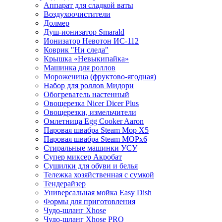
Аппарат для сладкой ваты
Воздухоочистители
Долмер
Душ-ионизатор Smarald
Ионизатор Невотон ИС-112
Коврик "Ни следа"
Крышка «Невыкипайка»
Машинка для роллов
Мороженица (фруктово-ягодная)
Набор для роллов Мидори
Обогреватель настенный
Овощерезка Nicer Dicer Plus
Овощерезки, измельчители
Омлетница Egg Сooker Aaron
Паровая швабра Steam Mop X5
Паровая швабра Steam MOPх6
Стиральные машинки УСУ
Супер миксер Акробат
Сушилки для обуви и белья
Тележка хозяйственная с сумкой
Тендерайзер
Универсальная мойка Easy Dish
Формы для приготовления
Чудо-шланг Xhose
Чудо-шланг Xhose PRO