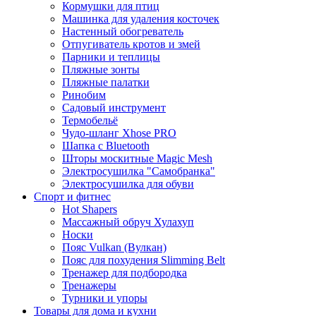
Кормушки для птиц
Машинка для удаления косточек
Настенный обогреватель
Отпугиватель кротов и змей
Парники и теплицы
Пляжные зонты
Пляжные палатки
Ринобим
Садовый инструмент
Термобельё
Чудо-шланг Xhose PRO
Шапка с Bluetooth
Шторы москитные Magic Mesh
Электросушилка "Самобранка"
Электросушилка для обуви
Спорт и фитнес
Hot Shapers
Массажный обруч Хулахуп
Носки
Пояс Vulkan (Вулкан)
Пояс для похудения Slimming Belt
Тренажер для подбородка
Тренажеры
Турники и упоры
Товары для дома и кухни