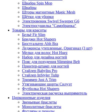
Швабра Spin Mop
Швабры
Шторы магнитные Magic Mesh
Щётки для уборки
Электровеник Swivel Sweeper G6
Электросушилка "Самобранка"
Товары для красоты
Бельё Fir Slim
Бриджи Hot Shapers
Бюстгальтер Ahh Bra
Леджинсы утепленные. Оригинал (3 шт)
Мелки для волос Hot Huez
Набор для дизайна ногтей
Пояс для похудения Slimming Belt
Принтер-штамп для ногтей
Стайлер Babyliss Pro
Стайлер InStyler Tulip
Триммер Just A Trim
Утягивающие шорты Силуэт
Футболка Hot Shapers
Электрическая расческа выпрямитель
Циркониевые изделия
Звеньевые браслеты
Монолитные браслеты
Футляры и пеналы