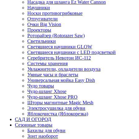
Насадка для шланга Ez Water Cannon
Наушники
Носки противогрибковые
Отпугиватели
Очки Big Vision
Проекторы
Роторайзер (Rotorazer Saw)
Светильники
Светящиеся наушники GLOW
Светящиеся наушники с LED подсветкой
Серебритель Невотон ИС-112
Системы хранения
Увлажнители, охладители воздуха
Умные часы и браслеты
Универсальная мойка Easy Dish
Чудо товары
Чудо-шланг Xhose
Чудо-шланг Xhose PRO
Шторы магнитные Magic Mesh
Электросушилка для обуви
Яблокочистка (Яблокорезка)
САД И ОГОРОД
Сезонные товары
Бахилы для обуви
Зонт наоборот