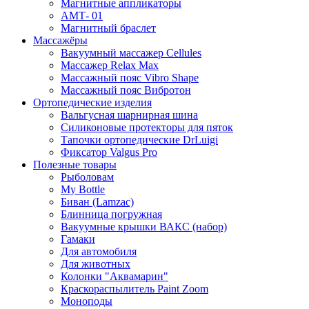
Магнитные аппликаторы
АМТ- 01
Магнитный браслет
Массажёры
Вакуумный массажер Cellules
Массажер Relax Max
Массажный пояс Vibro Shape
Массажный пояс Вибротон
Ортопедические изделия
Вальгусная шарнирная шина
Силиконовые протекторы для пяток
Тапочки ортопедические DrLuigi
Фиксатор Valgus Pro
Полезные товары
Рыболовам
My Bottle
Биван (Lamzac)
Блинница погружная
Вакуумные крышки ВАКС (набор)
Гамаки
Для автомобиля
Для животных
Колонки "Аквамарин"
Краскораспылитель Paint Zoom
Моноподы