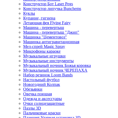
Конструктор Бот Laser Pegs
Конструктор липучка Bunchems
Куклы
Купание, гигиена
Летающая фея Flying Fairy
Машина - перевертыш
Машина - перевертыш "Джип"
Машинка "Цементовоз"
Машинка антигравитационная
Мел-спрей Magic Spray
Микрофоны караоке
Музыкальные игрушки
Музыкальные инструменты
Музыкальный ночник Божья коровка
Музыкальный ночник ЧЕРЕПАХА
Набор резинок Loom Bands
Настольный футбол
Новогодний Колпак
Обезьянки
Овечка поющая
Одежда и аксессуары
Очки солнцезащитные
Пазлы 3D
Пальчиковые краски
Планшет Ударная установка 3D