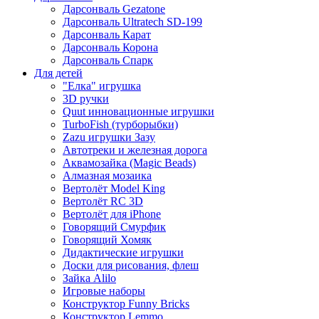
Дарсонваль Gezatone
Дарсонваль Ultratech SD-199
Дарсонваль Карат
Дарсонваль Корона
Дарсонваль Спарк
Для детей
"Елка" игрушка
3D ручки
Quut инновационные игрушки
TurboFish (турборыбки)
Zazu игрушки Зазу
Автотреки и железная дорога
Аквамозайка (Magic Beads)
Алмазная мозаика
Вертолёт Model King
Вертолёт RC 3D
Вертолёт для iPhone
Говорящий Смурфик
Говорящий Хомяк
Дидактические игрушки
Доски для рисования, флеш
Зайка Alilo
Игровые наборы
Конструктор Funny Bricks
Конструктор Lemmo