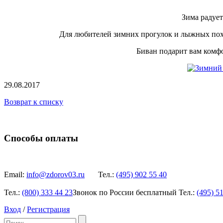
Зима радует
Для любителей зимних прогулок и лыжных по
Биван подарит вам комф
29.08.2017
Возврат к списку
Способы оплаты
Email:
info@zdorov03.ru
Тел.:
(495)
902 55 40
Тел.:
(800)
333 44 23
Звонок по России бесплатный
Тел.:
(495)
51
Вход
/
Регистрация