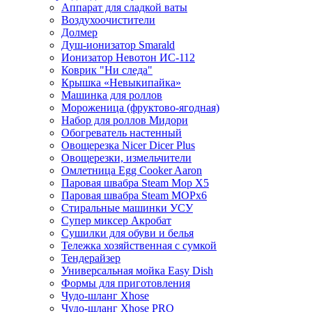
Аппарат для сладкой ваты
Воздухоочистители
Долмер
Душ-ионизатор Smarald
Ионизатор Невотон ИС-112
Коврик "Ни следа"
Крышка «Невыкипайка»
Машинка для роллов
Мороженица (фруктово-ягодная)
Набор для роллов Мидори
Обогреватель настенный
Овощерезка Nicer Dicer Plus
Овощерезки, измельчители
Омлетница Egg Сooker Aaron
Паровая швабра Steam Mop X5
Паровая швабра Steam MOPх6
Стиральные машинки УСУ
Супер миксер Акробат
Сушилки для обуви и белья
Тележка хозяйственная с сумкой
Тендерайзер
Универсальная мойка Easy Dish
Формы для приготовления
Чудо-шланг Xhose
Чудо-шланг Xhose PRO