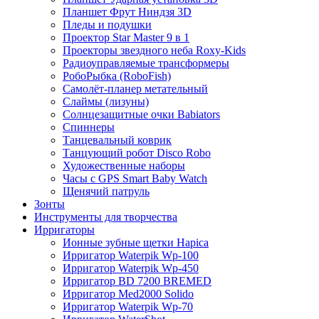
Планшет Фрут Ниндзя 3D
Пледы и подушки
Проектор Star Master 9 в 1
Проекторы звездного неба Roxy-Kids
Радиоуправляемые трансформеры
РобоРыбка (RoboFish)
Самолёт-планер метательный
Слаймы (лизуны)
Солнцезащитные очки Babiators
Спиннеры
Танцевальный коврик
Танцующий робот Disco Robo
Художественные наборы
Часы с GPS Smart Baby Watch
Щенячий патруль
Зонты
Инструменты для творчества
Ирригаторы
Ионные зубные щетки Hapica
Ирригатор Waterpik Wp-100
Ирригатор Waterpik Wp-450
Ирригатор BD 7200 BREMED
Ирригатор Med2000 Solido
Ирригатор Waterpik Wp-70