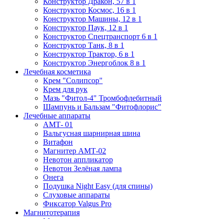
Конструктор Дракон, 57 в 1
Конструктор Космос, 16 в 1
Конструктор Машины, 12 в 1
Конструктор Паук, 12 в 1
Конструктор Спецтранспорт 6 в 1
Конструктор Танк, 8 в 1
Конструктор Трактор, 6 в 1
Конструктор Энергоблок 8 в 1
Лечебная косметика
Крем "Солипсор"
Крем для рук
Мазь "Фитол-4" Тромбофлебитный
Шампунь и Бальзам "Фитофлорис"
Лечебные аппараты
АМТ- 01
Вальгусная шарнирная шина
Витафон
Магнитер АМТ-02
Невотон аппликатор
Невотон Зелёная лампа
Онега
Подушка Night Easy (для спины)
Слуховые аппараты
Фиксатор Valgus Pro
Магнитотерапия